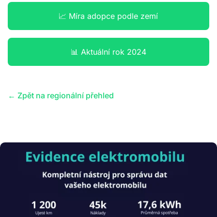
📈 Míra adopce podle zemí
📊 Aktuální rok 2024
← Zpět na regionální přehled
Obrázek