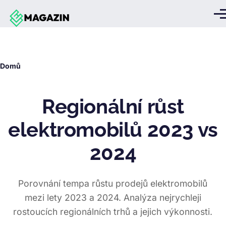
Přejít k hlavnímu obsahu
Me
Drobečková
Domů
navigace
Regionální růst
elektromobilů 2023 vs
2024
Porovnání tempa růstu prodejů elektromobilů
mezi lety 2023 a 2024. Analýza nejrychleji
rostoucích regionálních trhů a jejich výkonnosti.