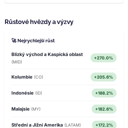
Růstové hvězdy a výzvy
🚀 Nejrychlejší růst
Blízký východ a Kaspická oblast
+270.0%
(MID)
Kolumbie
+205.6%
(CO)
Indonésie
+188.2%
(ID)
Malajsie
+182.6%
(MY)
Střední a Jižní Amerika
+172.2%
(LATAM)