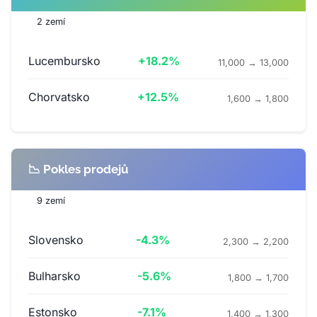
2 zemí
Lucembursko
+18.2%
11,000 → 13,000
Chorvatsko
+12.5%
1,600 → 1,800
📉 Pokles prodejů
9 zemí
Slovensko
-4.3%
2,300 → 2,200
Bulharsko
-5.6%
1,800 → 1,700
Estonsko
-7.1%
1,400 → 1,300