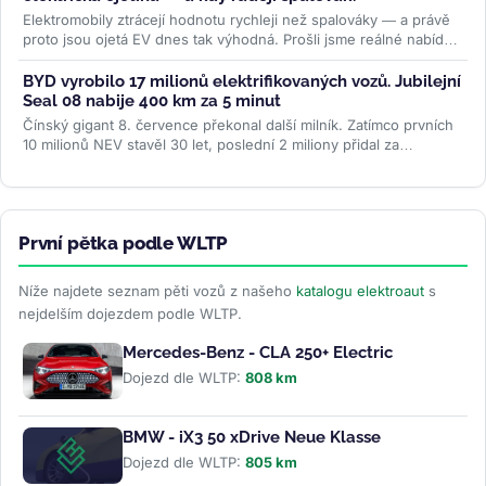
Elektromobily ztrácejí hodnotu rychleji než spalováky — a právě
proto jsou ojetá EV dnes tak výhodná. Prošli jsme reálné nabídky
na...
>>
BYD vyrobilo 17 milionů elektrifikovaných vozů. Jubilejní
Seal 08 nabije 400 km za 5 minut
Čínský gigant 8. července překonal další milník. Zatímco prvních
10 milionů NEV stavěl 30 let, poslední 2 miliony přidal za
necelých...
>>
První pětka podle WLTP
Níže najdete seznam pěti vozů z našeho
katalogu elektroaut
s
nejdelším dojezdem podle WLTP.
Mercedes-Benz - CLA 250+ Electric
Dojezd dle WLTP:
808 km
BMW - iX3 50 xDrive Neue Klasse
Dojezd dle WLTP:
805 km