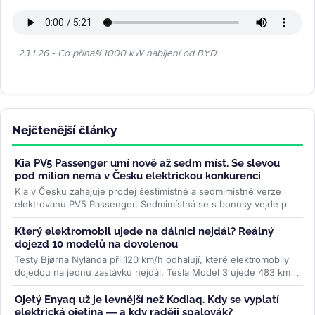
23.1.26 - Co přináší 1000 kW nabíjení od BYD
Nejčtenější články
Kia PV5 Passenger umí nově až sedm míst. Se slevou
pod milion nemá v Česku elektrickou konkurenci
Kia v Česku zahajuje prodej šestimístné a sedmimístné verze
elektrovanu PV5 Passenger. Sedmimístná se s bonusy vejde pod
milion korun —...
>>
Který elektromobil ujede na dálnici nejdál? Reálný
dojezd 10 modelů na dovolenou
Testy Bjørna Nylanda při 120 km/h odhalují, které elektromobily
dojedou na jednu zastávku nejdál. Tesla Model 3 ujede 483 km,
některá SUV o...
>>
Ojetý Enyaq už je levnější než Kodiaq. Kdy se vyplatí
elektrická ojetina — a kdy raději spalovák?