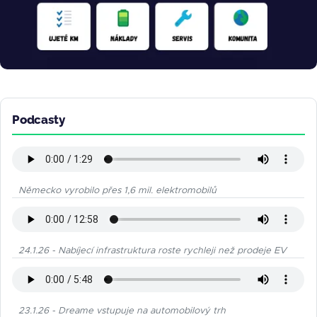
Podcasty
Německo vyrobilo přes 1,6 mil. elektromobilů
24.1.26 - Nabíjecí infrastruktura roste rychleji než prodeje EV
23.1.26 - Dreame vstupuje na automobilový trh