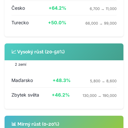
Česko
+64.2%
6,700 → 11,000
Turecko
+50.0%
66,000 → 99,000
📈 Vysoký růst (20-50%)
2 zemí
Maďarsko
+48.3%
5,800 → 8,600
Zbytek světa
+46.2%
130,000 → 190,000
📊 Mírný růst (0-20%)