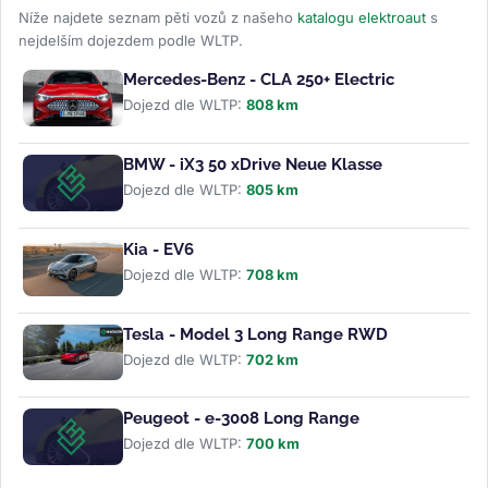
Níže najdete seznam pěti vozů z našeho
katalogu elektroaut
s
nejdelším dojezdem podle WLTP.
Mercedes-Benz - CLA 250+ Electric
Dojezd dle WLTP:
808 km
BMW - iX3 50 xDrive Neue Klasse
Dojezd dle WLTP:
805 km
Kia - EV6
Dojezd dle WLTP:
708 km
Tesla - Model 3 Long Range RWD
Dojezd dle WLTP:
702 km
Peugeot - e-3008 Long Range
Dojezd dle WLTP:
700 km