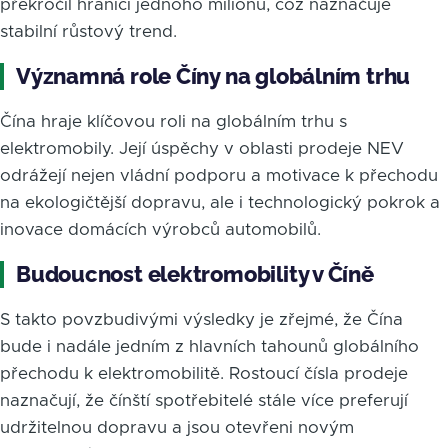
překročil hranici jednoho milionu, což naznačuje
stabilní růstový trend.
Významná role Číny na globálním trhu
Čína hraje klíčovou roli na globálním trhu s
elektromobily. Její úspěchy v oblasti prodeje NEV
odrážejí nejen vládní podporu a motivace k přechodu
na ekologičtější dopravu, ale i technologický pokrok a
inovace domácích výrobců automobilů.
Budoucnost elektromobility v Číně
S takto povzbudivými výsledky je zřejmé, že Čína
bude i nadále jedním z hlavních tahounů globálního
přechodu k elektromobilitě. Rostoucí čísla prodeje
naznačují, že čínští spotřebitelé stále více preferují
udržitelnou dopravu a jsou otevřeni novým