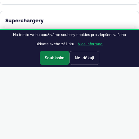
Superchargery
Na tomto webu používáme soubory cookies pro zlepšení vašeho
Göttingen, Germany
Göttingen, Germany
uživatelského zážitku.
Více informací
8 míst • 250 kW • ne-Tesla
Souhlasím
Ne, děkuji
Fossvogur, Iceland
Reykjavík, Iceland
6 míst • 250 kW • ne-Tesla
Bolzano, Italy
Bolzano, Italy
12 míst • 250 kW • ne-Tesla
Albi, France
Lescure d'Albigeois, France