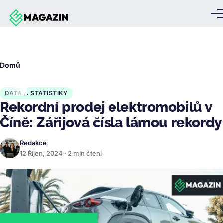
Přejít k hlavnímu obsahu
Me
Drobečková
Domů
navigace
DATA A STATISTIKY
Rekordní prodej elektromobilů v
Číně: Zářijová čísla lámou rekordy
Redakce
12 Říjen, 2024 · 2 min čtení