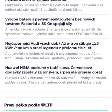
Elektromobil rovná se ticho? Na dálnici to neplatí. Srovnání 239
měření ukázalo rozdíl 13 decibelů mezi nejtišším a
nejhlučnějším...
>>
Výroba baterií s pevným elektrolytem bez nových
továren: Factorial a SK On spojují síly
Americký vývojář Factorial Energy a jihokorejský gigant SK On
vyhodnotí masovou výrobu solid-state baterií FEST na stávajících
linkách....
>>
Nejúspornější Audi všech dob? A2 e-tron slibuje 12,8
kWh/100 km a vrací legendu z přelomu tisíciletí
Audi zveřejnilo technické detaily k chystanému modelu A2 e-
tron. Slibuje rekordně nízkou spotřebu, pokročilou aerodynamiku
i LFP baterii....
>>
Huawei HIMA podruhé v řadě klesá. Červencové
dodávky zaostaly za loňskem, srpen ale přinese obrat
Huawei HIMA v červenci dodalo 45 046 vozů — druhý meziroční
pokles v řadě. Aliance pěti automobilek přesto od ledna předala
zákazníkům...
>>
První pětka podle WLTP