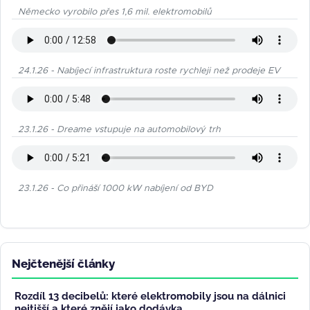
Německo vyrobilo přes 1,6 mil. elektromobilů
24.1.26 - Nabíjecí infrastruktura roste rychleji než prodeje EV
23.1.26 - Dreame vstupuje na automobilový trh
23.1.26 - Co přináší 1000 kW nabíjení od BYD
Nejčtenější články
Rozdíl 13 decibelů: které elektromobily jsou na dálnici
nejtišší a které znějí jako dodávka