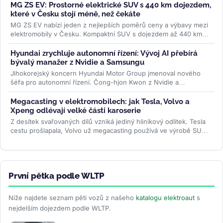
MG ZS EV: Prostorné elektrické SUV s 440 km dojezdem,
které v Česku stojí méně, než čekáte
MG ZS EV nabízí jeden z nejlepších poměrů ceny a výbavy mezi
elektromobily v Česku. Kompaktní SUV s dojezdem až 440 km
WLTP a 7letou...
>>
Hyundai zrychluje autonomní řízení: Vývoj AI přebírá
bývalý manažer z Nvidie a Samsungu
Jihokorejský koncern Hyundai Motor Group jmenoval nového
šéfa pro autonomní řízení. Čong-hjon Kwon z Nvidie a
Samsungu má značku posunout...
>>
Megacasting v elektromobilech: jak Tesla, Volvo a
Xpeng odlévají velké části karoserie
Z desítek svařovaných dílů vzniká jediný hliníkový odlitek. Tesla
cestu prošlapala, Volvo už megacasting používá ve výrobě SUV
EX60 a...
>>
První pětka podle WLTP
Níže najdete seznam pěti vozů z našeho
katalogu elektroaut
s
nejdelším dojezdem podle WLTP.