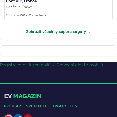
Honfleur, France
Honfleur, France
20 míst • 250 kW • ne-Tesla
Zobrazit všechny superchargery →
Registrace elektromobilů
·
Srovnání elektromobilů
EV
MAGAZIN
PRŮVODCE SVĚTEM ELEKTROMOBILITY