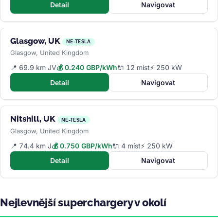
Detail
Navigovat
Glasgow, UK
NE-TESLA
Glasgow, United Kingdom
📍 69.9 km JV
💰 0.240 GBP/kWh
🔌 12 míst
⚡ 250 kW
Detail
Navigovat
Nitshill, UK
NE-TESLA
Glasgow, United Kingdom
📍 74.4 km J
💰 0.750 GBP/kWh
🔌 4 míst
⚡ 250 kW
Detail
Navigovat
Nejlevnější superchargery v okolí