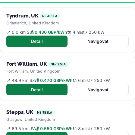
Tyndrum, UK
NE-TESLA
Crianlarich, United Kingdom
📍 0.0 km S
💰 0.430 GBP/kWh
🔌 4 míst
⚡ 250 kW
Detail
Navigovat
Fort William, UK
NE-TESLA
Fort William, United Kingdom
📍 48.9 km SZ
💰 0.470 GBP/kWh
🔌 6 míst
⚡ 250 kW
Detail
Navigovat
Stepps, UK
NE-TESLA
Glasgow, United Kingdom
📍 69.5 km JV
💰 0.550 GBP/kWh
🔌 8 míst
⚡ 250 kW