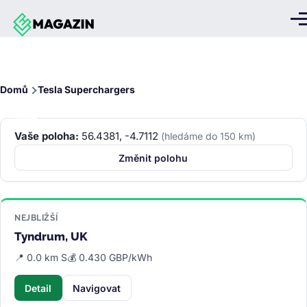
Přejít k hlavnímu obsahu
Me
Drobečková
Domů
Tesla Superchargers
navigace
Vaše poloha:
56.4381, -4.7112
(hledáme do 150 km)
Změnit polohu
NEJBLIŽŠÍ
Tyndrum, UK
📍 0.0 km S
💰 0.430 GBP/kWh
Detail
Navigovat