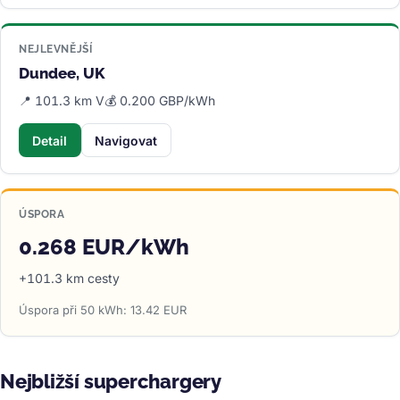
NEJLEVNĚJŠÍ
Dundee, UK
📍 101.3 km V
💰 0.200 GBP/kWh
Detail
Navigovat
ÚSPORA
0.268 EUR/kWh
+101.3 km cesty
Úspora při 50 kWh: 13.42 EUR
Nejbližší superchargery