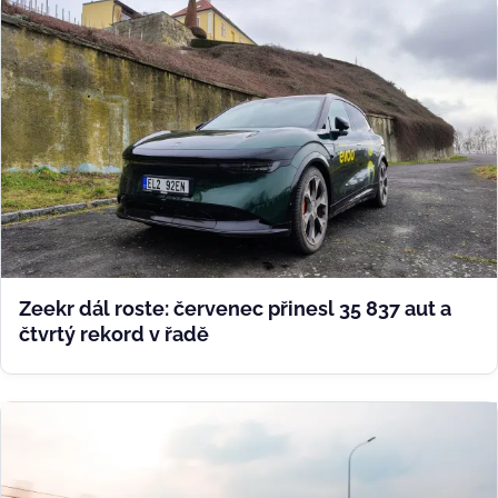
Zeekr dál roste: červenec přinesl 35 837 aut a
čtvrtý rekord v řadě