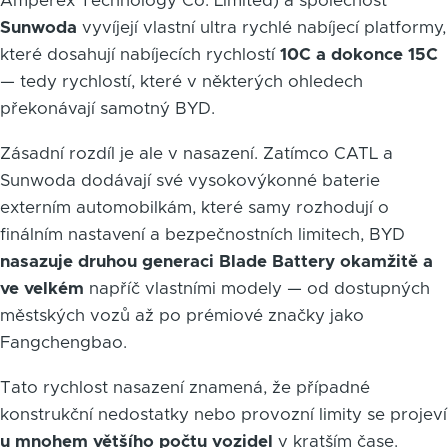
Amperex Technology Co. Limited) a společnost
Sunwoda
vyvíjejí vlastní ultra rychlé nabíjecí platformy,
které dosahují nabíjecích rychlostí
10C a dokonce 15C
— tedy rychlostí, které v některých ohledech
překonávají samotný BYD.
Zásadní rozdíl je ale v nasazení. Zatímco CATL a
Sunwoda dodávají své vysokovýkonné baterie
externím automobilkám, které samy rozhodují o
finálním nastavení a bezpečnostních limitech, BYD
nasazuje druhou generaci Blade Battery okamžitě a
ve velkém
napříč vlastními modely — od dostupných
městských vozů až po prémiové značky jako
Fangchengbao.
Tato rychlost nasazení znamená, že případné
konstrukční nedostatky nebo provozní limity se projeví
u mnohem většího počtu vozidel
v kratším čase.