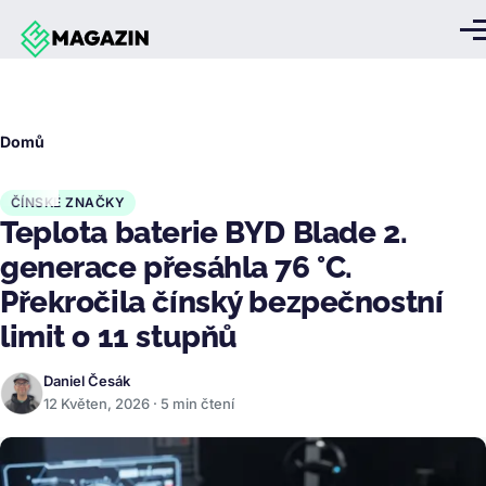
Přejít k hlavnímu obsahu
Me
Drobečková
Domů
navigace
ČÍNSKÉ ZNAČKY
Teplota baterie BYD Blade 2.
generace přesáhla 76 °C.
Překročila čínský bezpečnostní
limit o 11 stupňů
Daniel Česák
12 Květen, 2026 · 5 min čtení