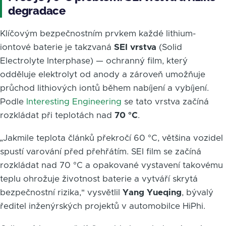
degradace
Klíčovým bezpečnostním prvkem každé lithium-
iontové baterie je takzvaná
SEI vrstva
(Solid
Electrolyte Interphase) — ochranný film, který
odděluje elektrolyt od anody a zároveň umožňuje
průchod lithiových iontů během nabíjení a vybíjení.
Podle
Interesting Engineering
se tato vrstva začíná
rozkládat při teplotách nad
70 °C
.
„Jakmile teplota článků překročí 60 °C, většina vozidel
spustí varování před přehřátím. SEI film se začíná
rozkládat nad 70 °C a opakované vystavení takovému
teplu ohrožuje životnost baterie a vytváří skrytá
bezpečnostní rizika," vysvětlil
Yang Yueqing
, bývalý
ředitel inženýrských projektů v automobilce HiPhi.