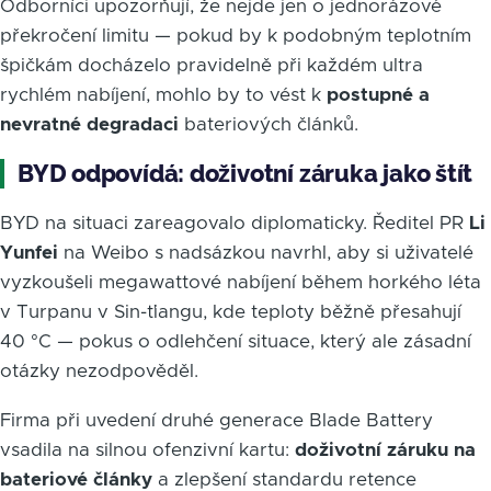
Odborníci upozorňují, že nejde jen o jednorázové
překročení limitu — pokud by k podobným teplotním
špičkám docházelo pravidelně při každém ultra
rychlém nabíjení, mohlo by to vést k
postupné a
nevratné degradaci
bateriových článků.
BYD odpovídá: doživotní záruka jako štít
BYD na situaci zareagovalo diplomaticky. Ředitel PR
Li
Yunfei
na Weibo s nadsázkou navrhl, aby si uživatelé
vyzkoušeli megawattové nabíjení během horkého léta
v Turpanu v Sin-ťiangu, kde teploty běžně přesahují
40 °C — pokus o odlehčení situace, který ale zásadní
otázky nezodpověděl.
Firma při uvedení druhé generace Blade Battery
vsadila na silnou ofenzivní kartu:
doživotní záruku na
bateriové články
a zlepšení standardu retence