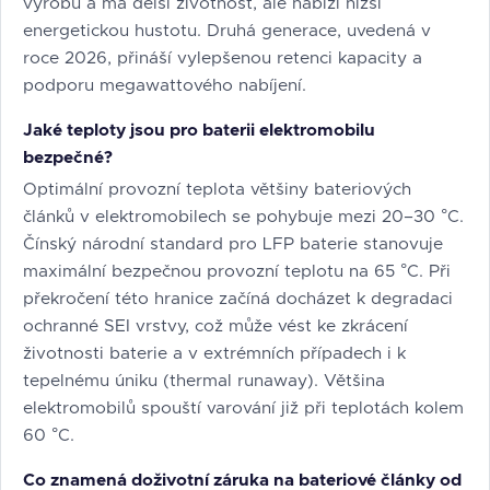
výrobu a má delší životnost, ale nabízí nižší
energetickou hustotu. Druhá generace, uvedená v
roce 2026, přináší vylepšenou retenci kapacity a
podporu megawattového nabíjení.
Jaké teploty jsou pro baterii elektromobilu
bezpečné?
Optimální provozní teplota většiny bateriových
článků v elektromobilech se pohybuje mezi 20–30 °C.
Čínský národní standard pro LFP baterie stanovuje
maximální bezpečnou provozní teplotu na 65 °C. Při
překročení této hranice začíná docházet k degradaci
ochranné SEI vrstvy, což může vést ke zkrácení
životnosti baterie a v extrémních případech i k
tepelnému úniku (thermal runaway). Většina
elektromobilů spouští varování již při teplotách kolem
60 °C.
Co znamená doživotní záruka na bateriové články od