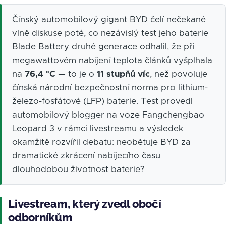
Čínský automobilový gigant BYD čelí nečekané
vlně diskuse poté, co nezávislý test jeho baterie
Blade Battery druhé generace odhalil, že při
megawattovém nabíjení teplota článků vyšplhala
na
76,4 °C
— to je o
11 stupňů víc
, než povoluje
čínská národní bezpečnostní norma pro lithium-
železo-fosfátové (LFP) baterie. Test provedl
automobilový blogger na voze Fangchengbao
Leopard 3 v rámci livestreamu a výsledek
okamžitě rozvířil debatu: neobětuje BYD za
dramatické zkrácení nabíjecího času
dlouhodobou životnost baterie?
Livestream, který zvedl obočí
odborníkům