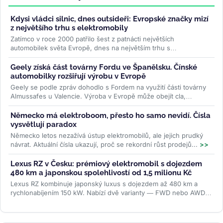
Kdysi vládci silnic, dnes outsideři: Evropské značky mizí
z největšího trhu s elektromobily
Zatímco v roce 2000 patřilo šest z patnácti největších
automobilek světa Evropě, dnes na největším trhu s
elektromobily — v Číně —...
>>
Geely získá část továrny Fordu ve Španělsku. Čínské
automobilky rozšiřují výrobu v Evropě
Geely se podle zpráv dohodlo s Fordem na využití části továrny
Almussafes u Valencie. Výroba v Evropě může obejít cla,
zachránit kapacity...
>>
Německo má elektroboom, přesto ho samo nevidí. Čísla
vysvětlují paradox
Německo letos nezažívá ústup elektromobilů, ale jejich prudký
návrat. Aktuální čísla ukazují, proč se rekordní růst prodejů...
>>
Lexus RZ v Česku: prémiový elektromobil s dojezdem
480 km a japonskou spolehlivostí od 1,5 milionu Kč
Lexus RZ kombinuje japonský luxus s dojezdem až 480 km a
rychlonabíjením 150 kW. Nabízí dvě varianty — FWD nebo AWD
— od 1,5 milionu Kč....
>>