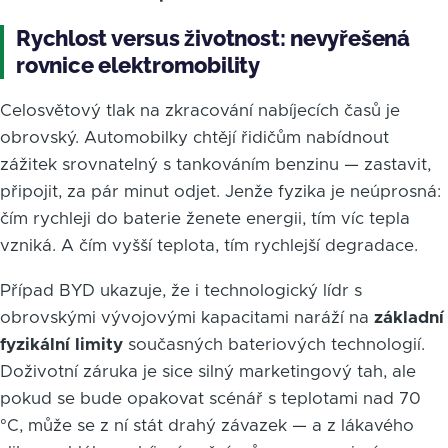
Rychlost versus životnost: nevyřešená
rovnice elektromobility
Celosvětový tlak na zkracování nabíjecích časů je
obrovský. Automobilky chtějí řidičům nabídnout
zážitek srovnatelný s tankováním benzinu — zastavit,
připojit, za pár minut odjet. Jenže fyzika je neúprosná:
čím rychleji do baterie ženete energii, tím víc tepla
vzniká. A čím vyšší teplota, tím rychlejší degradace.
Případ BYD ukazuje, že i technologický lídr s
obrovskými vývojovými kapacitami naráží na
základní
fyzikální limity
současných bateriových technologií.
Doživotní záruka je sice silný marketingový tah, ale
pokud se bude opakovat scénář s teplotami nad 70
°C, může se z ní stát drahý závazek — a z lákavého