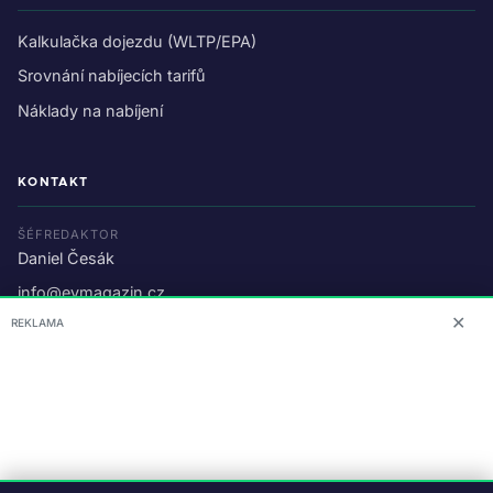
Kalkulačka dojezdu (WLTP/EPA)
Srovnání nabíjecích tarifů
Náklady na nabíjení
KONTAKT
ŠÉFREDAKTOR
Daniel Česák
info@evmagazin.cz
✕
REKLAMA
O nás
Reklama