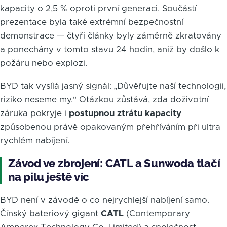
kapacity o 2,5 % oproti první generaci. Součástí
prezentace byla také extrémní bezpečnostní
demonstrace — čtyři články byly záměrně zkratovány
a ponechány v tomto stavu 24 hodin, aniž by došlo k
požáru nebo explozi.
BYD tak vysílá jasný signál: „Důvěřujte naší technologii,
riziko neseme my." Otázkou zůstává, zda doživotní
záruka pokryje i
postupnou ztrátu kapacity
způsobenou právě opakovaným přehříváním při ultra
rychlém nabíjení.
Závod ve zbrojení: CATL a Sunwoda tlačí
na pilu ještě víc
BYD není v závodě o co nejrychlejší nabíjení samo.
Čínský bateriový gigant
CATL
(Contemporary