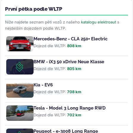
První pětka podle WLTP
Níže najdete seznam pěti vozů z našeho
katalogu elektroaut
s
nejdelším dojezdem podle WLTP.
Mercedes-Benz - CLA 250+ Electric
Dojezd dle WLTP:
808 km
BMW - iX3 50 xDrive Neue Klasse
Dojezd dle WLTP:
805 km
Kia - EV6
Dojezd dle WLTP:
708 km
Tesla - Model 3 Long Range RWD
Dojezd dle WLTP:
702 km
Peugeot - e-3008 Long Range