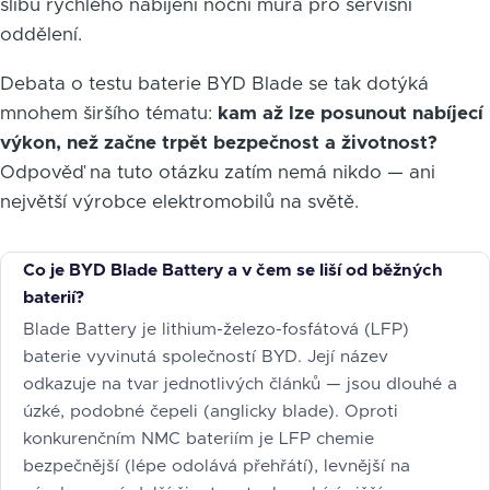
slibu rychlého nabíjení noční můra pro servisní
oddělení.
Debata o testu baterie BYD Blade se tak dotýká
mnohem širšího tématu:
kam až lze posunout nabíjecí
výkon, než začne trpět bezpečnost a životnost?
Odpověď na tuto otázku zatím nemá nikdo — ani
největší výrobce elektromobilů na světě.
Co je BYD Blade Battery a v čem se liší od běžných
baterií?
Blade Battery je lithium-železo-fosfátová (LFP)
baterie vyvinutá společností BYD. Její název
odkazuje na tvar jednotlivých článků — jsou dlouhé a
úzké, podobné čepeli (anglicky blade). Oproti
konkurenčním NMC bateriím je LFP chemie
bezpečnější (lépe odolává přehřátí), levnější na