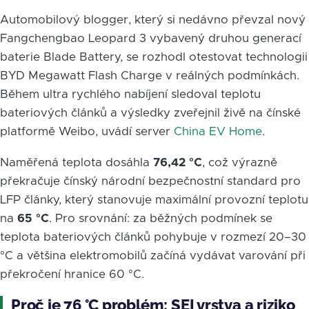
Automobilový blogger, který si nedávno převzal nový
Fangchengbao Leopard 3 vybavený druhou generací
baterie Blade Battery, se rozhodl otestovat technologii
BYD Megawatt Flash Charge v reálných podmínkách.
Během ultra rychlého nabíjení sledoval teplotu
bateriových článků a výsledky zveřejnil živě na čínské
platformě Weibo, uvádí server
China EV Home
.
Naměřená teplota dosáhla
76,42 °C
, což výrazně
překračuje čínský národní bezpečnostní standard pro
LFP články, který stanovuje maximální provozní teplotu
na
65 °C
. Pro srovnání: za běžných podmínek se
teplota bateriových článků pohybuje v rozmezí 20–30
°C a většina elektromobilů začíná vydávat varování při
překročení hranice 60 °C.
Proč je 76 °C problém: SEI vrstva a riziko