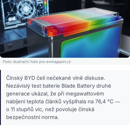
Foto: Ilustrační foto pro evmagazin.cz
Čínský BYD čelí nečekané vlně diskuse.
Nezávislý test baterie Blade Battery druhé
generace ukázal, že při megawattovém
nabíjení teplota článků vyšplhala na 76,4 °C —
o 11 stupňů víc, než povoluje čínská
bezpečnostní norma.