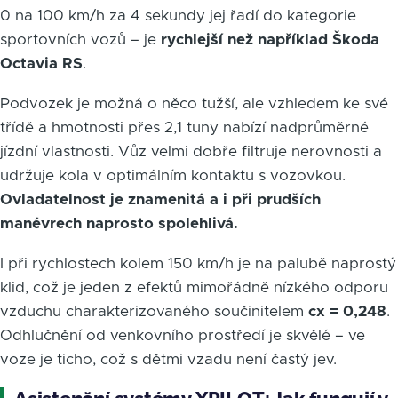
0 na 100 km/h za 4 sekundy jej řadí do kategorie
sportovních vozů – je
rychlejší než například Škoda
Octavia RS
.
Podvozek je možná o něco tužší, ale vzhledem ke své
třídě a hmotnosti přes 2,1 tuny nabízí nadprůměrné
jízdní vlastnosti. Vůz velmi dobře filtruje nerovnosti a
udržuje kola v optimálním kontaktu s vozovkou.
Ovladatelnost je znamenitá a i při prudších
manévrech naprosto spolehlivá.
I při rychlostech kolem 150 km/h je na palubě naprostý
klid, což je jeden z efektů mimořádně nízkého odporu
vzduchu charakterizovaného součinitelem
cx = 0,248
.
Odhlučnění od venkovního prostředí je skvělé – ve
voze je ticho, což s dětmi vzadu není častý jev.