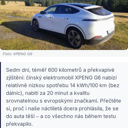
Foto: XPENG G6
Sedm dní, téměř 600 kilometrů a překvapivé
zjištění: čínský elektromobil XPENG G6 nabízí
relativně nízkou spotřebu 14 kWh/100 km (bez
dálnic), nabití za 20 minut a kvalitu
srovnatelnou s evropskými značkami. Přečtěte
si, proč i naše náctiletá dcera prohlásila, že se
do auta těší – a co všechno nás během testu
překvapilo.