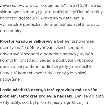
Zavazadlový prostor o objemu 571 litrů (1 374 litrů se
sklopenými sedadly) je pro potřeby čtyřčlenné rodiny
naprosto dostačující. Praktickým detailem je
vyjímatelná podlážka, která umožňuje zvětšit prostor
do hloubky.
Prostor vzadu je velkorysý
a během testování jej
ocenily i naše děti. Vyhřívání všech sedadel,
odvětrávání sedadel a pohodlné sedačky vytváří
komfortní prostředí. Sedadla poskytují výbornou
oporu a ani po dvou hodinách jízdy jsme necítili
únavu. V kontextu své třídy a ceny jde o silný
nadprůměr.
I naše náctiletá dcera, která zpravidla má se vším
problém, tentokrát projevila nadšení.
Děti se do auta
vždy těšily, což byl pro nás jasný signál, že jim