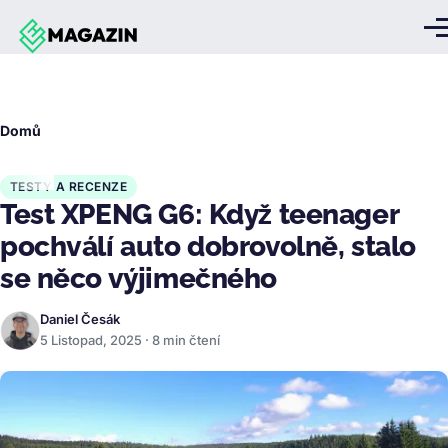
Přejít k hlavnímu obsahu
Me
Drobečková
Domů
navigace
TESTY A RECENZE
Test XPENG G6: Když teenager
pochválí auto dobrovolně, stalo
se něco výjimečného
Daniel Česák
5 Listopad, 2025 · 8 min čtení