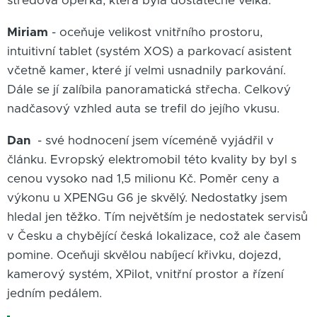
středová opěrka, která byla dostatečně velká.
Miriam
- oceňuje velikost vnitřního prostoru,
intuitivní tablet (systém XOS) a parkovací asistent
včetně kamer, které jí velmi usnadnily parkování.
Dále se jí zalíbila panoramatická střecha. Celkový
nadčasový vzhled auta se trefil do jejího vkusu.
Dan
- své hodnocení jsem víceméně vyjádřil v
článku. Evropský elektromobil této kvality by byl s
cenou vysoko nad 1,5 milionu Kč. Poměr ceny a
výkonu u XPENGu G6 je skvělý. Nedostatky jsem
hledal jen těžko. Tím největším je nedostatek servisů
v Česku a chybějící česká lokalizace, což ale časem
pomine. Oceňuji skvělou nabíjecí křivku, dojezd,
kamerový systém, XPilot, vnitřní prostor a řízení
jedním pedálem.