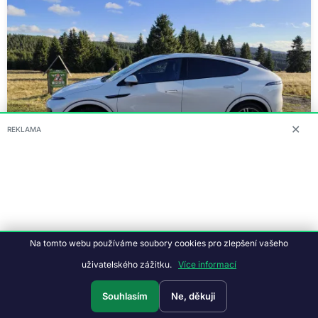
✕
REKLAMA
Obrázek
Na tomto webu používáme soubory cookies pro zlepšení vašeho
uživatelského zážitku.
Více informací
Souhlasím
Ne, děkuji