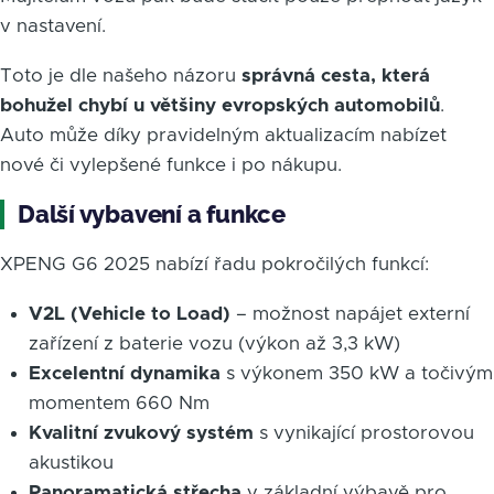
v nastavení.
Toto je dle našeho názoru
správná cesta, která
bohužel chybí u většiny evropských automobilů
.
Auto může díky pravidelným aktualizacím nabízet
nové či vylepšené funkce i po nákupu.
Další vybavení a funkce
XPENG G6 2025 nabízí řadu pokročilých funkcí:
V2L (Vehicle to Load)
– možnost napájet externí
zařízení z baterie vozu (výkon až 3,3 kW)
Excelentní dynamika
s výkonem 350 kW a točivým
momentem 660 Nm
Kvalitní zvukový systém
s vynikající prostorovou
akustikou
Panoramatická střecha
v základní výbavě pro