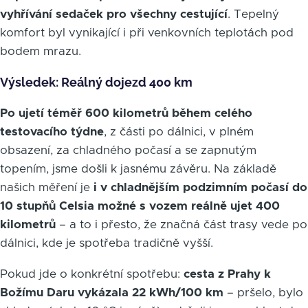
vyhřívání sedaček pro všechny cestující
. Tepelný
komfort byl vynikající i při venkovních teplotách pod
bodem mrazu.
Výsledek: Reálný dojezd 400 km
Po ujetí téměř 600 kilometrů během celého
testovacího týdne
, z části po dálnici, v plném
obsazení, za chladného počasí a se zapnutým
topením, jsme došli k jasnému závěru. Na základě
našich měření je
i v chladnějším podzimním počasí do
10 stupňů Celsia možné s vozem reálně ujet 400
kilometrů
– a to i přesto, že značná část trasy vede po
dálnici, kde je spotřeba tradičně vyšší.
Pokud jde o konkrétní spotřebu:
cesta z Prahy k
Božímu Daru vykázala 22 kWh/100 km
– pršelo, bylo