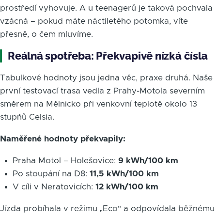
prostředí vyhovuje. A u teenagerů je taková pochvala
vzácná – pokud máte náctiletého potomka, víte
přesně, o čem mluvíme.
Reálná spotřeba: Překvapivě nízká čísla
Tabulkové hodnoty jsou jedna věc, praxe druhá. Naše
první testovací trasa vedla z Prahy-Motola severním
směrem na Mělnicko při venkovní teplotě okolo 13
stupňů Celsia.
Naměřené hodnoty překvapily:
Praha Motol – Holešovice:
9 kWh/100 km
Po stoupání na D8:
11,5 kWh/100 km
V cíli v Neratovicích:
12 kWh/100 km
Jízda probíhala v režimu „Eco" a odpovídala běžnému