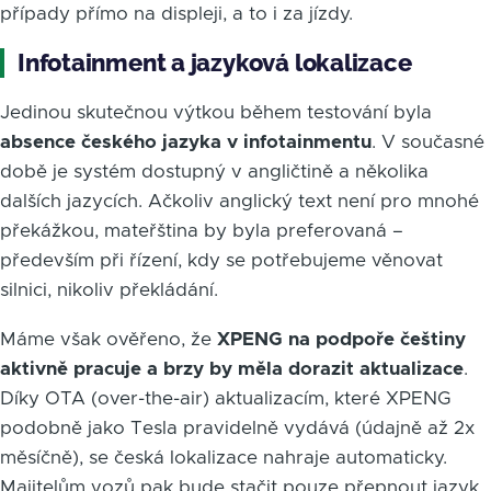
případy přímo na displeji, a to i za jízdy.
Infotainment a jazyková lokalizace
Jedinou skutečnou výtkou během testování byla
absence českého jazyka v infotainmentu
. V současné
době je systém dostupný v angličtině a několika
dalších jazycích. Ačkoliv anglický text není pro mnohé
překážkou, mateřština by byla preferovaná –
především při řízení, kdy se potřebujeme věnovat
silnici, nikoliv překládání.
Máme však ověřeno, že
XPENG na podpoře češtiny
aktivně pracuje a brzy by měla dorazit aktualizace
.
Díky OTA (over-the-air) aktualizacím, které XPENG
podobně jako Tesla pravidelně vydává (údajně až 2x
měsíčně), se česká lokalizace nahraje automaticky.
Majitelům vozů pak bude stačit pouze přepnout jazyk