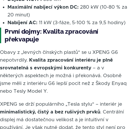
Maximální nabíjecí výkon DC:
280 kW (10-80 % za
20 minut)
Nabíjení AC:
11 kW (3-fáze, 5-100 % za 9,5 hodiny)
První dojmy: Kvalita zpracování
překvapuje
Obavy z „levných čínských plastů" se u XPENG G6
nepotvrdily.
Kvalita zpracování interiéru je plně
srovnatelná s evropskými konkurenty
– a v
některých aspektech je možná i překonává. Osobně
jsme měli z interiéru G6 lepší pocit než z Škody Enyaq
nebo Tesly Model Y.
XPENG se drží populárního „Tesla stylu" – interiér je
minimalistický, čistý a bez rušivých prvků
. Centrální
displej má dostatečnou velikost a je intuitivní v
používání. Je však nutné dodat, že tento styl není pro