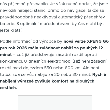
nás příjemně překvapilo. Je však nutné dodat, že jsme
nevložili nabíjecí stanici přímo do navigace, takže se
pravděpodobně neaktivoval automatický předehřev
baterie. S optimálním předehřevem by čas mohl být
ještě kratší.
Podle informací od výrobce by
nová verze XPENG G6
pro rok 2026 měla zvládnout nabití za pouhých 12
minut
– což již představuje zásadní rozdíl oproti
konkurenci. U dnešních elektromobilů již není zásadní
rozdíl mezi dojezdem 550 nebo 600 km. Ale není
totéž, zda se vůz nabije za 20 nebo 30 minut.
Rychlé
nabíjení výrazně zvyšuje komfort na dlouhých
cestách.