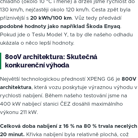
chladno (okolo 10 °C i méně) a drželi jsme rychlost do
130 km/h, nejčastěji okolo 120 km/h. Cesta zpět byla
příznivější s
20 kWh/100 km
. Vůz tedy předvádí
podobné hodnoty jako například Škoda Enyaq
.
Pokud jde o Teslu Model Y, ta by dle našeho odhadu
ukázala o něco lepší hodnoty.
800V architektura: Skutečná
konkurenční výhoda
Největší technologickou předností XPENG G6 je
800V
architektura
, která vozu poskytuje výraznou výhodu v
rychlosti nabíjení. Během našeho testování jsme na
400 kW nabíjecí stanici ČEZ dosáhli maximálního
výkonu 211 kW.
Celková doba nabíjení z 16 % na 80 % trvala necelých
20 minut.
Křivka nabíjení byla relativně plochá, což