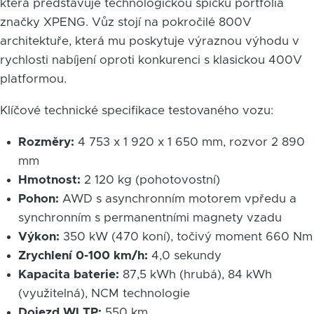
která představuje technologickou špičku portfolia
značky XPENG. Vůz stojí na pokročilé 800V
architektuře, která mu poskytuje výraznou výhodu v
rychlosti nabíjení oproti konkurenci s klasickou 400V
platformou.
Klíčové technické specifikace testovaného vozu:
Rozměry:
4 753 x 1 920 x 1 650 mm, rozvor 2 890
mm
Hmotnost:
2 120 kg (pohotovostní)
Pohon:
AWD s asynchronním motorem vpředu a
synchronním s permanentními magnety vzadu
Výkon:
350 kW (470 koní), točivý moment 660 Nm
Zrychlení 0-100 km/h:
4,0 sekundy
Kapacita baterie:
87,5 kWh (hrubá), 84 kWh
(využitelná), NCM technologie
Dojezd WLTP:
550 km