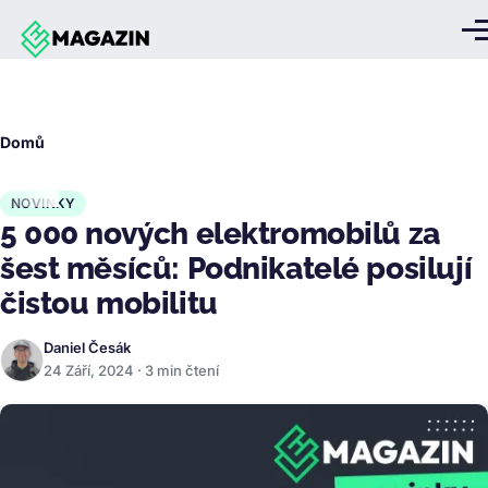
Přejít k hlavnímu obsahu
Me
Drobečková
Domů
navigace
NOVINKY
5 000 nových elektromobilů za
šest měsíců: Podnikatelé posilují
čistou mobilitu
Daniel Česák
24 Září, 2024 · 3 min čtení