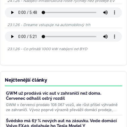
24.1.26 - Nabíjecí infrastruktura roste rychleji než prodeje EV
23.1.26 - Dreame vstupuje na automobilový trh
23.1.26 - Co přináší 1000 kW nabíjení od BYD
Nejčtenější články
GWM už prodává víc aut v zahraničí než doma.
Červenec odhalil ostrý rozdíl
GWM v červenci prodalo 108 067 vozů, ale růst přišel výhradně
ze zahraničí. Vývoz poprvé výrazně převážil domácí prodeje,
zatímco...
>>
Švédsko má 67 % nových aut na zásuvku. Vede domácí
Volvo EX40, dotahuje ho Tesla Model Y