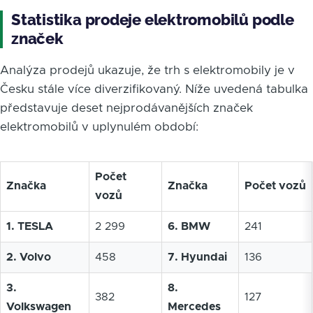
Statistika prodeje elektromobilů podle
značek
Analýza prodejů ukazuje, že trh s elektromobily je v
Česku stále více diverzifikovaný. Níže uvedená tabulka
představuje deset nejprodávanějších značek
elektromobilů v uplynulém období:
Počet
Značka
Značka
Počet vozů
vozů
1. TESLA
2 299
6. BMW
241
2. Volvo
458
7. Hyundai
136
3.
8.
382
127
Volkswagen
Mercedes