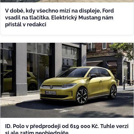
V době, kdy všechno mizí na displeje, Ford
vsadil na tlačítka. Elektrický Mustang nám
přistál v redakci
ID. Polo v předprodeji od 619 000 Kč. Tuhle verzi
si ale zatím neobjednáte