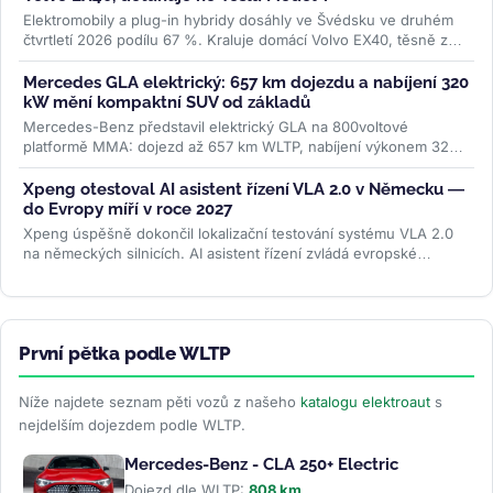
Elektromobily a plug-in hybridy dosáhly ve Švédsku ve druhém
čtvrtletí 2026 podílu 67 %. Kraluje domácí Volvo EX40, těsně za
ním Tesla...
>>
Mercedes GLA elektrický: 657 km dojezdu a nabíjení 320
kW mění kompaktní SUV od základů
Mercedes-Benz představil elektrický GLA na 800voltové
platformě MMA: dojezd až 657 km WLTP, nabíjení výkonem 320
kW a plnění na 80 % za 22...
>>
Xpeng otestoval AI asistent řízení VLA 2.0 v Německu —
do Evropy míří v roce 2027
Xpeng úspěšně dokončil lokalizační testování systému VLA 2.0
na německých silnicích. AI asistent řízení zvládá evropské
dopravní...
>>
První pětka podle WLTP
Níže najdete seznam pěti vozů z našeho
katalogu elektroaut
s
nejdelším dojezdem podle WLTP.
Mercedes-Benz - CLA 250+ Electric
Dojezd dle WLTP:
808 km