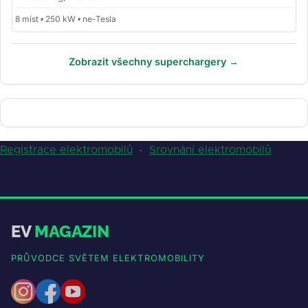
8 míst • 250 kW • ne-Tesla
Zobrazit všechny superchargery →
Registrace elektromobilů
·
Srovnání elektromobilů
EV
MAGAZIN
PRŮVODCE SVĚTEM ELEKTROMOBILITY