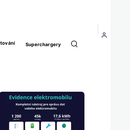
Menu
uživatelského
tování
Superchargery
účtu
Obrázek