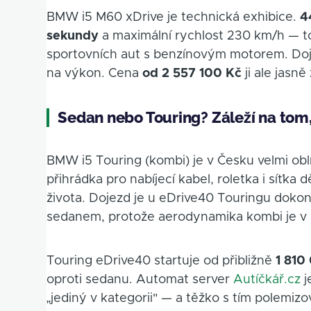
BMW i5 M60 xDrive je technická exhibice.
4
sekundy
a maximální rychlost 230 km/h — to 
sportovních aut s benzínovým motorem. Do
na výkon. Cena
od 2 557 100 Kč
ji ale jasn
Sedan nebo Touring? Záleží na tom, 
BMW i5 Touring (kombi) je v Česku velmi ob
přihrádka pro nabíjecí kabel, roletka i síťka
života. Dojezd je u eDrive40 Touringu dok
sedanem, protože aerodynamika kombi je v p
Touring eDrive40 startuje od přibližně
1 810
oproti sedanu. Automat server
Autíčkář.cz
j
„jediný v kategorii" — a těžko s tím polemizo