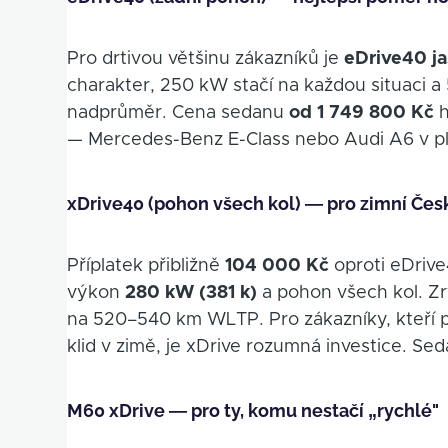
Pro drtivou většinu zákazníků je
eDrive40 ja
charakter, 250 kW stačí na každou situaci 
nadprůměr. Cena sedanu
od 1 749 800 Kč
h
— Mercedes-Benz E-Class nebo Audi A6 v p
xDrive40 (pohon všech kol) — pro zimní Čes
Příplatek přibližně
104 000 Kč
oproti eDrive
výkon
280 kW (381 k)
a pohon všech kol. Zr
na 520–540 km WLTP. Pro zákazníky, kteří pr
klid v zimě, je xDrive rozumná investice. Se
M60 xDrive — pro ty, komu nestačí „rychlé"