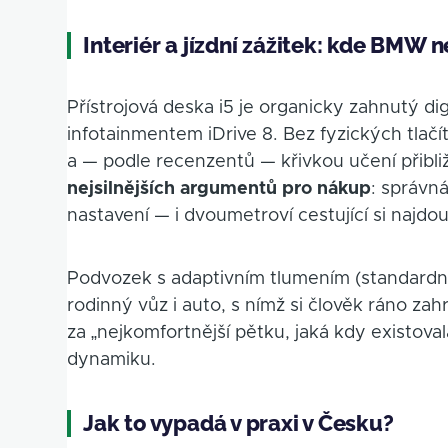
Interiér a jízdní zážitek: kde BM
Přístrojová deska i5 je organicky zahnutý digi
infotainmentem iDrive 8. Bez fyzických tlačít
a — podle recenzentů — křivkou učení přibl
nejsilnějších argumentů pro nákup
: správn
nastavení — i dvoumetroví cestující si najdo
Podvozek s adaptivním tlumením (standardní
rodinný vůz i auto, s nímž si člověk ráno zahr
za „nejkomfortnější pětku, jaká kdy existova
dynamiku.
Jak to vypadá v praxi v Česku?