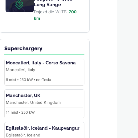
Long Range
Dojezd dle WLTP:
700
km
Superchargery
Moncalieri, Italy - Corso Savona
Moncalieri, Italy
8 míst • 250 kW • ne-Tesla
Manchester, UK
Manchester, United Kingdom
14 míst • 250 kW
Egilsstaðir, Iceland - Kaupvangur
Egilsstaðir, Iceland