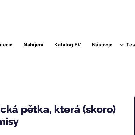
aterie
Nabíjení
Katalog EV
Nástroje
Tes
cká pětka, která (skoro)
misy