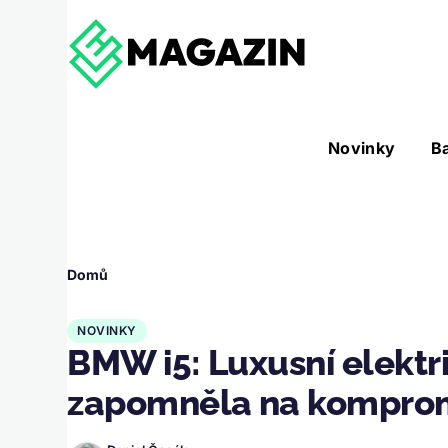
Přejít k hlavnímu obsahu
Hlavní
Novinky
B
Nástroje sub-navigation
navigace
Drobečková
Domů
navigace
NOVINKY
BMW i5: Luxusní elektri
zapomněla na kompro