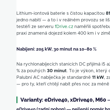
Lithium-iontová baterie s čistou kapacitou
8
jedno nabití — a to i v reálném provozu se l
testéři ze serveru
fDrive.cz
naměřili spotřebu
praxi znamená dojezd kolem 400 km i v zimě
Nabíjení: 205 kW, 30 minut na 10–80 %
Na rychlonabíjecích stanicích DC přijímá i5 
% za pouhých
30 minut
. To je výkon, který 
Palubní AC nabíječka je standardně
11 kW
, 
— pro ty, kteří chtějí nabít přes noc za méně
Varianty: eDrive40, xDrive40, M60 
eDrive40 (zadní pohon) — nejlepší poměr h