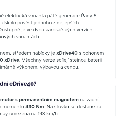
ě elektrická varianta páté generace Řady 5.
 získalo pověst jednoho z nejlepších
 Dostupné je ve dvou karosářských verzích —
ových variantách.
nem, středem nabídky je
xDrive40
s pohonem
0 xDrive
. Všechny verze sdílejí stejnou baterii
e primárně výkonem, výbavou a cenou.
dní eDrive40?
romotor s permanentním magnetem
na zadní
ém momentu
430 Nm
. Na stovku se dostane za
onicky omezena na 193 km/h.