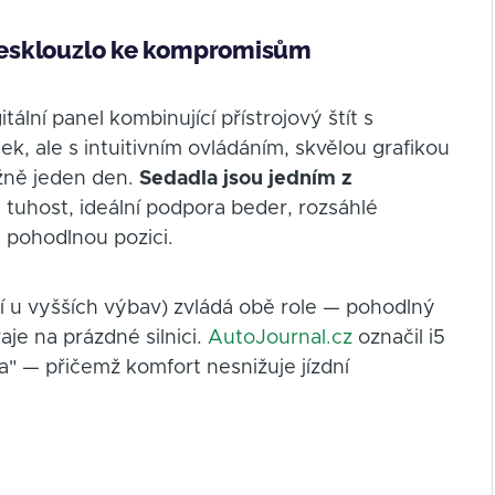
W nesklouzlo ke kompromisům
tální panel kombinující přístrojový štít s
ek, ale s intuitivním ovládáním, skvělou grafikou
ižně jeden den.
Sedadla jsou jedním z
á tuhost, ideální podpora beder, rozsáhlé
u pohodlnou pozici.
 u vyšších výbav) zvládá obě role — pohodlný
aje na prázdné silnici.
AutoJournal.cz
označil i5
la" — přičemž komfort nesnižuje jízdní