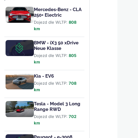
Mercedes-Benz - CLA
250+ Electric
Dojezd dle WLTP:
808
km
BMW - iX3 50 xDrive
Neue Klasse
Dojezd dle WLTP:
805
km
Kia - EV6
Dojezd dle WLTP:
708
km
Tesla - Model 3 Long
Range RWD
Dojezd dle WLTP:
702
km
Peugeot - e-3008