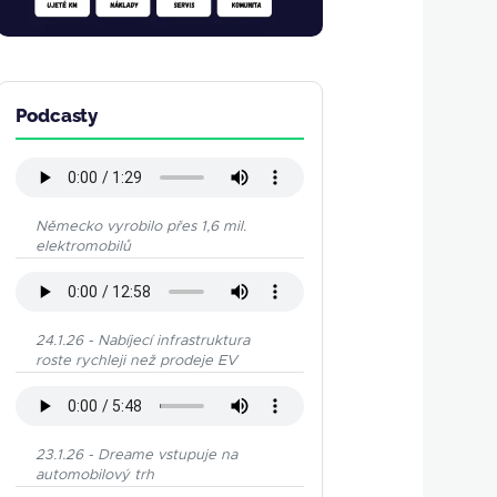
Podcasty
Německo vyrobilo přes 1,6 mil.
elektromobilů
24.1.26 - Nabíjecí infrastruktura
roste rychleji než prodeje EV
23.1.26 - Dreame vstupuje na
automobilový trh