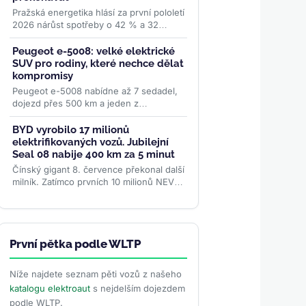
Pražská energetika hlásí za první pololetí
2026 nárůst spotřeby o 42 % a 32
nových stanic. Síť PRE POINT má už 928
stanic a 1 468...
>>
Peugeot e-5008: velké elektrické
SUV pro rodiny, které nechce dělat
kompromisy
Peugeot e-5008 nabídne až 7 sedadel,
dojezd přes 500 km a jeden z
nejkrásnějších interiérů v segmentu. V
Česku ho pořídíte od 1,2...
>>
BYD vyrobilo 17 milionů
elektrifikovaných vozů. Jubilejní
Seal 08 nabije 400 km za 5 minut
Čínský gigant 8. července překonal další
milník. Zatímco prvních 10 milionů NEV
stavěl 30 let, poslední 2 miliony přidal za
necelých...
>>
První pětka podle WLTP
Níže najdete seznam pěti vozů z našeho
katalogu elektroaut
s nejdelším dojezdem
podle WLTP.