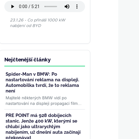
23.1.26 - Co přináší 1000 kW
nabíjení od BYD
Nejčtenější články
Spider-Man v BMW: Po
nastartování reklama na displeji.
Automobilka tvrdí, že to reklama
není
Majitelé některých BMW vidí po
nastartování na displeji propagaci filmu
Spider-Man. Automobilka to za reklamu
nepovažuje, řidiči ale mluví...
>>
PRE POINT má 928 dobíjecích
stanic. Jenže 400 kW, kterými se
chlubí jako ultrarychlým
nabíjením, už dnešní auta začínají
překonávat