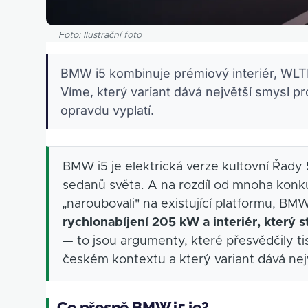
Foto: Ilustrační foto
BMW i5 kombinuje prémiový interiér, WLT
Víme, který variant dává největší smysl pr
opravdu vyplatí.
BMW i5 je elektrická verze kultovní Řady
sedanů světa. A na rozdíl od mnoha konku
„naroubovali" na existující platformu, BM
rychlonabíjení 205 kW a interiér, který
— to jsou argumenty, které přesvědčily tis
českém kontextu a který variant dává nej
Co přesně BMW i5 je?