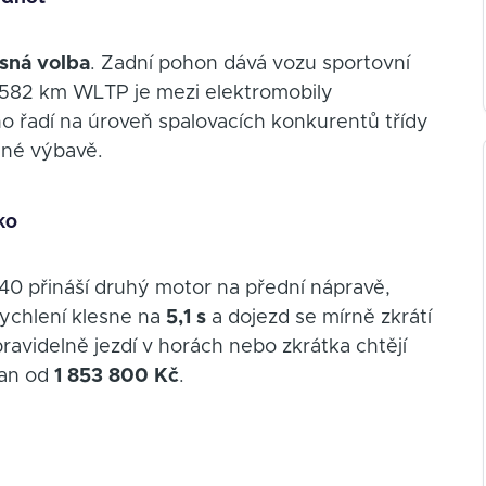
sná volba
. Zadní pohon dává vozu sportovní
a 582 km WLTP je mezi elektromobily
o řadí na úroveň spalovacích konkurentů třídy
lné výbavě.
ko
40 přináší druhý motor na přední nápravě,
ychlení klesne na
5,1 s
a dojezd se mírně zkrátí
avidelně jezdí v horách nebo zkrátka chtějí
dan od
1 853 800 Kč
.