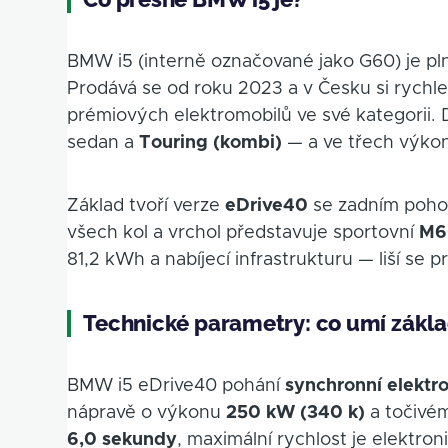
BMW i5 (interně označované jako G60) je pln
Prodává se od roku 2023 a v Česku si rychle
prémiových elektromobilů ve své kategorii.
sedan a
Touring (kombi)
— a ve třech výkon
Základ tvoří verze
eDrive40
se zadním poho
všech kol a vrchol představuje sportovní
M6
81,2 kWh a nabíjecí infrastrukturu — liší s
Technické parametry: co umí zákla
BMW i5 eDrive40 pohání
synchronní elekt
nápravě o výkonu
250 kW (340 k)
a točiv
6,0 sekundy
, maximální rychlost je elektr