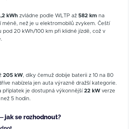
1,2 kWh
zvládne podle WLTP až
582 km
na
iší méně, než je u elektromobilů zvykem. Čeští
 pod 20 kWh/100 km při klidné jízdě, což v
.
až
205 kW
, díky čemuž dobije baterii z 10 na 80
dříve nabízela jen auta výrazně dražší kategorie.
za příplatek je dostupná výkonnější
22 kW
verze
 než 5 hodin.
— jak se rozhodnout?
odnot