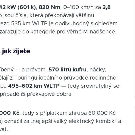
42 kW (601 k)
,
820 Nm
, 0–100 km/h za
3,8
jsou čísla, která překonávají většinu
jezd 535 km WLTP je obdivuhodný s ohledem
ě zařazuje do kategorie pro věrné M-nadšence.
jak žijete
líbený — a právem.
570 litrů kufru
, háčky,
 dělají z Touringu ideálního průvodce rodinného
once
495–602 km WLTP
— tedy srovnatelný se
řípadě i5 překvapivě dobrá.
 000 Kč
, tedy s příplatkem zhruba 60 000 Kč
ej označil za „nejlepší velký elektrický kombík" a
vat.