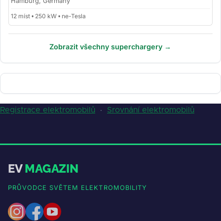
Hamburg, Germany
12 míst • 250 kW • ne-Tesla
Zobrazit všechny superchargery →
Registrace elektromobilů
·
Srovnání elektromobilů
EV
MAGAZIN
PRŮVODCE SVĚTEM ELEKTROMOBILITY