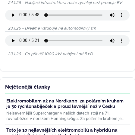
24.1.26 - Nabíjecí infrastruktura roste rychleji než prodeje EV
23.1.26 - Dreame vstupuje na automobilový trh
23.1.26 - Co přináší 1000 kW nabíjení od BYD
Nejčtenější články
Elektromobilem až na Nordkapp: za polárním kruhem
je 30 rychlonabíječek a proud levnější než v Česku
Nejsevernější Supercharger v našich datech stojí na 71.
rovnoběžce v norském Honningsvågu. Za polárním kruhem je
třicet stanic, všechny...
>>
Toto je 10 nejlevnějších elektromobilů a hybridů na