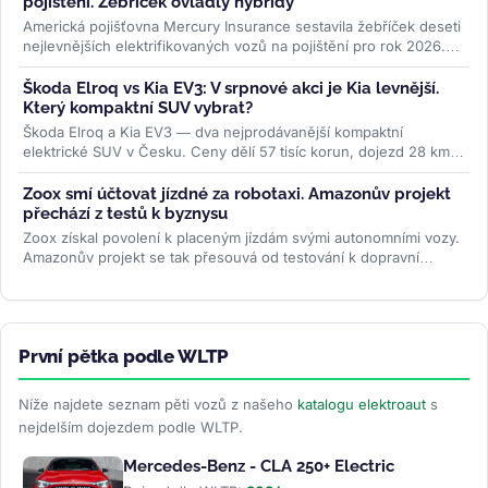
pojištění. Žebříček ovládly hybridy
Americká pojišťovna Mercury Insurance sestavila žebříček deseti
nejlevnějších elektrifikovaných vozů na pojištění pro rok 2026.
Osm z...
>>
Škoda Elroq vs Kia EV3: V srpnové akci je Kia levnější.
Který kompaktní SUV vybrat?
Škoda Elroq a Kia EV3 — dva nejprodávanější kompaktní
elektrické SUV v Česku. Ceny dělí 57 tisíc korun, dojezd 28 km,
ale auta jsou...
>>
Zoox smí účtovat jízdné za robotaxi. Amazonův projekt
přechází z testů k byznysu
Zoox získal povolení k placeným jízdám svými autonomními vozy.
Amazonův projekt se tak přesouvá od testování k dopravní
službě, kde...
>>
První pětka podle WLTP
Níže najdete seznam pěti vozů z našeho
katalogu elektroaut
s
nejdelším dojezdem podle WLTP.
Mercedes-Benz - CLA 250+ Electric