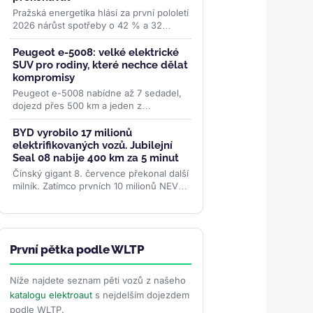
Pražská energetika hlásí za první pololetí
2026 nárůst spotřeby o 42 % a 32
nových stanic. Síť PRE POINT má už 928
stanic a 1 468...
>>
Peugeot e-5008: velké elektrické
SUV pro rodiny, které nechce dělat
kompromisy
Peugeot e-5008 nabídne až 7 sedadel,
dojezd přes 500 km a jeden z
nejkrásnějších interiérů v segmentu. V
Česku ho pořídíte od 1,2...
>>
BYD vyrobilo 17 milionů
elektrifikovaných vozů. Jubilejní
Seal 08 nabije 400 km za 5 minut
Čínský gigant 8. července překonal další
milník. Zatímco prvních 10 milionů NEV
stavěl 30 let, poslední 2 miliony přidal za
necelých...
>>
První pětka podle WLTP
Níže najdete seznam pěti vozů z našeho
katalogu elektroaut
s nejdelším dojezdem
podle WLTP.