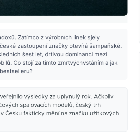
doxů. Zatímco z výrobních linek sjely
 české zastoupení značky otevírá šampaňské.
sledních šest let, drtivou dominanci mezi
lů. Co stojí za tímto zmrtvýchvstáním a jak
bestselleru?
řejnilo výsledky za uplynulý rok. Ačkoliv
čových spalovacích modelů, český trh
e v Česku fakticky mění na značku užitkových