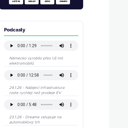
Podcasty
Německo vyrobilo přes 1,6 mil.
elektromobilů
24.1.26 - Nabíjecí infrastruktura
roste rychleji než prodeje EV
23.1.26 - Dreame vstupuje na
automobilový trh