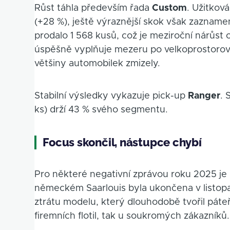
Růst táhla především řada
Custom
. Užitková
(+28 %), ještě výraznější skok však zaznam
prodalo 1 568 kusů, což je meziroční nárůst 
úspěšně vyplňuje mezeru po velkoprostorov
většiny automobilek zmizely.
Stabilní výsledky vykazuje pick-up
Ranger
. 
ks) drží 43 % svého segmentu.
Focus skončil, nástupce chybí
Pro některé negativní zprávou roku 2025 je
německém Saarlouis byla ukončena v listop
ztrátu modelu, který dlouhodobě tvořil páteř p
firemních flotil, tak u soukromých zákazníků.