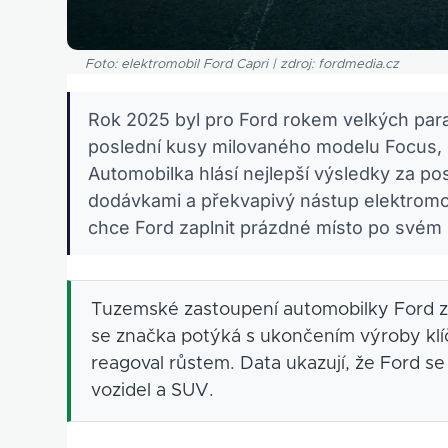
Foto: elektromobil Ford Capri | zdroj: fordmedia.cz
Rok 2025 byl pro Ford rokem velkých para
poslední kusy milovaného modelu Focus,
Automobilka hlásí nejlepší výsledky za po
dodávkami a překvapivý nástup elektromobi
chce Ford zaplnit prázdné místo po svém 
Tuzemské zastoupení automobilky Ford zve
se značka potýká s ukončením výroby klí
reagoval růstem. Data ukazují, že Ford s
vozidel a SUV.