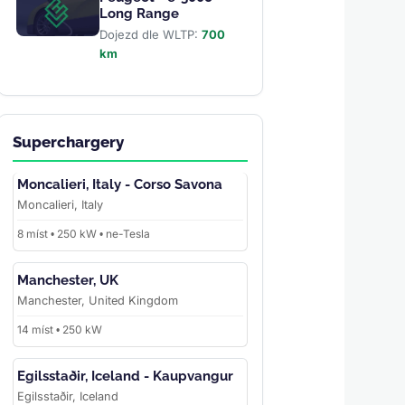
Long Range
Dojezd dle WLTP:
700
km
Superchargery
Moncalieri, Italy - Corso Savona
Moncalieri, Italy
8 míst • 250 kW • ne-Tesla
Manchester, UK
Manchester, United Kingdom
14 míst • 250 kW
Egilsstaðir, Iceland - Kaupvangur
Egilsstaðir, Iceland