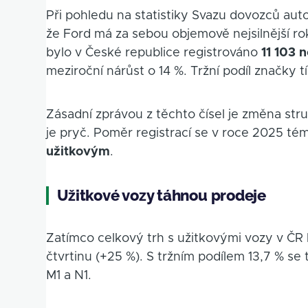
Při pohledu na statistiky Svazu dovozců auto
že Ford má za sebou objemově nejsilnější r
bylo v České republice registrováno
11 103 
meziroční nárůst o 14 %. Tržní podíl značky t
Zásadní zprávou z těchto čísel je změna str
je pryč. Poměr registrací se v roce 2025 té
užitkovým
.
Užitkové vozy táhnou prodeje
Zatímco celkový trh s užitkovými vozy v ČR 
čtvrtinu (+25 %). S tržním podílem 13,7 % se 
M1 a N1.