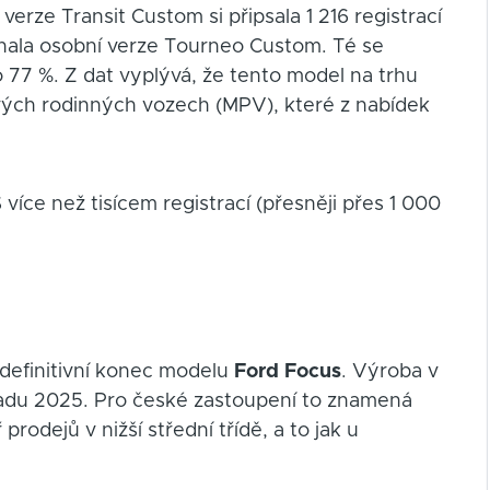
 verze Transit Custom si připsala 1 216 registrací
enala osobní verze Tourneo Custom. Té se
o 77 %. Z dat vyplývá, že tento model na trhu
ých rodinných vozech (MPV), které z nabídek
S více než tisícem registrací (přesněji přes 1 000
 definitivní konec modelu
Ford Focus
. Výroba v
adu 2025. Pro české zastoupení to znamená
rodejů v nižší střední třídě, a to jak u