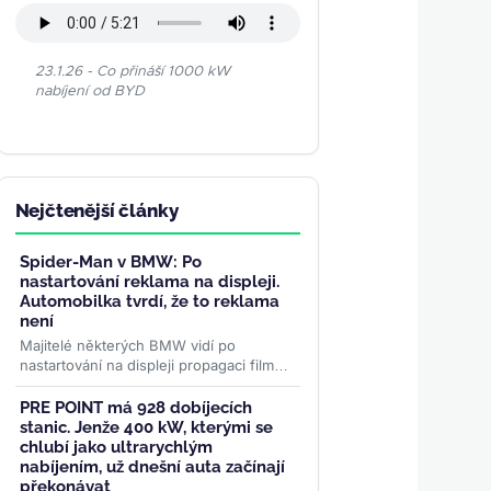
23.1.26 - Co přináší 1000 kW
nabíjení od BYD
Nejčtenější články
Spider-Man v BMW: Po
nastartování reklama na displeji.
Automobilka tvrdí, že to reklama
není
Majitelé některých BMW vidí po
nastartování na displeji propagaci filmu
Spider-Man. Automobilka to za reklamu
nepovažuje, řidiči ale mluví...
>>
PRE POINT má 928 dobíjecích
stanic. Jenže 400 kW, kterými se
chlubí jako ultrarychlým
nabíjením, už dnešní auta začínají
překonávat