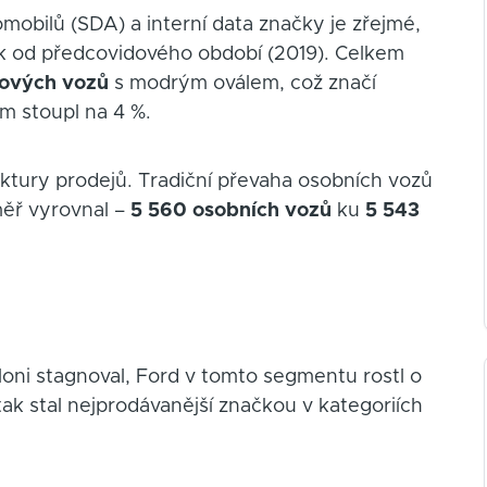
mobilů (SDA) a interní data značky je zřejmé,
ok od předcovidového období (2019). Celkem
nových vozů
s modrým oválem, což značí
ím stoupl na 4 %.
uktury prodejů. Tradiční převaha osobních vozů
měř vyrovnal –
5 560 osobních vozů
ku
5 543
loni stagnoval, Ford v tomto segmentu rostl o
tak stal nejprodávanější značkou v kategoriích