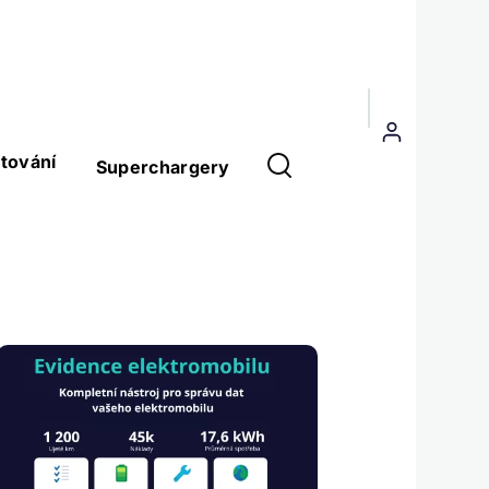
Menu
uživatelského
tování
Superchargery
účtu
Obrázek