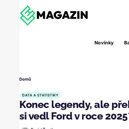
Přejít k hlavnímu obsahu
Hlavní
Novinky
B
Nástroje sub-navigation
navigace
Drobečková
Domů
navigace
DATA A STATISTIKY
Konec legendy, ale pře
si vedl Ford v roce 2025