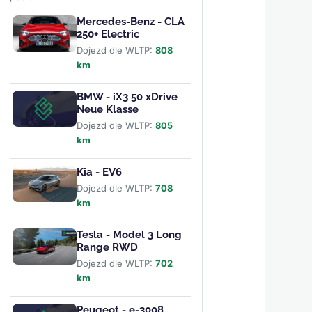
Mercedes-Benz - CLA
250+ Electric
Dojezd dle WLTP:
808
km
BMW - iX3 50 xDrive
Neue Klasse
Dojezd dle WLTP:
805
km
Kia - EV6
Dojezd dle WLTP:
708
km
Tesla - Model 3 Long
Range RWD
Dojezd dle WLTP:
702
km
Peugeot - e-3008