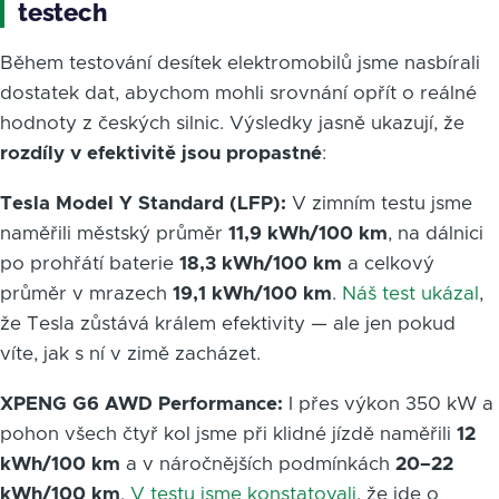
testech
Během testování desítek elektromobilů jsme nasbírali
dostatek dat, abychom mohli srovnání opřít o reálné
hodnoty z českých silnic. Výsledky jasně ukazují, že
rozdíly v efektivitě jsou propastné
:
Tesla Model Y Standard (LFP):
V zimním testu jsme
naměřili městský průměr
11,9 kWh/100 km
, na dálnici
po prohřátí baterie
18,3 kWh/100 km
a celkový
průměr v mrazech
19,1 kWh/100 km
.
Náš test ukázal
,
že Tesla zůstává králem efektivity — ale jen pokud
víte, jak s ní v zimě zacházet.
XPENG G6 AWD Performance:
I přes výkon 350 kW a
pohon všech čtyř kol jsme při klidné jízdě naměřili
12
kWh/100 km
a v náročnějších podmínkách
20–22
kWh/100 km
.
V testu jsme konstatovali
, že jde o