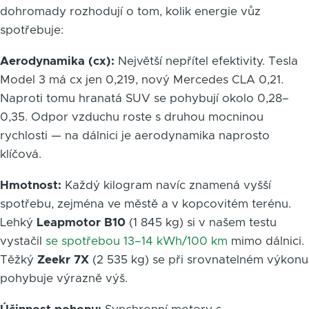
dohromady rozhodují o tom, kolik energie vůz
spotřebuje:
Aerodynamika (cx):
Největší nepřítel efektivity. Tesla
Model 3 má cx jen 0,219, nový Mercedes CLA 0,21.
Naproti tomu hranatá SUV se pohybují okolo 0,28–
0,35. Odpor vzduchu roste s druhou mocninou
rychlosti — na dálnici je aerodynamika naprosto
klíčová.
Hmotnost:
Každý kilogram navíc znamená vyšší
spotřebu, zejména ve městě a v kopcovitém terénu.
Lehký
Leapmotor B10
(1 845 kg) si v našem testu
vystačil
se spotřebou 13–14 kWh/100 km
mimo dálnici.
Těžký
Zeekr 7X
(2 535 kg) se při srovnatelném výkonu
pohybuje výrazně výš.