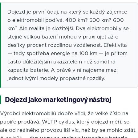
Dojezd je první údaj, na který se každý zájemce
o elektromobil podívá. 400 km? 500 km? 600
km? Ale realita je složitější. Dva elektromobily se
stejně velkou baterií mohou v praxi ujet až o
desítky procent rozdílnou vzdálenost. Efektivita
— tedy spotřeba energie na 100 km — je přitom
často důležitějším ukazatelem než samotná
kapacita baterie. A právě v ní najdeme mezi
jednotlivými modely propastné rozdíly.
Dojezd jako marketingový nástroj
Výrobci elektromobilů dobře vědí, že velké číslo na
papíře prodává. WLTP cyklus, který dojezd měří, se
ale od reálného provozu liší víc, než by se mohlo zdát.