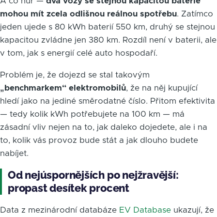
A co hůř —
dva vozy se stejnou kapacitou baterie
mohou mít zcela odlišnou reálnou spotřebu
. Zatímco
jeden ujede s 80 kWh baterií 550 km, druhý se stejnou
kapacitou zvládne jen 380 km. Rozdíl není v baterii, ale
v tom, jak s energií celé auto hospodaří.
Problém je, že dojezd se stal takovým
„benchmarkem“ elektromobilů
, že na něj kupující
hledí jako na jediné směrodatné číslo. Přitom efektivita
— tedy kolik kWh potřebujete na 100 km — má
zásadní vliv nejen na to, jak daleko dojedete, ale i na
to, kolik vás provoz bude stát a jak dlouho budete
nabíjet.
Od nejúspornějších po nejžravější:
propast desítek procent
Data z mezinárodní databáze
EV Database
ukazují, že