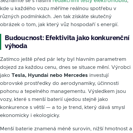
Seznamte se s našimi
redakčními testy elektromobilů
,
kde u každého vozu měříme reálnou spotřebu v
různých podmínkách. Jen tak získáte skutečný
obrázek o tom, jak který vůz hospodaří s energií.
Budoucnost: Efektivita jako konkurenční
výhoda
Zatímco ještě před pár lety byl hlavním parametrem
dojezd za každou cenu, dnes se situace mění. Výrobci
jako
Tesla, Hyundai nebo Mercedes
investují
obrovské prostředky do aerodynamiky, účinnosti
pohonu a tepelného managementu. Výsledkem jsou
vozy, které s menší baterií ujedou stejně jako
konkurence s větší — a to je trend, který dává smysl
ekonomicky i ekologicky.
Menší baterie znamená méně surovin, nižší hmotnost a