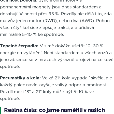
Účinnost pohonu:
Synchronní motory s
permanentními magnety jsou dnes standardem a
dosahují účinnosti přes 95 %. Rozdíly ale dělá i to, zda
má vůz jeden motor (RWD), nebo dva (AWD). Pohon
všech čtyř kol sice zlepšuje trakci, ale přidává
minimálně 5–10 % ke spotřebě.
Tepelné čerpadlo:
V zimě dokáže ušetřit 10–30 %
energie na vytápění. Není standardem u všech vozů a
jeho absence se v mrazech výrazně projeví na celkové
spotřebě.
Pneumatiky a kola:
Velká 21" kola vypadají skvěle, ale
každý palec navíc zvyšuje valivý odpor a hmotnost.
Rozdíl mezi 18" a 21" koly může být 5–10 % ve
spotřebě.
Reálná čísla: co jsme naměřili v našich