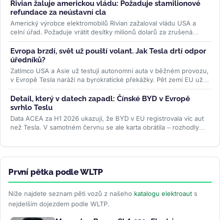
Rivian žaluje americkou vládu: Požaduje stamilionové
refundace za neústavní cla
Americký výrobce elektromobilů Rivian zažaloval vládu USA a
celní úřad. Požaduje vrátit desítky milionů dolarů za zrušená
Trumpova...
>>
Evropa brzdí, svět už pouští volant. Jak Tesla drtí odpor
úředníků?
Zatímco USA a Asie už testují autonomní auta v běžném provozu,
v Evropě Tesla naráží na byrokratické překážky. Pět zemí EU už
ale...
>>
Detail, který v datech zapadl: Čínské BYD v Evropě
svrhlo Teslu
Data ACEA za H1 2026 ukazují, že BYD v EU registrovala víc aut
než Tesla. V samotném červnu se ale karta obrátila – rozhodly
ceny paliv i...
>>
První pětka podle WLTP
Níže najdete seznam pěti vozů z našeho
katalogu elektroaut
s
nejdelším dojezdem podle WLTP.