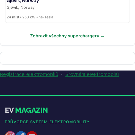
Gjøvik, Norway
Gjøvik, Norway
24 míst • 250 kW • ne-Tesla
Zobrazit všechny superchargery →
Registrace elektromobilů
·
Srovnání elektromobilů
EV
MAGAZIN
PRŮVODCE SVĚTEM ELEKTROMOBILITY