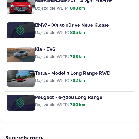
Mercedes-Benz - CLA 250+ Electric
Dojezd dle WLTP:
808 km
BMW - iX3 50 xDrive Neue Klasse
Dojezd dle WLTP:
805 km
Kia - EV6
Dojezd dle WLTP:
708 km
Tesla - Model 3 Long Range RWD
Dojezd dle WLTP:
702 km
Peugeot - e-3008 Long Range
Dojezd dle WLTP:
700 km
Superchargery