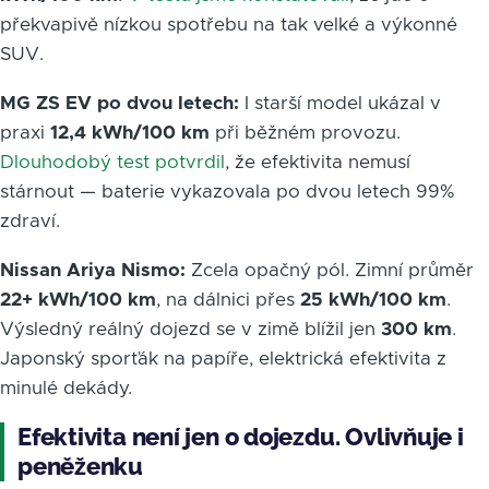
překvapivě nízkou spotřebu na tak velké a výkonné
SUV.
MG ZS EV po dvou letech:
I starší model ukázal v
praxi
12,4 kWh/100 km
při běžném provozu.
Dlouhodobý test potvrdil
, že efektivita nemusí
stárnout — baterie vykazovala po dvou letech 99%
zdraví.
Nissan Ariya Nismo:
Zcela opačný pól. Zimní průměr
22+ kWh/100 km
, na dálnici přes
25 kWh/100 km
.
Výsledný reálný dojezd se v zimě blížil jen
300 km
.
Japonský sporťák na papíře, elektrická efektivita z
minulé dekády.
Efektivita není jen o dojezdu. Ovlivňuje i
peněženku