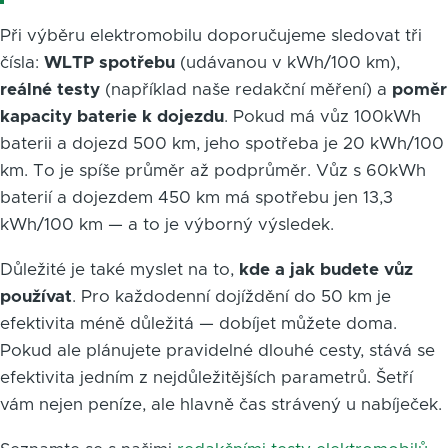
Při výběru elektromobilu doporučujeme sledovat tři
čísla:
WLTP spotřebu
(udávanou v kWh/100 km),
reálné testy
(například naše redakční měření) a
poměr
kapacity baterie k dojezdu
. Pokud má vůz 100kWh
baterii a dojezd 500 km, jeho spotřeba je 20 kWh/100
km. To je spíše průměr až podprůměr. Vůz s 60kWh
baterií a dojezdem 450 km má spotřebu jen 13,3
kWh/100 km — a to je výborný výsledek.
Důležité je také myslet na to,
kde a jak budete vůz
používat
. Pro každodenní dojíždění do 50 km je
efektivita méně důležitá — dobíjet můžete doma.
Pokud ale plánujete pravidelné dlouhé cesty, stává se
efektivita jedním z nejdůležitějších parametrů. Šetří
vám nejen peníze, ale hlavně čas strávený u nabíječek.