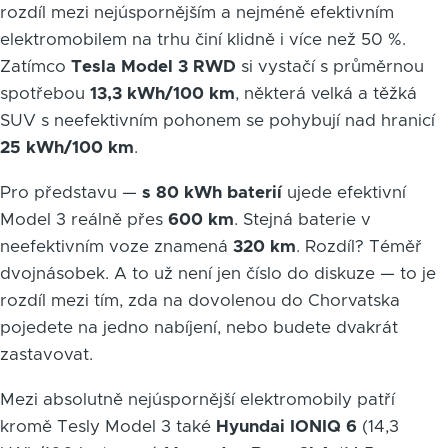
rozdíl mezi nejúspornějším a nejméně efektivním
elektromobilem na trhu činí klidně i více než 50 %.
Zatímco
Tesla Model 3 RWD
si vystačí s průměrnou
spotřebou
13,3 kWh/100 km
, některá velká a těžká
SUV s neefektivním pohonem se pohybují nad hranicí
25 kWh/100 km
.
Pro představu —
s 80 kWh baterií
ujede efektivní
Model 3 reálně přes
600 km
. Stejná baterie v
neefektivním voze znamená
320 km
. Rozdíl? Téměř
dvojnásobek. A to už není jen číslo do diskuze — to je
rozdíl mezi tím, zda na dovolenou do Chorvatska
pojedete na jedno nabíjení, nebo budete dvakrát
zastavovat.
Mezi absolutně nejúspornější elektromobily patří
kromě Tesly Model 3 také
Hyundai IONIQ 6
(14,3