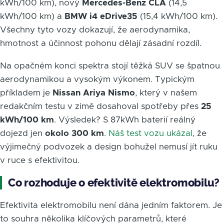
kWh/100 km), nový
Mercedes-Benz CLA
(14,5
kWh/100 km) a
BMW i4 eDrive35
(15,4 kWh/100 km).
Všechny tyto vozy dokazují, že aerodynamika,
hmotnost a účinnost pohonu dělají zásadní rozdíl.
Na opačném konci spektra stojí těžká SUV se špatnou
aerodynamikou a vysokým výkonem. Typickým
příkladem je
Nissan Ariya Nismo
, který v našem
redakčním testu v zimě dosahoval spotřeby přes
25
kWh/100 km
. Výsledek? S 87kWh baterií reálný
dojezd jen
okolo 300 km
.
Náš test vozu ukázal
, že
výjimečný podvozek a design bohužel nemusí jít ruku
v ruce s efektivitou.
Co rozhoduje o efektivitě elektromobilu?
Efektivita elektromobilu není dána jedním faktorem. Je
to souhra několika klíčových parametrů, které