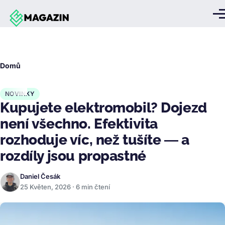
Přejít k hlavnímu obsahu
Me
Drobečková
Domů
navigace
NOVINKY
Kupujete elektromobil? Dojezd
není všechno. Efektivita
rozhoduje víc, než tušíte — a
rozdíly jsou propastné
Daniel Česák
25 Květen, 2026 · 6 min čtení