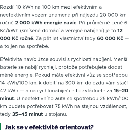
Rozdíl 10 kWh na 100 km mezi efektivním a
neefektivním vozem znamená při nájezdu 20 000 km
ročně
2 000 kWh energie navíc
. Při průměrné ceně 6
Kč/kWh (smíšené domácí a veřejné nabíjení) je to
12
000 Kč ročně
. Za pět let vlastnictví tedy
60 000 Kč
—
a to jen na spotřebě.
Efektivita navíc úzce souvisí s rychlostí nabíjení. Menší
baterie se nabíjí rychleji, protože potřebujete dodat
méně energie. Pokud máte efektivní vůz se spotřebou
14 kWh/100 km, k dobití na 300 km dojezdu vám stačí
42 kWh — a na rychlonabíječce to zvládnete za
15–20
minut
. U neefektivního auta se spotřebou 25 kWh/100
km budete potřebovat 75 kWh na stejnou vzdálenost,
tedy
35–45 minut
u stojanu.
Jak se v efektivitě orientovat?