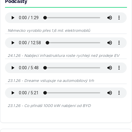
Podcasty
Německo vyrobilo přes 1,6 mil. elektromobilů
24.1.26 - Nabíjecí infrastruktura roste rychleji než prodeje EV
23.1.26 - Dreame vstupuje na automobilový trh
23.1.26 - Co přináší 1000 kW nabíjení od BYD