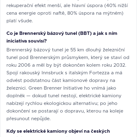
rekuperační efekt menší, ale hlavní úspora (40% nižší
cena energie oproti naftě, 80% úspora na mýtném)
platí všude.
Co je Brennerský bázový tunel (BBT) a jak s ním
iniciativa souvisí?
Brennerský bázový tunel je 55 km dlouhý železniční
tunel pod Brennerským průsmykem, který se staví od
roku 2006 a měl by být dokončen kolem roku 2032.
Spojí rakouský Innsbruck s italským Fortezza a má
odvést podstatnou část kamionové dopravy na
železnici. Green Brenner Initiative ho vnímá jako
doplněk — dokud tunel nestojí, elektrické kamiony
nabízejí rychlou ekologickou alternativu; po jeho
dokončení se postarají o dopravu, kterou na koleje
přesunout nepůjde.
Kdy se elektrické kamiony objeví na českých