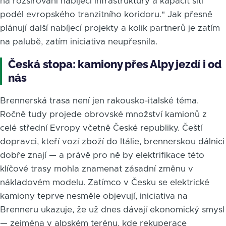
na rozšiřování nabíjecí infrastruktury a kapacit sítí
podél evropského tranzitního koridoru." Jak přesně
plánují další nabíjecí projekty a kolik partnerů je zatím
na palubě, zatím iniciativa neupřesnila.
Česká stopa: kamiony přes Alpy jezdí i od
nás
Brennerská trasa není jen rakousko-italské téma.
Ročně tudy projede obrovské množství kamionů z
celé střední Evropy včetně České republiky. Čeští
dopravci, kteří vozí zboží do Itálie, brennerskou dálnici
dobře znají — a právě pro ně by elektrifikace této
klíčové trasy mohla znamenat zásadní změnu v
nákladovém modelu. Zatímco v Česku se elektrické
kamiony teprve nesměle objevují, iniciativa na
Brenneru ukazuje, že už dnes dávají ekonomický smysl
— zejména v alpském terénu, kde rekuperace