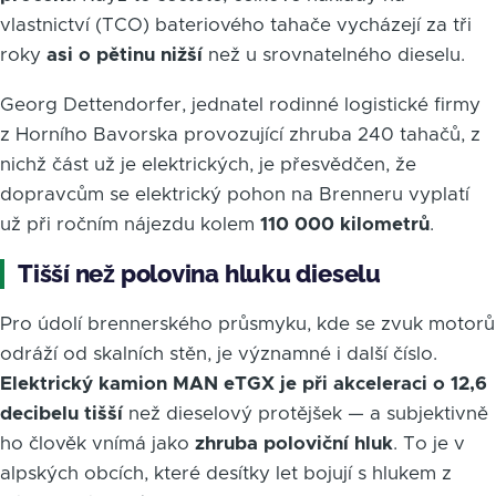
vlastnictví (TCO) bateriového tahače vycházejí za tři
roky
asi o pětinu nižší
než u srovnatelného dieselu.
Georg Dettendorfer, jednatel rodinné logistické firmy
z Horního Bavorska provozující zhruba 240 tahačů, z
nichž část už je elektrických, je přesvědčen, že
dopravcům se elektrický pohon na Brenneru vyplatí
už při ročním nájezdu kolem
110 000 kilometrů
.
Tišší než polovina hluku dieselu
Pro údolí brennerského průsmyku, kde se zvuk motorů
odráží od skalních stěn, je významné i další číslo.
Elektrický kamion MAN eTGX je při akceleraci o 12,6
decibelu tišší
než dieselový protějšek — a subjektivně
ho člověk vnímá jako
zhruba poloviční hluk
. To je v
alpských obcích, které desítky let bojují s hlukem z