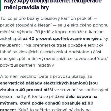
Když Alpy dobíjejí baterie: rekuperace
mění pravidla hry
To, co je pro běžný dieselový kamion prokletí —
prudké stoupání a klesání — se u elektrického pohonu
mění ve výhodu. Při jízdě z kopce dokáže e-kamion
získat zpět
až 40 procent spotřebované energie
díky
rekuperaci. "Na brennerské trase dokáže elektrický
tahač na klesajících úsecích získat podstatnou část
energie zpět, a tím výrazně snížit celkovou spotřebu,"
potvrzují partneři iniciativy.
A to není všechno. Data z provozu ukazují, že
energetické náklady elektrických kamionů jsou
zhruba o 40 procent nižší
ve srovnání se současnými
cenami nafty. K tomu se přidává
další úspora na
mýtném, která podle odhadů dosahuje až 80
procent
. Když to sečtete, celkové náklady na