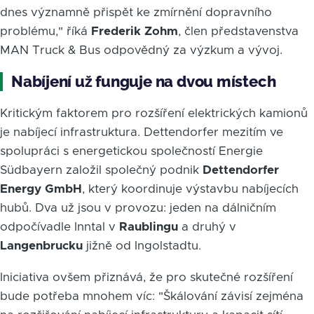
dnes významně přispět ke zmírnění dopravního
problému," říká
Frederik Zohm
, člen představenstva
MAN Truck & Bus odpovědný za výzkum a vývoj.
Nabíjení už funguje na dvou místech
Kritickým faktorem pro rozšíření elektrických kamionů
je nabíjecí infrastruktura. Dettendorfer mezitím ve
spolupráci s energetickou společností Energie
Südbayern založil společný podnik
Dettendorfer
Energy GmbH
, který koordinuje výstavbu nabíjecích
hubů. Dva už jsou v provozu: jeden na dálničním
odpočívadle Inntal v
Raublingu
a druhý v
Langenbrucku
jižně od Ingolstadtu.
Iniciativa ovšem přiznává, že pro skutečné rozšíření
bude potřeba mnohem víc: "Škálování závisí zejména