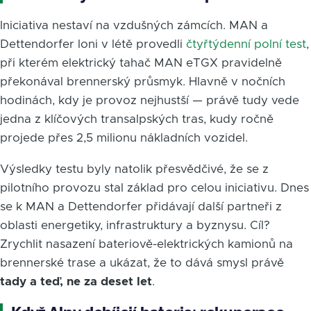
Iniciativa nestaví na vzdušných zámcích. MAN a
Dettendorfer loni v létě provedli
čtyřtýdenní polní test
,
při kterém elektrický tahač MAN eTGX pravidelně
překonával brennerský průsmyk. Hlavně v nočních
hodinách, kdy je provoz nejhustší — právě tudy vede
jedna z klíčových transalpských tras, kudy ročně
projede přes 2,5 milionu nákladních vozidel.
Výsledky testu byly natolik přesvědčivé, že se z
pilotního provozu stal základ pro celou iniciativu. Dnes
se k MAN a Dettendorfer přidávají další partneři z
oblasti energetiky, infrastruktury a byznysu. Cíl?
Zrychlit nasazení bateriově-elektrických kamionů na
brennerské trase a ukázat, že to dává smysl právě
tady a teď, ne za deset let
.