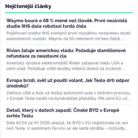
Nejčtenější články
Waymo bourá o 68 % méně než člověk. První nezávislá
studie IIHS dala robotaxi tvrdá čísla
Pojišťovací institut IIHS zveřejnil první rozsáhlou nezávislou studii
autonomních vozidel. Waymo na 50 milionech mil bez řidiče
bouralo o...
>>
Rivian žaluje americkou vládu: Požaduje stamilionové
refundace za neústavní cla
Americký výrobce elektromobilů Rivian zažaloval vládu USA a
celní úřad. Požaduje vrátit desítky milionů dolarů za zrušená
Trumpova...
>>
Evropa brzdí, svět už pouští volant. Jak Tesla drtí odpor
úředníků?
Zatímco USA a Asie už testují autonomní auta v běžném provozu,
v Evropě Tesla naráží na byrokratické překážky. Pět zemí EU už
ale...
>>
Detail, který v datech zapadl: Čínské BYD v Evropě
svrhlo Teslu
Data ACEA za H1 2026 ukazují, že BYD v EU registrovala víc aut
než Tesla. V samotném červnu se ale karta obrátila – rozhodly
ceny paliv i...
>>