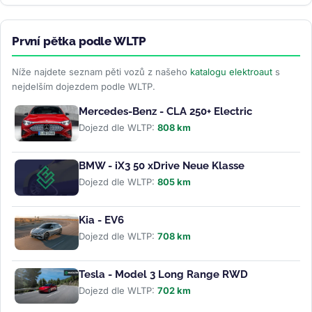
První pětka podle WLTP
Níže najdete seznam pěti vozů z našeho
katalogu elektroaut
s
nejdelším dojezdem podle WLTP.
Mercedes-Benz - CLA 250+ Electric
Dojezd dle WLTP:
808 km
BMW - iX3 50 xDrive Neue Klasse
Dojezd dle WLTP:
805 km
Kia - EV6
Dojezd dle WLTP:
708 km
Tesla - Model 3 Long Range RWD
Dojezd dle WLTP:
702 km