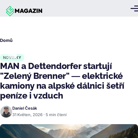
Přejít k hlavnímu obsahu
Me
Drobečková
Domů
navigace
NOVINKY
MAN a Dettendorfer startují
"Zelený Brenner" — elektrické
kamiony na alpské dálnici šetří
peníze i vzduch
Daniel Česák
31 Květen, 2026 · 5 min čtení