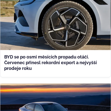
BYD se po osmi měsících propadu otáčí.
Červenec přinesl rekordní export a nejvyšší
prodeje roku