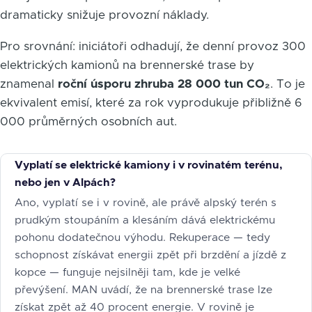
dramaticky snižuje provozní náklady.
Pro srovnání: iniciátoři odhadují, že denní provoz 300
elektrických kamionů na brennerské trase by
znamenal
roční úsporu zhruba 28 000 tun CO₂
. To je
ekvivalent emisí, které za rok vyprodukuje přibližně 6
000 průměrných osobních aut.
Vyplatí se elektrické kamiony i v rovinatém terénu,
nebo jen v Alpách?
Ano, vyplatí se i v rovině, ale právě alpský terén s
prudkým stoupáním a klesáním dává elektrickému
pohonu dodatečnou výhodu. Rekuperace — tedy
schopnost získávat energii zpět při brzdění a jízdě z
kopce — funguje nejsilněji tam, kde je velké
převýšení. MAN uvádí, že na brennerské trase lze
získat zpět až 40 procent energie. V rovině je