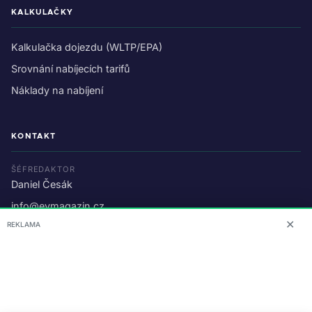
KALKULAČKY
Kalkulačka dojezdu (WLTP/EPA)
Srovnání nabíjecích tarifů
Náklady na nabíjení
KONTAKT
ŠÉFREDAKTOR
Daniel Česák
info@evmagazin.cz
✕
REKLAMA
O nás
Reklama