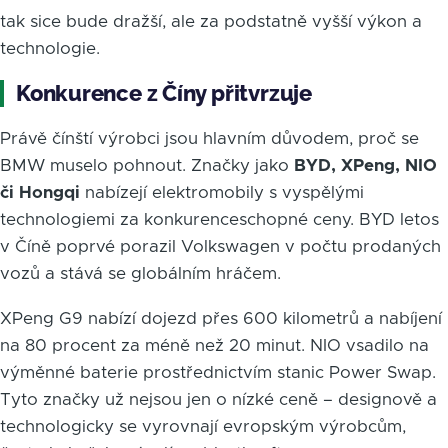
tak sice bude dražší, ale za podstatně vyšší výkon a
technologie.
Konkurence z Číny přitvrzuje
Právě čínští výrobci jsou hlavním důvodem, proč se
BMW muselo pohnout. Značky jako
BYD, XPeng, NIO
či Hongqi
nabízejí elektromobily s vyspělými
technologiemi za konkurenceschopné ceny. BYD letos
v Číně poprvé porazil Volkswagen v počtu prodaných
vozů a stává se globálním hráčem.
XPeng G9 nabízí dojezd přes 600 kilometrů a nabíjení
na 80 procent za méně než 20 minut. NIO vsadilo na
výměnné baterie prostřednictvím stanic Power Swap.
Tyto značky už nejsou jen o nízké ceně – designově a
technologicky se vyrovnají evropským výrobcům,