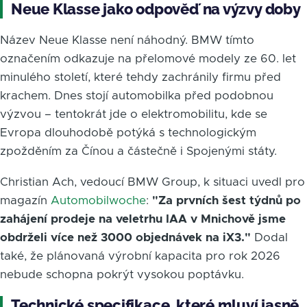
Neue Klasse jako odpověď na výzvy doby
Název Neue Klasse není náhodný. BMW tímto
označením odkazuje na přelomové modely ze 60. let
minulého století, které tehdy zachránily firmu před
krachem. Dnes stojí automobilka před podobnou
výzvou – tentokrát jde o elektromobilitu, kde se
Evropa dlouhodobě potýká s technologickým
zpožděním za Čínou a částečně i Spojenými státy.
Christian Ach, vedoucí BMW Group, k situaci uvedl pro
magazín
Automobilwoche
:
"Za prvních šest týdnů po
zahájení prodeje na veletrhu IAA v Mnichově jsme
obdrželi více než 3000 objednávek na iX3."
Dodal
také, že plánovaná výrobní kapacita pro rok 2026
nebude schopna pokrýt vysokou poptávku.
Technické specifikace, které mluví jasně