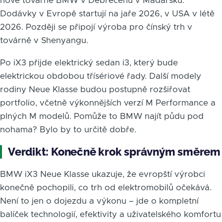
nové továrně BMW v Debrecenu v Maďarsku.
Dodávky v Evropě startují na jaře 2026, v USA v létě
2026. Později se připojí výroba pro čínský trh v
továrně v Shenyangu.
Po iX3 přijde elektrický sedan i3, který bude
elektrickou obdobou třísériové řady. Další modely
rodiny Neue Klasse budou postupně rozšiřovat
portfolio, včetně výkonnějších verzí M Performance a
plných M modelů. Pomůže to BMW najít půdu pod
nohama? Bylo by to určitě dobře.
Verdikt: Konečně krok správným směrem
BMW iX3 Neue Klasse ukazuje, že evropští výrobci
konečně pochopili, co trh od elektromobilů očekává.
Není to jen o dojezdu a výkonu – jde o kompletní
balíček technologií, efektivity a uživatelského komfortu