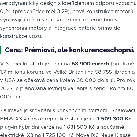
aerodynamický design s koeficientem odporu vzduchu
0,24 (předchůdce měl 0,29), nová konstrukce motorů
využívající místo vzácných zemin externě budivé
synchronní motory a integrace baterie přímo do
konstrukce vozu.
Cena: Prémiová, ale konkurenceschopná
V Německu startuje cena na
68 900 eurech
(přibližně
1,7 milionu korun), ve Velké Británii na 58 755 librách a
v USA se očekává cena kolem 60 000 dolarů. Pro rok
2027 je plánována levnější varianta s cenou kolem 60
000 eur.
Zajímavé je srovnání s konvenčními verzemi. Spalovací
BMW X3 v České republice startuje na
1 509 300 Kč
,
plug-in hybridní verze na 1 631 500 Kč a současné
elektrické iX3 na 1 725 100 Kč. Nové iX3 Neue Klasse