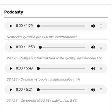
Podcasty
Německo vyrobilo přes 1,6 mil. elektromobilů
24.1.26 - Nabíjecí infrastruktura roste rychleji než prodeje EV
23.1.26 - Dreame vstupuje na automobilový trh
23.1.26 - Co přináší 1000 kW nabíjení od BYD