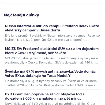
Nejčtenější články
Nissan Interstar-e míří do kempu: Eifelland Relax ukáže
elektrický camper v Düsseldorfu
Eifelland proměnil elektrický Nissan Interstar-e v camper Relax se
čtyřmi místy k jízdě, pevným lůžkem pro dva a topením
napájeným z...
>>
MG ZS EV: Prostorné elektrické SUV s 440 km dojezdem,
které v Česku stojí méně, než čekáte
MG ZS EV nabízí jeden z nejlepších poměrů ceny a výbavy mezi
elektromobily v Česku. Kompaktní SUV s dojezdem až 440 km
WLTP a 7letou...
>>
Švédsko má 67 % nových aut na zásuvku. Vede domácí
Volvo EX40, dotahuje ho Tesla Model Y
Elektromobily a plug-in hybridy dosáhly ve Švédsku ve druhém
čtvrtletí 2026 podílu 67 %. Kraluje domácí Volvo EX40, těsně za
ním Tesla...
>>
BYD Great Han poprvé na silnici: vlajková loď s
dojezdem 1 008 km a nabíjením za pět minut
Nová vlajková loď BYD vyjela poprvé na veřejnou silnici. Great