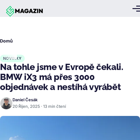
Přejít k hlavnímu obsahu
Me
Drobečková
Domů
navigace
NOVINKY
Na tohle jsme v Evropě čekali.
BMW iX3 má přes 3000
objednávek a nestíhá vyrábět
Daniel Česák
20 Říjen, 2025 · 13 min čtení