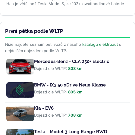
Han je větší než Tesla Model S, ze 102kilowatthodinové baterie
slibuje až 1...
>>
První pětka podle WLTP
Níže najdete seznam pěti vozů z našeho
katalogu elektroaut
s
nejdelším dojezdem podle WLTP.
Mercedes-Benz - CLA 250+ Electric
Dojezd dle WLTP:
808 km
BMW - iX3 50 xDrive Neue Klasse
Dojezd dle WLTP:
805 km
Kia - EV6
Dojezd dle WLTP:
708 km
Tesla - Model 3 Long Range RWD