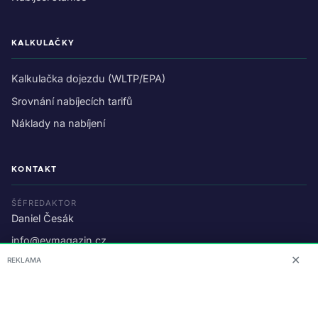
KALKULAČKY
Kalkulačka dojezdu (WLTP/EPA)
Srovnání nabíjecích tarifů
Náklady na nabíjení
KONTAKT
ŠÉFREDAKTOR
Daniel Česák
info@evmagazin.cz
✕
REKLAMA
O nás
Reklama