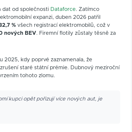
h dat od společnosti
Dataforce
. Zatímco
lektromobilní expanzi, duben 2026 patřil
32,7 %
všech registrací elektromobilů, což v
0 nových BEV
. Firemní flotily zůstaly těsně za
adu 2025, kdy poprvé zaznamenala, že
 zrušení staré státní prémie. Dubnový meziroční
tvrzením tohoto zlomu.
mí kupci opět pořizují více nových aut, je