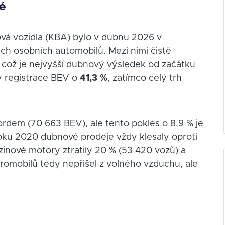
é
ová vozidla (KBA) bylo v dubnu 2026 v
h osobních automobilů. Mezi nimi čistě
, což je nejvyšší dubnový výsledek od začátku
y registrace BEV o
41,3 %
, zatímco celý trh
rdem (70 663 BEV), ale tento pokles o 8,9 % je
roku 2020 dubnové prodeje vždy klesaly oproti
zinové motory ztratily 20 % (53 420 vozů) a
tromobilů tedy nepřišel z volného vzduchu, ale