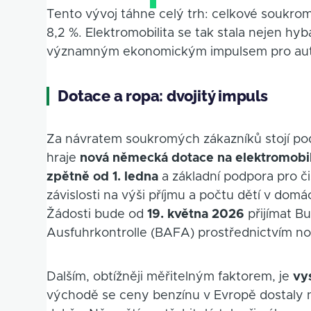
Tento vývoj táhne celý trh: celkové soukro
8,2 %. Elektromobilita se tak stala nejen hy
významným ekonomickým impulsem pro aut
Dotace a ropa: dvojitý impuls
Za návratem soukromých zákazníků stojí podl
hraje
nová německá dotace na elektromobi
zpětně od 1. ledna
a základní podpora pro čis
závislosti na výši příjmu a počtu dětí v dom
Žádosti bude od
19. května 2026
přijímat B
Ausfuhrkontrolle (BAFA) prostřednictvím n
Dalším, obtížněji měřitelným faktorem, je
vy
východě se ceny benzínu v Evropě dostaly na 