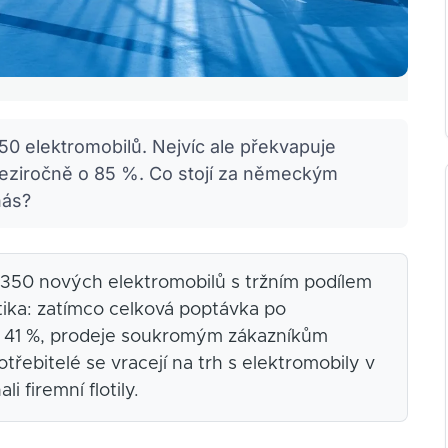
0 elektromobilů. Nejvíc ale překvapuje
eziročně o 85 %. Co stojí za německým
nás?
50 nových elektromobilů s tržním podílem
istika: zatímco celková poptávka po
o 41 %, prodeje soukromým zákazníkům
řebitelé se vracejí na trh s elektromobily v
 firemní flotily.