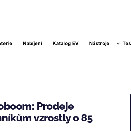
aterie
Nabíjení
Katalog EV
Nástroje
Tes
oboom: Prodeje
níkům vzrostly o 85