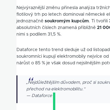
Nejvýraznější změnu přinesla analýza tržníc
flotilový trh po letech dominoval německé e
jednoznačně
soukromým kupcům
. Ti tvořili
absolutních číslech znamená přibližně
21 00
nimi s podílem 31,5 %.
Dataforce tento trend sleduje už od listop
soukromníci kupují elektromobily nejvíce od
nárůst o 85 % je však dosud nejsilnějším po
„Nejdůležitějším důvodem, proč si soukro
přechod na elektromobilitu.“
— Dataforce