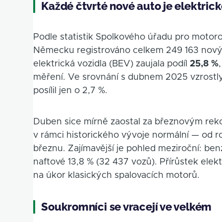
Každé čtvrté nové auto je elektrick
Podle statistik Spolkového úřadu pro motor
Německu registrováno celkem 249 163 novýc
elektrická vozidla (BEV) zaujala podíl
25,8 %
měření. Ve srovnání s dubnem 2025 vzrostl
posílil jen o 2,7 %.
Duben sice mírně zaostal za březnovým reko
v rámci historického vývoje normální — od 
březnu. Zajímavější je pohled meziroční: ben
naftové 13,8 % (32 437 vozů). Přírůstek elek
na úkor klasických spalovacích motorů.
Soukromníci se vracejí ve velkém