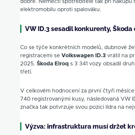
dobře. Němečtí spotřebitelé tak při nákupu 
elektromobilu oproti spalováku.
VW ID.3 sesadil konkurenty, Škoda d
Co se týče konkrétních modelů, dubnové žeb
registracemi se
Volkswagen ID.3
vrátil na p
2025.
Škoda Elroq
s 3 341 vozy obsadil dru
třetí.
V celkovém hodnocení za první čtyři měsíce
740 registrovanými kusy, následovaná VW ID.
značka tak potvrzuje svou pozici lídra na ne
Výzva: infrastruktura musí držet k