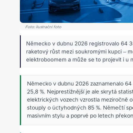
Foto: Ilustrační foto
Německo v dubnu 2026 registrovalo 64 35
raketový růst mezi soukromými kupci – m
elektroboomem a může se to projevit i u 
Německo v dubnu 2026 zaznamenalo 64 3
25,8 %. Nejprestižnější je ale skrytá stat
elektrických vozech vzrostla meziročně 
stouply o úctyhodných 85 %. Němečtí spot
masivním stylu a poprvé po letech překonali