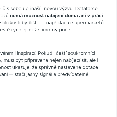
ů s sebou přináší i novou výzvu. Dataforce
 vozů
nemá možnost nabíjení doma ani v práci
.
v blízkosti bydliště — například u supermarketů
ještě rychleji než samotný počet
áním i inspirací. Pokud i čeští soukromníci
musí být připravena nejen nabíjecí síť, ale i
enost ukazuje, že správně nastavené dotace
ání — stačí jasný signál a předvídatelné