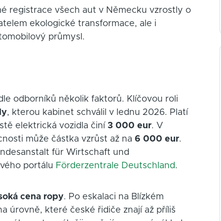
mé registrace všech aut v Německu vzrostly o
batelem ekologické transformace, ale i
omobilový průmysl.
e odborníků několik faktorů. Klíčovou roli
ly
, kterou kabinet schválil v lednu 2026. Platí
tě elektrická vozidla činí
3 000 eur
. V
ácnosti může částka vzrůst až na
6 000 eur
.
undesanstalt für Wirtschaft und
ového portálu
Förderzentrale Deutschland
.
soká cena ropy
. Po eskalaci na Blízkém
úrovně, které české řidiče znají až příliš