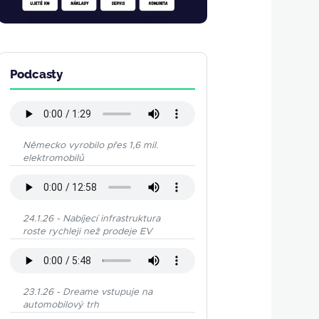
Podcasty
Německo vyrobilo přes 1,6 mil.
elektromobilů
24.1.26 - Nabíjecí infrastruktura
roste rychleji než prodeje EV
23.1.26 - Dreame vstupuje na
automobilový trh