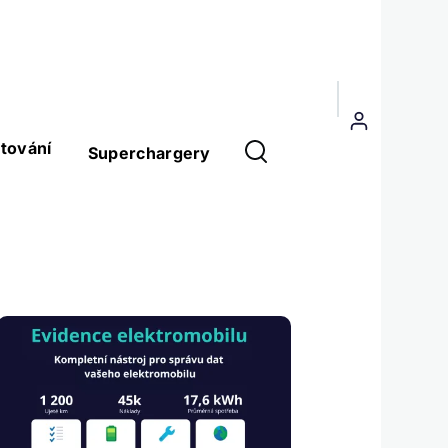
Menu
uživatelského
tování
Superchargery
účtu
Obrázek