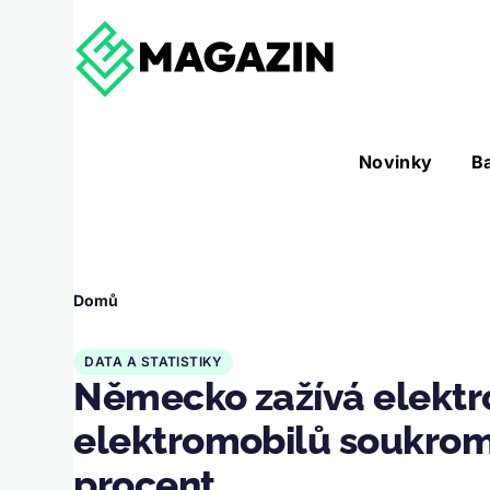
Přejít k hlavnímu obsahu
Hlavní
Novinky
B
Nástroje sub-navigation
navigace
Drobečková
Domů
navigace
DATA A STATISTIKY
Německo zažívá elektr
elektromobilů soukrom
procent