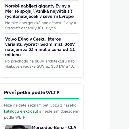
vozidel. Waymo na 50 milionech mil bez
řidiče bouralo o...
>>
Norské nabíjecí giganty Eviny a
Mer se spojují. Vzniká největší síť
rychlonabíječek v severní Evropě
Norské energetické společnosti Eviny a
Statkraft oznámily fúzi svých
rychlodobíjecích sítí. Spojený podnik
Eviny Elektrifisering bude mít...
>>
Volvo EX90 v Česku: kterou
variantu vybrat? Sedm míst, 800V
nabíjení za 22 minut a cena od 2,1
milionu
Po přechodu na 800V architekturu nabíjí
vlajkové švédské SUV až 350 kW a 10–
80 % zvládne za 22 minut. Srovnali jsme
všechny tři verze...
>>
První pětka podle WLTP
Níže najdete seznam pěti vozů z našeho
katalogu elektroaut
s nejdelším dojezdem
podle WLTP.
Mercedes-Benz - CLA