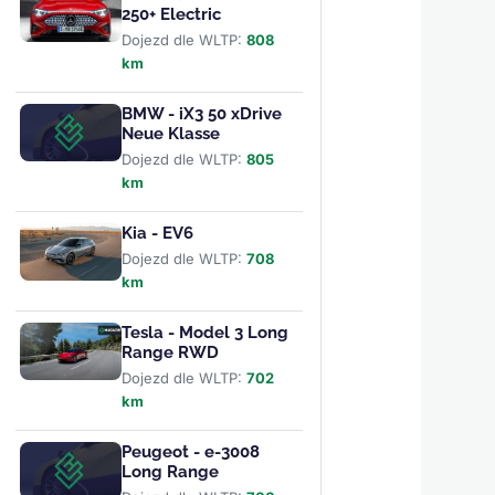
250+ Electric
Dojezd dle WLTP:
808
km
BMW - iX3 50 xDrive
Neue Klasse
Dojezd dle WLTP:
805
km
Kia - EV6
Dojezd dle WLTP:
708
km
Tesla - Model 3 Long
Range RWD
Dojezd dle WLTP:
702
km
Peugeot - e-3008
Long Range