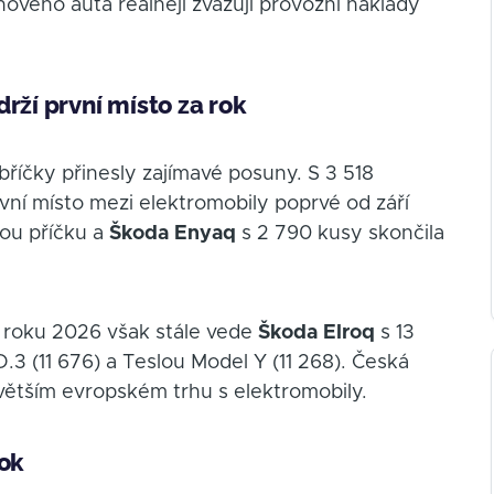
nového auta reálněji zvažují provozní náklady
rží první místo za rok
říčky přinesly zajímavé posuny. S 3 518
rvní místo mezi elektromobily poprvé od září
hou příčku a
Škoda Enyaq
s 2 790 kusy skončila
 roku 2026 však stále vede
Škoda Elroq
s 13
3 (11 676) a Teslou Model Y (11 268). Česká
jvětším evropském trhu s elektromobily.
rok