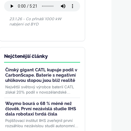
23.1.26 - Co přináší 1000 kW
nabíjení od BYD
Nejčtenější články
Čínský gigant CATL kupuje podíl v
CarbonScape. Baterie s negativní
uhlíkovou stopou jsou blíž realitě
Největší světový výrobce baterií CATL
získal 20% podíl v novozélandské
společnosti CarbonScape. Cílem této
strategické investice je...
>>
Waymo bourá o 68 % méně než
člověk. První nezávislá studie IIHS
dala robotaxi tvrdá čísla
Pojišťovací institut IIHS zveřejnil první
rozsáhlou nezávislou studii autonomních