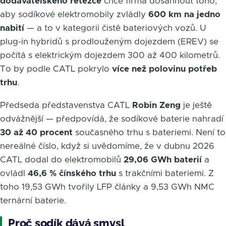
dodavatelského řetězce
chce firma dosáhnout toho,
aby sodíkové elektromobily zvládly
600 km na jedno
nabití
— a to v kategorii čistě bateriových vozů. U
plug-in hybridů s prodlouženým dojezdem (EREV) se
počítá s elektrickým dojezdem 300 až 400 kilometrů.
To by podle CATL pokrylo
více než polovinu potřeb
trhu
.
Předseda představenstva CATL
Robin Zeng
je ještě
odvážnější — předpovídá, že sodíkové baterie nahradí
30 až 40 procent
současného trhu s bateriemi. Není to
nereálné číslo, když si uvědomíme, že v dubnu 2026
CATL dodal do elektromobilů
29,06 GWh baterií
a
ovládl
46,6 % čínského trhu
s trakčními bateriemi. Z
toho 19,53 GWh tvořily LFP články a 9,53 GWh NMC
ternární baterie.
Proč sodík dává smysl