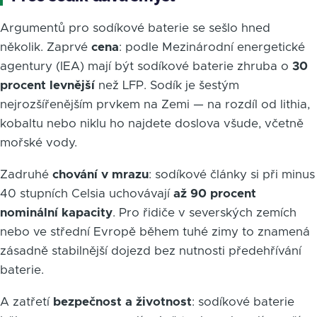
Argumentů pro sodíkové baterie se sešlo hned
několik. Zaprvé
cena
: podle Mezinárodní energetické
agentury (IEA) mají být sodíkové baterie zhruba o
30
procent levnější
než LFP. Sodík je šestým
nejrozšířenějším prvkem na Zemi — na rozdíl od lithia,
kobaltu nebo niklu ho najdete doslova všude, včetně
mořské vody.
Zadruhé
chování v mrazu
: sodíkové články si při minus
40 stupních Celsia uchovávají
až 90 procent
nominální kapacity
. Pro řidiče v severských zemích
nebo ve střední Evropě během tuhé zimy to znamená
zásadně stabilnější dojezd bez nutnosti předehřívání
baterie.
A zatřetí
bezpečnost a životnost
: sodíkové baterie