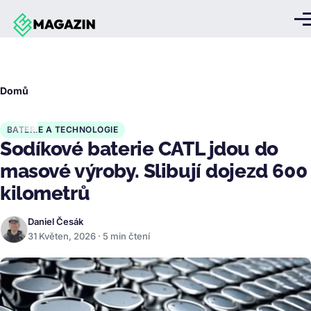
Přejít k hlavnímu obsahu
Me
Drobečková
Domů
navigace
BATERIE A TECHNOLOGIE
Sodíkové baterie CATL jdou do
masové výroby. Slibují dojezd 600
kilometrů
Daniel Česák
31 Květen, 2026 · 5 min čtení