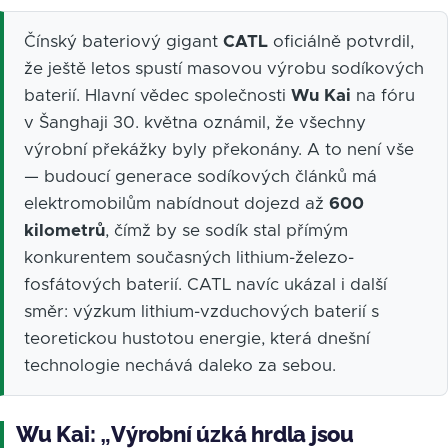
Čínský bateriový gigant
CATL
oficiálně potvrdil,
že ještě letos spustí masovou výrobu sodíkových
baterií. Hlavní vědec společnosti
Wu Kai
na fóru
v Šanghaji 30. května oznámil, že všechny
výrobní překážky byly překonány. A to není vše
— budoucí generace sodíkových článků má
elektromobilům nabídnout dojezd až
600
kilometrů
, čímž by se sodík stal přímým
konkurentem současných lithium-železo-
fosfátových baterií. CATL navíc ukázal i další
směr: výzkum lithium-vzduchových baterií s
teoretickou hustotou energie, která dnešní
technologie nechává daleko za sebou.
Wu Kai: „Výrobní úzká hrdla jsou