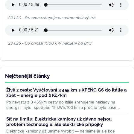
23.1.26 - Dreame vstupuje na automobilový trh
23.1.26 - Co přináší 1000 kW nabíjení od BYD
Nejčtenější články
Živě z cesty: Vyúčtování 3 455 km s XPENG G6 do Itálie a
zpět – energie pod 2 Kč/km
Po návratu z 3 455km cesty do Itálie shrnujeme náklady na
energii i mýto, spotřebu 19 kWh/100 km a proč to bylo naše
nejpohodlnější auto na...
>>
Síť na limitu: Elektrické kamiony už dávno nejsou
problém technologie, ale elektrické přípojky
Elektrické kamiony už umíme vyrobit — nemáme je ale kde