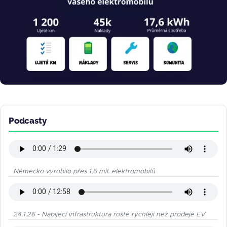
Podcasty
Německo vyrobilo přes 1,6 mil. elektromobilů
24.1.26 - Nabíjecí infrastruktura roste rychleji než prodeje EV