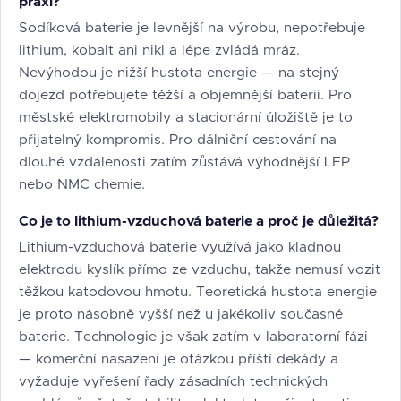
praxi?
Sodíková baterie je levnější na výrobu, nepotřebuje
lithium, kobalt ani nikl a lépe zvládá mráz.
Nevýhodou je nižší hustota energie — na stejný
dojezd potřebujete těžší a objemnější baterii. Pro
městské elektromobily a stacionární úložiště je to
přijatelný kompromis. Pro dálniční cestování na
dlouhé vzdálenosti zatím zůstává výhodnější LFP
nebo NMC chemie.
Co je to lithium-vzduchová baterie a proč je důležitá?
Lithium-vzduchová baterie využívá jako kladnou
elektrodu kyslík přímo ze vzduchu, takže nemusí vozit
těžkou katodovou hmotu. Teoretická hustota energie
je proto násobně vyšší než u jakékoliv současné
baterie. Technologie je však zatím v laboratorní fázi
— komerční nasazení je otázkou příští dekády a
vyžaduje vyřešení řady zásadních technických