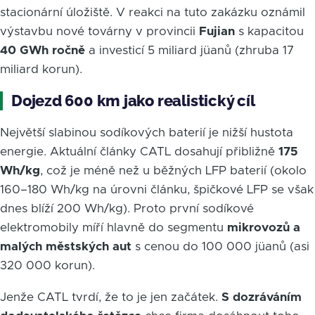
stacionární úložiště. V reakci na tuto zakázku oznámil
výstavbu nové továrny v provincii
Fujian
s kapacitou
40 GWh ročně
a investicí 5 miliard jüanů (zhruba 17
miliard korun).
Dojezd 600 km jako realistický cíl
Největší slabinou sodíkových baterií je nižší hustota
energie. Aktuální články CATL dosahují přibližně
175
Wh/kg
, což je méně než u běžných LFP baterií (okolo
160–180 Wh/kg na úrovni článku, špičkové LFP se však
dnes blíží 200 Wh/kg). Proto první sodíkové
elektromobily míří hlavně do segmentu
mikrovozů a
malých městských aut
s cenou do 100 000 jüanů (asi
320 000 korun).
Jenže CATL tvrdí, že to je jen začátek.
S dozráváním