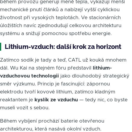
během provozu generují méně tepla, vykazují menší
mechanické pnutí článků a nabízejí vyšší cyklickou
životnost při vysokých teplotách. Ve stacionárních
úložištích navíc zjednodušují celkovou architekturu
systému a snižují pomocnou spotřebu energie.
Lithium-vzduch: další krok za horizont
Zatímco sodík je tady a teď, CATL už kouká mnohem
dál. Wu Kai na stejném fóru představil
lithium-
vzduchovou technologii
jako dlouhodobý strategický
směr výzkumu. Princip je fascinující: zápornou
elektrodu tvoří kovové lithium, zatímco kladným
reaktantem je
kyslík ze vzduchu
— tedy nic, co byste
museli vozit s sebou.
Během vybíjení prochází baterie otevřenou
architekturou, která nasává okolní vzduch.