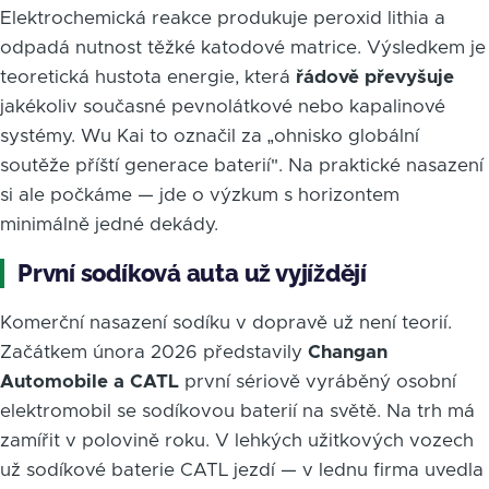
Elektrochemická reakce produkuje peroxid lithia a
odpadá nutnost těžké katodové matrice. Výsledkem je
teoretická hustota energie, která
řádově převyšuje
jakékoliv současné pevnolátkové nebo kapalinové
systémy. Wu Kai to označil za „ohnisko globální
soutěže příští generace baterií". Na praktické nasazení
si ale počkáme — jde o výzkum s horizontem
minimálně jedné dekády.
První sodíková auta už vyjíždějí
Komerční nasazení sodíku v dopravě už není teorií.
Začátkem února 2026 představily
Changan
Automobile a CATL
první sériově vyráběný osobní
elektromobil se sodíkovou baterií na světě. Na trh má
zamířit v polovině roku. V lehkých užitkových vozech
už sodíkové baterie CATL jezdí — v lednu firma uvedla