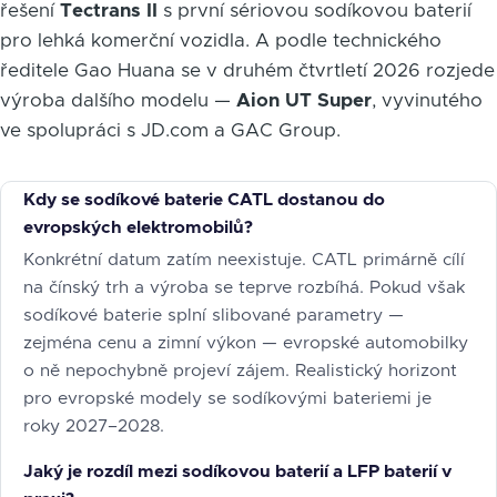
řešení
Tectrans II
s první sériovou sodíkovou baterií
pro lehká komerční vozidla. A podle technického
ředitele Gao Huana se v druhém čtvrtletí 2026 rozjede
výroba dalšího modelu —
Aion UT Super
, vyvinutého
ve spolupráci s JD.com a GAC Group.
Kdy se sodíkové baterie CATL dostanou do
evropských elektromobilů?
Konkrétní datum zatím neexistuje. CATL primárně cílí
na čínský trh a výroba se teprve rozbíhá. Pokud však
sodíkové baterie splní slibované parametry —
zejména cenu a zimní výkon — evropské automobilky
o ně nepochybně projeví zájem. Realistický horizont
pro evropské modely se sodíkovými bateriemi je
roky 2027–2028.
Jaký je rozdíl mezi sodíkovou baterií a LFP baterií v