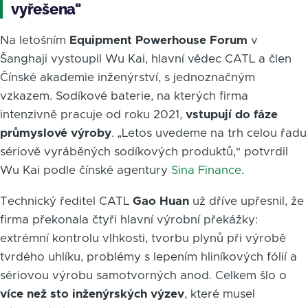
vyřešena"
Na letošním
Equipment Powerhouse Forum
v
Šanghaji vystoupil Wu Kai, hlavní vědec CATL a člen
Čínské akademie inženýrství, s jednoznačným
vzkazem. Sodíkové baterie, na kterých firma
intenzivně pracuje od roku 2021,
vstupují do fáze
průmyslové výroby
. „Letos uvedeme na trh celou řadu
sériově vyráběných sodíkových produktů," potvrdil
Wu Kai podle čínské agentury
Sina Finance
.
Technický ředitel CATL
Gao Huan
už dříve upřesnil, že
firma překonala čtyři hlavní výrobní překážky:
extrémní kontrolu vlhkosti, tvorbu plynů při výrobě
tvrdého uhlíku, problémy s lepením hliníkových fólií a
sériovou výrobu samotvorných anod. Celkem šlo o
více než sto inženýrských výzev
, které musel