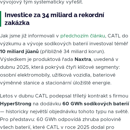
vývojový tým systematicky vyřešit.
Investice za 34 miliard a rekordní
zakázka
Jak jsme již informovali v
předchozím článku
, CATL do
výzkumu a vývoje sodíkových baterií investoval téměř
10 miliard jüanů
(přibližně 34 miliard korun).
Výsledkem je produktová řada
Naxtra
, uvedená v
dubnu 2025, která pokrývá čtyři klíčové segmenty:
osobní elektromobily, užitková vozidla, bateriové
výměnné stanice a stacionární úložiště energie.
Letos v dubnu CATL podepsal tříletý kontrakt s firmou
HyperStrong
na dodávku
60 GWh sodíkových baterií
— historicky největší objednávku tohoto typu na světě.
Pro představu: 60 GWh odpovídá zhruba polovině
všech baterií, které CATL v roce 2025 dodal pro