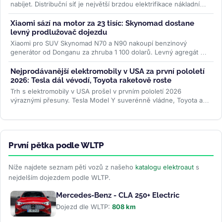
nabíjet. Distribuční síť je největší brzdou elektrifikace nákladní
dopravy....
>>
Xiaomi sází na motor za 23 tisíc: Skynomad dostane
levný prodlužovač dojezdu
Xiaomi pro SUV Skynomad N70 a N90 nakoupí benzinový
generátor od Donganu za zhruba 1 100 dolarů. Levný agregát má
spolu s baterií až 76 kWh...
>>
Nejprodávanější elektromobily v USA za první pololetí
2026: Tesla dál vévodí, Toyota raketově roste
Trh s elektromobily v USA prošel v prvním pololetí 2026
výraznými přesuny. Tesla Model Y suverénně vládne, Toyota a
Lexus raketově rostou,...
>>
První pětka podle WLTP
Níže najdete seznam pěti vozů z našeho
katalogu elektroaut
s
nejdelším dojezdem podle WLTP.
Mercedes-Benz - CLA 250+ Electric
Dojezd dle WLTP:
808 km