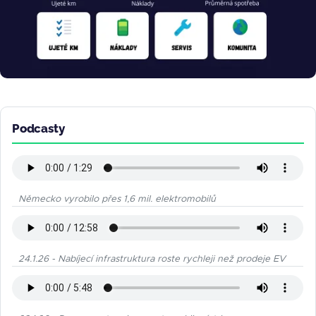
Podcasty
Německo vyrobilo přes 1,6 mil. elektromobilů
24.1.26 - Nabíjecí infrastruktura roste rychleji než prodeje EV