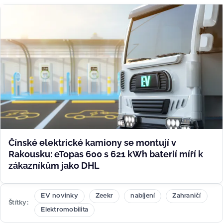
Čínské elektrické kamiony se montují v
Rakousku: eTopas 600 s 621 kWh baterií míří k
zákazníkům jako DHL
EV novinky
Zeekr
nabíjení
Zahraničí
Štítky
Elektromobilita