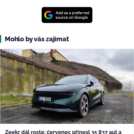
Mohlo by vás zajímat
Zeekr dál roste: červenec přinesl 35 837 aut a