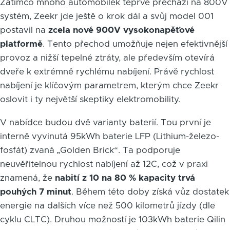
Zatímco mnoho automobilek teprve přechází na 800V
systém, Zeekr jde ještě o krok dál a svůj model 001
postavil na
zcela nové 900V vysokonapěťové
platformě
. Tento přechod umožňuje nejen efektivnější
provoz a nižší tepelné ztráty, ale především otevírá
dveře k extrémně rychlému nabíjení. Právě rychlost
nabíjení je klíčovým parametrem, kterým chce Zeekr
oslovit i ty největší skeptiky elektromobility.
V nabídce budou dvě varianty baterií. Tou první je
interně vyvinutá 95kWh baterie LFP (Lithium-železo-
fosfát) zvaná „Golden Brick“. Ta podporuje
neuvěřitelnou rychlost nabíjení až 12C, což v praxi
znamená, že
nabití z 10 na 80 % kapacity trvá
pouhých 7 minut
. Během této doby získá vůz dostatek
energie na dalších více než 500 kilometrů jízdy (dle
cyklu CLTC). Druhou možností je 103kWh baterie Qilin