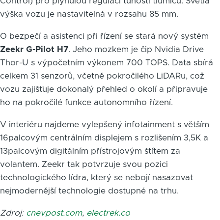
Control) pro plynulou regulaci tuhosti tlumičů. Světlá
výška vozu je nastavitelná v rozsahu 85 mm.
O bezpečí a asistenci při řízení se stará nový systém
Zeekr G-Pilot H7
. Jeho mozkem je čip Nvidia Drive
Thor-U s výpočetním výkonem 700 TOPS. Data sbírá
celkem 31 senzorů, včetně pokročilého LiDARu, což
vozu zajišťuje dokonalý přehled o okolí a připravuje
ho na pokročilé funkce autonomního řízení.
V interiéru najdeme vylepšený infotainment s větším
16palcovým centrálním displejem s rozlišením 3,5K a
13palcovým digitálním přístrojovým štítem za
volantem. Zeekr tak potvrzuje svou pozici
technologického lídra, který se nebojí nasazovat
nejmodernější technologie dostupné na trhu.
Zdroj:
cnevpost.com
,
electrek.co