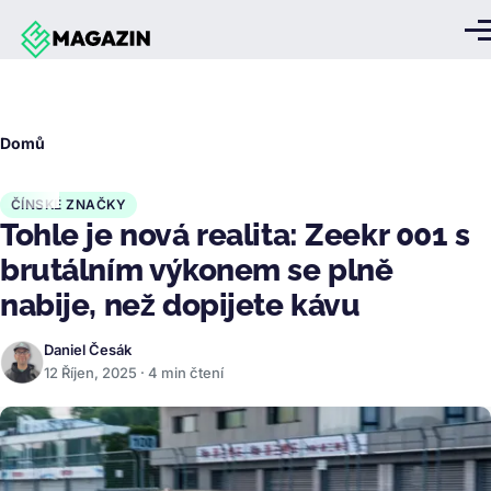
Přejít k hlavnímu obsahu
Me
Drobečková
Domů
navigace
ČÍNSKÉ ZNAČKY
Tohle je nová realita: Zeekr 001 s
brutálním výkonem se plně
nabije, než dopijete kávu
Daniel Česák
12 Říjen, 2025 · 4 min čtení