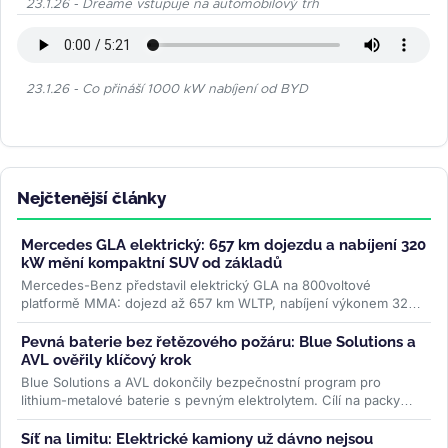
23.1.26 - Dreame vstupuje na automobilový trh
23.1.26 - Co přináší 1000 kW nabíjení od BYD
Nejčtenější články
Mercedes GLA elektrický: 657 km dojezdu a nabíjení 320
kW mění kompaktní SUV od základů
Mercedes-Benz představil elektrický GLA na 800voltové
platformě MMA: dojezd až 657 km WLTP, nabíjení výkonem 320
kW a plnění na 80 % za 22...
>>
Pevná baterie bez řetězového požáru: Blue Solutions a
AVL ověřily klíčový krok
Blue Solutions a AVL dokončily bezpečnostní program pro
lithium-metalové baterie s pevným elektrolytem. Cílí na packy
bez šíření tepelné...
>>
Síť na limitu: Elektrické kamiony už dávno nejsou