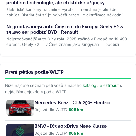
problém technologie, ale elektrické přípojky
Elektrické kamiony už umíme vyrobit — nemáme je ale kde
nabíjet. Distribuční síť je největší brzdou elektrifikace nákladní
dopravy....
>>
Nejprodávanější auto Číny míří do Evropy: Geely E2 za
19 490 eur podbízí BYD i Renault
Nejprodávanější auto Číny roku 2025 začíná v Evropě na 19 490
eurech. Geely E2 — v Číně známé jako Xingyuan — podbízí
BYD...
>>
První pětka podle WLTP
Níže najdete seznam pěti vozů z našeho
katalogu elektroaut
s
nejdelším dojezdem podle WLTP.
Mercedes-Benz - CLA 250+ Electric
Dojezd dle WLTP:
808 km
BMW - iX3 50 xDrive Neue Klasse
Dojezd dle WLTP:
805 km