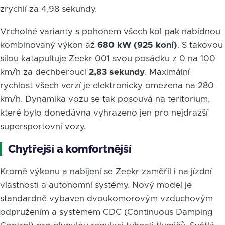
zrychlí za 4,98 sekundy.
Vrcholné varianty s pohonem všech kol pak nabídnou
kombinovaný výkon až
680 kW (925 koní)
. S takovou
silou katapultuje Zeekr 001 svou posádku z 0 na 100
km/h za dechberoucí
2,83 sekundy
. Maximální
rychlost všech verzí je elektronicky omezena na 280
km/h. Dynamika vozu se tak posouvá na teritorium,
které bylo donedávna vyhrazeno jen pro nejdražší
supersportovní vozy.
Chytřejší a komfortnější
Kromě výkonu a nabíjení se Zeekr zaměřil i na jízdní
vlastnosti a autonomní systémy. Nový model je
standardně vybaven dvoukomorovým vzduchovým
odpružením a systémem CDC (Continuous Damping