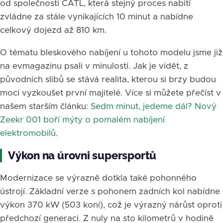
od společnosti CATL, která stejný proces nabití
zvládne za stále vynikajících 10 minut a nabídne
celkový dojezd až 810 km.
O tématu bleskového nabíjení u tohoto modelu jsme již
na evmagazinu psali v minulosti. Jak je vidět, z
původních slibů se stává realita, kterou si brzy budou
moci vyzkoušet první majitelé. Více si můžete přečíst v
našem starším článku:
Sedm minut, jedeme dál? Nový
Zeekr 001 boří mýty o pomalém nabíjení
elektromobilů
.
Výkon na úrovni supersportů
Modernizace se výrazně dotkla také pohonného
ústrojí. Základní verze s pohonem zadních kol nabídne
výkon 370 kW (503 koní), což je výrazný nárůst oproti
předchozí generaci. Z nuly na sto kilometrů v hodině