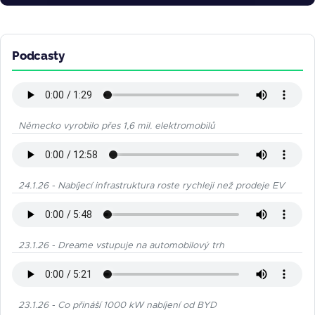
Podcasty
Německo vyrobilo přes 1,6 mil. elektromobilů
24.1.26 - Nabíjecí infrastruktura roste rychleji než prodeje EV
23.1.26 - Dreame vstupuje na automobilový trh
23.1.26 - Co přináší 1000 kW nabíjení od BYD