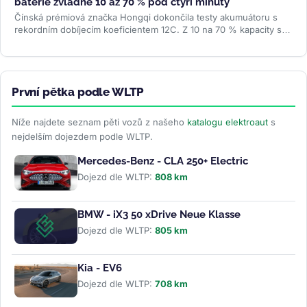
baterie zvládne 10 až 70 % pod čtyři minuty
Čínská prémiová značka Hongqi dokončila testy akumuátoru s
rekordním dobíjecím koeficientem 12C. Z 10 na 70 % kapacity se
nabije za 3...
>>
První pětka podle WLTP
Níže najdete seznam pěti vozů z našeho
katalogu elektroaut
s
nejdelším dojezdem podle WLTP.
Mercedes-Benz - CLA 250+ Electric
Dojezd dle WLTP:
808 km
BMW - iX3 50 xDrive Neue Klasse
Dojezd dle WLTP:
805 km
Kia - EV6
Dojezd dle WLTP:
708 km