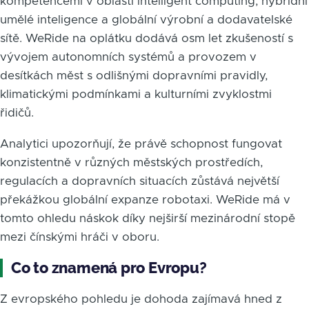
kompetencemi v oblasti intelligent computing, hybridní
umělé inteligence a globální výrobní a dodavatelské
sítě. WeRide na oplátku dodává osm let zkušeností s
vývojem autonomních systémů a provozem v
desítkách měst s odlišnými dopravními pravidly,
klimatickými podmínkami a kulturními zvyklostmi
řidičů.
Analytici upozorňují, že právě schopnost fungovat
konzistentně v různých městských prostředích,
regulacích a dopravních situacích zůstává největší
překážkou globální expanze robotaxi. WeRide má v
tomto ohledu náskok díky nejširší mezinárodní stopě
mezi čínskými hráči v oboru.
Co to znamená pro Evropu?
Z evropského pohledu je dohoda zajímavá hned z