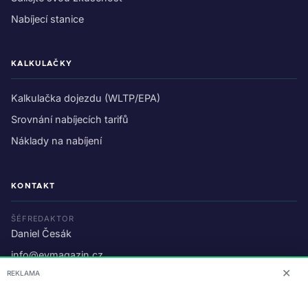
Nabíjecí stanice
KALKULAČKY
Kalkulačka dojezdu (WLTP/EPA)
Srovnání nabíjecích tarifů
Náklady na nabíjení
KONTAKT
ŠÉFREDAKTOR
Daniel Česák
info@evmagazin.cz
✕
REKLAMA
O nás
Reklama