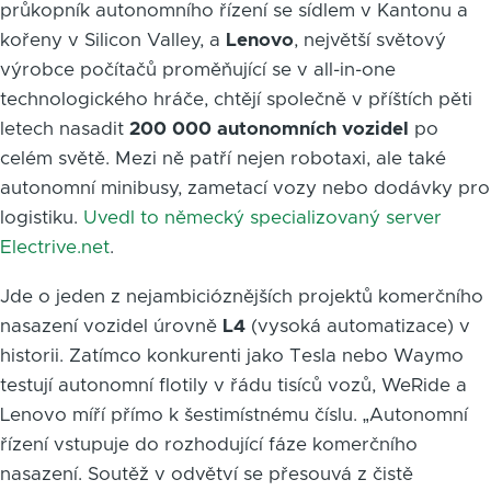
průkopník autonomního řízení se sídlem v Kantonu a
kořeny v Silicon Valley, a
Lenovo
, největší světový
výrobce počítačů proměňující se v all-in-one
technologického hráče, chtějí společně v příštích pěti
letech nasadit
200 000 autonomních vozidel
po
celém světě. Mezi ně patří nejen robotaxi, ale také
autonomní minibusy, zametací vozy nebo dodávky pro
logistiku.
Uvedl to německý specializovaný server
Electrive.net
.
Jde o jeden z nejambicióznějších projektů komerčního
nasazení vozidel úrovně
L4
(vysoká automatizace) v
historii. Zatímco konkurenti jako Tesla nebo Waymo
testují autonomní flotily v řádu tisíců vozů, WeRide a
Lenovo míří přímo k šestimístnému číslu. „Autonomní
řízení vstupuje do rozhodující fáze komerčního
nasazení. Soutěž v odvětví se přesouvá z čistě