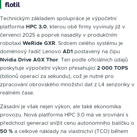
flotil
Technickým základem spolupráce je výpočetní
platforma
HPC 3.0
, kterou obě firmy vyvinuly již v
červenci 2025 a poprvé nasadily v produkčním
robotaxi
WeRide GXR
. Srdcem celého systému je
doménový řadič Lenovo
AD1
postavený na čipu
Nvidia Drive AGX Thor
. Ten podle oficiálních údajů
poskytuje výpočetní výkon přesahující
2 000 TOPS
(bilionů operací za sekundu), což je nutné pro
zpracování obrovského množství dat z L4 senzoriky v
reálném čase.
Zásadní je však nejen výkon, ale také ekonomika
provozu. Nová platforma HPC 3.0 má ve srovnání s
předchozí generací snížit cenu autonomního balíčku o
50 %
a celkové náklady na vlastnictví (TCO) během