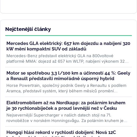
Nejčtenější články
Mercedes GLA elektrický: 657 km dojezdu a nabíjení 320
kW mění kompaktní SUV od základů
Mercedes-Benz představil elektrický GLA na 800voltové
platformě MMA: dojezd až 657 km WLTP, nabíjení výkonem 320
kW a plnění na 80 % za 22...
>>
Motor se spotřebou 3,3 l/100 km a účinností 44 %: Geely
a Renault představili mimořádně úsporný hybrid
Horse Powertrain, společný podnik Geely a Renaultu s podílem
Aramca, představil systém, který během měsíců promění
elektromobilovou...
>>
Elektromobilem až na Nordkapp: za polárním kruhem
je 30 rychlonabíječek a proud levnější než v Česku
Nejsevernější Supercharger v našich datech stojí na 71.
rovnoběžce v norském Honningsvågu. Za polárním kruhem je
třicet stanic, všechny...
>>
Hongqi hlásí rekord v rychlosti dobíjení: Nová 12C