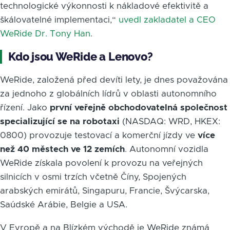
technologické výkonnosti k nákladové efektivitě a
škálovatelné implementaci,“
uvedl zakladatel a CEO
WeRide Dr. Tony Han
.
Kdo jsou WeRide a Lenovo?
WeRide, založená před devíti lety, je dnes považována
za jednoho z globálních lídrů v oblasti autonomního
řízení. Jako
první veřejně obchodovatelná společnost
specializující se na robotaxi
(NASDAQ: WRD, HKEX:
0800) provozuje testovací a komerční jízdy ve
více
než 40 městech ve 12 zemích
. Autonomní vozidla
WeRide získala povolení k provozu na veřejných
silnicích v osmi trzích včetně Číny, Spojených
arabských emirátů, Singapuru, Francie, Švýcarska,
Saúdské Arábie, Belgie a USA.
V Evropě a na Blízkém východě je WeRide známá