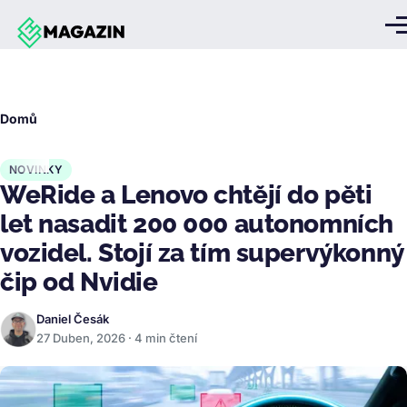
Přejít k hlavnímu obsahu
Me
Drobečková
Domů
navigace
NOVINKY
WeRide a Lenovo chtějí do pěti
let nasadit 200 000 autonomních
vozidel. Stojí za tím supervýkonný
čip od Nvidie
Daniel Česák
27 Duben, 2026 · 4 min čtení