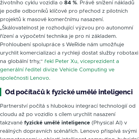
životního cyklu vozidla o
84 %
. Právě snížení nákladů
je podle odborníků klíčové pro přechod z pilotních
projektů k masové komerčnímu nasazení.
„Škálovatelnost je rozhodující výzvou pro autonomní
řízení a výpočetní technika je pro ni základem.
Prohloubení spolupráce s WeRide nám umožňuje
urychlit komercializaci a rychleji dostat služby robotaxi
na globální trhy,“
řekl Peter Xu, viceprezident a
generální ředitel divize Vehicle Computing ve
společnosti Lenovo
.
Od počítačů k fyzické umělé inteligenci
Partnerství počítá s hlubokou integrací technologií od
cloudu až po vozidlo s cílem urychlit nasazení
takzvané
fyzické umělé inteligence
(Physical AI) v
reálných dopravních scénářích. Lenovo přispívá svými