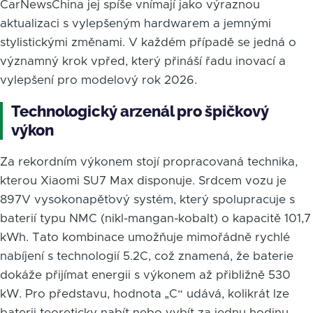
CarNewsChina jej spíše vnímají jako výraznou
aktualizaci s vylepšeným hardwarem a jemnými
stylistickými změnami. V každém případě se jedná o
významný krok vpřed, který přináší řadu inovací a
vylepšení pro modelový rok 2026.
Technologický arzenál pro špičkový
výkon
Za rekordním výkonem stojí propracovaná technika,
kterou Xiaomi SU7 Max disponuje. Srdcem vozu je
897V vysokonapěťový systém, který spolupracuje s
baterií typu NMC (nikl-mangan-kobalt) o kapacitě 101,7
kWh. Tato kombinace umožňuje mimořádně rychlé
nabíjení s technologií 5.2C, což znamená, že baterie
dokáže přijímat energii s výkonem až přibližně 530
kW. Pro představu, hodnota „C“ udává, kolikrát lze
baterii teoreticky nabít nebo vybít za jednu hodinu.