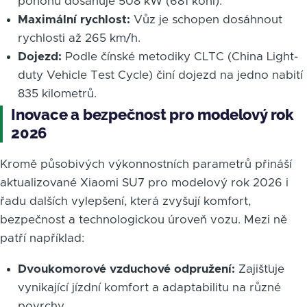
pohonu dosahuje 508 kW (681 koní).
Maximální rychlost:
Vůz je schopen dosáhnout
rychlosti až 265 km/h.
Dojezd:
Podle čínské metodiky CLTC (China Light-
duty Vehicle Test Cycle) činí dojezd na jedno nabití
835 kilometrů.
Inovace a bezpečnost pro modelový rok
2026
Kromě působivých výkonnostních parametrů přináší
aktualizované Xiaomi SU7 pro modelový rok 2026 i
řadu dalších vylepšení, která zvyšují komfort,
bezpečnost a technologickou úroveň vozu. Mezi ně
patří například:
Dvoukomorové vzduchové odpružení:
Zajišťuje
vynikající jízdní komfort a adaptabilitu na různé
povrchy.