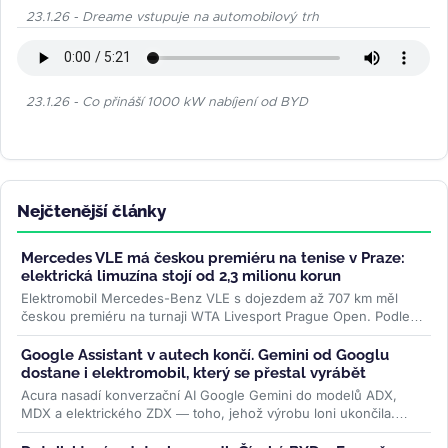
23.1.26 - Dreame vstupuje na automobilový trh
23.1.26 - Co přináší 1000 kW nabíjení od BYD
Nejčtenější články
Mercedes VLE má českou premiéru na tenise v Praze:
elektrická limuzína stojí od 2,3 milionu korun
Elektromobil Mercedes-Benz VLE s dojezdem až 707 km měl
českou premiéru na turnaji WTA Livesport Prague Open. Podle
konfigurátoru automobilky...
>>
Google Assistant v autech končí. Gemini od Googlu
dostane i elektromobil, který se přestal vyrábět
Acura nasadí konverzační AI Google Gemini do modelů ADX,
MDX a elektrického ZDX — toho, jehož výrobu loni ukončila.
Přidává se k vlně,...
>>