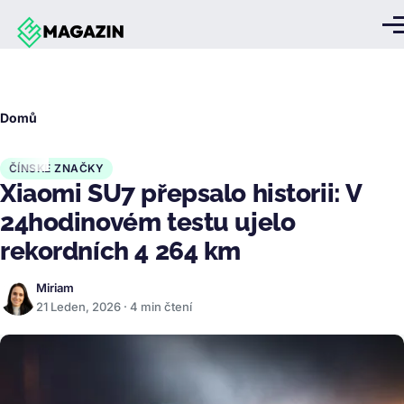
Přejít k hlavnímu obsahu
Me
Drobečková
Domů
navigace
ČÍNSKÉ ZNAČKY
Xiaomi SU7 přepsalo historii: V
24hodinovém testu ujelo
rekordních 4 264 km
Miriam
21 Leden, 2026 · 4 min čtení