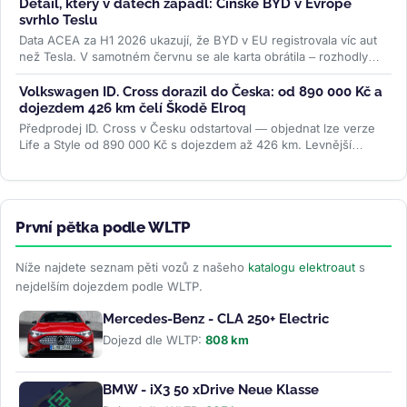
Detail, který v datech zapadl: Čínské BYD v Evropě
svrhlo Teslu
Data ACEA za H1 2026 ukazují, že BYD v EU registrovala víc aut
než Tesla. V samotném červnu se ale karta obrátila – rozhodly
ceny paliv i...
>>
Volkswagen ID. Cross dorazil do Česka: od 890 000 Kč a
dojezdem 426 km čelí Škodě Elroq
Předprodej ID. Cross v Česku odstartoval — objednat lze verze
Life a Style od 890 000 Kč s dojezdem až 426 km. Levnější
Trend za 691 000 Kč...
>>
První pětka podle WLTP
Níže najdete seznam pěti vozů z našeho
katalogu elektroaut
s
nejdelším dojezdem podle WLTP.
Mercedes-Benz - CLA 250+ Electric
Dojezd dle WLTP:
808 km
BMW - iX3 50 xDrive Neue Klasse