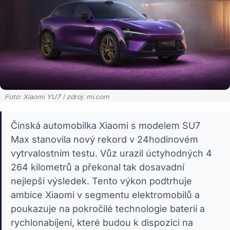
Foto: Xiaomi YU7 | zdroj: mi.com
Čínská automobilka Xiaomi s modelem SU7
Max stanovila nový rekord v 24hodinovém
vytrvalostním testu. Vůz urazil úctyhodných 4
264 kilometrů a překonal tak dosavadní
nejlepší výsledek. Tento výkon podtrhuje
ambice Xiaomi v segmentu elektromobilů a
poukazuje na pokročilé technologie baterií a
rychlonabíjení, které budou k dispozici na