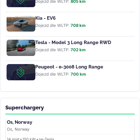
Dojezd dle WLTP:
805 km
Kia - EV6
Dojezd dle WLTP:
708 km
Tesla - Model 3 Long Range RWD
Dojezd dle WLTP:
702 km
Peugeot - e-3008 Long Range
Dojezd dle WLTP:
700 km
Superchargery
Os, Norway
Os, Norway
14 míst • 150 kW • ne-Tesla