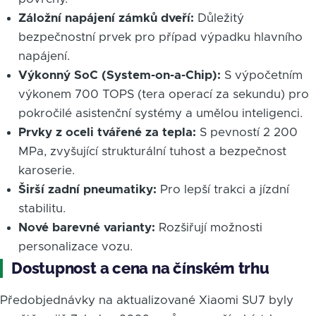
Záložní napájení zámků dveří:
Důležitý
bezpečnostní prvek pro případ výpadku hlavního
napájení.
Výkonný SoC (System-on-a-Chip):
S výpočetním
výkonem 700 TOPS (tera operací za sekundu) pro
pokročilé asistenční systémy a umělou inteligenci.
Prvky z oceli tvářené za tepla:
S pevností 2 200
MPa, zvyšující strukturální tuhost a bezpečnost
karoserie.
Širší zadní pneumatiky:
Pro lepší trakci a jízdní
stabilitu.
Nové barevné varianty:
Rozšiřují možnosti
personalizace vozu.
Dostupnost a cena na čínském trhu
Předobjednávky na aktualizované Xiaomi SU7 byly