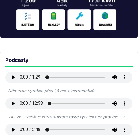
Podcasty
Německo vyrobilo přes 1,6 mil. elektromobilů
24.1.26 - Nabíjecí infrastruktura roste rychleji než prodeje EV