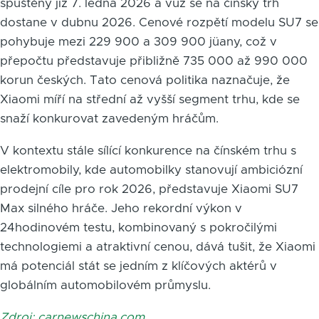
spuštěny již 7. ledna 2026 a vůz se na čínský trh
dostane v dubnu 2026. Cenové rozpětí modelu SU7 se
pohybuje mezi 229 900 a 309 900 jüany, což v
přepočtu představuje přibližně 735 000 až 990 000
korun českých. Tato cenová politika naznačuje, že
Xiaomi míří na střední až vyšší segment trhu, kde se
snaží konkurovat zavedeným hráčům.
V kontextu stále sílící konkurence na čínském trhu s
elektromobily, kde automobilky stanovují ambiciózní
prodejní cíle pro rok 2026, představuje Xiaomi SU7
Max silného hráče. Jeho rekordní výkon v
24hodinovém testu, kombinovaný s pokročilými
technologiemi a atraktivní cenou, dává tušit, že Xiaomi
má potenciál stát se jedním z klíčových aktérů v
globálním automobilovém průmyslu.
Zdroj: carnewschina.com