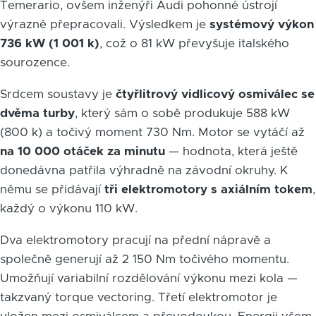
Temerario, ovšem inženýři Audi pohonné ústrojí
výrazně přepracovali. Výsledkem je
systémový výkon
736 kW (1 001 k)
, což o 81 kW převyšuje italského
sourozence.
Srdcem soustavy je
čtyřlitrový vidlicový osmiválec se
dvěma turby
, který sám o sobě produkuje 588 kW
(800 k) a točivý moment 730 Nm. Motor se vytáčí až
na 10 000 otáček za minutu
— hodnota, která ještě
donedávna patřila výhradně na závodní okruhy. K
němu se přidávají
tři elektromotory s axiálním tokem
,
každý o výkonu 110 kW.
Dva elektromotory pracují na přední nápravě a
společně generují až 2 150 Nm točivého momentu.
Umožňují variabilní rozdělování výkonu mezi kola —
takzvaný torque vectoring. Třetí elektromotor je