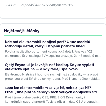
23.1.26 - Co přináší 1000 kW nabíjení od BYD
Nejčtenější články
Kde má elektromobil nabíjecí port? U 102 modelů
rozhoduje detail, který u stojanu poznáte hned
Poloha nabíjecího portu není kosmetický detail. Analýza 102
elektromobilů v katalogu EVMagazinu ukazuje, že 43 modelů má
konektor vpravo...
>>
Ojetý Enyaq už je levnější než Kodiaq. Kdy se vyplatí
elektrická ojetina — a kdy raději spalovák?
Elektromobily ztrácejí hodnotu rychleji než spalováky — a právě
proto jsou ojetá EV dnes tak výhodná. Prošli jsme reálné nabídky
na...
>>
1000 km elektromobilem za 752 Kč, nebo 4 572 Kč?
Prošli jsme platné ceníky všech velkých dobíjecích sítí
Prošli jsme platné ceníky ČEZ, PRE, E.ON Drive, Ionity i
konkrétních superchargerů Tesly a oficiální data ČSÚ o cenách
paliv. Rozdíl je...
>>