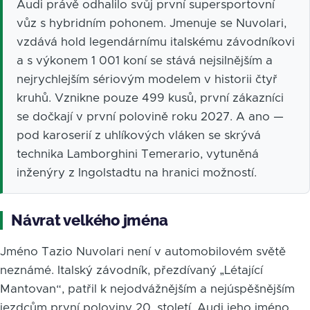
Audi právě odhalilo svůj první supersportovní
vůz s hybridním pohonem. Jmenuje se Nuvolari,
vzdává hold legendárnímu italskému závodníkovi
a s výkonem 1 001 koní se stává nejsilnějším a
nejrychlejším sériovým modelem v historii čtyř
kruhů. Vznikne pouze 499 kusů, první zákazníci
se dočkají v první polovině roku 2027. A ano —
pod karoserií z uhlíkových vláken se skrývá
technika Lamborghini Temerario, vytuněná
inženýry z Ingolstadtu na hranici možností.
Návrat velkého jména
Jméno Tazio Nuvolari není v automobilovém světě
neznámé. Italský závodník, přezdívaný „Létající
Mantovan“, patřil k nejodvážnějším a nejúspěšnějším
jezdcům první poloviny 20. století. Audi jeho jméno