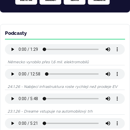
Podcasty
Německo vyrobilo přes 1,6 mil. elektromobilů
24.1.26 - Nabíjecí infrastruktura roste rychleji než prodeje EV
23.1.26 - Dreame vstupuje na automobilový trh