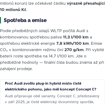
milionů korun) lze očekávat částku
výrazně přesahující
10 milionů Kč
.
Spotřeba a emise
Podle předběžných údajů WLTP počítá Audi s
kombinovanou spotřebou paliva
11,3 l/100 km
a
spotřebou elektrické energie
7,8 kWh/100 km
. Emise
CO₂ v kombinovaném režimu činí
270 g/km
. Při vybité
baterii roste spotřeba na 14,7 l/100 km. Jde o
předběžné hodnoty — finální čísla budou známa až při
zahájení prodeje.
Proč Audi zvolilo plug-in hybrid místo čistě
elektrického pohonu, jako měl koncept Concept C?
Audi připravuje obě varianty. Concept C, představený
v září 2025, je čistě elektrický dvoumístný sporťák,