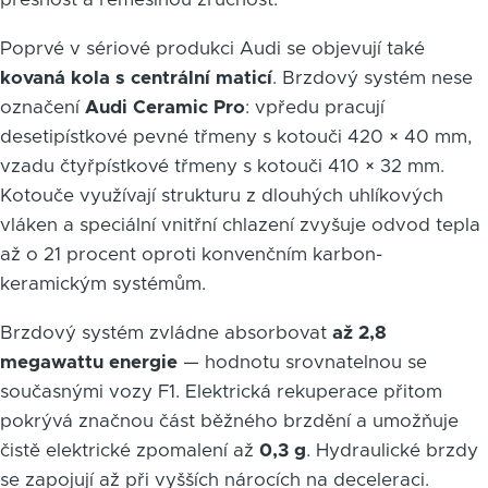
Poprvé v sériové produkci Audi se objevují také
kovaná kola s centrální maticí
. Brzdový systém nese
označení
Audi Ceramic Pro
: vpředu pracují
desetipístkové pevné třmeny s kotouči 420 × 40 mm,
vzadu čtyřpístkové třmeny s kotouči 410 × 32 mm.
Kotouče využívají strukturu z dlouhých uhlíkových
vláken a speciální vnitřní chlazení zvyšuje odvod tepla
až o 21 procent oproti konvenčním karbon-
keramickým systémům.
Brzdový systém zvládne absorbovat
až 2,8
megawattu energie
— hodnotu srovnatelnou se
současnými vozy F1. Elektrická rekuperace přitom
pokrývá značnou část běžného brzdění a umožňuje
čistě elektrické zpomalení až
0,3 g
. Hydraulické brzdy
se zapojují až při vyšších nárocích na deceleraci.