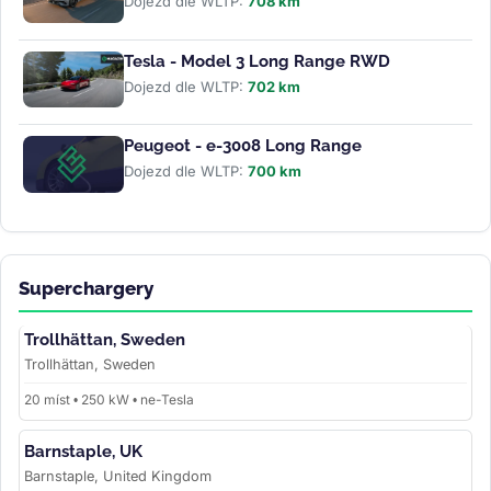
Dojezd dle WLTP:
708 km
Tesla - Model 3 Long Range RWD
Dojezd dle WLTP:
702 km
Peugeot - e-3008 Long Range
Dojezd dle WLTP:
700 km
Superchargery
Trollhättan, Sweden
Trollhättan, Sweden
20 míst • 250 kW • ne-Tesla
Barnstaple, UK
Barnstaple, United Kingdom