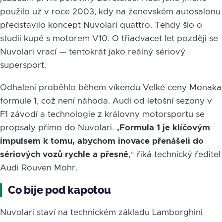
použilo už v roce 2003, kdy na ženevském autosalonu
představilo koncept Nuvolari quattro. Tehdy šlo o
studii kupé s motorem V10. O třiadvacet let později se
Nuvolari vrací — tentokrát jako reálný sériový
supersport.
Odhalení proběhlo během víkendu Velké ceny Monaka
formule 1, což není náhoda. Audi od letošní sezony v
F1 závodí a technologie z královny motorsportu se
propsaly přímo do Nuvolari. „
Formula 1 je klíčovým
impulsem k tomu, abychom inovace přenášeli do
sériových vozů rychle a přesně
,“ říká technický ředitel
Audi Rouven Mohr.
Co bije pod kapotou
Nuvolari staví na technickém základu Lamborghini