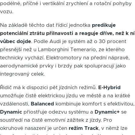
podélné, příčné i vertikální zrychlení a rotační pohyby
vozu.
Na základě těchto dat řídicí jednotka
predikuje
potenciální ztrátu přilnavosti a reaguje dříve, než k ní
vůbec dojde
. Podle Audi je systém až o 30 procent
přesnější než u Lamborghini Temerario, ze kterého
technicky vychází. Elektromotory na přední nápravě,
aerodynamické prvky i brzdy pak spolupracují jako
integrovaný celek.
Řidič má k dispozici pět jízdních režimů.
E-Hybrid
umožňuje čistě elektrickou jízdu ve městě a na krátké
vzdálenosti,
Balanced
kombinuje komfort s efektivitou,
Dynamic
přiostřuje odezvu systému a
Dynamic+
se
soustředí na čistě emotivní zážitek z jízdy. Pro
okruhové nasazení je určen
režim Track
, v němž lze