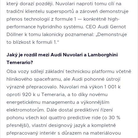
který dorazí později. Nuvolari naproti tomu cílí na
tradiční klientelu supersportů a zároveň demonstruje
přenos technologií z formule 1 — konkrétně high-
performance hybridního systému. CEO Audi Gernot
Döllner k tomu lakonicky poznamenal: „Demonstruje
to blízkost k formuli 1.“
Jaký je rozdíl mezi Audi Nuvolari a Lamborghini
Temerario?
Oba vozy sdílejí základní technickou platformu včetně
hliníkového spaceframu, ale Audi pohonné ústrojí
výrazně přepracovalo. Nuvolari má výkon 1 001 k
oproti 920 k u Temeraria, a to díky novému
energetickému managementu a výkonnějším
elektromotorům. Dále dostal prediktivní řízení
pohonu všech kol quattro predictive ride (o 30 %
přesnější), vlastní designový jazyk a kompletně
přepracovaný interiér s důrazem na materiálovou