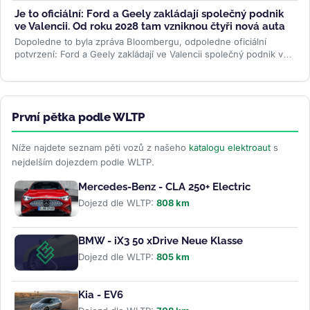
Je to oficiální: Ford a Geely zakládají společný podnik
ve Valencii. Od roku 2028 tam vzniknou čtyři nová auta
Dopoledne to byla zpráva Bloombergu, odpoledne oficiální
potvrzení: Ford a Geely zakládají ve Valencii společný podnik v
poměru 66 ku 34. Od...
>>
První pětka podle WLTP
Níže najdete seznam pěti vozů z našeho
katalogu elektroaut
s
nejdelším dojezdem podle WLTP.
Mercedes-Benz - CLA 250+ Electric
Dojezd dle WLTP:
808 km
BMW - iX3 50 xDrive Neue Klasse
Dojezd dle WLTP:
805 km
Kia - EV6