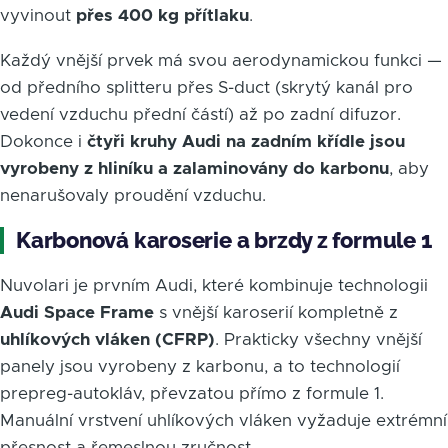
vyvinout
přes 400 kg přítlaku
.
Každý vnější prvek má svou aerodynamickou funkci —
od předního splitteru přes S-duct (skrytý kanál pro
vedení vzduchu přední částí) až po zadní difuzor.
Dokonce i
čtyři kruhy Audi na zadním křídle jsou
vyrobeny z hliníku a zalaminovány do karbonu
, aby
nenarušovaly proudění vzduchu.
Karbonová karoserie a brzdy z formule 1
Nuvolari je prvním Audi, které kombinuje technologii
Audi Space Frame
s vnější karoserií kompletně z
uhlíkových vláken (CFRP)
. Prakticky všechny vnější
panely jsou vyrobeny z karbonu, a to technologií
prepreg-autokláv, převzatou přímo z formule 1.
Manuální vrstvení uhlíkových vláken vyžaduje extrémní
přesnost a řemeslnou zručnost.