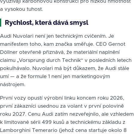
využívají karbonovou konstrukci pro nízkou hmotnost
a vysokou tuhost.
Rychlost, která dává smysl
Audi Nuvolari není jen technickým cvičením. Je
manifestem toho, kam značka směřuje. CEO Gernot
Döllner otevřeně přiznává, že materiální naplnění
claimu „Vorsprung durch Technik“ v posledních letech
pokulhávalo. Nuvolari má být důkazem, že Audi stále
umí — a že formule 1 není jen marketingovým
nástrojem.
První vozy opustí výrobní linku koncem roku 2026,
první zákazníci usednou za volant v první polovině
roku 2027. Cenu Audi zatím nezveřejnilo, ale vzhledem
k limitované sérii 499 kusů a technickému základu z
Lamborghini Temerario (jehož cena startuje okolo 8