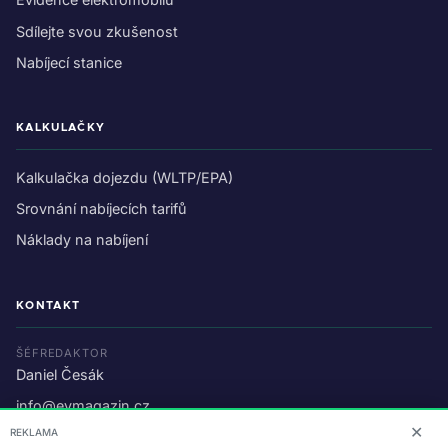
Sdílejte svou zkušenost
Nabíjecí stanice
KALKULAČKY
Kalkulačka dojezdu (WLTP/EPA)
Srovnání nabíjecích tarifů
Náklady na nabíjení
KONTAKT
ŠÉFREDAKTOR
Daniel Česák
info@evmagazin.cz
✕
REKLAMA
O nás