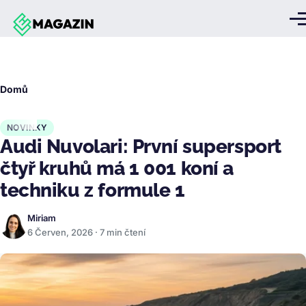
Přejít k hlavnímu obsahu
Me
Drobečková
Domů
navigace
NOVINKY
Audi Nuvolari: První supersport
čtyř kruhů má 1 001 koní a
techniku z formule 1
Miriam
6 Červen, 2026 · 7 min čtení