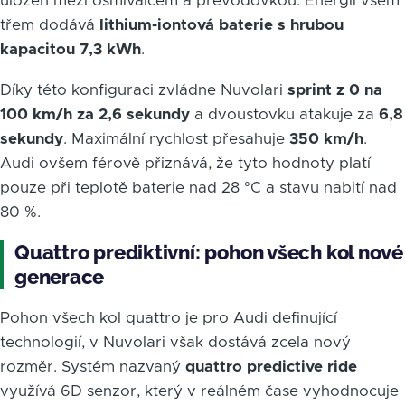
uložen mezi osmiválcem a převodovkou. Energii všem
třem dodává
lithium-iontová baterie s hrubou
kapacitou 7,3 kWh
.
Díky této konfiguraci zvládne Nuvolari
sprint z 0 na
100 km/h za 2,6 sekundy
a dvoustovku atakuje za
6,8
sekundy
. Maximální rychlost přesahuje
350 km/h
.
Audi ovšem férově přiznává, že tyto hodnoty platí
pouze při teplotě baterie nad 28 °C a stavu nabití nad
80 %.
Quattro prediktivní: pohon všech kol nové
generace
Pohon všech kol quattro je pro Audi definující
technologií, v Nuvolari však dostává zcela nový
rozměr. Systém nazvaný
quattro predictive ride
využívá 6D senzor, který v reálném čase vyhodnocuje