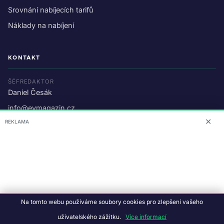
Srovnání nabíjecích tarifů
Náklady na nabíjení
KONTAKT
ŠÉFREDAKTOR
Daniel Česák
info@evmagazin.cz
✕
REKLAMA
O nás
Reklama
© 2026 EV Magazin.
Podmínky a ochrana dat
.
Na tomto webu používáme soubory cookies pro zlepšení vašeho
Data:
CC BY-NC-SA 4.0
·
© OpenStreetMap
uživatelského zážitku.
Více informací
Tvorba webu:
Studiografix