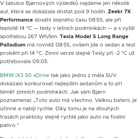
V tabulce Bjørnových výsledků najdeme jen několik
aut, která se dokázala dostat pod 9 hodin.
Zeekr 7X
Performance
dosáhl stejného času 08:55, ale při
teplotě 14 °C — tedy v letních podmínkách — a s vyšší
spotřebou 267 Wh/km.
Tesla Model S Long Range
Palladium
má rovněž 08:55, ovšem jde o sedan a test
proběhl při 14 °C. Zimní verze stejné Tesly při -2 °C už
potřebovala 09:05.
BMW iX3 50 xDrive
tak jako jedno z mála SUV
dokázalo konkurovat nejlepším sedanům a to při
téměř zimních podmínkách. Jak sám Bjørn
poznamenal: „Toto auto má všechno. Velkou baterii, je
účinné a nabíjí rychle. Díky tomu je na dlouhých
trasách prakticky stejně rychlé jako auto na fosilní
palivo.“