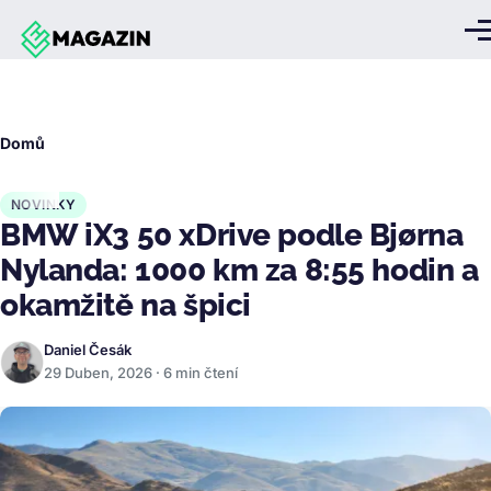
Přejít k hlavnímu obsahu
Me
Drobečková
Domů
navigace
NOVINKY
BMW iX3 50 xDrive podle Bjørna
Nylanda: 1000 km za 8:55 hodin a
okamžitě na špici
Daniel Česák
29 Duben, 2026 · 6 min čtení