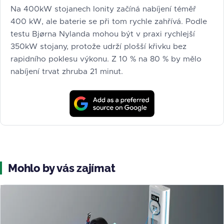
Na 400kW stojanech Ionity začíná nabíjení téměř
400 kW, ale baterie se při tom rychle zahřívá. Podle
testu Bjørna Nylanda mohou být v praxi rychlejší
350kW stojany, protože udrží plošší křivku bez
rapidního poklesu výkonu. Z 10 % na 80 % by mělo
nabíjení trvat zhruba 21 minut.
Mohlo by vás zajímat