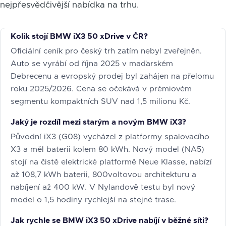
nejpřesvědčivější nabídka na trhu.
Kolik stojí BMW iX3 50 xDrive v ČR?
Oficiální ceník pro český trh zatím nebyl zveřejněn.
Auto se vyrábí od října 2025 v maďarském
Debrecenu a evropský prodej byl zahájen na přelomu
roku 2025/2026. Cena se očekává v prémiovém
segmentu kompaktních SUV nad 1,5 milionu Kč.
Jaký je rozdíl mezi starým a novým BMW iX3?
Původní iX3 (G08) vycházel z platformy spalovacího
X3 a měl baterii kolem 80 kWh. Nový model (NA5)
stojí na čistě elektrické platformě Neue Klasse, nabízí
až 108,7 kWh baterii, 800voltovou architekturu a
nabíjení až 400 kW. V Nylandově testu byl nový
model o 1,5 hodiny rychlejší na stejné trase.
Jak rychle se BMW iX3 50 xDrive nabíjí v běžné síti?