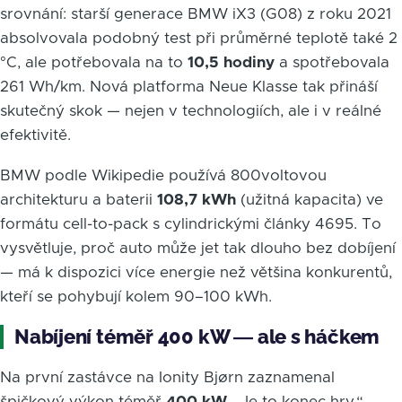
srovnání: starší generace BMW iX3 (G08) z roku 2021
absolvovala podobný test při průměrné teplotě také 2
°C, ale potřebovala na to
10,5 hodiny
a spotřebovala
261 Wh/km. Nová platforma Neue Klasse tak přináší
skutečný skok — nejen v technologiích, ale i v reálné
efektivitě.
BMW podle Wikipedie používá 800voltovou
architekturu a baterii
108,7 kWh
(užitná kapacita) ve
formátu cell-to-pack s cylindrickými články 4695. To
vysvětluje, proč auto může jet tak dlouho bez dobíjení
— má k dispozici více energie než většina konkurentů,
kteří se pohybují kolem 90–100 kWh.
Nabíjení téměř 400 kW — ale s háčkem
Na první zastávce na Ionity Bjørn zaznamenal
špičkový výkon téměř
400 kW
. „Je to konec hry,“