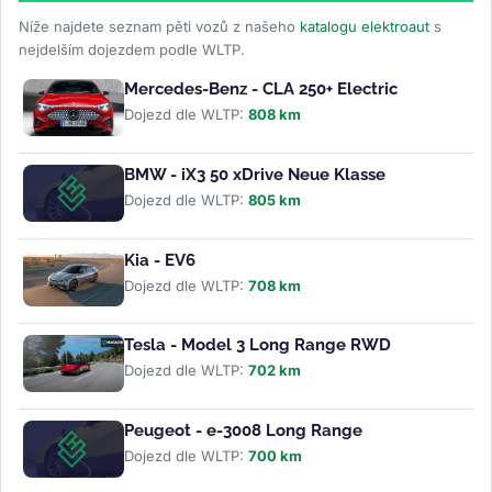
Níže najdete seznam pěti vozů z našeho
katalogu elektroaut
s
nejdelším dojezdem podle WLTP.
Mercedes-Benz - CLA 250+ Electric
Dojezd dle WLTP:
808 km
BMW - iX3 50 xDrive Neue Klasse
Dojezd dle WLTP:
805 km
Kia - EV6
Dojezd dle WLTP:
708 km
Tesla - Model 3 Long Range RWD
Dojezd dle WLTP:
702 km
Peugeot - e-3008 Long Range
Dojezd dle WLTP:
700 km