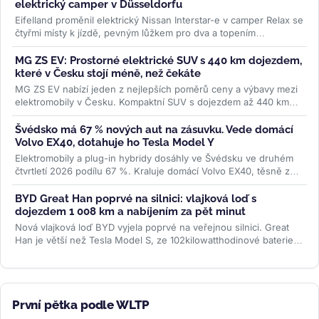
elektrický camper v Düsseldorfu
Eifelland proměnil elektrický Nissan Interstar-e v camper Relax se
čtyřmi místy k jízdě, pevným lůžkem pro dva a topením
napájeným z...
>>
MG ZS EV: Prostorné elektrické SUV s 440 km dojezdem,
které v Česku stojí méně, než čekáte
MG ZS EV nabízí jeden z nejlepších poměrů ceny a výbavy mezi
elektromobily v Česku. Kompaktní SUV s dojezdem až 440 km
WLTP a 7letou...
>>
Švédsko má 67 % nových aut na zásuvku. Vede domácí
Volvo EX40, dotahuje ho Tesla Model Y
Elektromobily a plug-in hybridy dosáhly ve Švédsku ve druhém
čtvrtletí 2026 podílu 67 %. Kraluje domácí Volvo EX40, těsně za
ním Tesla...
>>
BYD Great Han poprvé na silnici: vlajková loď s
dojezdem 1 008 km a nabíjením za pět minut
Nová vlajková loď BYD vyjela poprvé na veřejnou silnici. Great
Han je větší než Tesla Model S, ze 102kilowatthodinové baterie
slibuje až 1...
>>
První pětka podle WLTP