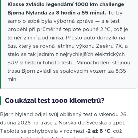
Klasse zvládlo legendární 1000 km challenge
Bjørna Nylanda za 8 hodin a 55 minut.
To by
samo o sobě byla výborná zpráva — ale test
proběhl při průměrné teplotě pouhé 2 °C, což je
téměř zimní podmínka. Přesto auto dorazilo na
čas, který se rovná letnímu výkonu Zeekru 7X, a
stalo se tak jedním z nejrychlejších elektrických
SUV v historii tohoto testu. Mimochodem stejnou
trasu Bjørn zvládl se spalovacím vozem za 8:35
min.
Co ukázal test 1000 kilometrů?
Bjørn Nyland odjel svůj oblíbený test o víkendu 26.
dubna 2026 na trase z Norska do Švédska a zpět.
Teplota se pohybovala v rozmezí
-2 až 6 °C
, což