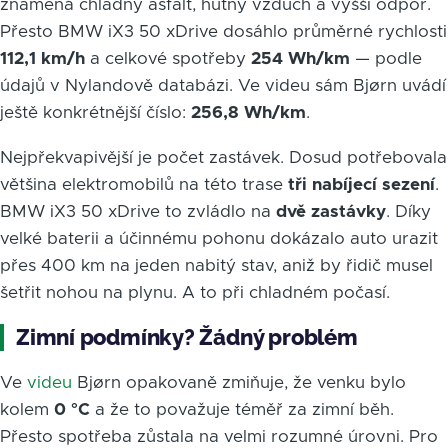
znamená chladný asfalt, hutný vzduch a vyšší odpor.
Přesto BMW iX3 50 xDrive dosáhlo průměrné rychlosti
112,1 km/h
a celkové spotřeby
254 Wh/km
— podle
údajů v Nylandově databázi. Ve videu sám Bjørn uvádí
ještě konkrétnější číslo:
256,8 Wh/km
.
Nejpřekvapivější je počet zastávek. Dosud potřebovala
většina elektromobilů na této trase
tři nabíjecí sezení
.
BMW iX3 50 xDrive to zvládlo na
dvě zastávky
. Díky
velké baterii a účinnému pohonu dokázalo auto urazit
přes 400 km na jeden nabitý stav, aniž by řidič musel
šetřit nohou na plynu. A to při chladném počasí.
Zimní podmínky? Žádný problém
Ve
videu
Bjørn opakovaně zmiňuje, že venku bylo
kolem
0 °C
a že to považuje téměř za zimní běh.
Přesto spotřeba zůstala na velmi rozumné úrovni. Pro