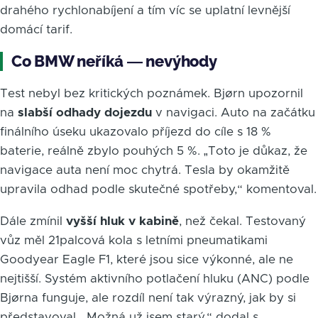
drahého rychlonabíjení a tím víc se uplatní levnější
domácí tarif.
Co BMW neříká — nevýhody
Test nebyl bez kritických poznámek. Bjørn upozornil
na
slabší odhady dojezdu
v navigaci. Auto na začátku
finálního úseku ukazovalo příjezd do cíle s 18 %
baterie, reálně zbylo pouhých 5 %. „Toto je důkaz, že
navigace auta není moc chytrá. Tesla by okamžitě
upravila odhad podle skutečné spotřeby,“ komentoval.
Dále zmínil
vyšší hluk v kabině
, než čekal. Testovaný
vůz měl 21palcová kola s letními pneumatikami
Goodyear Eagle F1, které jsou sice výkonné, ale ne
nejtišší. Systém aktivního potlačení hluku (ANC) podle
Bjørna funguje, ale rozdíl není tak výrazný, jak by si
představoval. „Možná už jsem starý,“ dodal s