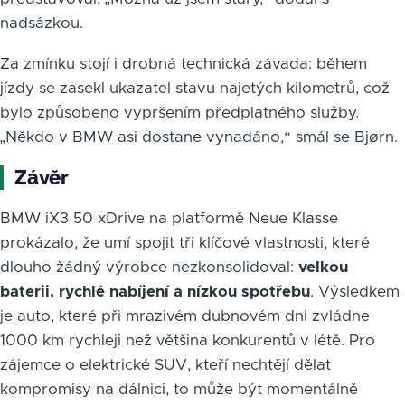
nadsázkou.
Za zmínku stojí i drobná technická závada: během
jízdy se zasekl ukazatel stavu najetých kilometrů, což
bylo způsobeno vypršením předplatného služby.
„Někdo v BMW asi dostane vynadáno,“ smál se Bjørn.
Závěr
BMW iX3 50 xDrive na platformě Neue Klasse
prokázalo, že umí spojit tři klíčové vlastnosti, které
dlouho žádný výrobce nezkonsolidoval:
velkou
baterii, rychlé nabíjení a nízkou spotřebu
. Výsledkem
je auto, které při mrazivém dubnovém dni zvládne
1000 km rychleji než většina konkurentů v létě. Pro
zájemce o elektrické SUV, kteří nechtějí dělat
kompromisy na dálnici, to může být momentálně