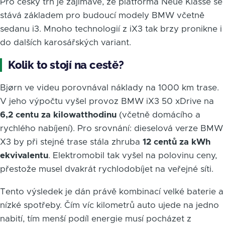
Pro český trh je zajímavé, že platforma Neue Klasse se
stává základem pro budoucí modely BMW včetně
sedanu i3. Mnoho technologií z iX3 tak brzy pronikne i
do dalších karosářských variant.
Kolik to stojí na cestě?
Bjørn ve videu porovnával náklady na 1000 km trase.
V jeho výpočtu vyšel provoz BMW iX3 50 xDrive na
6,2 centu za kilowatthodinu
(včetně domácího a
rychlého nabíjení). Pro srovnání: dieselová verze BMW
X3 by při stejné trase stála zhruba
12 centů za kWh
ekvivalentu
. Elektromobil tak vyšel na polovinu ceny,
přestože musel dvakrát rychlodobíjet na veřejné síti.
Tento výsledek je dán právě kombinací velké baterie a
nízké spotřeby. Čím víc kilometrů auto ujede na jedno
nabití, tím menší podíl energie musí pocházet z