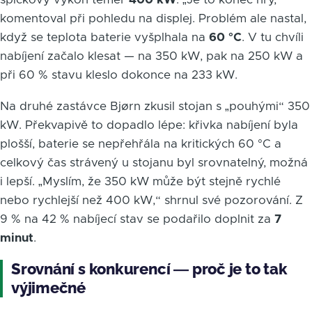
komentoval při pohledu na displej. Problém ale nastal,
když se teplota baterie vyšplhala na
60 °C
. V tu chvíli
nabíjení začalo klesat — na 350 kW, pak na 250 kW a
při 60 % stavu kleslo dokonce na 233 kW.
Na druhé zastávce Bjørn zkusil stojan s „pouhými“ 350
kW. Překvapivě to dopadlo lépe: křivka nabíjení byla
plošší, baterie se nepřehřála na kritických 60 °C a
celkový čas strávený u stojanu byl srovnatelný, možná
i lepší. „Myslím, že 350 kW může být stejně rychlé
nebo rychlejší než 400 kW,“ shrnul své pozorování. Z
9 % na 42 % nabíjecí stav se podařilo doplnit za
7
minut
.
Srovnání s konkurencí — proč je to tak
výjimečné