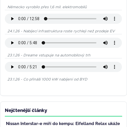
Německo vyrobilo přes 1,6 mil. elektromobilů
24.1.26 - Nabíjecí infrastruktura roste rychleji než prodeje EV
23.1.26 - Dreame vstupuje na automobilový trh
23.1.26 - Co přináší 1000 kW nabíjení od BYD
Nejčtenější články
Nissan Interstar-e míří do kempu: Eifelland Relax ukáže