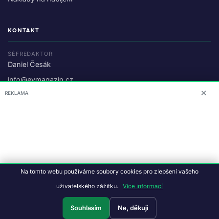
KONTAKT
ŠÉFREDAKTOR
Daniel Česák
info@evmagazin.cz
✕
REKLAMA
O nás
Reklama
© 2026 EV Magazin.
Podmínky a ochrana dat
.
Na tomto webu používáme soubory cookies pro zlepšení vašeho
Data:
CC BY-NC-SA 4.0
·
© OpenStreetMap
uživatelského zážitku.
Více informací
Tvorba webu:
Studiografix
Souhlasím
Ne, děkuji