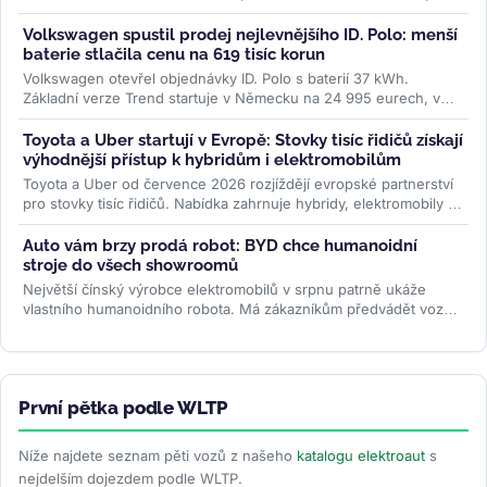
Enyaq a Elroq...
>>
Volkswagen spustil prodej nejlevnějšího ID. Polo: menší
baterie stlačila cenu na 619 tisíc korun
Volkswagen otevřel objednávky ID. Polo s baterií 37 kWh.
Základní verze Trend startuje v Německu na 24 995 eurech, v
Česku na 619 000 Kč....
>>
Toyota a Uber startují v Evropě: Stovky tisíc řidičů získají
výhodnější přístup k hybridům i elektromobilům
Toyota a Uber od července 2026 rozjíždějí evropské partnerství
pro stovky tisíc řidičů. Nabídka zahrnuje hybridy, elektromobily i
ojetiny...
>>
Auto vám brzy prodá robot: BYD chce humanoidní
stroje do všech showroomů
Největší čínský výrobce elektromobilů v srpnu patrně ukáže
vlastního humanoidního robota. Má zákazníkům předvádět vozy,
oživovat...
>>
První pětka podle WLTP
Níže najdete seznam pěti vozů z našeho
katalogu elektroaut
s
nejdelším dojezdem podle WLTP.