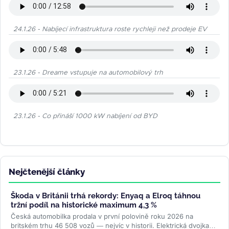
24.1.26 - Nabíjecí infrastruktura roste rychleji než prodeje EV
23.1.26 - Dreame vstupuje na automobilový trh
23.1.26 - Co přináší 1000 kW nabíjení od BYD
Nejčtenější články
Škoda v Británii trhá rekordy: Enyaq a Elroq táhnou
tržní podíl na historické maximum 4,3 %
Česká automobilka prodala v první polovině roku 2026 na
britském trhu 46 508 vozů — nejvíc v historii. Elektrická dvojka