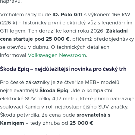
nápravu.
Vrcholem řady bude
ID. Polo GTI
s výkonem 166 kW
(226 k) – historicky první elektrický vůz s legendárním
GTI logem. Ten dorazí ke konci roku 2026.
Základní
cena startuje pod 25 000 €
, přičemž předobjednávky
se otevřou v dubnu. O technických detailech
informoval
Volkswagen Newsroom
.
Škoda Epiq – nejdůležitější novinka pro český trh
Pro české zákazníky je ze čtveřice MEB+ modelů
nejrelevantnější
Škoda Epiq
. Jde o kompaktní
elektrické SUV délky 4,17 metru, které přímo nahrazuje
spalovací Kamiq v roli nejdostupnějšího SUV značky.
Škoda potvrdila, že cena bude
srovnatelná s
Kamiqem
– tedy zhruba od
25 000 €
.