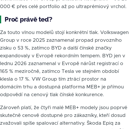
000 € přes celé portfolio až po ultraprémiový vrchol.
Proč právě teď?
Za touto vlnou modelů stojí konkrétní tlak. Volkswagen
Group v roce 2025 zaznamenal propad provozního
zisku o 53 %, zatímco BYD a další čínské značky
expandovaly v Evropě rekordním tempem. BYD jen v
lednu 2026 zaznamenal v Evropě nárůst registrací o
165 % meziročně, zatímco Tesla ve stejném období
klesla o 17 %. VW Group tím ztrácí prostor na
domácím trhu a dostupná platforma MEB+ je přímou
odpovědí na cenový tlak čínské konkurence.
Zároveň platí, že čtyři malé MEB+ modely jsou poprvé
skutečně cenově dostupné pro zákazníky, kteří dosud
zvažovali spíše spalovací alternativy. Škoda Epiq za