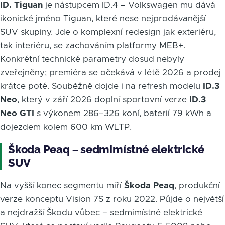
ID. Tiguan
je nástupcem ID.4 – Volkswagen mu dává
ikonické jméno Tiguan, které nese nejprodávanější
SUV skupiny. Jde o komplexní redesign jak exteriéru,
tak interiéru, se zachováním platformy MEB+.
Konkrétní technické parametry dosud nebyly
zveřejněny; premiéra se očekává v létě 2026 a prodej
krátce poté. Souběžně dojde i na refresh modelu
ID.3
Neo
, který v září 2026 doplní sportovní verze
ID.3
Neo GTI
s výkonem 286–326 koní, baterií 79 kWh a
dojezdem kolem 600 km WLTP.
Škoda Peaq – sedmimístné elektrické
SUV
Na vyšší konec segmentu míří
Škoda Peaq
, produkční
verze konceptu Vision 7S z roku 2022. Půjde o největší
a nejdražší Škodu vůbec – sedmimístné elektrické