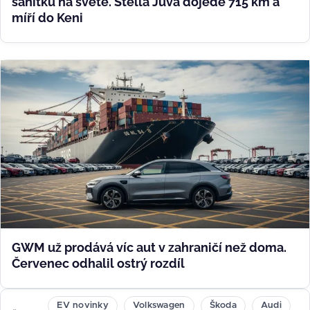
sanitku na světě. Stella Juva dojede 715 km a
míří do Keni
GWM už prodává víc aut v zahraničí než doma.
Červenec odhalil ostrý rozdíl
EV novinky
Volkswagen
Škoda
Audi