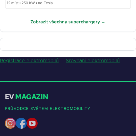
12 míst • 250 kW • ne-Tesla
Zobrazit všechny superchargery →
Registrace elektromobilů
·
Srovnání elektromobilů
EV
MAGAZIN
PRŮVODCE SVĚTEM ELEKTROMOBILITY