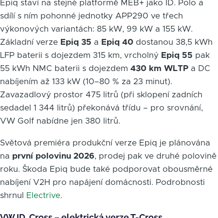
Epiq staví na stejné platformě MEB+ jako ID. Polo a
sdílí s ním pohonné jednotky APP290 ve třech
výkonových variantách: 85 kW, 99 kW a 155 kW.
Základní verze
Epiq 35
a
Epiq 40
dostanou 38,5 kWh
LFP baterii s dojezdem 315 km, vrcholný
Epiq 55
pak
55 kWh NMC baterii s dojezdem
430 km WLTP
a DC
nabíjením až 133 kW (10–80 % za 23 minut).
Zavazadlový prostor 475 litrů (při sklopení zadních
sedadel 1 344 litrů) překonává třídu – pro srovnání,
VW Golf nabídne jen 380 litrů.
Světová premiéra produkční verze Epiq je plánována
na
první polovinu 2026
, prodej pak ve druhé polovině
roku. Škoda Epiq bude také podporovat obousměrné
nabíjení V2H pro napájení domácnosti. Podrobnosti
shrnul
Electrive
.
VW ID. Cross – elektrická verze T-Cross