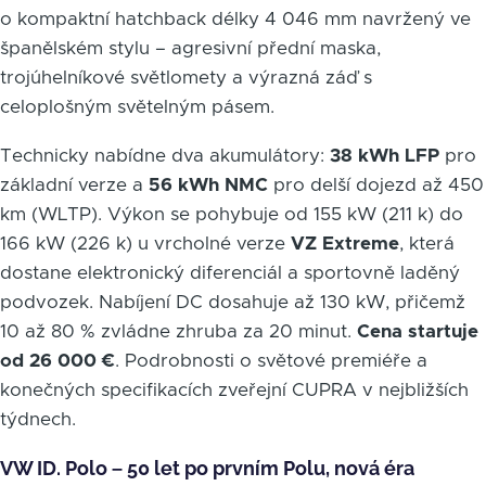
o kompaktní hatchback délky 4 046 mm navržený ve
španělském stylu – agresivní přední maska,
trojúhelníkové světlomety a výrazná záď s
celoplošným světelným pásem.
Technicky nabídne dva akumulátory:
38 kWh LFP
pro
základní verze a
56 kWh NMC
pro delší dojezd až 450
km (WLTP). Výkon se pohybuje od 155 kW (211 k) do
166 kW (226 k) u vrcholné verze
VZ Extreme
, která
dostane elektronický diferenciál a sportovně laděný
podvozek. Nabíjení DC dosahuje až 130 kW, přičemž
10 až 80 % zvládne zhruba za 20 minut.
Cena startuje
od 26 000 €
. Podrobnosti o světové premiéře a
konečných specifikacích zveřejní CUPRA v nejbližších
týdnech.
VW ID. Polo – 50 let po prvním Polu, nová éra