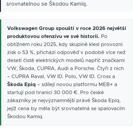
srovnatelnou se Škodou Kamiq.
Volkswagen Group spouští v roce 2026 největší
produktovou ofenzívu ve své historii.
Po
obtížném roku 2025, kdy skupině klesl provozní
zisk o 53 %, přichází odpověď v podobě více než
deseti čistě elektrických modelů napříč značkami
VW, Škoda, CUPRA, Audi a Porsche. Čtyři z nich
– CUPRA Raval, VW ID. Polo, VW ID. Cross a
Škoda Epiq
– sdílejí novou platformu MEB+ a
startují pod hranicí 30 000 €. Pro české
zákazníky je nejvýznamnější právě Škoda Epiq,
jejíž cena by měla být srovnatelná se spalovacím
Škodou Kamiq.