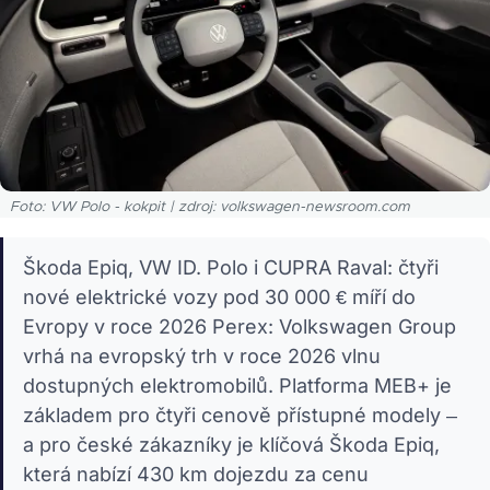
Foto: VW Polo - kokpit | zdroj: volkswagen-newsroom.com
Škoda Epiq, VW ID. Polo i CUPRA Raval: čtyři
nové elektrické vozy pod 30 000 € míří do
Evropy v roce 2026 Perex: Volkswagen Group
vrhá na evropský trh v roce 2026 vlnu
dostupných elektromobilů. Platforma MEB+ je
základem pro čtyři cenově přístupné modely –
a pro české zákazníky je klíčová Škoda Epiq,
která nabízí 430 km dojezdu za cenu