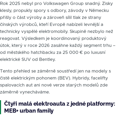
Rok 2025 nebyl pro Volkswagen Group snadný. Zisky
klesly, propukly spory s odbory, závody v Německu
přišly o část výroby a zároveň sílil tlak ze strany
čínských výrobců, kteří Evropě nabízeli levnější a
technicky vyspělé elektromobily. Skupině nezbylo než
reagovat. Výsledkem je koordinovaný produktový
útok, který v roce 2026 zasáhne každý segment trhu –
od městského hatchbacku za 25 000 € po luxusní
elektrické SUV od Bentley.
Tento přehled se záměrně soustředí jen na modely s
čistě elektrickým pohonem (BEV). Hybridy, facelifty
spalovacích aut ani nové verze starých modelů zde
záměrně vynecháváme.
Čtyři malá elektroauta z jedné platformy:
MEB+ urban family