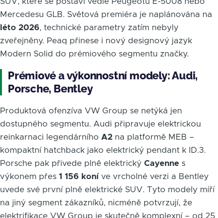
SUV, které se postaví vedle Peugeotu E-5008 nebo
Mercedesu GLB. Světová premiéra je naplánována na
léto 2026
, technické parametry zatím nebyly
zveřejněny. Peaq přinese i nový designový jazyk
Modern Solid do prémiového segmentu značky.
Prémiové a výkonnostní modely: Audi,
Porsche, Bentley
Produktová ofenzíva VW Group se netýká jen
dostupného segmentu. Audi připravuje elektrickou
reinkarnaci legendárního
A2
na platformě MEB –
kompaktní hatchback jako elektrický pendant k ID.3.
Porsche pak přivede plně elektrický
Cayenne
s
výkonem přes
1 156 koní
ve vrcholné verzi a Bentley
uvede své první plně elektrické SUV. Tyto modely míří
na jiný segment zákazníků, nicméně potvrzují, že
elektrifikace VW Group je skutečně komplexní – od 25