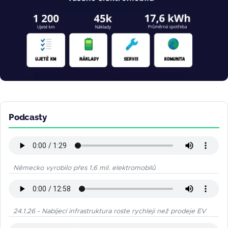
Podcasty
Německo vyrobilo přes 1,6 mil. elektromobilů
24.1.26 - Nabíjecí infrastruktura roste rychleji než prodeje EV