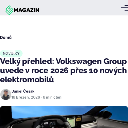
Přejít k hlavnímu obsahu
Me
Drobečková
Domů
navigace
NOVINKY
Velký přehled: Volkswagen Group
uvede v roce 2026 přes 10 nových
elektromobilů
Daniel Česák
16 Březen, 2026 · 6 min čtení