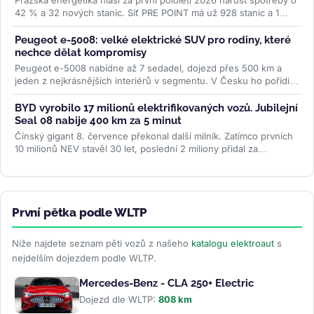
Pražská energetika hlásí za první pololetí 2026 nárůst spotřeby o
42 % a 32 nových stanic. Síť PRE POINT má už 928 stanic a 1
468...
>>
Peugeot e-5008: velké elektrické SUV pro rodiny, které
nechce dělat kompromisy
Peugeot e-5008 nabídne až 7 sedadel, dojezd přes 500 km a
jeden z nejkrásnějších interiérů v segmentu. V Česku ho pořídíte
od 1,2...
>>
BYD vyrobilo 17 milionů elektrifikovaných vozů. Jubilejní
Seal 08 nabije 400 km za 5 minut
Čínský gigant 8. července překonal další milník. Zatímco prvních
10 milionů NEV stavěl 30 let, poslední 2 miliony přidal za
necelých...
>>
První pětka podle WLTP
Níže najdete seznam pěti vozů z našeho
katalogu elektroaut
s
nejdelším dojezdem podle WLTP.
Mercedes-Benz - CLA 250+ Electric
Dojezd dle WLTP:
808 km