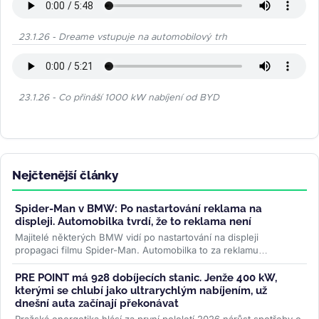
23.1.26 - Dreame vstupuje na automobilový trh
23.1.26 - Co přináší 1000 kW nabíjení od BYD
Nejčtenější články
Spider-Man v BMW: Po nastartování reklama na
displeji. Automobilka tvrdí, že to reklama není
Majitelé některých BMW vidí po nastartování na displeji
propagaci filmu Spider-Man. Automobilka to za reklamu
nepovažuje, řidiči ale mluví...
>>
PRE POINT má 928 dobíjecích stanic. Jenže 400 kW,
kterými se chlubí jako ultrarychlým nabíjením, už
dnešní auta začínají překonávat