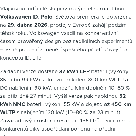
Vlajkovou lodí celé skupiny malých elektroaut bude
Volkswagen ID. Polo
. Světová premiéra je potvrzena
na
29. dubna 2026
, prodej v Evropě zahájí podzim
téhož roku. Volkswagen vsadil na konzervativní,
časem prověřený design bez radikálních experimentů
– jasné poučení z méně úspěšného přijetí dřívějšího
konceptu ID. Life.
Základní verze dostane
37 kWh LFP
baterii (výkony
85 nebo 99 kW) s dojezdem kolem 300 km WLTP a
DC nabíjením 90 kW, umožňujícím doplnění 10–80 %
za přibližně 27 minut. Vyšší verze pak nabídnou
52
kWh NMC
baterii, výkon 155 kW a dojezd až
450 km
WLTP
s nabíjením 130 kW (10–80 % za 23 minut).
Zavazadlový prostor přesahuje 435 litrů – více než u
konkurentů díky uspořádání pohonu na přední