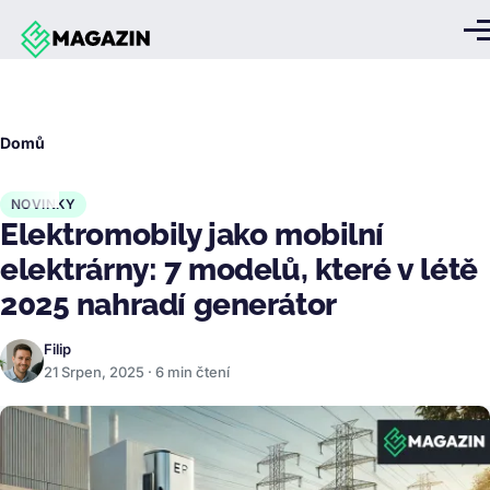
Přejít k hlavnímu obsahu
Me
Drobečková
Domů
navigace
NOVINKY
Elektromobily jako mobilní
elektrárny: 7 modelů, které v létě
2025 nahradí generátor
Filip
21 Srpen, 2025 · 6 min čtení