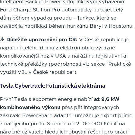
Intelligent Backup Power s doplňkovým vybavením
Ford Charge Station Pro automaticky napájet celý
dům během výpadku proudu – funkce, která se
osvědčila například během hurikánu Beryl v Houstonu.
⚠️ Důležité upozornění pro ČR:
V České republice je
napájení celého domu z elektromobilu výrazně
komplikovanější než v USA a naráží na legislativní a
technické překážky (podrobnosti viz sekce "Praktické
využití V2L v České republice").
Tesla Cybertruck: Futuristická elektrárna
První Tesla s exportem energie nabízí
až 9,6 kW
kombinovaného výkonu
přes pět integrovaných
zásuvek. PowerShare adaptér umožňuje export přímo
z nabíjecího portu. S cenou od 2 100 000 Kč cílí na
náročné uživatele hledající robustní řešení pro práci i