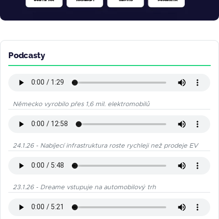
Podcasty
Německo vyrobilo přes 1,6 mil. elektromobilů
24.1.26 - Nabíjecí infrastruktura roste rychleji než prodeje EV
23.1.26 - Dreame vstupuje na automobilový trh