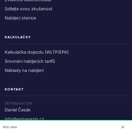
Sdílejte svou zkušenost
Nabíjecí stanice
KALKULAČKY
Kalkulačka dojezdu (WLTP/EPA)
Srovnání nabíjecích tarifů
Náklady na nabíjení
KONTAKT
ŠÉFREDAKTOR
Daniel Česák
info@evmagazin.cz
✕
REKLAMA
O nás