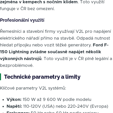
zejména v kempech s nočním klidem
. Toto využití
funguje v ČR bez omezení.
Profesionální využití
Řemeslníci a stavební firmy využívají V2L pro napájení
elektrického nářadí přímo na stavbě. Odpadá nutnost
hledat přípojku nebo vozit těžké generátory.
Ford F-
150 Lightning zvládne současně napájet několik
výkonných nástrojů
. Toto využití je v ČR plně legální a
bezproblémové.
Technické parametry a limity
Klíčové parametry V2L systémů:
Výkon:
150 W až 9 600 W podle modelu
Napětí:
110-120V (USA) nebo 220-240V (Evropa)