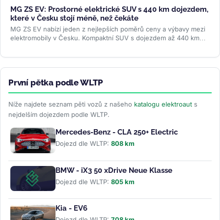
MG ZS EV: Prostorné elektrické SUV s 440 km dojezdem,
které v Česku stojí méně, než čekáte
MG ZS EV nabízí jeden z nejlepších poměrů ceny a výbavy mezi
elektromobily v Česku. Kompaktní SUV s dojezdem až 440 km
WLTP a 7letou...
>>
První pětka podle WLTP
Níže najdete seznam pěti vozů z našeho
katalogu elektroaut
s
nejdelším dojezdem podle WLTP.
Mercedes-Benz - CLA 250+ Electric
Dojezd dle WLTP:
808 km
BMW - iX3 50 xDrive Neue Klasse
Dojezd dle WLTP:
805 km
Kia - EV6
Dojezd dle WLTP:
708 km