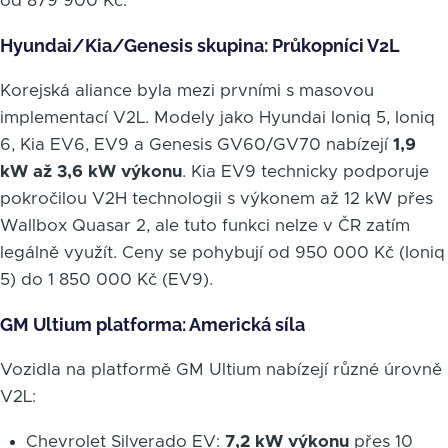
od 879 900 Kč.
Hyundai/Kia/Genesis skupina: Průkopníci V2L
Korejská aliance byla mezi prvními s masovou
implementací V2L. Modely jako Hyundai Ioniq 5, Ioniq
6, Kia EV6, EV9 a Genesis GV60/GV70 nabízejí
1,9
kW až 3,6 kW výkonu
. Kia EV9 technicky podporuje
pokročilou V2H technologii s výkonem až 12 kW přes
Wallbox Quasar 2, ale tuto funkci nelze v ČR zatím
legálně využít. Ceny se pohybují od 950 000 Kč (Ioniq
5) do 1 850 000 Kč (EV9).
GM Ultium platforma: Americká síla
Vozidla na platformě GM Ultium nabízejí různé úrovně
V2L:
Chevrolet Silverado EV:
7,2 kW výkonu
přes 10