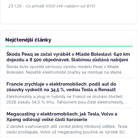
23.1.26 - Co přináší 1000 kW nabíjení od BYD
Nejčtenější články
Škoda Peaq se začal vyrábět v Mladé Boleslavi: 640 km
dojezdu a 8 500 objednávek. Slabinou zůstává nabíjení
Škoda Auto spustila sériovou výrobu modelu Peaq v Mladé
Boleslavi. Největší elektromobil značky se montuje na stejné
lince jako Enyaq a...
>>
Francie zrychluje v elektromobilech: podíl aut do
zásuvky vyskočil na 34,5 %, vedou Tesla a Renault
Elektromobily a plug-in hybridy ve Francii ve druhém čtvrtletí
2026 získaly 34,5 % trhu. Tahounem jsou čisté elektromobily,
jejichž registrace...
>>
Megacasting v elektromobilech: jak Tesla, Volvo a
Xpeng odlévají velké části karoserie
Z desítek svařovaných dílů vzniká jediný hliníkový odlitek. Tesla
cestu prošlapala, Volvo už megacasting používá ve výrobě SUV
EX60 a...
>>