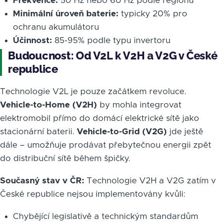
Frekvence:
50 Hz nebo 60 Hz podle regionu
Minimální úroveň baterie:
typicky 20% pro
ochranu akumulátoru
Účinnost:
85-95% podle typu invertoru
Budoucnost: Od V2L k V2H a V2G v České
republice
Technologie V2L je pouze začátkem revoluce.
Vehicle-to-Home (V2H)
by mohla integrovat
elektromobil přímo do domácí elektrické sítě jako
stacionární baterii.
Vehicle-to-Grid (V2G)
jde ještě
dále – umožňuje prodávat přebytečnou energii zpět
do distribuční sítě během špičky.
Současný stav v ČR:
Technologie V2H a V2G zatím v
České republice nejsou implementovány kvůli:
Chybějící legislativě a technickým standardům