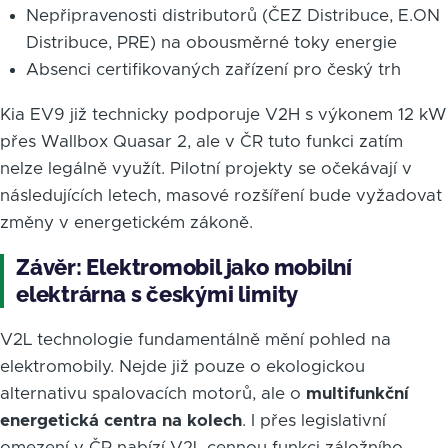
Nepřipravenosti distributorů (ČEZ Distribuce, E.ON
Distribuce, PRE) na obousměrné toky energie
Absenci certifikovaných zařízení pro český trh
Kia EV9 již technicky podporuje V2H s výkonem 12 kW
přes Wallbox Quasar 2, ale v ČR tuto funkci zatím
nelze legálně využít. Pilotní projekty se očekávají v
následujících letech, masové rozšíření bude vyžadovat
změny v energetickém zákoně.
Závěr: Elektromobil jako mobilní
elektrárna s českými limity
V2L technologie fundamentálně mění pohled na
elektromobily. Nejde již pouze o ekologickou
alternativu spalovacích motorů, ale o
multifunkční
energetická centra na kolech
. I přes legislativní
omezení v ČR nabízí V2L cennou funkci záložního