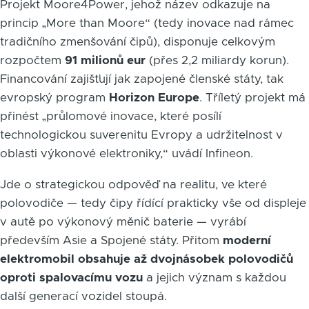
Projekt Moore4Power, jehož název odkazuje na
princip „More than Moore“ (tedy inovace nad rámec
tradičního zmenšování čipů), disponuje celkovým
rozpočtem
91 milionů eur
(přes 2,2 miliardy korun).
Financování zajišťují jak zapojené členské státy, tak
evropský program
Horizon Europe
. Tříletý projekt má
přinést „průlomové inovace, které posílí
technologickou suverenitu Evropy a udržitelnost v
oblasti výkonové elektroniky,“ uvádí Infineon.
Jde o strategickou odpověď na realitu, ve které
polovodiče — tedy čipy řídící prakticky vše od displeje
v autě po výkonový měnič baterie — vyrábí
především Asie a Spojené státy. Přitom
moderní
elektromobil obsahuje až dvojnásobek polovodičů
oproti spalovacímu vozu
a jejich význam s každou
další generací vozidel stoupá.