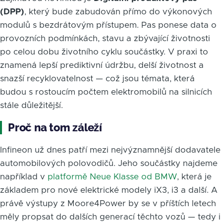
(DPP)
, který bude zabudován přímo do výkonových
modulů s bezdrátovým přístupem. Pas ponese data o
provozních podmínkách, stavu a zbývající životnosti
po celou dobu životního cyklu součástky. V praxi to
znamená lepší prediktivní údržbu, delší životnost a
snazší recyklovatelnost — což jsou témata, která
budou s rostoucím počtem elektromobilů na silnicích
stále důležitější.
Proč na tom záleží
Infineon už dnes patří mezi nejvýznamnější dodavatele
automobilových polovodičů. Jeho součástky najdeme
například v
platformě Neue Klasse od BMW
, která je
základem pro nové elektrické modely iX3, i3 a další. A
právě výstupy z Moore4Power by se v příštích letech
měly propsat do dalších generací těchto vozů — tedy i