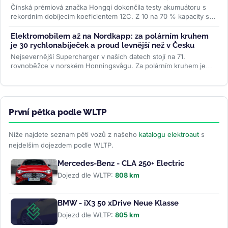
Čínská prémiová značka Hongqi dokončila testy akumuátoru s
rekordním dobíjecím koeficientem 12C. Z 10 na 70 % kapacity se
nabije za 3...
>>
Elektromobilem až na Nordkapp: za polárním kruhem
je 30 rychlonabíječek a proud levnější než v Česku
Nejsevernější Supercharger v našich datech stojí na 71.
rovnoběžce v norském Honningsvågu. Za polárním kruhem je
třicet stanic, všechny...
>>
První pětka podle WLTP
Níže najdete seznam pěti vozů z našeho
katalogu elektroaut
s
nejdelším dojezdem podle WLTP.
Mercedes-Benz - CLA 250+ Electric
Dojezd dle WLTP:
808 km
BMW - iX3 50 xDrive Neue Klasse
Dojezd dle WLTP:
805 km