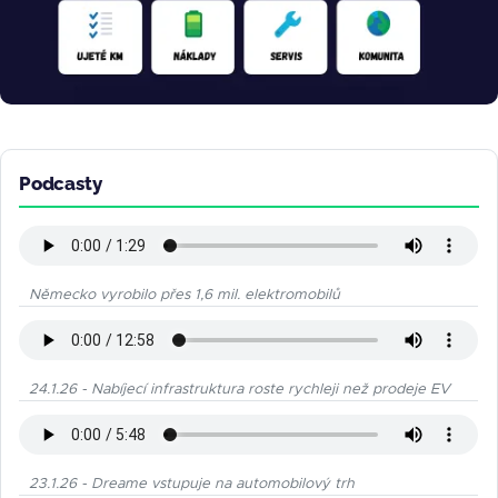
Podcasty
Německo vyrobilo přes 1,6 mil. elektromobilů
24.1.26 - Nabíjecí infrastruktura roste rychleji než prodeje EV
23.1.26 - Dreame vstupuje na automobilový trh