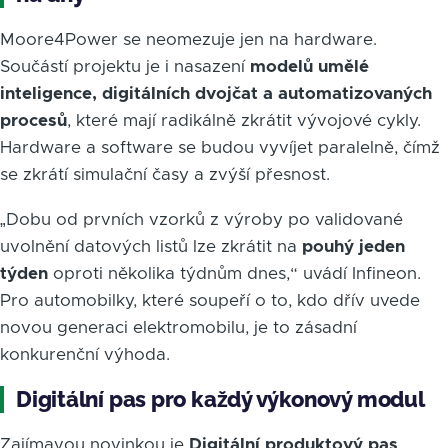
Moore4Power se neomezuje jen na hardware.
Součástí projektu je i nasazení
modelů umělé
inteligence, digitálních dvojčat a automatizovaných
procesů
, které mají radikálně zkrátit vývojové cykly.
Hardware a software se budou vyvíjet paralelně, čímž
se zkrátí simulační časy a zvýší přesnost.
„Dobu od prvních vzorků z výroby po validované
uvolnění datových listů lze zkrátit na
pouhý jeden
týden
oproti několika týdnům dnes,“ uvádí Infineon.
Pro automobilky, které soupeří o to, kdo dřív uvede
novou generaci elektromobilu, je to zásadní
konkurenční výhoda.
Digitální pas pro každý výkonový modul
Zajímavou novinkou je
Digitální produktový pas