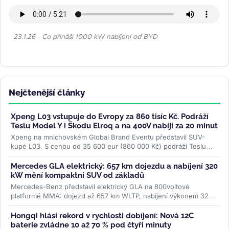
23.1.26 - Co přináší 1000 kW nabíjení od BYD
Nejčtenější články
Xpeng L03 vstupuje do Evropy za 860 tisíc Kč. Podráží
Teslu Model Y i Škodu Elroq a na 400V nabíjí za 20 minut
Xpeng na mnichovském Global Brand Eventu představil SUV-
kupé L03. S cenou od 35 600 eur (860 000 Kč) podráží Teslu
Model Y, Hyundai Ioniq 5 i...
>>
Mercedes GLA elektrický: 657 km dojezdu a nabíjení 320
kW mění kompaktní SUV od základů
Mercedes-Benz představil elektrický GLA na 800voltové
platformě MMA: dojezd až 657 km WLTP, nabíjení výkonem 320
kW a plnění na 80 % za 22...
>>
Hongqi hlásí rekord v rychlosti dobíjení: Nová 12C
baterie zvládne 10 až 70 % pod čtyři minuty