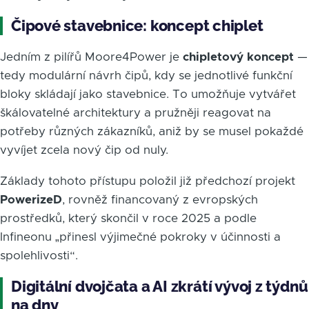
Čipové stavebnice: koncept chiplet
Jedním z pilířů Moore4Power je
chipletový koncept
—
tedy modulární návrh čipů, kdy se jednotlivé funkční
bloky skládají jako stavebnice. To umožňuje vytvářet
škálovatelné architektury a pružněji reagovat na
potřeby různých zákazníků, aniž by se musel pokaždé
vyvíjet zcela nový čip od nuly.
Základy tohoto přístupu položil již předchozí projekt
PowerizeD
, rovněž financovaný z evropských
prostředků, který skončil v roce 2025 a podle
Infineonu „přinesl výjimečné pokroky v účinnosti a
spolehlivosti“.
Digitální dvojčata a AI zkrátí vývoj z týdnů
na dny