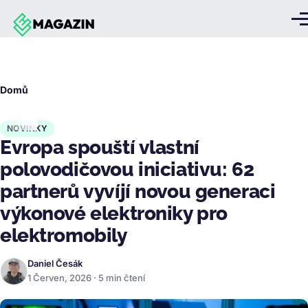
Přejít k hlavnímu obsahu
Me
Drobečková
Domů
navigace
NOVINKY
Evropa spouští vlastní
polovodičovou iniciativu: 62
partnerů vyvíjí novou generaci
výkonové elektroniky pro
elektromobily
Daniel Česák
1 Červen, 2026 · 5 min čtení