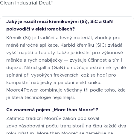
Clean Industrial Deal.“
Jaký je rozdíl mezi křemíkovými (Si), SiC a GaN
polovodiči v elektromobilech?
Křemík (Si) je tradiční a levný materiál, vhodný pro
méně náročné aplikace. Karbid křemíku (SiC) zvládá
vyšší napětí a teploty, takže je ideální pro výkonové
měniče a rychlonabíječky — zvyšuje účinnost a tím i
dojezd. Nitrid gallia (GaN) umožňuje extrémně rychlé
spínání při vysokých frekvencích, což se hodí pro
kompaktní nabíječky a palubní elektroniku.
Moore4Power kombinuje všechny tři podle toho, kde
je která technologie nejsilnější.
Co znamená pojem „More than Moore“?
Zatímco tradiční Moorův zákon popisoval
zdvojnásobování počtu tranzistorů na čipu každé dva
roky, přístup „More than Moore“ se zaměřuje na