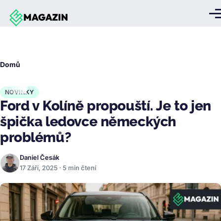
Přejít k hlavnímu obsahu
Me
Drobečková
Domů
navigace
NOVINKY
Ford v Kolíně propouští. Je to jen
špička ledovce německých
problémů?
Daniel Česák
17 Září, 2025 · 5 min čtení