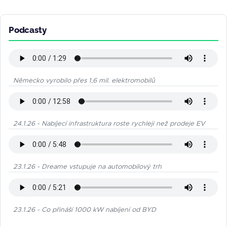
Podcasty
Německo vyrobilo přes 1,6 mil. elektromobilů
24.1.26 - Nabíjecí infrastruktura roste rychleji než prodeje EV
23.1.26 - Dreame vstupuje na automobilový trh
23.1.26 - Co přináší 1000 kW nabíjení od BYD