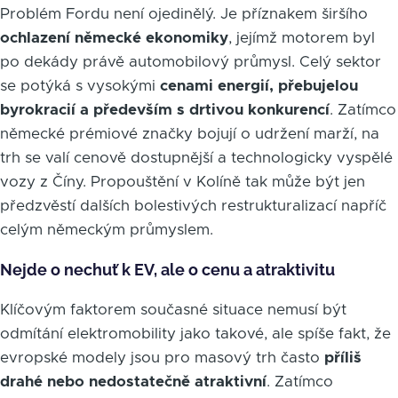
Problém Fordu není ojedinělý. Je příznakem širšího
ochlazení německé ekonomiky
, jejímž motorem byl
po dekády právě automobilový průmysl. Celý sektor
se potýká s vysokými
cenami energií, přebujelou
byrokracií a především s drtivou konkurencí
. Zatímco
německé prémiové značky bojují o udržení marží, na
trh se valí cenově dostupnější a technologicky vyspělé
vozy z Číny. Propouštění v Kolíně tak může být jen
předzvěstí dalších bolestivých restrukturalizací napříč
celým německým průmyslem.
Nejde o nechuť k EV, ale o cenu a atraktivitu
Klíčovým faktorem současné situace nemusí být
odmítání elektromobility jako takové, ale spíše fakt, že
evropské modely jsou pro masový trh často
příliš
drahé nebo nedostatečně atraktivní
. Zatímco