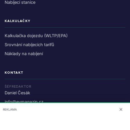
Nabíjecí stanice
KALKULAČKY
Kalkulačka dojezdu (WLTP/EPA)
Srovnání nabíjecích tarifů
Náklady na nabíjení
KONTAKT
ŠÉFREDAKTOR
Daniel Česák
info@evmagazin.cz
✕
REKLAMA
O nás
Reklama