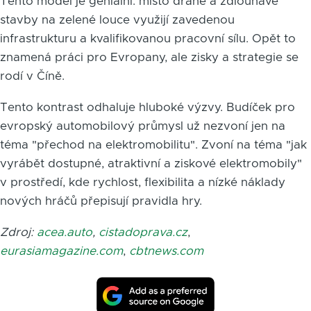
Tento model je geniální: místo drahé a zdlouhavé
stavby na zelené louce využijí zavedenou
infrastrukturu a kvalifikovanou pracovní sílu. Opět to
znamená práci pro Evropany, ale zisky a strategie se
rodí v Číně.
Tento kontrast odhaluje hluboké výzvy. Budíček pro
evropský automobilový průmysl už nezvoní jen na
téma "přechod na elektromobilitu". Zvoní na téma "jak
vyrábět dostupné, atraktivní a ziskové elektromobily"
v prostředí, kde rychlost, flexibilita a nízké náklady
nových hráčů přepisují pravidla hry.
Zdroj:
acea.auto
,
cistadoprava.cz
,
eurasiamagazine.com
,
cbtnews.com