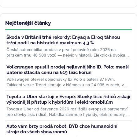
Nejčtenější články
Škoda v Británii trhá rekordy: Enyaq a Elroq táhnou
tržní podíl na historické maximum 4,3 %
Česká automobilka prodala v první polovině roku 2026 na
britském trhu 46 508 vozů — nejvíc v historii. Elektrická dvojka
Enyaq a Elroq...
>>
Volkswagen spustil prodej nejlevnějšího ID. Polo: menší
baterie stlačila cenu na 619 tisíc korun
Volkswagen otevřel objednávky ID. Polo s baterií 37 kWh.
Základní verze Trend startuje v Německu na 24 995 eurech, v
Česku na 619 000 Kč....
>>
Toyota a Uber startují v Evropě: Stovky tisíc řidičů získají
výhodnější přístup k hybridům i elektromobilům
Toyota a Uber od července 2026 rozjíždějí evropské partnerství
pro stovky tisíc řidičů. Nabídka zahrnuje hybridy, elektromobily i
ojetiny...
>>
Auto vám brzy prodá robot: BYD chce humanoidní
stroje do všech showroomů