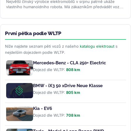
Největší čínský výrobce elektromobilů v srpnu patrně ukáže
vlastního humanoidního robota. Má zákazníkům předvádět vozy,
oživovat...
>>
První pětka podle WLTP
Níže najdete seznam pěti vozů z našeho
katalogu elektroaut
s
nejdelším dojezdem podle WLTP.
Mercedes-Benz - CLA 250+ Electric
Dojezd dle WLTP:
808 km
BMW - iX3 50 xDrive Neue Klasse
Dojezd dle WLTP:
805 km
Kia - EV6
Dojezd dle WLTP:
708 km