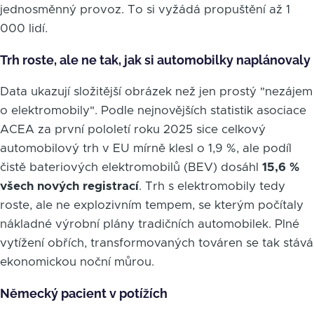
jednosměnný provoz. To si vyžádá propuštění až 1
000 lidí.
Trh roste, ale ne tak, jak si automobilky naplánovaly
Data ukazují složitější obrázek než jen prostý "nezájem
o elektromobily". Podle nejnovějších statistik asociace
ACEA za první pololetí roku 2025 sice celkový
automobilový trh v EU mírně klesl o 1,9 %, ale podíl
čistě bateriových elektromobilů (BEV) dosáhl
15,6 %
všech nových registrací
. Trh s elektromobily tedy
roste, ale ne explozivním tempem, se kterým počítaly
nákladné výrobní plány tradičních automobilek. Plné
vytížení obřích, transformovaných továren se tak stává
ekonomickou noční můrou.
Německý pacient v potížích