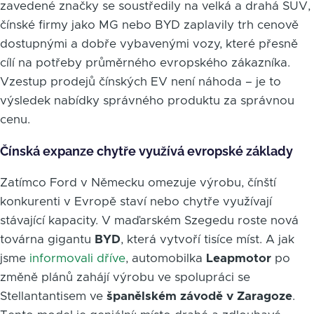
zavedené značky se soustředily na velká a drahá SUV,
čínské firmy jako MG nebo BYD zaplavily trh cenově
dostupnými a dobře vybavenými vozy, které přesně
cílí na potřeby průměrného evropského zákazníka.
Vzestup prodejů čínských EV není náhoda – je to
výsledek nabídky správného produktu za správnou
cenu.
Čínská expanze chytře využívá evropské základy
Zatímco Ford v Německu omezuje výrobu, čínští
konkurenti v Evropě staví nebo chytře využívají
stávající kapacity. V maďarském Szegedu roste nová
továrna gigantu
BYD
, která vytvoří tisíce míst. A jak
jsme
informovali dříve
, automobilka
Leapmotor
po
změně plánů zahájí výrobu ve spolupráci se
Stellantantisem ve
španělském závodě v Zaragoze
.