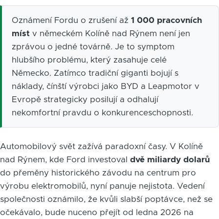
Oznámení Fordu o zrušení až
1 000 pracovních
míst
v německém Kolíně nad Rýnem není jen
zprávou o jedné továrně. Je to symptom
hlubšího problému, který zasahuje celé
Německo. Zatímco tradiční giganti bojují s
náklady, čínští výrobci jako BYD a Leapmotor v
Evropě strategicky posilují a odhalují
nekomfortní pravdu o konkurenceschopnosti.
Automobilový svět zažívá paradoxní časy. V Kolíně
nad Rýnem, kde Ford investoval
dvě miliardy dolarů
do přeměny historického závodu na centrum pro
výrobu elektromobilů, nyní panuje nejistota. Vedení
společnosti oznámilo, že kvůli slabší poptávce, než se
očekávalo, bude nuceno přejít od ledna 2026 na