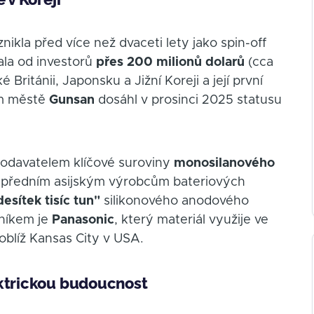
ikla před více než dvaceti lety jako spin-off
ala od investorů
přes 200 milionů dolarů
(cca
Británii, Japonsku a Jižní Koreji a její první
ém městě
Gunsan
dosáhl v prosinci 2025 statusu
dodavatelem klíčové suroviny
monosilanového
k předním asijským výrobcům bateriových
desítek tisíc tun"
silikonového anodového
níkem je
Panasonic
, který materiál využije ve
oblíž Kansas City v USA.
ektrickou budoucnost