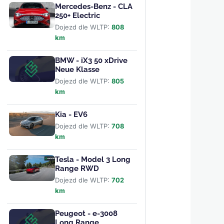
Mercedes-Benz - CLA
250+ Electric
Dojezd dle WLTP:
808
km
BMW - iX3 50 xDrive
Neue Klasse
Dojezd dle WLTP:
805
km
Kia - EV6
Dojezd dle WLTP:
708
km
Tesla - Model 3 Long
Range RWD
Dojezd dle WLTP:
702
km
Peugeot - e-3008
Long Range