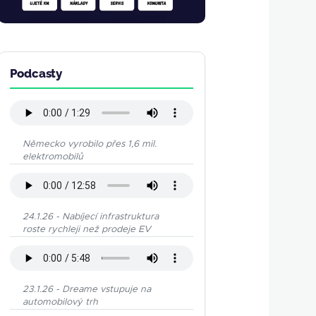
Podcasty
Německo vyrobilo přes 1,6 mil.
elektromobilů
24.1.26 - Nabíjecí infrastruktura
roste rychleji než prodeje EV
23.1.26 - Dreame vstupuje na
automobilový trh