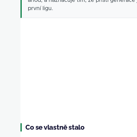
anod, a naznačuje tím, že příští generace j
první ligu.
Co se vlastně stalo