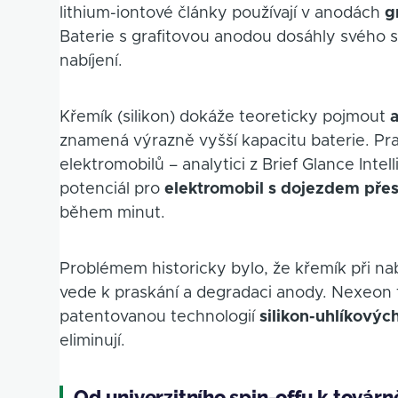
lithium-iontové články používají v anodách
g
Baterie s grafitovou anodou dosáhly svého s
nabíjení.
Křemík (silikon) dokáže teoreticky pojmout
a
znamená výrazně vyšší kapacitu baterie. P
elektromobilů – analytici z Brief Glance Intell
potenciál pro
elektromobil s dojezdem přes
během minut.
Problémem historicky bylo, že křemík při na
vede k praskání a degradaci anody. Nexeon t
patentovanou technologií
silikon-uhlíkovýc
eliminují.
Od univerzitního spin-offu k továrně