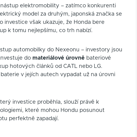
nástup elektromobility – zatímco konkurenti
lektrický model za druhým, japonská značka se
o investice však ukazuje, že Honda bere
up k tomu nejlepšímu, co trh nabízí.
ý vstup automobilky do Nexeonu – investory jsou
 investuje do
materiálové úrovně
bateriové
nákup hotových článků od CATL nebo LG.
u baterie v jejích autech vypadat už na úrovni
který investice proběhla, slouží právě k
hnologiemi, které mohou Hondu posunout
tu perfektně zapadají.