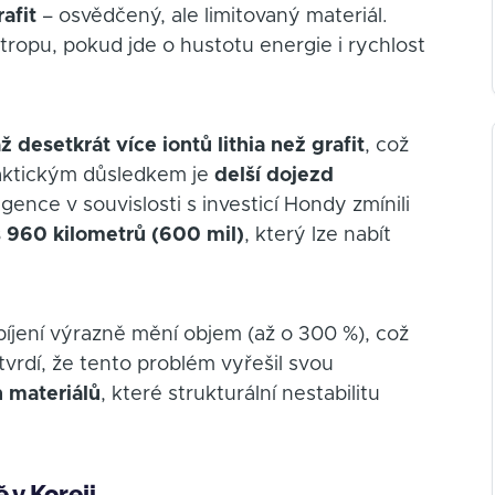
rafit
– osvědčený, ale limitovaný materiál.
tropu, pokud jde o hustotu energie i rychlost
ž desetkrát více iontů lithia než grafit
, což
raktickým důsledkem je
delší dojezd
igence v souvislosti s investicí Hondy zmínili
 960 kilometrů (600 mil)
, který lze nabít
bíjení výrazně mění objem (až o 300 %), což
vrdí, že tento problém vyřešil svou
h materiálů
, které strukturální nestabilitu
 v Koreji