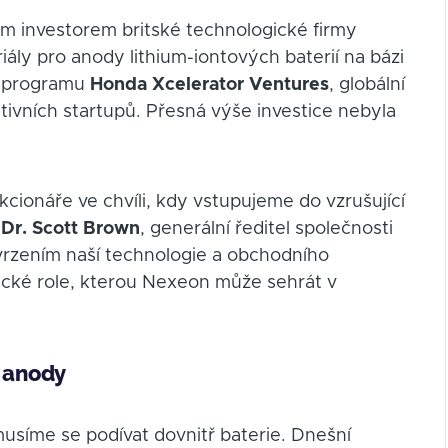
m investorem britské technologické firmy
eriály pro anody lithium-iontových baterií na bázi
m programu
Honda Xcelerator Ventures
, globální
ivních startupů. Přesná výše investice nebyla
cionáře ve chvíli, kdy vstupujeme do vzrušující
l
Dr. Scott Brown
, generální ředitel společnosti
tvrzením naší technologie a obchodního
gické role, kterou Nexeon může sehrát v
é anody
usíme se podívat dovnitř baterie. Dnešní