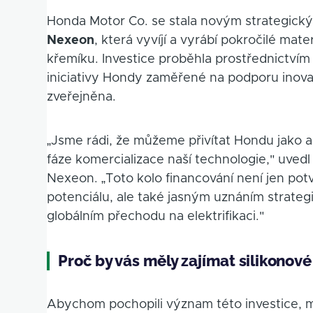
Honda Motor Co. se stala novým strategický
Nexeon
, která vyvíjí a vyrábí pokročilé mat
křemíku. Investice proběhla prostřednictví
iniciativy Hondy zaměřené na podporu inovat
zveřejněna.
„Jsme rádi, že můžeme přivítat Hondu jako ak
fáze komercializace naší technologie," uved
Nexeon. „Toto kolo financování není jen po
potenciálu, ale také jasným uznáním strate
globálním přechodu na elektrifikaci."
Proč by vás měly zajímat silikonov
Abychom pochopili význam této investice, m