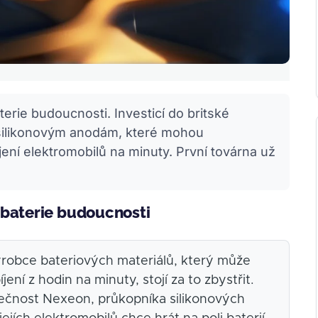
rie budoucnosti. Investicí do britské
k silikonovým anodám, které mohou
íjení elektromobilů na minuty. První továrna už
 baterie budoucnosti
ýrobce bateriových materiálů, který může
jení z hodin na minuty, stojí za to zbystřit.
lečnost Nexeon, průkopníka silikonových