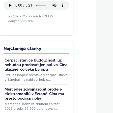
23.1.26 - Co přináší 1000 kW
nabíjení od BYD
Nejčtenější články
Čerpací stanice budoucnosti už
nebudou prodávat jen palivo. Čína
ukazuje, co čeká Evropu
BYD a Sinopec přestavěly čerpací stanici
v Šanghaji na nabíjecí hub s
odpočinkovou zónou a bateriovým
úložištěm. Podobný model může...
>>
Mercedes zdvojnásobil prodeje
elektromobilů v Evropě. Čína mu
přesto podráží nohy
Mercedes-Benz ve druhém čtvrtletí
2026 prodal 52 900 bateriových