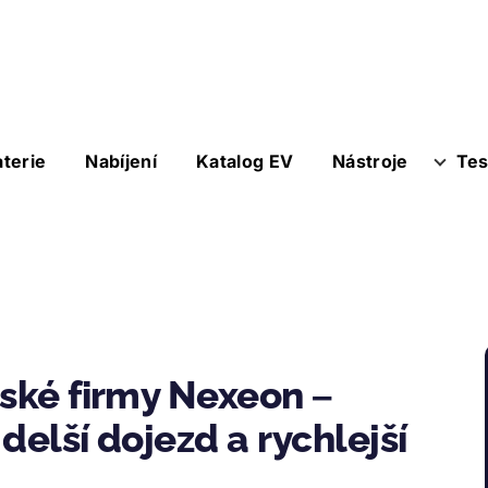
aterie
Nabíjení
Katalog EV
Nástroje
Tes
tské firmy Nexeon –
 delší dojezd a rychlejší