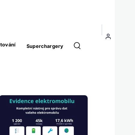
Menu
uživatelského
tování
Superchargery
účtu
Obrázek