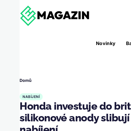
Přejít k hlavnímu obsahu
Hlavní
Novinky
B
Nástroje sub-navigation
navigace
Drobečková
Domů
navigace
NABÍJENÍ
Honda investuje do bri
silikonové anody slibují
nabíjení