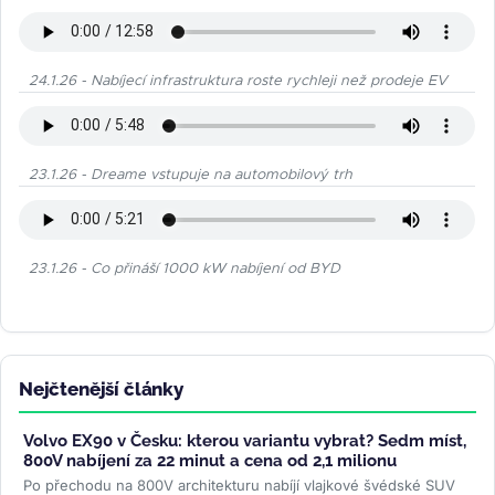
24.1.26 - Nabíjecí infrastruktura roste rychleji než prodeje EV
23.1.26 - Dreame vstupuje na automobilový trh
23.1.26 - Co přináší 1000 kW nabíjení od BYD
Nejčtenější články
Volvo EX90 v Česku: kterou variantu vybrat? Sedm míst,
800V nabíjení za 22 minut a cena od 2,1 milionu
Po přechodu na 800V architekturu nabíjí vlajkové švédské SUV