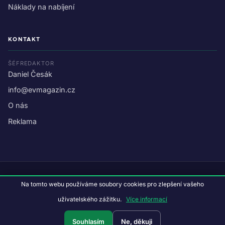
Náklady na nabíjení
KONTAKT
ŠÉFREDAKTOR
Daniel Česák
info@evmagazin.cz
O nás
Reklama
© 2026 EV Magazin.
Podmínky a ochrana dat
.
Na tomto webu používáme soubory cookies pro zlepšení vašeho
Data:
CC BY-NC-SA 4.0
·
© OpenStreetMap
uživatelského zážitku.
Více informací
Tvorba webu:
Studiografix
Souhlasím
Ne, děkuji