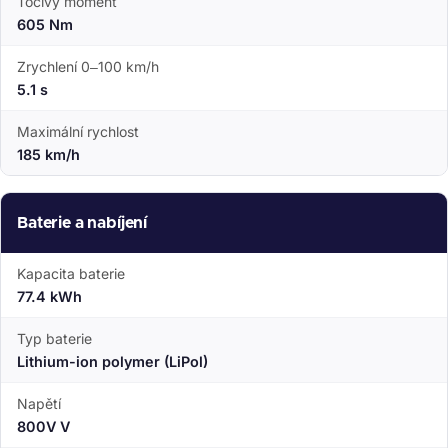
Točivý moment
605 Nm
Zrychlení 0–100 km/h
5.1 s
Maximální rychlost
185 km/h
Baterie a nabíjení
Kapacita baterie
77.4 kWh
Typ baterie
Lithium-ion polymer (LiPol)
Napětí
800V V