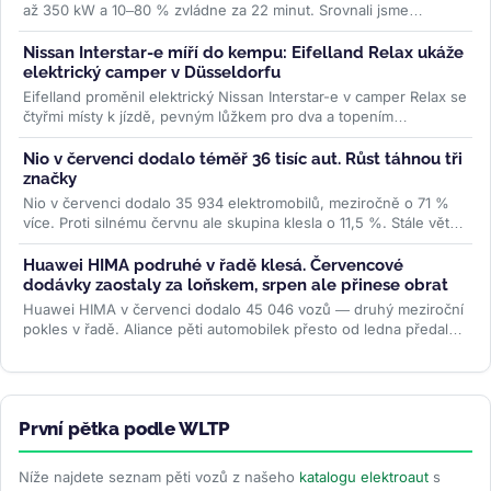
až 350 kW a 10–80 % zvládne za 22 minut. Srovnali jsme
všechny tři verze...
>>
Nissan Interstar-e míří do kempu: Eifelland Relax ukáže
elektrický camper v Düsseldorfu
Eifelland proměnil elektrický Nissan Interstar-e v camper Relax se
čtyřmi místy k jízdě, pevným lůžkem pro dva a topením
napájeným z...
>>
Nio v červenci dodalo téměř 36 tisíc aut. Růst táhnou tři
značky
Nio v červenci dodalo 35 934 elektromobilů, meziročně o 71 %
více. Proti silnému červnu ale skupina klesla o 11,5 %. Stále větší
podíl...
>>
Huawei HIMA podruhé v řadě klesá. Červencové
dodávky zaostaly za loňskem, srpen ale přinese obrat
Huawei HIMA v červenci dodalo 45 046 vozů — druhý meziroční
pokles v řadě. Aliance pěti automobilek přesto od ledna předala
zákazníkům...
>>
První pětka podle WLTP
Níže najdete seznam pěti vozů z našeho
katalogu elektroaut
s