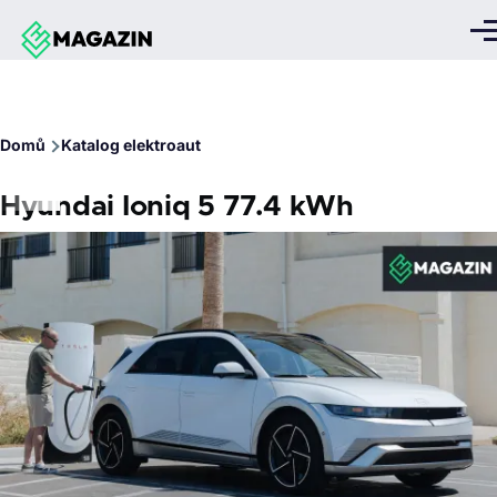
Přejít k hlavnímu obsahu
Me
Drobečková
Domů
Katalog elektroaut
navigace
Hyundai Ioniq 5 77.4 kWh