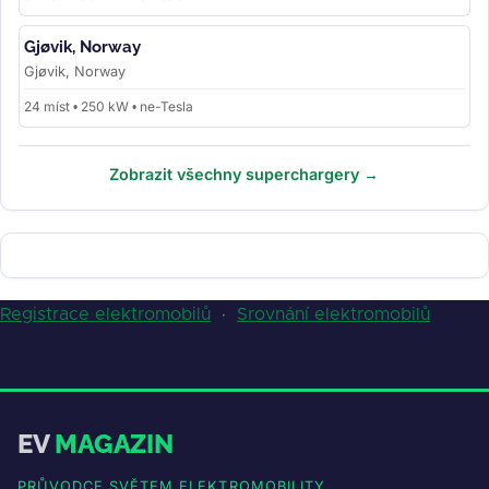
Gjøvik, Norway
Gjøvik, Norway
24 míst • 250 kW • ne-Tesla
Zobrazit všechny superchargery →
Registrace elektromobilů
·
Srovnání elektromobilů
EV
MAGAZIN
PRŮVODCE SVĚTEM ELEKTROMOBILITY