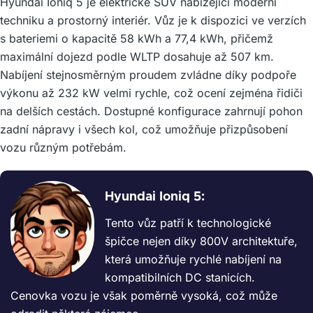
Hyundai Ioniq 5 je elektrické SUV nabízející moderní
techniku a prostorný interiér. Vůz je k dispozici ve verzích
s bateriemi o kapacitě 58 kWh a 77,4 kWh, přičemž
maximální dojezd podle WLTP dosahuje až 507 km.
Nabíjení stejnosměrným proudem zvládne díky podpoře
výkonu až 232 kW velmi rychle, což ocení zejména řidiči
na delších cestách. Dostupné konfigurace zahrnují pohon
zadní nápravy i všech kol, což umožňuje přizpůsobení
vozu různým potřebám.
Hyundai Ioniq 5:
Tento vůz patří k technologické
špičce nejen díky 800V architektuře,
která umožňuje rychlé nabíjení na
kompatibilních DC stanicích.
Cenovka vozu je však poměrně vysoká, což může