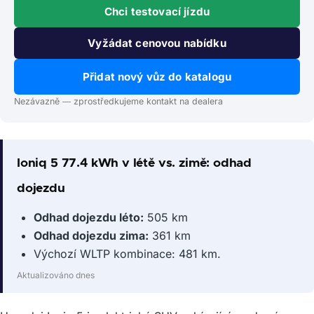
Chci testovací jízdu
Vyžádat cenovou nabídku
Přidat nový vůz do katalogu
Nezávazně — zprostředkujeme kontakt na dealera
Ioniq 5 77.4 kWh v létě vs. zimě: odhad
dojezdu
Odhad dojezdu léto:
505 km
Odhad dojezdu zima:
361 km
Výchozí WLTP kombinace: 481 km.
Aktualizováno dnes