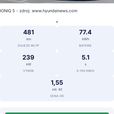
IONIQ 5 - zdroj: www.hyundainews.com
481
77.4
km
kWh
DOJEZD WLTP
BATERIE
239
5.1
kW
s
VÝKON
0–100 KM/H
1,55
mil. Kč
CENA OD