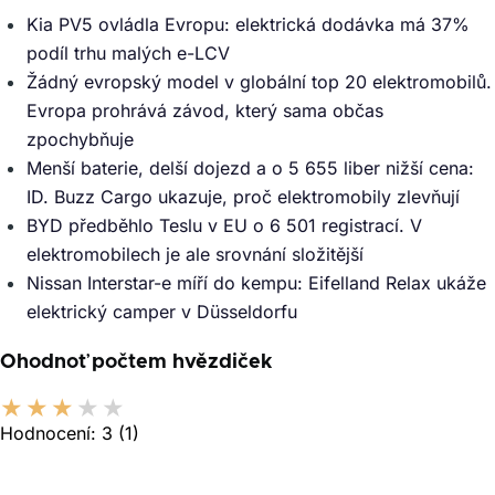
Kia PV5 ovládla Evropu: elektrická dodávka má 37%
podíl trhu malých e-LCV
Žádný evropský model v globální top 20 elektromobilů.
Evropa prohrává závod, který sama občas
zpochybňuje
Menší baterie, delší dojezd a o 5 655 liber nižší cena:
ID. Buzz Cargo ukazuje, proč elektromobily zlevňují
BYD předběhlo Teslu v EU o 6 501 registrací. V
elektromobilech je ale srovnání složitější
Nissan Interstar-e míří do kempu: Eifelland Relax ukáže
elektrický camper v Düsseldorfu
Ohodnoť počtem hvězdiček
Hodnocení:
3
(1)