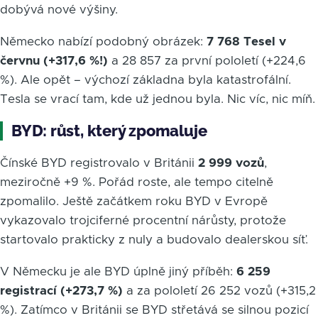
dobývá nové výšiny.
Německo nabízí podobný obrázek:
7 768 Tesel v
červnu (+317,6 %!)
a 28 857 za první pololetí (+224,6
%). Ale opět – výchozí základna byla katastrofální.
Tesla se vrací tam, kde už jednou byla. Nic víc, nic míň.
BYD: růst, který zpomaluje
Čínské BYD registrovalo v Británii
2 999 vozů
,
meziročně +9 %. Pořád roste, ale tempo citelně
zpomalilo. Ještě začátkem roku BYD v Evropě
vykazovalo trojciferné procentní nárůsty, protože
startovalo prakticky z nuly a budovalo dealerskou síť.
V Německu je ale BYD úplně jiný příběh:
6 259
registrací (+273,7 %)
a za pololetí 26 252 vozů (+315,2
%). Zatímco v Británii se BYD střetává se silnou pozicí