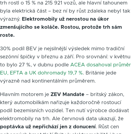
trh rostl o 15 % na 215 921 vozů, ale hlavní tahounem
byla elektrická část – bez ní by růst zdaleka nebyl tak
výrazný.
Elektromobily už nerostou na úkor
zmenšujícího se koláče. Rostou, protože trh sám
roste.
30% podíl BEV je nejsilnější výsledek mimo tradiční
sezónní špičky v březnu a září. Pro srovnání: v květnu
to bylo 27 %, v dubnu podle
ACEA dosahoval průměr
EU, EFTA a UK dohromady 19,7 %
. Británie jede
výrazně nad kontinentálním průměrem.
Hlavním motorem je
ZEV Mandate
– britský zákon,
který automobilkám nařizuje každoročně rostoucí
podíl bezemisních vozidel. Ten nutí výrobce dodávat
elektromobily na trh. Ale červnová data ukazují, že
poptávka už nepřichází jen z donucení
. Růst cen