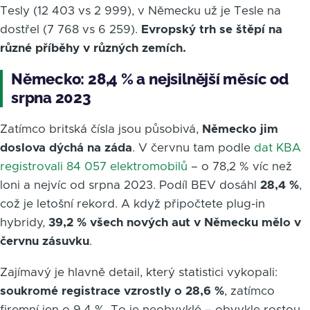
Tesly (12 403 vs 2 999), v Německu už je Tesle na
dostřel (7 768 vs 6 259).
Evropský trh se štěpí na
různé příběhy v různých zemích.
Německo: 28,4 % a nejsilnější měsíc od
srpna 2023
Zatímco britská čísla jsou působivá,
Německo jim
doslova dýchá na záda
. V červnu tam podle
dat KBA
registrovali 84 057 elektromobilů
– o 78,2 % víc než
loni a nejvíc od srpna 2023. Podíl BEV dosáhl
28,4 %
,
což je letošní rekord. A když připočtete plug-in
hybridy,
39,2 % všech nových aut v Německu mělo v
červnu zásuvku
.
Zajímavý je hlavně detail, který statistici vykopali:
soukromé registrace vzrostly o 28,6 %
, zatímco
firemní jen o 9,4 %. To je neobvyklé – obvykle rostou