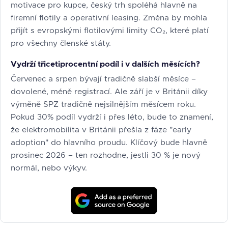
motivace pro kupce, český trh spoléhá hlavně na
firemní flotily a operativní leasing. Změna by mohla
přijít s evropskými flotilovými limity CO₂, které platí
pro všechny členské státy.
Vydrží třicetiprocentní podíl i v dalších měsících?
Červenec a srpen bývají tradičně slabší měsíce –
dovolené, méně registrací. Ale září je v Británii díky
výměně SPZ tradičně nejsilnějším měsícem roku.
Pokud 30% podíl vydrží i přes léto, bude to znamení,
že elektromobilita v Británii přešla z fáze "early
adoption" do hlavního proudu. Klíčový bude hlavně
prosinec 2026 – ten rozhodne, jestli 30 % je nový
normál, nebo výkyv.