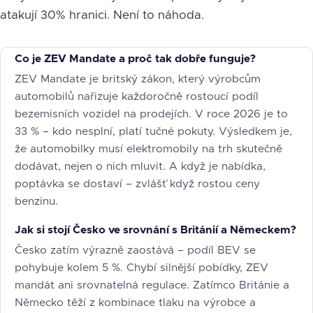
atakují 30% hranici. Není to náhoda.
Co je ZEV Mandate a proč tak dobře funguje?
ZEV Mandate je britský zákon, který výrobcům
automobilů nařizuje každoročně rostoucí podíl
bezemisních vozidel na prodejích. V roce 2026 je to
33 % – kdo nesplní, platí tučné pokuty. Výsledkem je,
že automobilky musí elektromobily na trh skutečně
dodávat, nejen o nich mluvit. A když je nabídka,
poptávka se dostaví – zvlášť když rostou ceny
benzinu.
Jak si stojí Česko ve srovnání s Británií a Německem?
Česko zatím výrazně zaostává – podíl BEV se
pohybuje kolem 5 %. Chybí silnější pobídky, ZEV
mandát ani srovnatelná regulace. Zatímco Británie a
Německo těží z kombinace tlaku na výrobce a