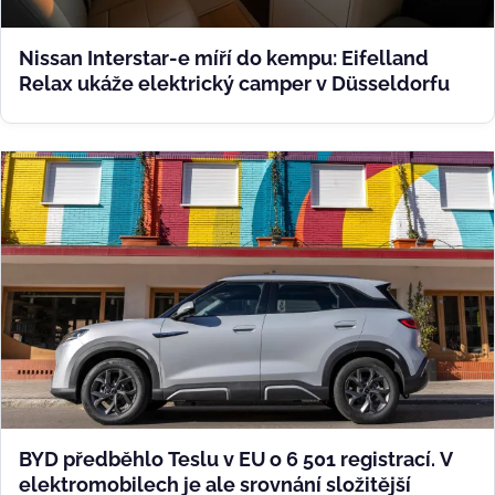
Nissan Interstar-e míří do kempu: Eifelland
Relax ukáže elektrický camper v Düsseldorfu
BYD předběhlo Teslu v EU o 6 501 registrací. V
elektromobilech je ale srovnání složitější