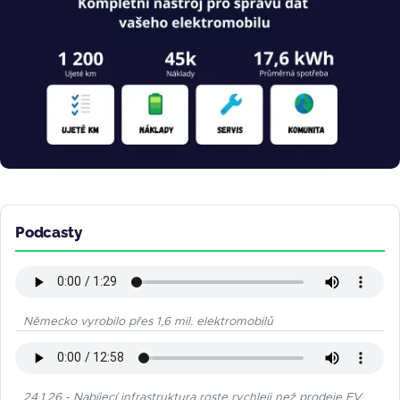
Podcasty
Německo vyrobilo přes 1,6 mil. elektromobilů
24.1.26 - Nabíjecí infrastruktura roste rychleji než prodeje EV