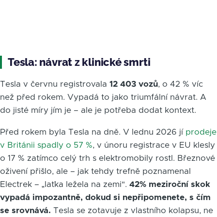
Tesla: návrat z klinické smrti
Tesla v červnu registrovala
12 403 vozů
, o 42 % víc
než před rokem. Vypadá to jako triumfální návrat. A
do jisté míry jím je – ale je potřeba dodat kontext.
Před rokem byla Tesla na dně. V lednu 2026 jí
prodeje
v Británii spadly o 57 %
, v únoru registrace v EU klesly
o 17 % zatímco celý trh s elektromobily rostl. Březnové
oživení přišlo, ale – jak tehdy trefně poznamenal
Electrek – „laťka ležela na zemi".
42% meziroční skok
vypadá impozantně, dokud si nepřipomenete, s čím
se srovnává.
Tesla se zotavuje z vlastního kolapsu, ne