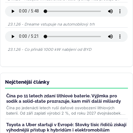
23.1.26 - Dreame vstupuje na automobilový trh
23.1.26 - Co přináší 1000 kW nabíjení od BYD
Nejčtenější články
Čína po 11 letech zdaní lithiové baterie. Výjimka pro
sodík a solid-state prozrazuje, kam míří další miliardy
Čína po jedenácti letech ruší daňové osvobození lithiových
baterií. Od září zaplatí výrobci 2 %, od roku 2027 dvojnásobek.
Sodíkové...
>>
Toyota a Uber startují v Evropě: Stovky tisíc řidičů získají
výhodnější přístup k hybridům i elektromobilům