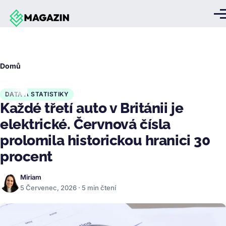
Přejít k hlavnímu obsahu
Me
Drobečková
Domů
navigace
DATA A STATISTIKY
Každé třetí auto v Británii je
elektrické. Červnová čísla
prolomila historickou hranici 30
procent
Miriam
5 Červenec, 2026 · 5 min čtení