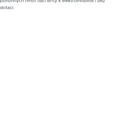
pohonných hmot tlačí Brity k elektromobilitě i bez
dotací.