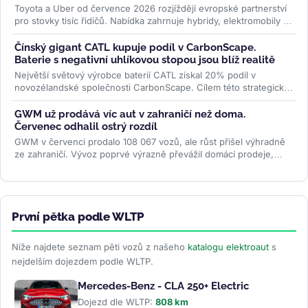
Toyota a Uber od července 2026 rozjíždějí evropské partnerství
pro stovky tisíc řidičů. Nabídka zahrnuje hybridy, elektromobily i
ojetiny...
>>
Čínský gigant CATL kupuje podíl v CarbonScape.
Baterie s negativní uhlíkovou stopou jsou blíž realitě
Největší světový výrobce baterií CATL získal 20% podíl v
novozélandské společnosti CarbonScape. Cílem této strategické
investice je...
>>
GWM už prodává víc aut v zahraničí než doma.
Červenec odhalil ostrý rozdíl
GWM v červenci prodalo 108 067 vozů, ale růst přišel výhradně
ze zahraničí. Vývoz poprvé výrazně převážil domácí prodeje,
zatímco...
>>
První pětka podle WLTP
Níže najdete seznam pěti vozů z našeho
katalogu elektroaut
s
nejdelším dojezdem podle WLTP.
Mercedes-Benz - CLA 250+ Electric
Dojezd dle WLTP:
808 km