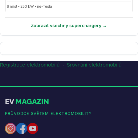
6 míst • 250 kW • ne-Tesla
Zobrazit všechny superchargery →
Registrace elektromobilů
·
Srovnání elektromobilů
EV
MAGAZIN
PRŮVODCE SVĚTEM ELEKTROMOBILITY