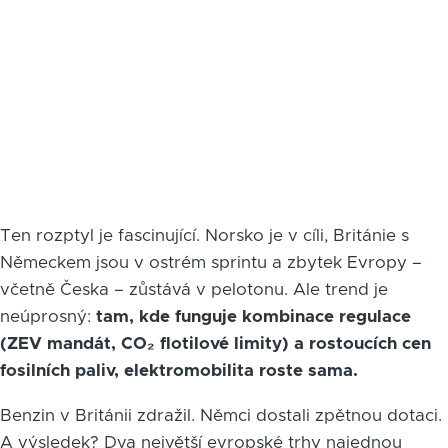
Ten rozptyl je fascinující. Norsko je v cíli, Británie s
Německem jsou v ostrém sprintu a zbytek Evropy –
včetně Česka – zůstává v pelotonu. Ale trend je
neúprosný:
tam, kde funguje kombinace regulace
(ZEV mandát, CO₂ flotilové limity) a rostoucích cen
fosilních paliv, elektromobilita roste sama.
Benzin v Británii zdražil. Němci dostali zpětnou dotaci.
A výsledek? Dva největší evropské trhy najednou