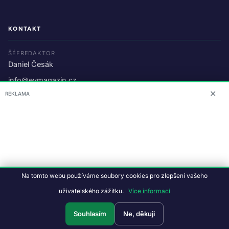
KONTAKT
ŠÉFREDAKTOR
Daniel Česák
info@evmagazin.cz
✕
REKLAMA
O nás
Reklama
© 2026 EV Magazin.
Podmínky a ochrana dat
.
Na tomto webu používáme soubory cookies pro zlepšení vašeho
Data:
CC BY-NC-SA 4.0
·
© OpenStreetMap
uživatelského zážitku.
Více informací
Tvorba webu:
Studiografix
Souhlasím
Ne, děkuji