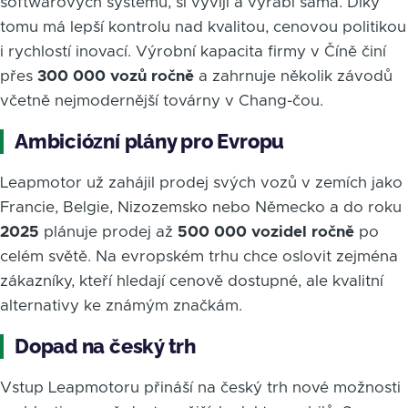
softwarových systémů, si vyvíjí a vyrábí sama. Díky
tomu má lepší kontrolu nad kvalitou, cenovou politikou
i rychlostí inovací. Výrobní kapacita firmy v Číně činí
přes
300 000 vozů ročně
a zahrnuje několik závodů
včetně nejmodernější továrny v Chang-čou.
Ambiciózní plány pro Evropu
Leapmotor už zahájil prodej svých vozů v zemích jako
Francie, Belgie, Nizozemsko nebo Německo a do roku
2025
plánuje prodej až
500 000 vozidel ročně
po
celém světě. Na evropském trhu chce oslovit zejména
zákazníky, kteří hledají cenově dostupné, ale kvalitní
alternativy ke známým značkám.
Dopad na český trh
Vstup Leapmotoru přináší na český trh nové možnosti