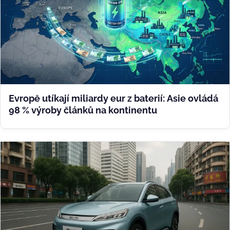
Evropě utíkají miliardy eur z baterií: Asie ovládá
98 % výroby článků na kontinentu