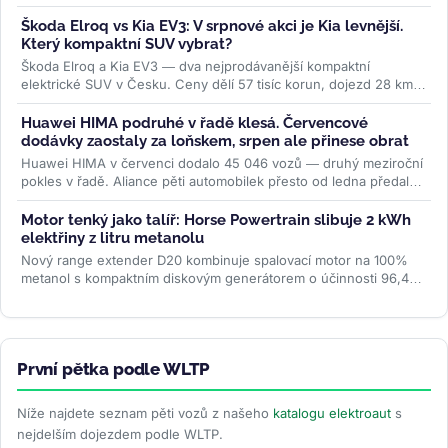
kde...
>>
Škoda Elroq vs Kia EV3: V srpnové akci je Kia levnější.
Který kompaktní SUV vybrat?
Škoda Elroq a Kia EV3 — dva nejprodávanější kompaktní
elektrické SUV v Česku. Ceny dělí 57 tisíc korun, dojezd 28 km,
ale auta jsou...
>>
Huawei HIMA podruhé v řadě klesá. Červencové
dodávky zaostaly za loňskem, srpen ale přinese obrat
Huawei HIMA v červenci dodalo 45 046 vozů — druhý meziroční
pokles v řadě. Aliance pěti automobilek přesto od ledna předala
zákazníkům...
>>
Motor tenký jako talíř: Horse Powertrain slibuje 2 kWh
elektřiny z litru metanolu
Nový range extender D20 kombinuje spalovací motor na 100%
metanol s kompaktním diskovým generátorem o účinnosti 96,4
%. Firma slibuje studený...
>>
První pětka podle WLTP
Níže najdete seznam pěti vozů z našeho
katalogu elektroaut
s
nejdelším dojezdem podle WLTP.