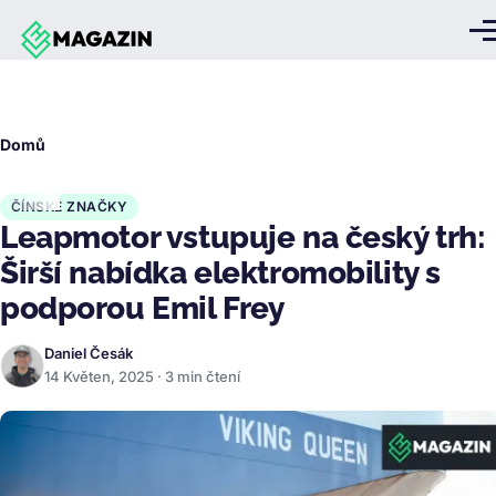
Přejít k hlavnímu obsahu
Me
Drobečková
Domů
navigace
ČÍNSKÉ ZNAČKY
Leapmotor vstupuje na český trh:
Širší nabídka elektromobility s
podporou Emil Frey
Daniel Česák
14 Květen, 2025 · 3 min čtení