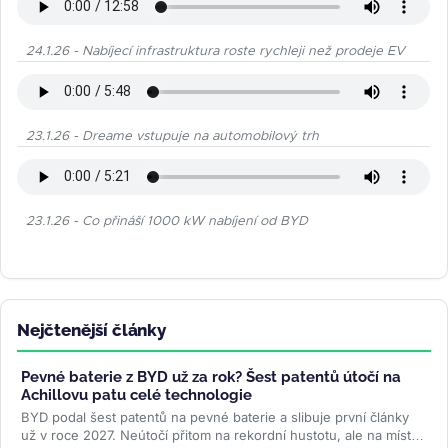
24.1.26 - Nabíjecí infrastruktura roste rychleji než prodeje EV
23.1.26 - Dreame vstupuje na automobilový trh
23.1.26 - Co přináší 1000 kW nabíjení od BYD
Nejčtenější články
Pevné baterie z BYD už za rok? Šest patentů útočí na
Achillovu patu celé technologie
BYD podal šest patentů na pevné baterie a slibuje první články
už v roce 2027. Neútočí přitom na rekordní hustotu, ale na místo,