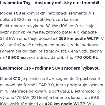
Leapmotor T03 – dostupný městský elektromobil
Model
T03
je kompaktní hatchback segmentu A s
délkou 3620 mm a pětidveřovou karoserií.
Elektromotor o výkonu 80 kW (109 koní) zajišťuje
svižný pohyb ve městě, zatímco baterie o kapacitě
37,3 kWh umožňuje dojezd až
265 km podle WLTP
. V
základní výbavě nechybí tempomat, zadní parkovací
kamera ani digitální přístrojový štít. Cena vozu začíná
na
18 900 eur
, což odpovídá přibližně
470 000 Kč
.
Leapmotor C10 – rodinné SUV s moderní výbavou
Model
C10
je prostorné SUV segmentu D postavené
na nové platformě LEAP 3.0, která podporuje vysokou
míru integrace hardwaru a softwaru. Elektromotor o
výkonu 170 kW (231 koní) a baterie s kapacitou 69,9
kWh zajišťují dojezd až
420 km podle WLTP
. Vůz