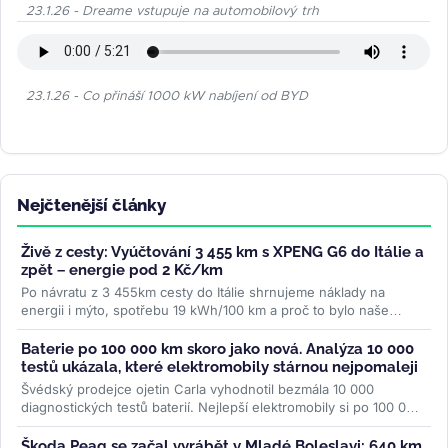
23.1.26 - Dreame vstupuje na automobilový trh
23.1.26 - Co přináší 1000 kW nabíjení od BYD
Nejčtenější články
Živě z cesty: Vyúčtování 3 455 km s XPENG G6 do Itálie a
zpět – energie pod 2 Kč/km
Po návratu z 3 455km cesty do Itálie shrnujeme náklady na
energii i mýto, spotřebu 19 kWh/100 km a proč to bylo naše
nejpohodlnější auto na...
>>
Baterie po 100 000 km skoro jako nová. Analýza 10 000
testů ukázala, které elektromobily stárnou nejpomaleji
Švédský prodejce ojetin Carla vyhodnotil bezmála 10 000
diagnostických testů baterií. Nejlepší elektromobily si po 100 000
km drží přes...
>>
Škoda Peaq se začal vyrábět v Mladé Boleslavi: 640 km