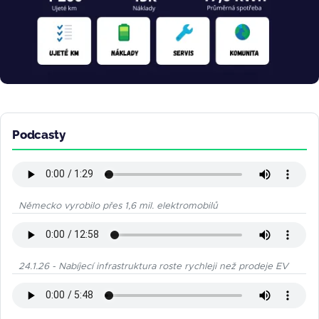
Podcasty
Německo vyrobilo přes 1,6 mil. elektromobilů
24.1.26 - Nabíjecí infrastruktura roste rychleji než prodeje EV