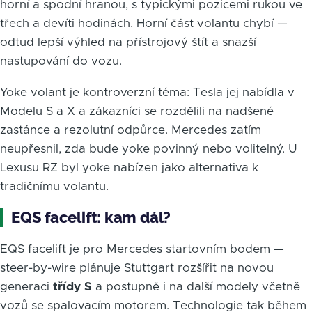
horní a spodní hranou, s typickými pozicemi rukou ve
třech a devíti hodinách. Horní část volantu chybí —
odtud lepší výhled na přístrojový štít a snazší
nastupování do vozu.
Yoke volant je kontroverzní téma: Tesla jej nabídla v
Modelu S a X a zákazníci se rozdělili na nadšené
zastánce a rezolutní odpůrce. Mercedes zatím
neupřesnil, zda bude yoke povinný nebo volitelný. U
Lexusu RZ byl yoke nabízen jako alternativa k
tradičnímu volantu.
EQS facelift: kam dál?
EQS facelift je pro Mercedes startovním bodem —
steer-by-wire plánuje Stuttgart rozšířit na novou
generaci
třídy S
a postupně i na další modely včetně
vozů se spalovacím motorem. Technologie tak během