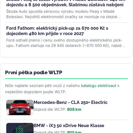
dojezdu a 8 500 objednávek. Slabinou zůstává nabíjení
Škoda Auto spustila sériovou výrobu modelu Peaq v Mladé
Boleslavi. Největší elektromobil značky se montuje na stejné
lince jako Enyaq a...
>>
Ford Fathom: elektrický pick-up za 670 000 Kč s
dojezdem 480 km přijde v roce 2027
Ford odhalil jméno i cenu svého dostupného elektrického pick-
upu. Fathom startuje na 29 945 dolarech (~670 000 Kč), nabídne
cílový dojezd...
>>
První pětka podle WLTP
Níže najdete seznam pěti vozů z našeho
katalogu elektroaut
s
nejdelším dojezdem podle WLTP.
Mercedes-Benz - CLA 250+ Electric
Dojezd dle WLTP:
808 km
BMW - iX3 50 xDrive Neue Klasse
Dojezd dle WLTP:
805 km