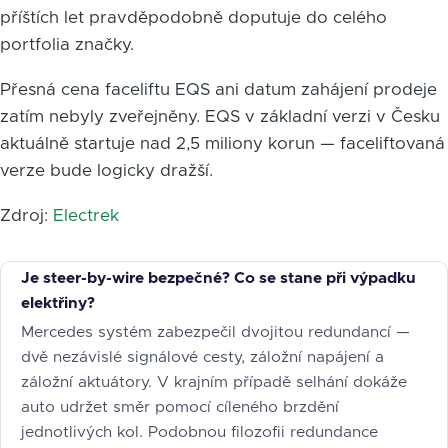
příštích let pravděpodobně doputuje do celého
portfolia značky.
Přesná cena faceliftu EQS ani datum zahájení prodeje
zatím nebyly zveřejněny. EQS v základní verzi v Česku
aktuálně startuje nad 2,5 miliony korun — faceliftovaná
verze bude logicky dražší.
Zdroj:
Electrek
Je steer-by-wire bezpečné? Co se stane při výpadku
elektřiny?
Mercedes systém zabezpečil dvojitou redundancí —
dvě nezávislé signálové cesty, záložní napájení a
záložní aktuátory. V krajním případě selhání dokáže
auto udržet směr pomocí cíleného brzdění
jednotlivých kol. Podobnou filozofii redundance