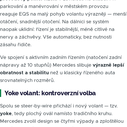
parkování a manévrování v městském provozu
reaguje EQS na malý pohyb volantu výrazněji — menší
otáčení, snadnější otočení. Na dálnici se systém
naopak uklidní: řízení je stabilnější, méně citlivé na
nervy a záchvěvy. Vše automaticky, bez nutnosti
zásahu řidiče.
Ve spojení s aktivním zadním řízením (natočení zadní
nápravy až 10 stupňů) Mercedes slibuje
výrazně lepší
obratnost a stabilitu
než u klasicky řízeného auta
srovnatelných rozměrů.
Yoke volant: kontroverzní volba
Spolu se steer-by-wire přichází i nový volant — tzv.
yoke
, tedy plochý ovál namísto tradičního kruhu.
Mercedes zvolil design se čtyřmi výpady a zploštělou