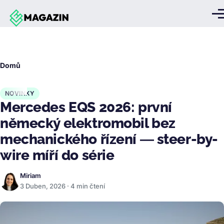
Přejít k hlavnímu obsahu
Me
Drobečková
Domů
navigace
NOVINKY
Mercedes EQS 2026: první
německý elektromobil bez
mechanického řízení — steer-by-
wire míří do série
Miriam
3 Duben, 2026 · 4 min čtení