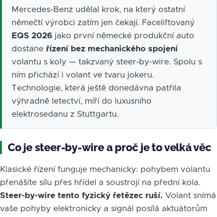
Mercedes-Benz udělal krok, na který ostatní
němečtí výrobci zatím jen čekají. Faceliftovaný
EQS 2026
jako první německé produkční auto
dostane
řízení bez mechanického spojení
volantu s koly — takzvaný steer-by-wire. Spolu s
ním přichází i volant ve tvaru jokeru.
Technologie, která ještě donedávna patřila
výhradně letectví, míří do luxusního
elektrosedanu z Stuttgartu.
Co je steer-by-wire a proč je to velká věc
Klasické řízení funguje mechanicky: pohybem volantu
přenášíte sílu přes hřídel a soustrojí na přední kola.
Steer-by-wire tento fyzický řetězec ruší.
Volant snímá
vaše pohyby elektronicky a signál posílá aktuátorům