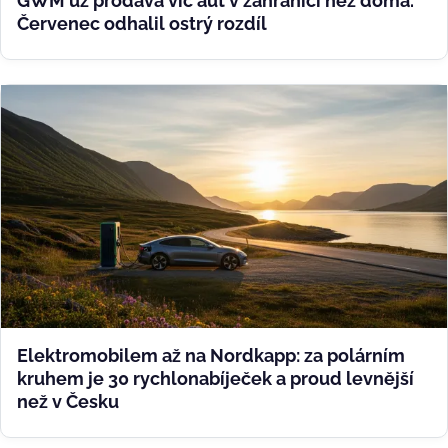
GWM už prodává víc aut v zahraničí než doma.
Červenec odhalil ostrý rozdíl
Elektromobilem až na Nordkapp: za polárním
kruhem je 30 rychlonabíječek a proud levnější
než v Česku