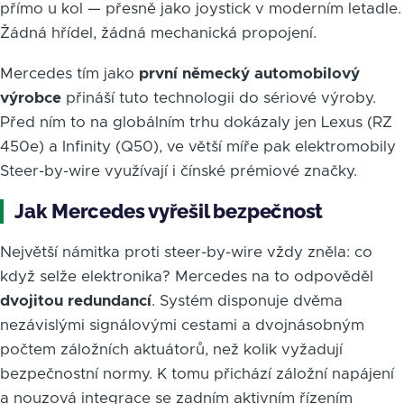
přímo u kol — přesně jako joystick v moderním letadle.
Žádná hřídel, žádná mechanická propojení.
Mercedes tím jako
první německý automobilový
výrobce
přináší tuto technologii do sériové výroby.
Před ním to na globálním trhu dokázaly jen Lexus (RZ
450e) a Infinity (Q50), ve větší míře pak elektromobily
Steer-by-wire využívají i čínské prémiové značky.
Jak Mercedes vyřešil bezpečnost
Největší námitka proti steer-by-wire vždy zněla: co
když selže elektronika? Mercedes na to odpověděl
dvojitou redundancí
. Systém disponuje dvěma
nezávislými signálovými cestami a dvojnásobným
počtem záložních aktuátorů, než kolik vyžadují
bezpečnostní normy. K tomu přichází záložní napájení
a nouzová integrace se zadním aktivním řízením