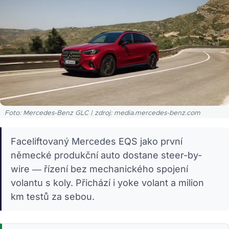
Foto: Mercedes-Benz GLC | zdroj: media.mercedes-benz.com
Faceliftovaný Mercedes EQS jako první
německé produkční auto dostane steer-by-
wire — řízení bez mechanického spojení
volantu s koly. Přichází i yoke volant a milion
km testů za sebou.