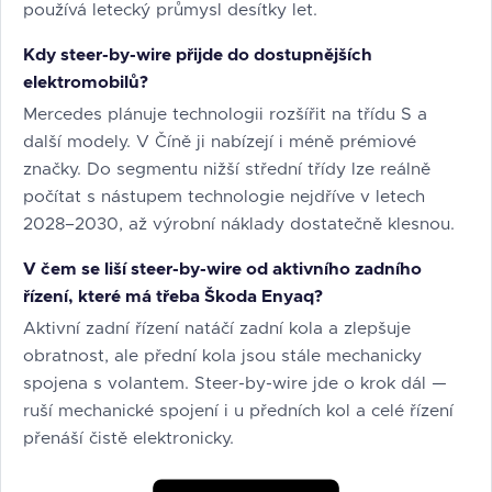
používá letecký průmysl desítky let.
Kdy steer-by-wire přijde do dostupnějších
elektromobilů?
Mercedes plánuje technologii rozšířit na třídu S a
další modely. V Číně ji nabízejí i méně prémiové
značky. Do segmentu nižší střední třídy lze reálně
počítat s nástupem technologie nejdříve v letech
2028–2030, až výrobní náklady dostatečně klesnou.
V čem se liší steer-by-wire od aktivního zadního
řízení, které má třeba Škoda Enyaq?
Aktivní zadní řízení natáčí zadní kola a zlepšuje
obratnost, ale přední kola jsou stále mechanicky
spojena s volantem. Steer-by-wire jde o krok dál —
ruší mechanické spojení i u předních kol a celé řízení
přenáší čistě elektronicky.