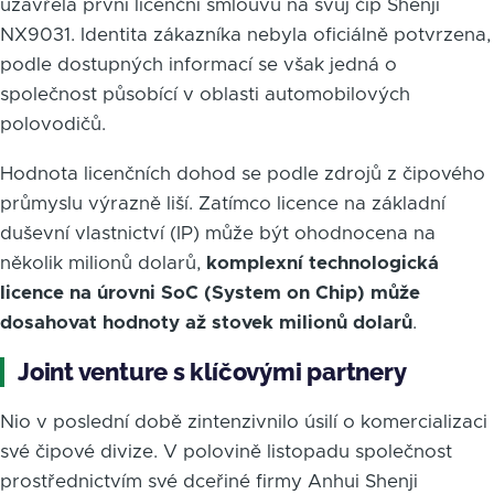
uzavřela první licenční smlouvu na svůj čip Shenji
NX9031. Identita zákazníka nebyla oficiálně potvrzena,
podle dostupných informací se však jedná o
společnost působící v oblasti automobilových
polovodičů.
Hodnota licenčních dohod se podle zdrojů z čipového
průmyslu výrazně liší. Zatímco licence na základní
duševní vlastnictví (IP) může být ohodnocena na
několik milionů dolarů,
komplexní technologická
licence na úrovni SoC (System on Chip) může
dosahovat hodnoty až stovek milionů dolarů
.
Joint venture s klíčovými partnery
Nio v poslední době zintenzivnilo úsilí o komercializaci
své čipové divize. V polovině listopadu společnost
prostřednictvím své dceřiné firmy Anhui Shenji