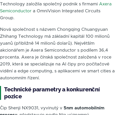
Technology založila společný podnik s firmami
Axera
Semiconductor
a OmniVision Integrated Circuits
Group.
Nová společnost s názvem Chongqing Chuangyuan
Zhihang Technology má základní kapitál 100 milionů
yuanů (přibližně 14 milionů dolarů). Největším
akcionářem je Axera Semiconductor s podílem 36,4
procenta. Axera je čínská společnost založená v roce
2019, která se specializuje na AI čipy pro počítačové
vidění a edge computing, s aplikacemi ve smart cities a
autonomním řízení.
Technické parametry a konkurenční
pozice
Čip Shenji NX9031, vyvinutý v
5nm automobilním
procesu
, představuje podle Nio významný