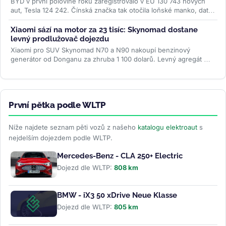
BYD v první polovině roku zaregistrovalo v EU 130 743 nových
aut, Tesla 124 242. Čínská značka tak otočila loňské manko, data
ACEA ale...
>>
Xiaomi sází na motor za 23 tisíc: Skynomad dostane
levný prodlužovač dojezdu
Xiaomi pro SUV Skynomad N70 a N90 nakoupí benzinový
generátor od Donganu za zhruba 1 100 dolarů. Levný agregát má
spolu s baterií až 76 kWh...
>>
První pětka podle WLTP
Níže najdete seznam pěti vozů z našeho
katalogu elektroaut
s
nejdelším dojezdem podle WLTP.
Mercedes-Benz - CLA 250+ Electric
Dojezd dle WLTP:
808 km
BMW - iX3 50 xDrive Neue Klasse
Dojezd dle WLTP:
805 km