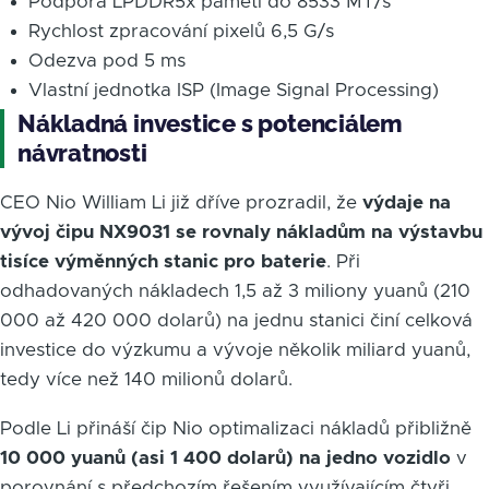
Podpora LPDDR5x paměti do 8533 MT/s
Rychlost zpracování pixelů 6,5 G/s
Odezva pod 5 ms
Vlastní jednotka ISP (Image Signal Processing)
Nákladná investice s potenciálem
návratnosti
CEO Nio William Li již dříve prozradil, že
výdaje na
vývoj čipu NX9031 se rovnaly nákladům na výstavbu
tisíce výměnných stanic pro baterie
. Při
odhadovaných nákladech 1,5 až 3 miliony yuanů (210
000 až 420 000 dolarů) na jednu stanici činí celková
investice do výzkumu a vývoje několik miliard yuanů,
tedy více než 140 milionů dolarů.
Podle Li přináší čip Nio optimalizaci nákladů přibližně
10 000 yuanů (asi 1 400 dolarů) na jedno vozidlo
v
porovnání s předchozím řešením využívajícím čtyři