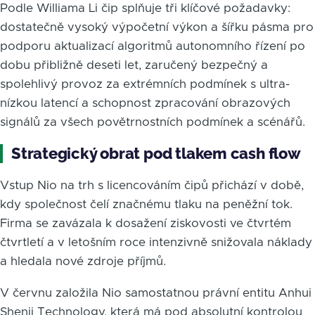
Podle Williama Li čip splňuje tři klíčové požadavky:
dostatečně vysoký výpočetní výkon a šířku pásma pro
podporu aktualizací algoritmů autonomního řízení po
dobu přibližně deseti let, zaručený bezpečný a
spolehlivý provoz za extrémních podmínek s ultra-
nízkou latencí a schopnost zpracování obrazových
signálů za všech povětrnostních podmínek a scénářů.
Strategický obrat pod tlakem cash flow
Vstup Nio na trh s licencováním čipů přichází v době,
kdy společnost čelí značnému tlaku na peněžní tok.
Firma se zavázala k dosažení ziskovosti ve čtvrtém
čtvrtletí a v letošním roce intenzivně snižovala náklady
a hledala nové zdroje příjmů.
V červnu založila Nio samostatnou právní entitu Anhui
Shenji Technology, která má pod absolutní kontrolou