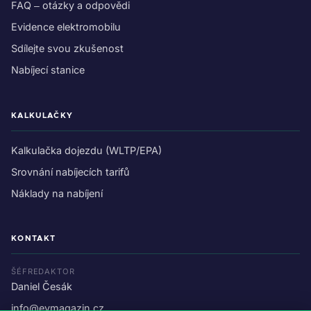
FAQ – otázky a odpovědi
Evidence elektromobilu
Sdílejte svou zkušenost
Nabíjecí stanice
KALKULAČKY
Kalkulačka dojezdu (WLTP/EPA)
Srovnání nabíjecích tarifů
Náklady na nabíjení
KONTAKT
ŠÉFREDAKTOR
Daniel Česák
info@evmagazin.cz