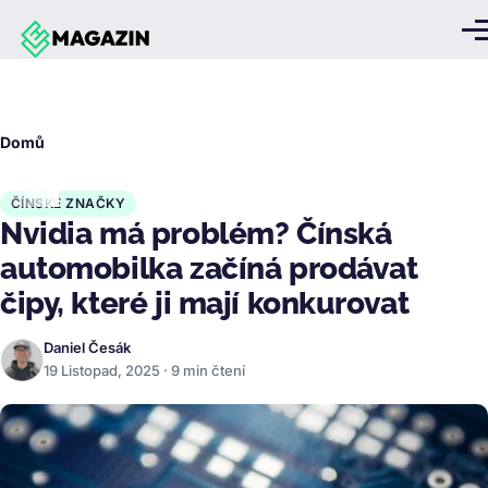
Přejít k hlavnímu obsahu
Me
Drobečková
Domů
navigace
ČÍNSKÉ ZNAČKY
Nvidia má problém? Čínská
automobilka začíná prodávat
čipy, které ji mají konkurovat
Daniel Česák
19 Listopad, 2025 · 9 min čtení