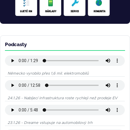
Podcasty
Německo vyrobilo přes 1,6 mil. elektromobilů
24.1.26 - Nabíjecí infrastruktura roste rychleji než prodeje EV
23.1.26 - Dreame vstupuje na automobilový trh