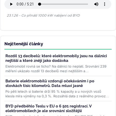
23.1.26 - Co přináší 1000 kW nabíjení od BYD
Nejčtenější články
Rozdíl 13 decibelů: které elektromobily jsou na dálnici
nejtišší a které znějí jako dodávka
Elektromobil rovná se ticho? Na dálnici to neplatí. Srovnání 239
měření ukázalo rozdíl 13 decibelů mezi nejtišším a
nejhlučnějším...
>>
Baterie elektromobilů vzdorují očekáváním i po
stovkách tisíc kilometrů. Data mluví jasně
Po pěti letech si baterie drží 95 % kapacity a u nových vozů
klesla míra výměny na 0,3 %. Rozsáhlá data z reálného provozu
boří mýty,...
>>
BYD předběhlo Teslu v EU o 6 501 registrací. V
elektromobilech je ale srovnání složitější