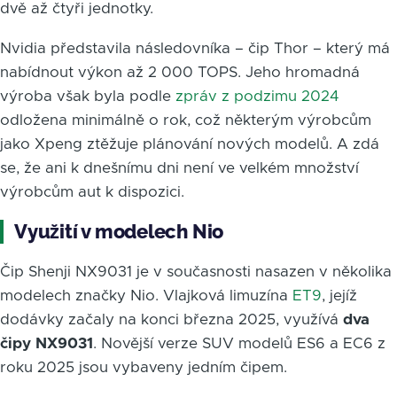
dvě až čtyři jednotky.
Nvidia představila následovníka – čip Thor – který má
nabídnout výkon až 2 000 TOPS. Jeho hromadná
výroba však byla podle
zpráv z podzimu 2024
odložena minimálně o rok, což některým výrobcům
jako Xpeng ztěžuje plánování nových modelů. A zdá
se, že ani k dnešnímu dni není ve velkém množství
výrobcům aut k dispozici.
Využití v modelech Nio
Čip Shenji NX9031 je v současnosti nasazen v několika
modelech značky Nio. Vlajková limuzína
ET9
, jejíž
dodávky začaly na konci března 2025, využívá
dva
čipy NX9031
. Novější verze SUV modelů ES6 a EC6 z
roku 2025 jsou vybaveny jedním čipem.