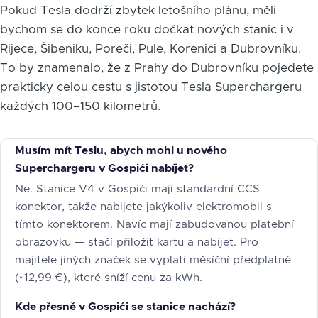
Pokud Tesla dodrží zbytek letošního plánu, měli
bychom se do konce roku dočkat nových stanic i v
Rijece, Šibeniku, Poreči, Pule, Korenici a Dubrovníku.
To by znamenalo, že z Prahy do Dubrovníku pojedete
prakticky celou cestu s jistotou Tesla Superchargeru
každých 100–150 kilometrů.
Musím mít Teslu, abych mohl u nového
Superchargeru v Gospići nabíjet?
Ne. Stanice V4 v Gospići mají standardní CCS
konektor, takže nabijete jakýkoliv elektromobil s
tímto konektorem. Navíc mají zabudovanou platební
obrazovku — stačí přiložit kartu a nabíjet. Pro
majitele jiných značek se vyplatí měsíční předplatné
(~12,99 €), které sníží cenu za kWh.
Kde přesně v Gospići se stanice nachází?