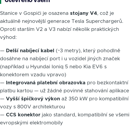
Stanice v Gospići je osazena
stojany V4
, což je
aktuálně nejnovější generace Tesla Superchargerů.
Oproti starším V2 a V3 nabízí několik praktických
výhod:
—
Delší nabíjecí kabel
(~3 metry), který pohodlně
dosáhne na nabíjecí port i u vozidel jiných značek
(například u Hyundai Ioniq 5 nebo Kia EV6 s
konektorem vzadu vpravo)
—
Integrovaná platební obrazovka
pro bezkontaktní
platbu kartou — už žádné povinné stahování aplikace
—
Vyšší špičkový výkon
až 350 kW pro kompatibilní
vozy s 800V architekturou
—
CCS konektor
jako standard, kompatibilní se všemi
evropskými elektromobily