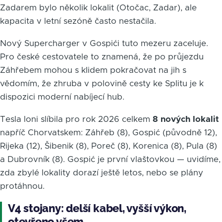
Zadarem bylo několik lokalit (Otočac, Zadar), ale
kapacita v letní sezóně často nestačila.
Nový Supercharger v Gospići tuto mezeru zaceluje.
Pro české cestovatele to znamená, že po průjezdu
Záhřebem mohou s klidem pokračovat na jih s
vědomím, že zhruba v polovině cesty ke Splitu je k
dispozici moderní nabíjecí hub.
Tesla loni slíbila pro rok 2026 celkem
8 nových lokalit
napříč Chorvatskem: Záhřeb (8), Gospić (původně 12),
Rijeka (12), Šibenik (8), Poreč (8), Korenica (8), Pula (8)
a Dubrovník (8). Gospić je první vlaštovkou — uvidíme,
zda zbylé lokality dorazí ještě letos, nebo se plány
protáhnou.
V4 stojany: delší kabel, vyšší výkon,
otevřeno všem