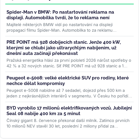
Spider-Man v BMW: Po nastartování reklama na
displeji. Automobilka tvrdí, že to reklama není
Majitelé některých BMW vidí po nastartování na displeji
propagaci filmu Spider-Man. Automobilka to za reklamu
nepovažuje, řidiči ale mluví...
>>
PRE POINT má 928 dobíjecích stanic. Jenže 400 kW,
kterými se chlubí jako ultrarychlým nabíjením, už
dnešní auta začínají překonávat
Pražská energetika hlásí za první pololetí 2026 nárůst spotřeby o
42 % a 32 nových stanic. Síť PRE POINT má už 928 stanic a 1
468...
>>
Peugeot e-5008: velké elektrické SUV pro rodiny, které
nechce dělat kompromisy
Peugeot e-5008 nabídne až 7 sedadel, dojezd přes 500 km a
jeden z nejkrásnějších interiérů v segmentu. V Česku ho pořídíte
od 1,2...
>>
BYD vyrobilo 17 milionů elektrifikovaných vozů. Jubilejní
Seal 08 nabije 400 km za 5 minut
Čínský gigant 8. července překonal další milník. Zatímco prvních
10 milionů NEV stavěl 30 let, poslední 2 miliony přidal za
necelých...
>>