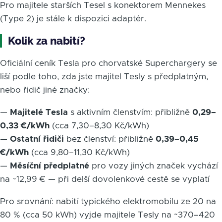
Pro majitele starších Tesel s konektorem Mennekes
(Type 2) je stále k dispozici adaptér.
Kolik za nabití?
Oficiální ceník Tesla pro chorvatské Superchargery se
liší podle toho, zda jste majitel Tesly s předplatným,
nebo řidič jiné značky:
—
Majitelé Tesla
s aktivním členstvím: přibližně
0,29–
0,33 €/kWh
(cca 7,30–8,30 Kč/kWh)
—
Ostatní řidiči
bez členství: přibližně
0,39–0,45
€/kWh
(cca 9,80–11,30 Kč/kWh)
—
Měsíční předplatné
pro vozy jiných značek vychází
na ~12,99 € — při delší dovolenkové cestě se vyplatí
Pro srovnání: nabití typického elektromobilu ze 20 na
80 % (cca 50 kWh) vyjde majitele Tesly na ~370–420