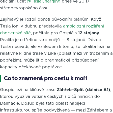
oficiální účet
@TeslaCharging
dnes ve 20:17
středoevropského času.
Zajímavý je rozdíl oproti původním plánům. Když
Tesla loni v dubnu představila
ambiciózní rozšíření
chorvatské sítě
, počítala pro Gospić s
12 stojany
.
Realita je o třetinu skromnější — 8 stojanů. Důvod
Tesla neuvádí, ale vzhledem k tomu, že lokalita leží na
relativně klidné trase v Liké (oblast mezi vnitrozemím a
pobřežím), může jít o pragmatické přizpůsobení
kapacity očekávané poptávce.
Co to znamená pro cestu k moři
Gospić leží na klíčové trase
Záhřeb–Split (dálnice A1)
,
kterou využívá většina českých řidičů mířících do
Dalmácie. Dosud byla tato oblast nabíjecí
infrastrukturou spíše podvyživená — mezi Záhřebem a