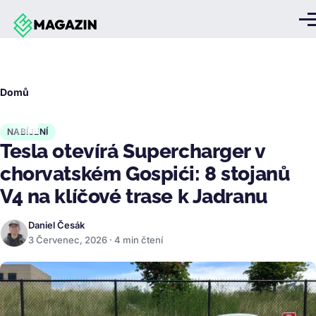
Přejít k hlavnímu obsahu
Me
Drobečková
Domů
navigace
NABÍJENÍ
Tesla otevírá Supercharger v
chorvatském Gospići: 8 stojanů
V4 na klíčové trase k Jadranu
Daniel Česák
3 Červenec, 2026 · 4 min čtení