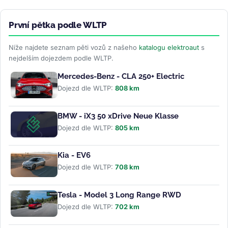
První pětka podle WLTP
Níže najdete seznam pěti vozů z našeho
katalogu elektroaut
s
nejdelším dojezdem podle WLTP.
Mercedes-Benz - CLA 250+ Electric
Dojezd dle WLTP:
808 km
BMW - iX3 50 xDrive Neue Klasse
Dojezd dle WLTP:
805 km
Kia - EV6
Dojezd dle WLTP:
708 km
Tesla - Model 3 Long Range RWD
Dojezd dle WLTP:
702 km