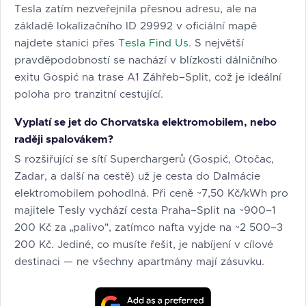
Tesla zatím nezveřejnila přesnou adresu, ale na
základě lokalizačního ID 29992 v oficiální mapě
najdete stanici přes
Tesla Find Us
. S největší
pravděpodobností se nachází v blízkosti dálničního
exitu Gospić na trase A1 Záhřeb–Split, což je ideální
poloha pro tranzitní cestující.
Vyplatí se jet do Chorvatska elektromobilem, nebo
raději spalovákem?
S rozšiřující se sítí Superchargerů (Gospić, Otočac,
Zadar, a další na cestě) už je cesta do Dalmácie
elektromobilem pohodlná. Při ceně ~7,50 Kč/kWh pro
majitele Tesly vychází cesta Praha–Split na ~900–1
200 Kč za „palivo", zatímco nafta vyjde na ~2 500–3
200 Kč. Jediné, co musíte řešit, je nabíjení v cílové
destinaci — ne všechny apartmány mají zásuvku.