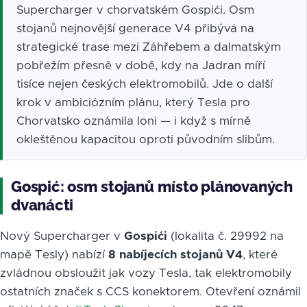
Supercharger v chorvatském Gospići. Osm
stojanů nejnovější generace V4 přibývá na
strategické trase mezi Záhřebem a dalmatským
pobřežím přesně v době, kdy na Jadran míří
tisíce nejen českých elektromobilů. Jde o další
krok v ambiciózním plánu, který Tesla pro
Chorvatsko oznámila loni — i když s mírně
okleštěnou kapacitou oproti původním slibům.
Gospić: osm stojanů místo plánovaných
dvanácti
Nový Supercharger v
Gospići
(lokalita č. 29992 na
mapě Tesly) nabízí
8 nabíjecích stojanů V4
, které
zvládnou obsloužit jak vozy Tesla, tak elektromobily
ostatních značek s CCS konektorem. Otevření oznámil