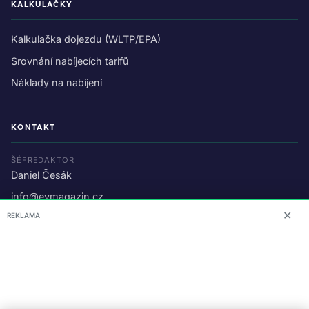
KALKULAČKY
Kalkulačka dojezdu (WLTP/EPA)
Srovnání nabíjecích tarifů
Náklady na nabíjení
KONTAKT
ŠÉFREDAKTOR
Daniel Česák
info@evmagazin.cz
✕
REKLAMA
O nás
Reklama