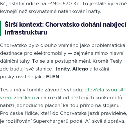
Kč, ostatní řidiče na ~490–570 Kč. To je stále výrazně
levnější než srovnatelné natankování nafty.
Širší kontext: Chorvatsko dohání nabíjecí
infrastrukturu
Chorvatsko bylo dlouho vnímáno jako problematická
destinace pro elektromobily — zejména mimo hlavní
dálniční tahy. To se ale postupně mění. Kromě Tesly
zde budují své stanice i
Ionity, Allego
a lokální
poskytovatelé jako
ELEN
.
Tesla má v tomhle závodě výhodu:
otevřela svou síť
všem značkám
a na rozdíl od některých konkurentů
nabízí jednoduché placení kartou přímo na stojanu.
Pro české řidiče, kteří do Chorvatska jezdí pravidelně,
je rozšiřování Superchargerů podél A1 skvělá zpráva.