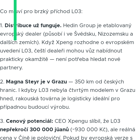
Co mluví pro brzký příchod L03:
1.
Distribuce už funguje.
Hedin Group je etablovaný
evropský dealer (působí i ve Švédsku, Nizozemsku a
dalších zemích). Když Xpeng rozhodne o evropském
uvedení L03, čeští dealeři mohou vůz nabídnout
prakticky okamžitě — není potřeba hledat nové
partnery.
2.
Magna Steyr je v Grazu
— 350 km od českých
hranic. I kdyby L03 nebyla čtvrtým modelem v Grazu
hned, rakouská továrna je logisticky ideální pro
případnou budoucí výrobu.
3.
Cenový potenciál:
CEO Xpengu slíbil, že L03
nepřekročí 300 000 jüanů
(~930 000 Kč), ale reálná
cena v Číně je poloviční. Pokud by evropská verze s