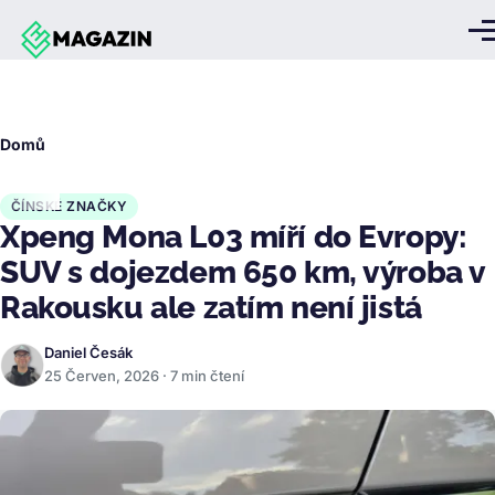
Přejít k hlavnímu obsahu
Me
Drobečková
Domů
navigace
ČÍNSKÉ ZNAČKY
Xpeng Mona L03 míří do Evropy:
SUV s dojezdem 650 km, výroba v
Rakousku ale zatím není jistá
Daniel Česák
25 Červen, 2026 · 7 min čtení