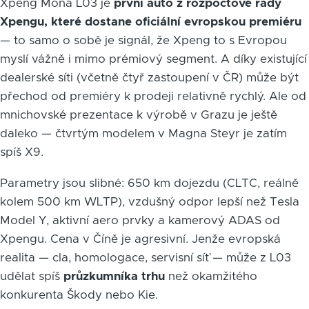
Xpeng Mona L03 je
první auto z rozpočtové řady
Xpengu, které dostane oficiální evropskou premiéru
— to samo o sobě je signál, že Xpeng to s Evropou
myslí vážně i mimo prémiový segment. A díky existující
dealerské síti (včetně čtyř zastoupení v ČR) může být
přechod od premiéry k prodeji relativně rychlý. Ale od
mnichovské prezentace k výrobě v Grazu je ještě
daleko — čtvrtým modelem v Magna Steyr je zatím
spíš X9.
Parametry jsou slibné: 650 km dojezdu (CLTC, reálně
kolem 500 km WLTP), vzdušný odpor lepší než Tesla
Model Y, aktivní aero prvky a kamerový ADAS od
Xpengu. Cena v Číně je agresivní. Jenže evropská
realita — cla, homologace, servisní síť — může z L03
udělat spíš
průzkumníka trhu
než okamžitého
konkurenta Škody nebo Kie.