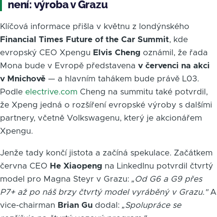
není: výroba v Grazu
Klíčová informace přišla v květnu z londýnského
Financial Times Future of the Car Summit
, kde
evropský CEO Xpengu
Elvis Cheng
oznámil, že řada
Mona bude v Evropě představena
v červenci na akci
v Mnichově
— a hlavním tahákem bude právě L03.
Podle
electrive.com
Cheng na summitu také potvrdil,
že Xpeng jedná o rozšíření evropské výroby s dalšími
partnery, včetně Volkswagenu, který je akcionářem
Xpengu.
Jenže tady končí jistota a začíná spekulace. Začátkem
června CEO
He Xiaopeng
na LinkedInu potvrdil čtvrtý
model pro Magna Steyr v Grazu:
„Od G6 a G9 přes
P7+ až po náš brzy čtvrtý model vyráběný v Grazu."
A
vice-chairman
Brian Gu
dodal:
„Spolupráce se