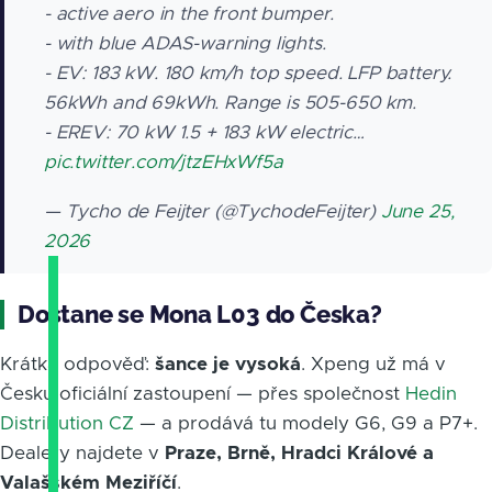
- active aero in the front bumper.
- with blue ADAS-warning lights.
- EV: 183 kW. 180 km/h top speed. LFP battery.
56kWh and 69kWh. Range is 505-650 km.
- EREV: 70 kW 1.5 + 183 kW electric…
pic.twitter.com/jtzEHxWf5a
— Tycho de Feijter (@TychodeFeijter)
June 25,
2026
Dostane se Mona L03 do Česka?
Krátká odpověď:
šance je vysoká
. Xpeng už má v
Česku oficiální zastoupení — přes společnost
Hedin
Distribution CZ
— a prodává tu modely G6, G9 a P7+.
Dealery najdete v
Praze, Brně, Hradci Králové a
Valašském Meziříčí
.