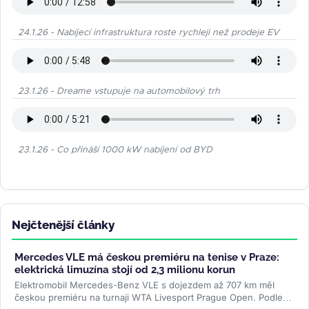
24.1.26 - Nabíjecí infrastruktura roste rychleji než prodeje EV
23.1.26 - Dreame vstupuje na automobilový trh
23.1.26 - Co přináší 1000 kW nabíjení od BYD
Nejčtenější články
Mercedes VLE má českou premiéru na tenise v Praze:
elektrická limuzína stojí od 2,3 milionu korun
Elektromobil Mercedes-Benz VLE s dojezdem až 707 km měl
českou premiéru na turnaji WTA Livesport Prague Open. Podle