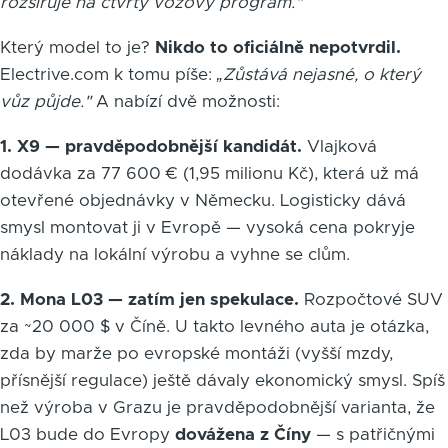
rozšiřuje na čtvrtý vozový program."
Který model to je?
Nikdo to oficiálně nepotvrdil.
Electrive.com k tomu píše:
„Zůstává nejasné, o který
vůz půjde."
A nabízí dvě možnosti:
1. X9 — pravděpodobnější kandidát.
Vlajková
dodávka za 77 600 € (1,95 milionu Kč), která už má
otevřené objednávky v Německu. Logisticky dává
smysl montovat ji v Evropě — vysoká cena pokryje
náklady na lokální výrobu a vyhne se clům.
2. Mona L03 — zatím jen spekulace.
Rozpočtové SUV
za ~20 000 $ v Číně. U takto levného auta je otázka,
zda by marže po evropské montáži (vyšší mzdy,
přísnější regulace) ještě dávaly ekonomický smysl. Spíš
než výroba v Grazu je pravděpodobnější varianta, že
L03 bude do Evropy
dovážena z Číny
— s patřičnými