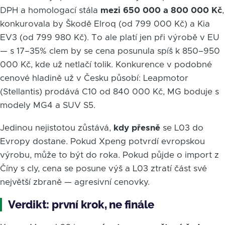
DPH a homologací stála
mezi 650 000 a 800 000 Kč
,
konkurovala by Škodě Elroq (od 799 000 Kč) a Kia
EV3 (od 799 980 Kč). To ale platí jen při výrobě v EU
— s 17–35% clem by se cena posunula spíš k 850–950
000 Kč, kde už netlačí tolik. Konkurence v podobné
cenové hladině už v Česku působí: Leapmotor
(Stellantis) prodává C10 od 840 000 Kč, MG boduje s
modely MG4 a SUV S5.
Jedinou nejistotou zůstává,
kdy přesně
se L03 do
Evropy dostane. Pokud Xpeng potvrdí evropskou
výrobu, může to být do roka. Pokud půjde o import z
Číny s cly, cena se posune výš a L03 ztratí část své
největší zbraně — agresivní cenovky.
Verdikt: první krok, ne finále