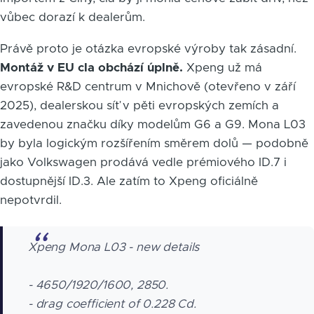
vůbec dorazí k dealerům.
Právě proto je otázka evropské výroby tak zásadní.
Montáž v EU cla obchází úplně.
Xpeng už má
evropské R&D centrum v Mnichově (otevřeno v září
2025), dealerskou síť v pěti evropských zemích a
zavedenou značku díky modelům G6 a G9. Mona L03
by byla logickým rozšířením směrem dolů — podobně
jako Volkswagen prodává vedle prémiového ID.7 i
dostupnější ID.3. Ale zatím to Xpeng oficiálně
nepotvrdil.
Xpeng Mona L03 - new details
- 4650/1920/1600, 2850.
- drag coefficient of 0.228 Cd.