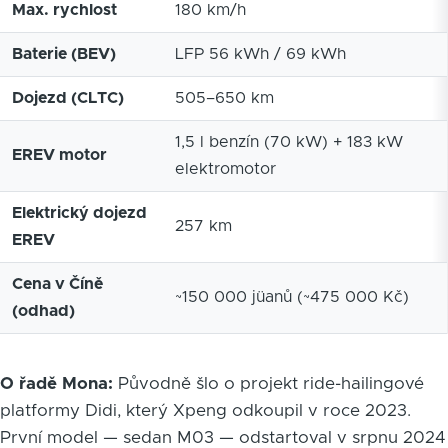
Max. rychlost
180 km/h
Baterie (BEV)
LFP 56 kWh / 69 kWh
Dojezd (CLTC)
505–650 km
1,5 l benzín (70 kW) + 183 kW
EREV motor
elektromotor
Elektrický dojezd
257 km
EREV
Cena v Číně
~150 000 jüanů (~475 000 Kč)
(odhad)
O řadě Mona:
Původně šlo o projekt ride-hailingové
platformy Didi, který Xpeng odkoupil v roce 2023.
První model — sedan M03 — odstartoval v srpnu 2024