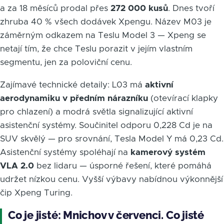
a za 18 měsíců prodal přes
272 000 kusů
. Dnes tvoří
zhruba 40 % všech dodávek Xpengu. Název M03 je
záměrným odkazem na Teslu Model 3 — Xpeng se
netají tím, že chce Teslu porazit v jejím vlastním
segmentu, jen za poloviční cenu.
Zajímavé technické detaily: L03 má
aktivní
aerodynamiku v předním nárazníku
(otevírací klapky
pro chlazení) a modrá světla signalizující aktivní
asistenční systémy. Součinitel odporu 0,228 Cd je na
SUV skvělý — pro srovnání, Tesla Model Y má 0,23 Cd.
Asistenční systémy spoléhají na
kamerový systém
VLA 2.0
bez lidaru — úsporné řešení, které pomáhá
udržet nízkou cenu. Vyšší výbavy nabídnou výkonnější
čip Xpeng Turing.
Co je jisté: Mnichov v červenci. Co jisté