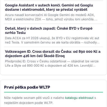
konfigurátoru automobilky...
>>
Google Assistant v autech končí. Gemini od Googlu
dostane i elektromobil, který se přestal vyrábět
Acura nasadí konverzační AI Google Gemini do modelů ADX,
MDX a elektrického ZDX — toho, jehož výrobu loni ukončila.
Přidává se k vlně,...
>>
Detail, který v datech zapadl: Čínské BYD v Evropě
svrhlo Teslu
Data ACEA za H1 2026 ukazují, že BYD v EU registrovala víc aut
než Tesla. V samotném červnu se ale karta obrátila – rozhodly
ceny paliv i...
>>
Volkswagen ID. Cross dorazil do Česka: od 890 000 Kč a
dojezdem 426 km čelí Škodě Elroq
Předprodej ID. Cross v Česku odstartoval — objednat lze verze
Life a Style od 890 000 Kč s dojezdem až 426 km. Levnější
Trend za 691 000 Kč...
>>
První pětka podle WLTP
Níže najdete seznam pěti vozů z našeho
katalogu elektroaut
s
nejdelším dojezdem podle WLTP.