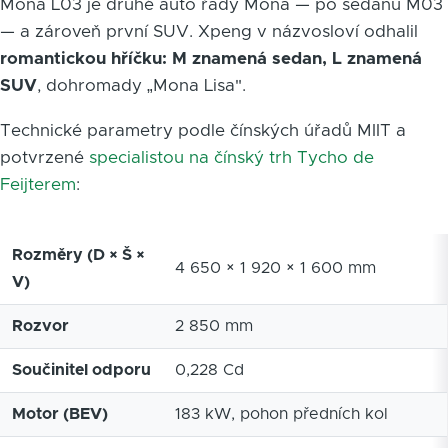
Mona L03 je druhé auto řady Mona — po sedanu M03
— a zároveň první SUV. Xpeng v názvosloví odhalil
romantickou hříčku: M znamená sedan, L znamená
SUV
, dohromady „Mona Lisa".
Technické parametry podle čínských úřadů MIIT a
potvrzené
specialistou na čínský trh Tycho de
Feijterem
:
Rozměry (D × Š ×
4 650 × 1 920 × 1 600 mm
V)
Rozvor
2 850 mm
Součinitel odporu
0,228 Cd
Motor (BEV)
183 kW, pohon předních kol