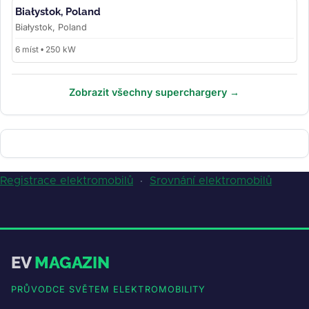
Białystok, Poland
Białystok, Poland
6 míst • 250 kW
Zobrazit všechny superchargery →
Registrace elektromobilů
·
Srovnání elektromobilů
EV
MAGAZIN
PRŮVODCE SVĚTEM ELEKTROMOBILITY