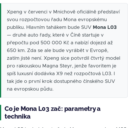
Xpeng v červenci v Mnichově oficiálně představí
svou rozpočtovou řadu Mona evropskému
publiku. Hlavním tahákem bude SUV
Mona L03
— druhé auto řady, které v Číně startuje v
přepočtu pod 500 000 Kč a nabízí dojezd až
650 km. Zda se ale bude vyrábět v Evropě,
zatím jisté není. Xpeng sice potvrdil čtvrtý model
pro rakouskou Magna Steyr, jenže favoritem je
spíš luxusní dodávka X9 než rozpočtová L03. I
tak jde o první krok dostupného čínského SUV
na evropskou půdu.
Co je Mona L03 zač: parametry a
technika