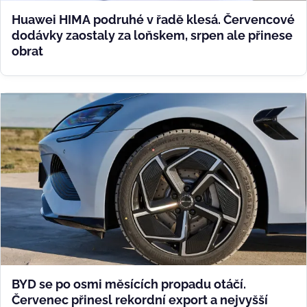
Huawei HIMA podruhé v řadě klesá. Červencové
dodávky zaostaly za loňskem, srpen ale přinese
obrat
BYD se po osmi měsících propadu otáčí.
Červenec přinesl rekordní export a nejvyšší