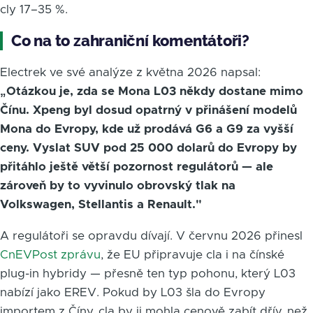
cly 17–35 %.
Co na to zahraniční komentátoři?
Electrek ve své analýze z května 2026 napsal:
„Otázkou je, zda se Mona L03 někdy dostane mimo
Čínu. Xpeng byl dosud opatrný v přinášení modelů
Mona do Evropy, kde už prodává G6 a G9 za vyšší
ceny. Vyslat SUV pod 25 000 dolarů do Evropy by
přitáhlo ještě větší pozornost regulátorů — ale
zároveň by to vyvinulo obrovský tlak na
Volkswagen, Stellantis a Renault."
A regulátoři se opravdu dívají. V červnu 2026 přinesl
CnEVPost zprávu
, že EU připravuje cla i na čínské
plug-in hybridy — přesně ten typ pohonu, který L03
nabízí jako EREV. Pokud by L03 šla do Evropy
importem z Číny, cla by ji mohla cenově zabít dřív, než