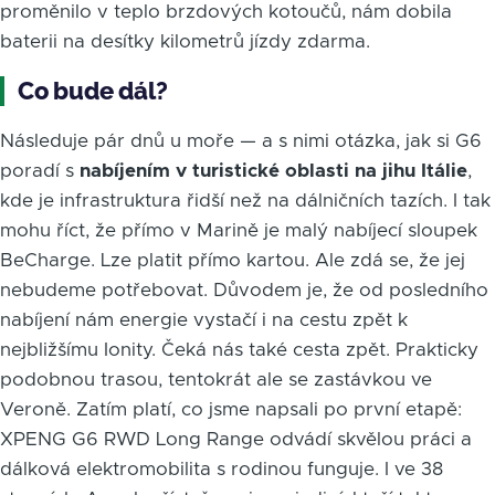
proměnilo v teplo brzdových kotoučů, nám dobila
baterii na desítky kilometrů jízdy zdarma.
Co bude dál?
Následuje pár dnů u moře — a s nimi otázka, jak si G6
poradí s
nabíjením v turistické oblasti na jihu Itálie
,
kde je infrastruktura řidší než na dálničních tazích. I tak
mohu říct, že přímo v Marině je malý nabíjecí sloupek
BeCharge. Lze platit přímo kartou. Ale zdá se, že jej
nebudeme potřebovat. Důvodem je, že od posledního
nabíjení nám energie vystačí i na cestu zpět k
nejbližšímu Ionity. Čeká nás také cesta zpět. Prakticky
podobnou trasou, tentokrát ale se zastávkou ve
Veroně. Zatím platí, co jsme napsali po první etapě:
XPENG G6 RWD Long Range odvádí skvělou práci a
dálková elektromobilita s rodinou funguje. I ve 38