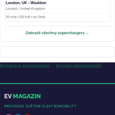
London, UK - Waddon
London, United Kingdom
20 míst • 250 kW • ne-Tesla
Zobrazit všechny superchargery →
Registrace elektromobilů
·
Srovnání elektromobilů
EV
MAGAZIN
PRŮVODCE SVĚTEM ELEKTROMOBILITY