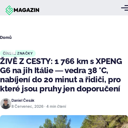
Přejít k hlavnímu obsahu
Me
Drobečková
Domů
navigace
ČÍNSKÉ ZNAČKY
ŽIVĚ Z CESTY: 1 766 km s XPENG
G6 na jih Itálie — vedra 38 °C,
nabíjení do 20 minut a řidiči, pro
které jsou pruhy jen doporučení
Daniel Česák
8 Červenec, 2026 · 4 min čtení