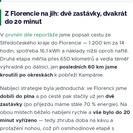
Z Florencie na jih: dvě zastávky, dvakrát
do 20 minut
V
prvním díle reportáže
jsme popsali cestu ze
Středočeského kraje do Florencie — 1 200 km za 14
hodin, spotřeba 16,1 kWh a náklady nižší oproti naftě.
Druhá etapa měřila přes 650 kilometrů a vedla téměř
výhradně po dálnici, jen
posledních 60 km jsme
kroutili po okreskách
k pobřeží Kampánie.
Nabíjecí strategie byla jednoduchá: ve Florencii jsme
dobili do plna
a po cestě pak stačily už jen
dvě
zastávky
(po příjezdu máme stále 70 % energie). Na
obou místech běželo nabíjení rychle a
vše bylo do 20
minut vyřízeno
— tedy zhruba doba na kávu a
protažení nohou, což při osmihodinové etapě s