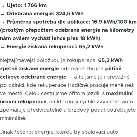
→
Ujeto: 1 766 km
→
Odebraná energie: 324,5 kWh
→
Průměrná spotřeba dle aplikace: 16,9 kWh/100 km
(prostým přepočtem odebrané energie na kilometry
nám ovšem vychází lehce přes 18 kWh)
→
Energie získaná rekuperací: 65,2 kWh
Nejzajímavější položkou je rekuperace.
65,2 kWh
zpětně získané energie
odpovídá zhruba
pětině
celkové odebrané energie
— a to jsme jeli převážně
po dálnici, kde rekuperace tradičně pracuje méně než
ve městě. Celou cestu jsme přitom jezdili s
maximální
úrovní rekuperace
, na kterou si rychle zvyknete: auto
zpomaluje předvídatelně a brzdový pedál potřebujete
minimálně.
Jinak řečeno: energie, kterou by spalovací auto