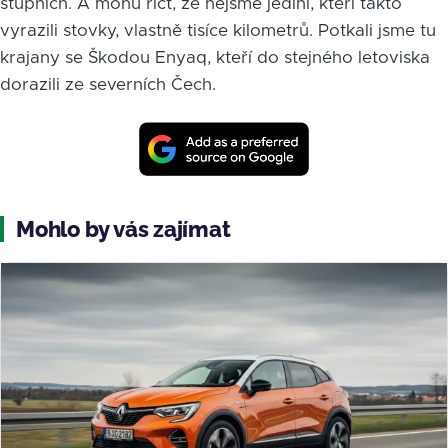
stupních. A mohu říct, že nejsme jediní, kteří takto
vyrazili stovky, vlastně tisíce kilometrů. Potkali jsme tu
krajany se Škodou Enyaq, kteří do stejného letoviska
dorazili ze severních Čech.
Mohlo by vás zajímat