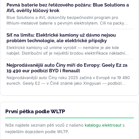
Pevná baterie bez řetězového požáru: Blue Solutions a
AVL ověřily klíčový krok
Blue Solutions a AVL dokončily bezpečnostní program pro
lithium-metalové baterie s pevným elektrolytem. Cílí na packy
bez šíření tepelné...
>>
Síť na limitu: Elektrické kamiony už dávno nejsou
problém technologie, ale elektrické přípojky
Elektrické kamiony už umíme vyrobit — nemáme je ale kde
nabíjet. Distribuční síť je největší brzdou elektrifikace nákladní
dopravy....
>>
Nejprodávanější auto Číny míří do Evropy: Geely E2 za
19 490 eur podbízí BYD i Renault
Nejprodávanější auto Číny roku 2025 začíná v Evropě na 19 490
eurech. Geely E2 — v Číně známé jako Xingyuan — podbízí
BYD...
>>
První pětka podle WLTP
Níže najdete seznam pěti vozů z našeho
katalogu elektroaut
s
nejdelším dojezdem podle WLTP.