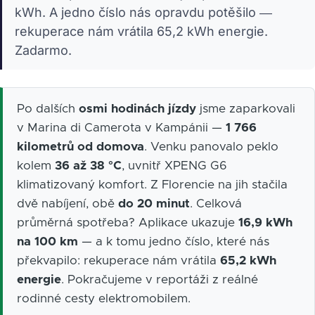
kWh. A jedno číslo nás opravdu potěšilo —
rekuperace nám vrátila 65,2 kWh energie.
Zadarmo.
Po dalších
osmi hodinách jízdy
jsme zaparkovali
v Marina di Camerota v Kampánii —
1 766
kilometrů od domova
. Venku panovalo peklo
kolem
36 až 38 °C
, uvnitř XPENG G6
klimatizovaný komfort. Z Florencie na jih stačila
dvě nabíjení, obě
do 20 minut
. Celková
průměrná spotřeba? Aplikace ukazuje
16,9 kWh
na 100 km
— a k tomu jedno číslo, které nás
překvapilo: rekuperace nám vrátila
65,2 kWh
energie
. Pokračujeme v reportáži z reálné
rodinné cesty elektromobilem.