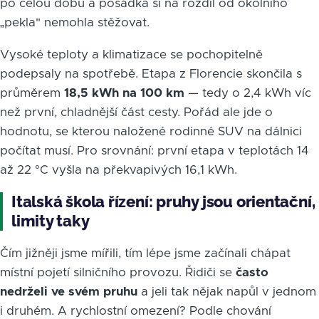
po celou dobu a posádka si na rozdíl od okolního
„pekla" nemohla stěžovat.
Vysoké teploty a klimatizace se pochopitelně
podepsaly na spotřebě. Etapa z Florencie skončila s
průměrem
18,5 kWh na 100 km
— tedy o 2,4 kWh víc
než první, chladnější část cesty. Pořád ale jde o
hodnotu, se kterou naložené rodinné SUV na dálnici
počítat musí. Pro srovnání: první etapa v teplotách 14
až 22 °C vyšla na překvapivých 16,1 kWh.
Italská škola řízení: pruhy jsou orientační,
limity taky
Čím jižněji jsme mířili, tím lépe jsme začínali chápat
místní pojetí silničního provozu. Řidiči se
často
nedrželi ve svém pruhu
a jeli tak nějak napůl v jednom
i druhém. A rychlostní omezení? Podle chování