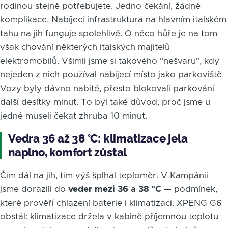
rodinou stejně potřebujete. Jedno čekání, žádné
komplikace. Nabíjecí infrastruktura na hlavním italském
tahu na jih funguje spolehlivě. O něco hůře je na tom
však chování některých italských majitelů
elektromobilů. Všimli jsme si takového "nešvaru", kdy
nejeden z nich používal nabíjecí místo jako parkoviště.
Vozy byly dávno nabité, přesto blokovali parkování
další desítky minut. To byl také důvod, proč jsme u
jedné museli čekat zhruba 10 minut.
Vedra 36 až 38 °C: klimatizace jela
naplno, komfort zůstal
Čím dál na jih, tím výš šplhal teploměr. V Kampánii
jsme dorazili do
veder mezi 36 a 38 °C
— podmínek,
které prověří chlazení baterie i klimatizaci. XPENG G6
obstál: klimatizace držela v kabině příjemnou teplotu