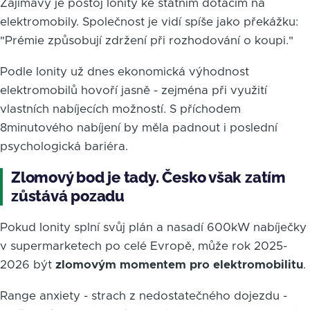
Zajímavý je postoj Ionity ke státním dotacím na
elektromobily. Společnost je vidí spíše jako překážku:
"Prémie způsobují zdržení při rozhodování o koupi."
Podle Ionity už dnes ekonomická výhodnost
elektromobilů hovoří jasně - zejména při využití
vlastních nabíjecích možností. S příchodem
8minutového nabíjení by měla padnout i poslední
psychologická bariéra.
Zlomový bod je tady. Česko však zatím
zůstává pozadu
Pokud Ionity splní svůj plán a nasadí 600kW nabíječky
v supermarketech po celé Evropě, může rok 2025-
2026 být
zlomovým momentem pro elektromobilitu
.
Range anxiety - strach z nedostatečného dojezdu -