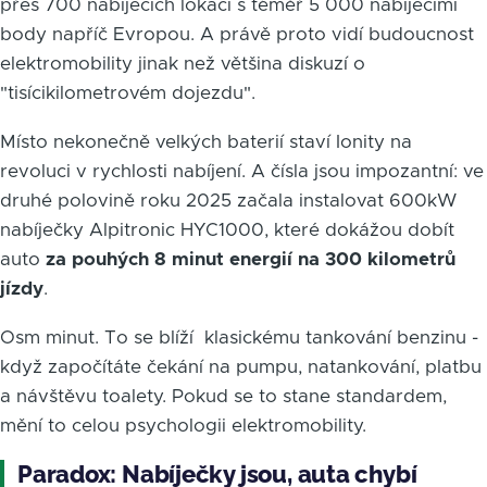
přes 700 nabíjecích lokací s téměř 5 000 nabíjecími
body napříč Evropou. A právě proto vidí budoucnost
elektromobility jinak než většina diskuzí o
"tisícikilometrovém dojezdu".
Místo nekonečně velkých baterií staví Ionity na
revoluci v rychlosti nabíjení. A čísla jsou impozantní: ve
druhé polovině roku 2025 začala instalovat 600kW
nabíječky Alpitronic HYC1000, které dokážou dobít
auto
za pouhých 8 minut energií na 300 kilometrů
jízdy
.
Osm minut. To se blíží klasickému tankování benzinu -
když započítáte čekání na pumpu, natankování, platbu
a návštěvu toalety. Pokud se to stane standardem,
mění to celou psychologii elektromobility.
Paradox: Nabíječky jsou, auta chybí