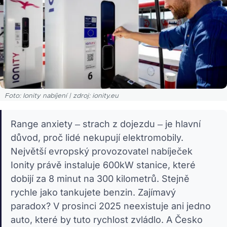
Foto: Ionity nabíjení | zdroj: ionity.eu
Range anxiety – strach z dojezdu – je hlavní
důvod, proč lidé nekupují elektromobily.
Největší evropský provozovatel nabíječek
Ionity právě instaluje 600kW stanice, které
dobijí za 8 minut na 300 kilometrů. Stejně
rychle jako tankujete benzin. Zajímavý
paradox? V prosinci 2025 neexistuje ani jedno
auto, které by tuto rychlost zvládlo. A Česko