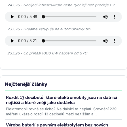
24.1.26 - Nabíjecí infrastruktura roste rychleji než prodeje EV
23.1.26 - Dreame vstupuje na automobilový trh
23.1.26 - Co přináší 1000 kW nabíjení od BYD
Nejčtenější články
Rozdíl 13 decibelů: které elektromobily jsou na dálnici
nejtišší a které znějí jako dodávka
Elektromobil rovná se ticho? Na dálnici to neplatí. Srovnání 239
měření ukázalo rozdíl 13 decibelů mezi nejtišším a
nejhlučnějším...
>>
Výroba baterií s pevným elektrolytem bez nových