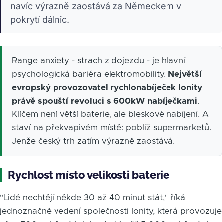
navíc výrazně zaostává za Německem v
pokrytí dálnic.
Range anxiety - strach z dojezdu - je hlavní
psychologická bariéra elektromobility.
Největší
evropský provozovatel rychlonabíječek Ionity
právě spouští revoluci s 600kW nabíječkami
.
Klíčem není větší baterie, ale bleskové nabíjení. A
staví na překvapivém místě: poblíž supermarketů.
Jenže český trh zatím výrazně zaostává.
Rychlost místo velikosti baterie
"Lidé nechtějí někde 30 až 40 minut stát," říká
jednoznačně vedení společnosti Ionity, která provozuje