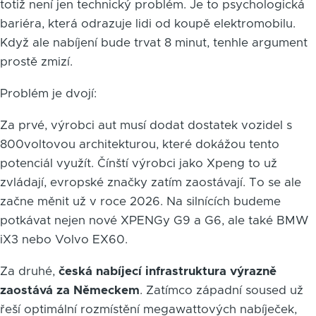
totiž není jen technický problém. Je to psychologická
bariéra, která odrazuje lidi od koupě elektromobilu.
Když ale nabíjení bude trvat 8 minut, tenhle argument
prostě zmizí.
Problém je dvojí:
Za prvé, výrobci aut musí dodat dostatek vozidel s
800voltovou architekturou, které dokážou tento
potenciál využít. Čínští výrobci jako Xpeng to už
zvládají, evropské značky zatím zaostávají. To se ale
začne měnit už v roce 2026. Na silnících budeme
potkávat nejen nové XPENGy G9 a G6, ale také BMW
iX3 nebo Volvo EX60.
Za druhé,
česká nabíjecí infrastruktura výrazně
zaostává za Německem
. Zatímco západní soused už
řeší optimální rozmístění megawattových nabíječek,