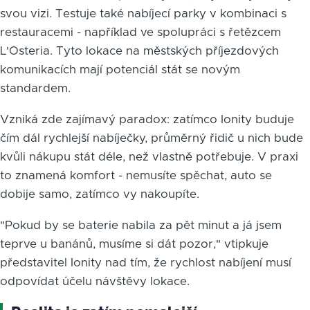
svou vizi. Testuje také nabíjecí parky v kombinaci s
restauracemi - například ve spolupráci s řetězcem
L'Osteria. Tyto lokace na městských příjezdových
komunikacích mají potenciál stát se novým
standardem.
Vzniká zde zajímavý paradox: zatímco Ionity buduje
čím dál rychlejší nabíječky, průměrný řidič u nich bude
kvůli nákupu stát déle, než vlastně potřebuje. V praxi
to znamená komfort - nemusíte spěchat, auto se
dobije samo, zatímco vy nakoupíte.
"Pokud by se baterie nabila za pět minut a já jsem
teprve u banánů, musíme si dát pozor," vtipkuje
představitel Ionity nad tím, že rychlost nabíjení musí
odpovídat účelu návštěvy lokace.