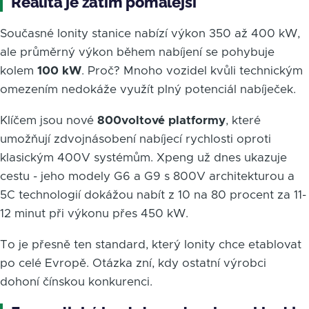
Realita je zatím pomalejší
Současné Ionity stanice nabízí výkon 350 až 400 kW,
ale průměrný výkon během nabíjení se pohybuje
kolem
100 kW
. Proč? Mnoho vozidel kvůli technickým
omezením nedokáže využít plný potenciál nabíječek.
Klíčem jsou nové
800voltové platformy
, které
umožňují zdvojnásobení nabíjecí rychlosti oproti
klasickým 400V systémům. Xpeng už dnes ukazuje
cestu - jeho modely G6 a G9 s 800V architekturou a
5C technologií dokážou nabít z 10 na 80 procent za 11-
12 minut při výkonu přes 450 kW.
To je přesně ten standard, který Ionity chce etablovat
po celé Evropě. Otázka zní, kdy ostatní výrobci
dohoní čínskou konkurenci.