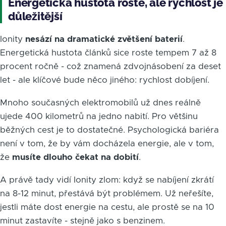
Energetická hustota roste, ale rychlost je
důležitější
Ionity
nesází na dramatické zvětšení baterií
.
Energetická hustota článků sice roste tempem 7 až 8
procent ročně - což znamená zdvojnásobení za deset
let - ale klíčové bude něco jiného: rychlost dobíjení.
Mnoho současných elektromobilů už dnes reálně
ujede 400 kilometrů na jedno nabití. Pro většinu
běžných cest je to dostatečné. Psychologická bariéra
není v tom, že by vám docházela energie, ale v tom,
že
musíte dlouho čekat na dobití
.
A právě tady vidí Ionity zlom: když se nabíjení zkrátí
na 8-12 minut, přestává být problémem. Už neřešíte,
jestli máte dost energie na cestu, ale prostě se na 10
minut zastavíte - stejně jako s benzinem.