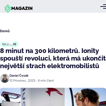
Přejít k hlavnímu obsahu
Me
Drobečková
Domů
navigace
NABÍJENÍ
8 minut na 300 kilometrů. Ionity
spouští revoluci, která má ukončit
největší strach elektromobilistů
Daniel Česák
12 Prosinec, 2025 · 6 min čtení