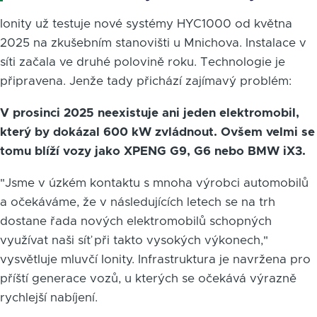
Ionity už testuje nové systémy HYC1000 od května
2025 na zkušebním stanovišti u Mnichova. Instalace v
síti začala ve druhé polovině roku. Technologie je
připravena. Jenže tady přichází zajímavý problém:
V prosinci 2025 neexistuje ani jeden elektromobil,
který by dokázal 600 kW zvládnout. Ovšem velmi se
tomu blíží vozy jako XPENG G9, G6 nebo BMW iX3.
"Jsme v úzkém kontaktu s mnoha výrobci automobilů
a očekáváme, že v následujících letech se na trh
dostane řada nových elektromobilů schopných
využívat naši síť při takto vysokých výkonech,"
vysvětluje mluvčí Ionity. Infrastruktura je navržena pro
příští generace vozů, u kterých se očekává výrazně
rychlejší nabíjení.