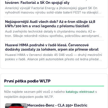
továren: Factorial a SK On spojují síly
Americký vývojář Factorial Energy a jihokorejský gigant SK On
vyhodnotí masovou výrobu solid-state baterií FEST na stávajících
linkách....
>>
Nejúspornější Audi všech dob? A2 e-tron slibuje 12,8
kWh/100 km a vrací legendu z přelomu tisíciletí
Audi zveřejnilo technické detaily k chystanému modelu A2 e-
tron. Slibuje rekordně nízkou spotřebu, pokročilou aerodynamiku
i LFP baterii....
>>
Huawei HIMA podruhé v řadě klesá. Červencové
dodávky zaostaly za loňskem, srpen ale přinese obrat
Huawei HIMA v červenci dodalo 45 046 vozů — druhý meziroční
pokles v řadě. Aliance pěti automobilek přesto od ledna předala
zákazníkům...
>>
První pětka podle WLTP
Níže najdete seznam pěti vozů z našeho
katalogu elektroaut
s
nejdelším dojezdem podle WLTP.
Mercedes-Benz - CLA 250+ Electric