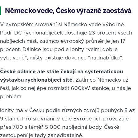
Německo vede, Česko výrazně zaostává
V evropském srovnání si Německo vede výborně.
Podíl DC rychlonabíječek dosahuje 23 procent všech
nabíjecích míst, zatímco evropský průměr je jen 17
procent. Dálnice jsou podle Ionity "velmi dobře
vybavené", místy existuje dokonce "nadnabídka".
České dálnice ale stále čekají na systematickou
výstavbu rychlonabíjecí sítě.
Zatímco Německo už
řeší, jak co nejlépe rozmístit 600kW stanice, u nás je
problém.
Ionity má v Česku podle různých zdrojů pouhých 5 až
9 stanic. Pro srovnání: v celé Evropě jich provozuje
přes 700 s téměř 5 000 nabíjecími body. České
zastoupení je tedy zanedbatelné.