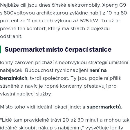
Nejblíže cíli jsou dnes čínské elektromobily. Xpeng G9
s 800voltovou architekturou zvládne nabít z 10 na 80
procent za 11 minut při výkonu až 525 kW. To už je
přesně ten komfort, který má strach z dojezdu
odstranit.
Supermarket místo čerpací stanice
Ionity zároveň přichází s neobvyklou strategií umístění
nabíječek. Budoucnost rychlonabíjení
není na
benzinkách
, tvrdí společnost. Ty jsou podle ní příliš
stísněné a navíc je ropné koncerny přestavují pro
vlastní nabíjecí služby.
Místo toho vidí ideální lokaci jinde:
u supermarketů
.
"Lidé tam pravidelně tráví 20 až 30 minut a mohou tak
ideálně skloubit nákup s nabíjením," vysvětluje Ionity