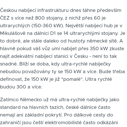
Českou nabíjecí infrastrukturu dnes táhne především
ČEZ s více než 800 stojany, z nichž přes 60 je
ultrarychlých (150-360 kW). Největší nabíjecí hub je v
Mikulášově na dálnici D1 se 14 ultrarychlými stojany. Je
to dobré, ale stále daleko od hustoty německé sítě. A
hlavně pokud váš vůz umí nabíjet přes 350 kW zkuste
najít adekvátní nabíjecí stanici v Česku - není to tak
snadné. Blíží se doba, kdy ultra-rychlé nabíječky
nebudou považovány ty se 150 kW a více. Bude třeba
definovat, že 150 kW je již "pomalé". Ultra rychlé
budou 300 a více.
Zatímco Německo už má ultra-rychlé nabíječky jako
standard na hlavních tazích, české dálnice často
nemají ani základní pokrytí. Pro dálkové cesty do
zahraničí jsou čeští elektromobilisté často odkázáni