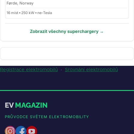
Førde, Norway
16 míst • 250 kW • ne-Tesla
Zobrazit všechny superchargery →
Registrace elektromobilů
·
Srovnání elektromobilů
EV
MAGAZIN
PRŮVODCE SVĚTEM ELEKTROMOBILITY