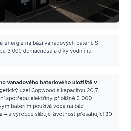
ště energie na bázi vanadových baterií. S
bu 3 000 domácností a díky vodnímu
ího vanadového bateriového úložiště v
ergetický uzel Copwood s kapacitou 20,7
í spotřebu elektřiny přibližně 3 000
vým bateriím používá voda na bázi
ru
– a výrobce slibuje životnost přesahující 30