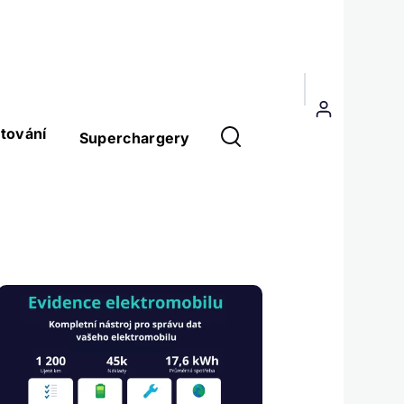
Menu
uživatelského
tování
Superchargery
účtu
Obrázek