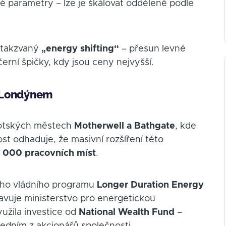
é parametry – lze je škálovat odděleně podle
o takzvaný
„energy shifting“
– přesun levné
erní špičky, kdy jsou ceny nejvyšší.
o Londýnem
skotských městech
Motherwell a Bathgate
, kde
t odhaduje, že masivní rozšíření této
1 000 pracovních míst
.
kého vládního programu
Longer Duration Energy
ravuje ministerstvo pro energetickou
yužila investice od
National Wealth Fund
–
 jedním z akcionářů společnosti.