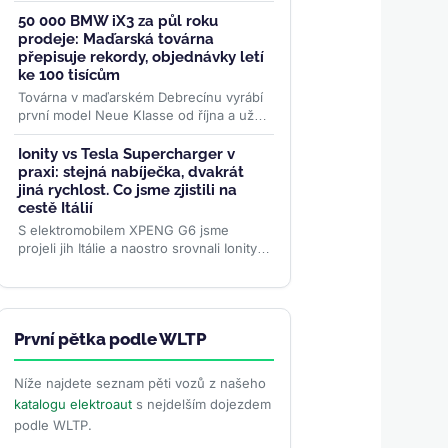
instituty s chilskými vědci. Cílem je těžit
lithium bez odpařovacích...
>>
50 000 BMW iX3 za půl roku
prodeje: Maďarská továrna
přepisuje rekordy, objednávky letí
ke 100 tisícům
Továrna v maďarském Debrecínu vyrábí
první model Neue Klasse od října a už z
ní sjelo 50 000 vozů. BMW hlásí
nejrychlejší rozběh...
>>
Ionity vs Tesla Supercharger v
praxi: stejná nabíječka, dvakrát
jiná rychlost. Co jsme zjistili na
cestě Itálií
S elektromobilem XPENG G6 jsme
projeli jih Itálie a naostro srovnali Ionity a
Tesla Supercharger – ceny, rychlost i
spolehlivost. Na stejné...
>>
První pětka podle WLTP
Níže najdete seznam pěti vozů z našeho
katalogu elektroaut
s nejdelším dojezdem
podle WLTP.