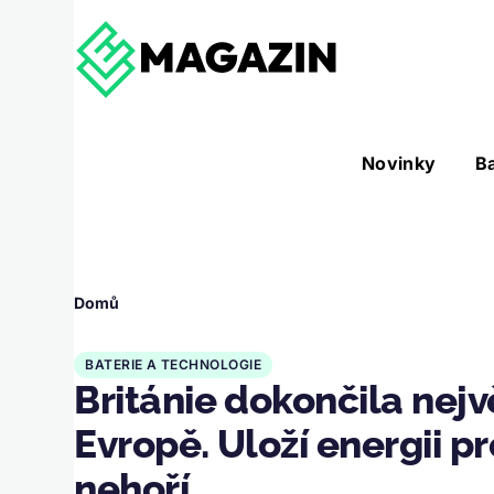
Přejít k hlavnímu obsahu
Hlavní
Novinky
B
Nástroje sub-navigation
navigace
Drobečková
Domů
navigace
BATERIE A TECHNOLOGIE
Británie dokončila nejv
Evropě. Uloží energii p
nehoří