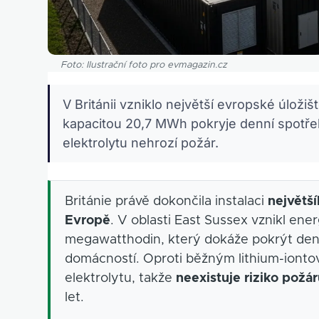
Foto: Ilustrační foto pro evmagazin.cz
V Británii vzniklo největší evropské úloži
kapacitou 20,7 MWh pokryje denní spotře
elektrolytu nehrozí požár.
Británie právě dokončila instalaci
největš
Evropě
. V oblasti East Sussex vznikl en
megawatthodin, který dokáže pokrýt denn
domácností. Oproti běžným lithium-ionto
elektrolytu, takže
neexistuje riziko požá
let.