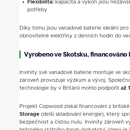
Flexibilita:
kapacita a výkon jsou nezávisl
potřeby
Díky tomu jsou vanadové baterie ideální pr
obnovitelné elektřiny z denních hodin do več
Vyrobeno ve Skotsku, financován
Invinity své vanadové baterie montuje ve 
zároveň provozuje výzkum a vývoj. Společnos
technologie by v Británii mohlo podpořit
až 
Projekt Copwood získal financování z brits
Storage
(delší skladování energie), který sp
bezpečnost a čistou nulu. Invinity zároveň v
britského státního fondu bohatství, který je