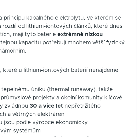
 principu kapalného elektrolytu, ve kterém se
 rozdíl od lithium-iontových článků, které dnes
tích, mají tyto baterie
extrémně nízkou
stejnou kapacitu potřebují mnohem větší fyzický
 námořním.
, které u lithium-iontových baterií nenajdeme:
 tepelnému úniku (thermal runaway), takže
 průmyslové projekty a okolní komunity klíčové
émy zvládnou
30 a více let
nepřetržitého
ích a větrných elektráren
u jsou podle výrobce ekonomicky
ntovým systémům