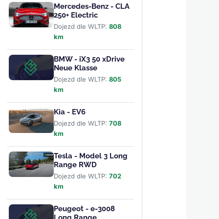
Mercedes-Benz - CLA
250+ Electric
Dojezd dle WLTP:
808
km
BMW - iX3 50 xDrive
Neue Klasse
Dojezd dle WLTP:
805
km
Kia - EV6
Dojezd dle WLTP:
708
km
Tesla - Model 3 Long
Range RWD
Dojezd dle WLTP:
702
km
Peugeot - e-3008
Long Range