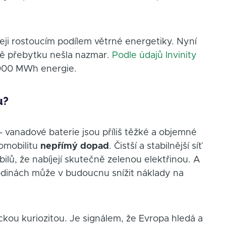
leji rostoucím podílem větrné energetiky. Nyní
obě přebytku nešla nazmar.
Podle údajů Invinity
 000 MWh energie.
u?
– vanadové baterie jsou příliš těžké a objemné
romobilitu
nepřímý dopad
. Čistší a stabilnější síť
ilů, že nabíjejí skutečně zelenou elektřinou. A
odinách může v budoucnu snížit náklady na
ckou kuriozitou. Je signálem, že Evropa hledá a