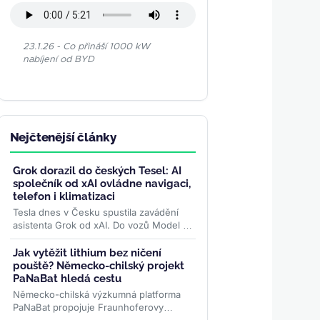
23.1.26 - Co přináší 1000 kW
nabíjení od BYD
Nejčtenější články
Grok dorazil do českých Tesel: AI
společník od xAI ovládne navigaci,
telefon i klimatizaci
Tesla dnes v Česku spustila zavádění
asistenta Grok od xAI. Do vozů Model S,
3, X a Y míří zdarma v aktualizaci
Summer Release — hlasem...
>>
Jak vytěžit lithium bez ničení
pouště? Německo-chilský projekt
PaNaBat hledá cestu
Německo-chilská výzkumná platforma
PaNaBat propojuje Fraunhoferovy