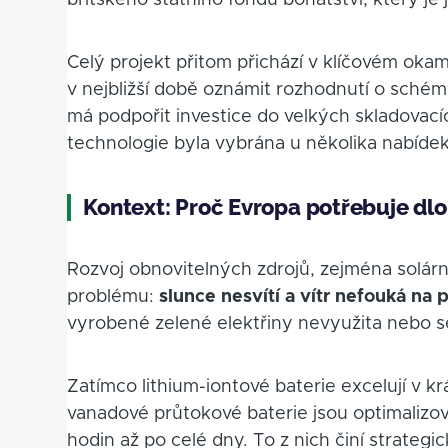
Celý projekt přitom přichází v klíčovém oka
v nejbližší době oznámit rozhodnutí o sché
má podpořit investice do velkých skladovacích 
technologie byla vybrána u několika nabíde
Kontext: Proč Evropa potřebuje dl
Rozvoj obnovitelných zdrojů, zejména solárn
problému:
slunce nesvítí a vítr nefouká na 
vyrobené zelené elektřiny nevyužita nebo 
Zatímco lithium-iontové baterie excelují v k
vanadové průtokové baterie jsou optimalizo
hodin až po celé dny. To z nich činí strategic