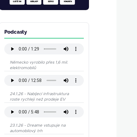
Podcasty
Německo vyrobilo přes 1,6 mil.
elektromobilů
24.1.26 - Nabíjecí infrastruktura
roste rychleji než prodeje EV
23.1.26 - Dreame vstupuje na
automobilový trh