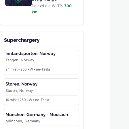
Dojezd dle WLTP:
700
km
Superchargery
Innlandsporten, Norway
Tangen, Norway
24 míst • 250 kW • ne-Tesla
Støren, Norway
Støren, Norway
16 míst • 250 kW • ne-Tesla
München, Germany - Moosach
München, Germany