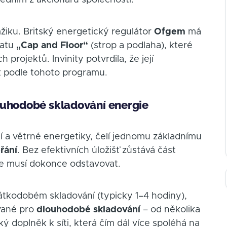
mžiku. Britský energetický regulátor
Ofgem
má
matu
„Cap and Floor“
(strop a podlaha), které
projektů. Invinity potvrdila, že její
k podle tohoto programu.
ouhodobé skladování energie
í a větrné energetiky, čelí jednomu základnímu
přání
. Bez efektivních úložišť zůstává část
se musí dokonce odstavovat.
rátkodobém skladování (typicky 1–4 hodiny),
vané pro
dlouhodobé skladování
– od několika
ký doplněk k síti, která čím dál více spoléhá na