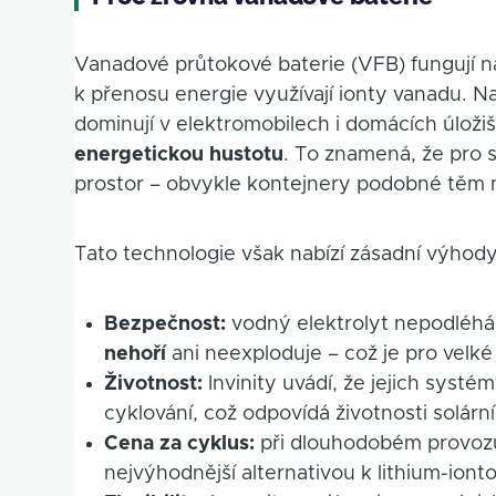
Vanadové průtokové baterie (VFB) fungují na
k přenosu energie využívají ionty vanadu. Na
dominují v elektromobilech i domácích úložiš
energetickou hustotu
. To znamená, že pro 
prostor – obvykle kontejnery podobné těm
Tato technologie však nabízí zásadní výhody
Bezpečnost:
vodný elektrolyt nepodléhá
nehoří
ani neexploduje – což je pro velké
Životnost:
Invinity uvádí, že jejich syst
cyklování, což odpovídá životnosti solárn
Cena za cyklus:
při dlouhodobém provoz
nejvýhodnější alternativou k lithium-io