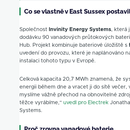
Co se vlastně v East Sussex postavi
Společnost
Invinity Energy Systems
, která
dodávku 90 vanadových průtokových bateri
Hub. Projekt kombinuje bateriové úložiště s
uvedení do provozu, které je naplánováno na
instalaci tohoto typu v Evropě.
Celková kapacita 20,7 MWh znamená, že sys
energii během dne a vracet ji do sítě večer
myslíme vážně přechod na obnovitelné zdroje
těžce vyrábíme,“
uvedl pro Electrek
Jonathan
Systems.
Proč zrovna vanadové baterie