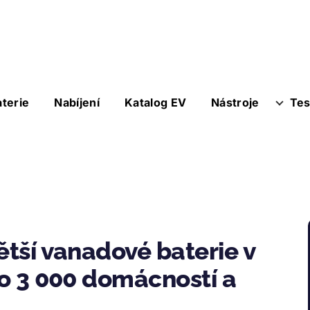
aterie
Nabíjení
Katalog EV
Nástroje
Tes
ětší vanadové baterie v
ro 3 000 domácností a