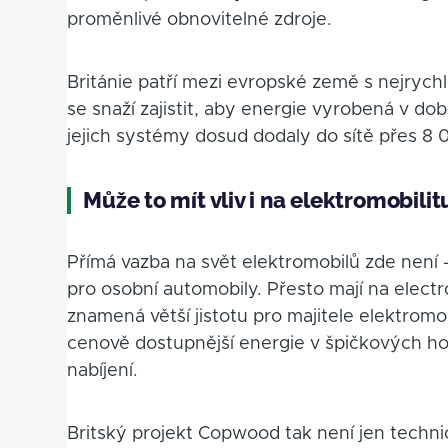
proměnlivé obnovitelné zdroje.
Británie patří mezi evropské země s nejrych
se snaží zajistit, aby energie vyrobená v d
jejich systémy dosud dodaly do sítě přes 8
Může to mít vliv i na elektromobilit
Přímá vazba na svět elektromobilů zde není 
pro osobní automobily. Přesto mají na elect
znamená větší jistotu pro majitele elektromob
cenově dostupnější energie v špičkových h
nabíjení.
Britský projekt Copwood tak není jen techni