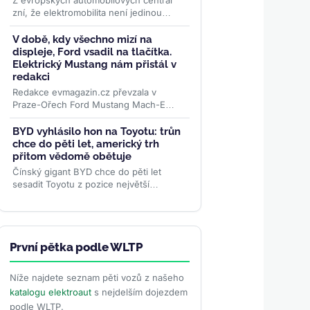
Z evropských automobilových centrál
zní, že elektromobilita není jedinou
budoucností. Globální žebříček za
červen 2026 ale ukazuje...
>>
V době, kdy všechno mizí na
displeje, Ford vsadil na tlačítka.
Elektrický Mustang nám přistál v
redakci
Redakce evmagazin.cz převzala v
Praze-Ořech Ford Mustang Mach-E
Premium RWD s prodlouženým
dojezdem. Začíná půlroční test, ve
BYD vyhlásilo hon na Toyotu: trůn
kterém...
>>
chce do pěti let, americký trh
přitom vědomě obětuje
Čínský gigant BYD chce do pěti let
sesadit Toyotu z pozice největší
automobilky světa — a podle
viceprezidentky Stelly Li k tomu...
>>
První pětka podle WLTP
Níže najdete seznam pěti vozů z našeho
katalogu elektroaut
s nejdelším dojezdem
podle WLTP.