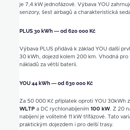
je 7,4 kW jednofázové. Výbava YOU zahrnuje 
senzory, šest airbagů a charakteristická s
PLUS 30 kWh — od 620 000 Kč
Výbava PLUS přidává k základ YOU další prv
30 kWh, dojezd kolem 200 km. Vhodná pro ty
nákladů za větší baterii.
YOU 44 kWh — od 630 000 Kč
Za 50 000 Kč příplatek oproti YOU 30kWh z
WLTP
a DC rychlonabíjením
100 kW
. Z 20 
nabíjení je volitelně 11 kW třífázové. Tato 
praktickým dojezdem i pro delší trasy.