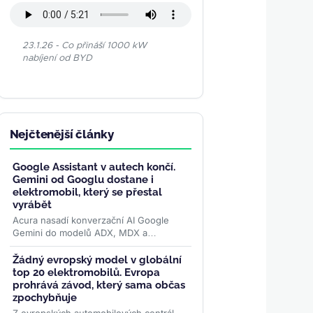
23.1.26 - Co přináší 1000 kW
nabíjení od BYD
Nejčtenější články
Google Assistant v autech končí.
Gemini od Googlu dostane i
elektromobil, který se přestal
vyrábět
Acura nasadí konverzační AI Google
Gemini do modelů ADX, MDX a
elektrického ZDX — toho, jehož výrobu
loni ukončila. Přidává se k vlně,...
>>
Žádný evropský model v globální
top 20 elektromobilů. Evropa
prohrává závod, který sama občas
zpochybňuje