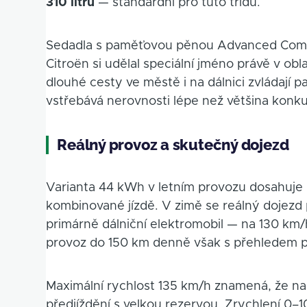
310 litrů
— standardní pro tuto třídu.
Sedadla s paměťovou pěnou Advanced Comfor
Citroën si udělal speciální jméno právě v ob
dlouhé cesty ve městě i na dálnici zvládají 
vstřebává nerovnosti lépe než většina konk
Reálný provoz a skutečný dojezd
Varianta 44 kWh v letním provozu dosahuje
kombinované jízdě. V zimě se reálný dojez
primárně dálniční elektromobil — na 130 km
provoz do 150 km denně však s přehledem p
Maximální rychlost 135 km/h znamená, že na 
předjíždění s velkou rezervou. Zrychlení 0–