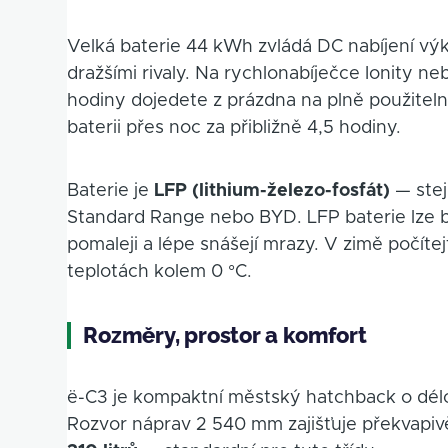
Velká baterie 44 kWh zvládá DC nabíjení v
dražšími rivaly. Na rychlonabíječce Ionity n
hodiny dojedete z prázdna na plně použitelný
baterii přes noc za přibližně 4,5 hodiny.
Baterie je
LFP (lithium-železo-fosfát)
— stej
Standard Range nebo BYD. LFP baterie lze b
pomaleji a lépe snášejí mrazy. V zimě počít
teplotách kolem 0 °C.
Rozměry, prostor a komfort
ë-C3 je kompaktní městský hatchback o dé
Rozvor náprav 2 540 mm zajišťuje překvapivě