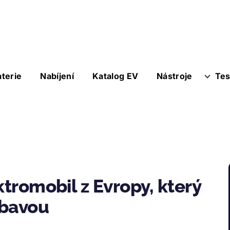
aterie
Nabíjení
Katalog EV
Nástroje
Tes
ktromobil z Evropy, který
ýbavou