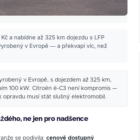
0 Kč a nabídne až 325 km dojezdu s LFP
l vyrobený v Evropě — a překvapí víc, než
yrobený v Evropě, s dojezdem až 325 km,
ením 100 kW. Citroën ë-C3 není kompromis —
k opravdu musí stát slušný elektromobil.
aždého, ne jen pro nadšence
ranže se podivila:
cenově dostupný