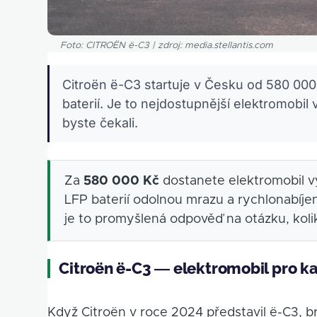
Foto: CITROËN ë-C3 | zdroj: media.stellantis.com
Citroën ë-C3 startuje v Česku od 580 00
baterií. Je to nejdostupnější elektromobi
byste čekali.
Za
580 000 Kč
dostanete elektromobil v
LFP baterií odolnou mrazu a rychlonabíj
je to promyšlená odpověď na otázku, koli
Citroën ë-C3 — elektromobil pro k
Když Citroën v roce 2024 představil ë-C3, b