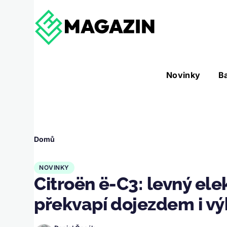
Přejít k hlavnímu obsahu
Hlavní
Novinky
B
Nástroje sub-navigation
navigace
Drobečková
Domů
navigace
NOVINKY
Citroën ë-C3: levný ele
překvapí dojezdem i v