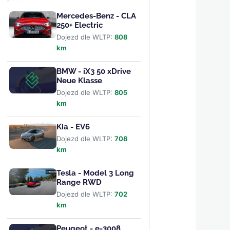
Mercedes-Benz - CLA
250+ Electric
Dojezd dle WLTP:
808
km
BMW - iX3 50 xDrive
Neue Klasse
Dojezd dle WLTP:
805
km
Kia - EV6
Dojezd dle WLTP:
708
km
Tesla - Model 3 Long
Range RWD
Dojezd dle WLTP:
702
km
Peugeot - e-3008