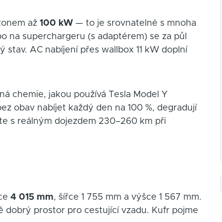
ýkonem až
100 kW
— to je srovnatelné s mnoha
ebo na superchargeru (s adaptérem) se za půl
 stav. AC nabíjení přes wallbox 11 kW doplní
ná chemie, jakou používá Tesla Model Y
ez obav nabíjet každý den na 100 %, degradují
ejte s reálným dojezdem 230–260 km při
lce
4 015 mm
, šířce 1 755 mm a výšce 1 567 mm.
 dobrý prostor pro cestující vzadu. Kufr pojme