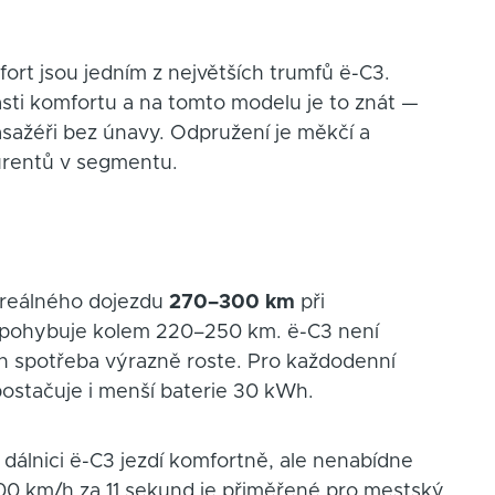
t jsou jedním z největších trumfů ë-C3.
lasti komfortu a na tomto modelu je to znát —
pasažéři bez únavy. Odpružení je měkčí a
urentů v segmentu.
 reálného dojezdu
270–300 km
při
d pohybuje kolem 220–250 km. ë-C3 není
/h spotřeba výrazně roste. Pro každodenní
ostačuje i menší baterie 30 kWh.
dálnici ë-C3 jezdí komfortně, ale nenabídne
100 km/h za 11 sekund je přiměřené pro mestský