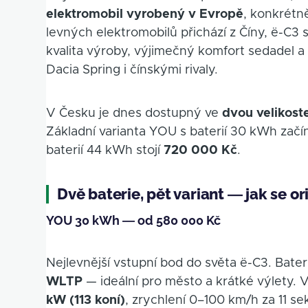
elektromobil vyrobený v Evropě
, konkrétn
levných elektromobilů přichází z Číny, ë-C3 
kvalita výroby, výjimečný komfort sedadel a
Dacia Spring i čínskými rivaly.
V Česku je dnes dostupný ve
dvou velikost
Základní varianta YOU s baterií 30 kWh zač
baterií 44 kWh stojí
720 000 Kč
.
Dvě baterie, pět variant — jak se o
YOU 30 kWh — od 580 000 Kč
Nejlevnější vstupní bod do světa ë-C3. Bater
WLTP
— ideální pro město a krátké výlety. V
kW (113 koní)
, zrychlení 0–100 km/h za 11 s