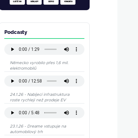
Podcasty
Německo vyrobilo přes 1,6 mil.
elektromobilů
24.1.26 - Nabíjecí infrastruktura
roste rychleji než prodeje EV
23.1.26 - Dreame vstupuje na
automobilový trh