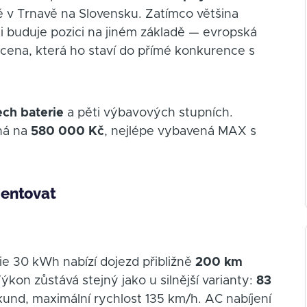
ě v Trnavě na Slovensku. Zatímco většina
si buduje pozici na jiném základě — evropská
 cena, která ho staví do přímé konkurence s
ech baterie
a pěti výbavových stupních.
íná na
580 000 Kč
, nejlépe vybavená MAX s
rientovat
ie 30 kWh nabízí dojezd přibližně
200 km
ýkon zůstává stejný jako u silnější varianty:
83
ekund, maximální rychlost 135 km/h. AC nabíjení