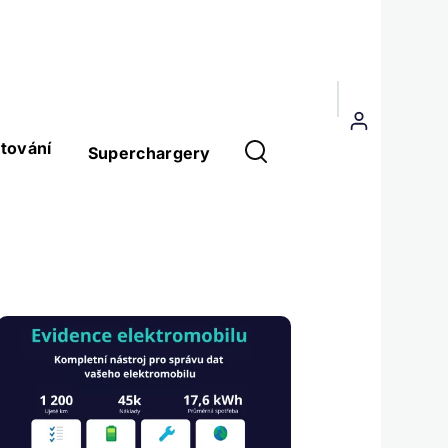
Menu
uživatelského
tování
Superchargery
účtu
Obrázek