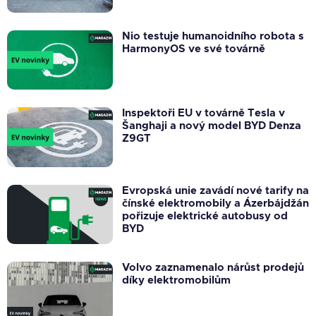
Nio testuje humanoidního robota s
HarmonyOS ve své továrně
Inspektoři EU v továrně Tesla v
Šanghaji a nový model BYD Denza
Z9GT
Evropská unie zavádí nové tarify na
čínské elektromobily a Ázerbájdžán
pořizuje elektrické autobusy od
BYD
Volvo zaznamenalo nárůst prodejů
díky elektromobilům