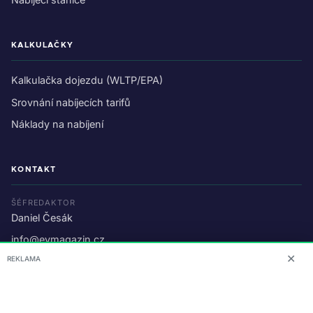
KALKULAČKY
Kalkulačka dojezdu (WLTP/EPA)
Srovnání nabíjecích tarifů
Náklady na nabíjení
KONTAKT
ŠÉFREDAKTOR
Daniel Česák
info@evmagazin.cz
✕
REKLAMA
O nás
Reklama