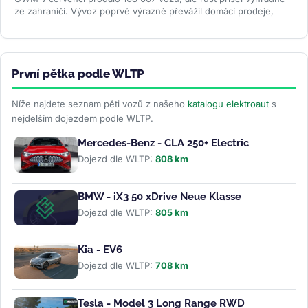
ze zahraničí. Vývoz poprvé výrazně převážil domácí prodeje,
zatímco...
>>
První pětka podle WLTP
Níže najdete seznam pěti vozů z našeho
katalogu elektroaut
s
nejdelším dojezdem podle WLTP.
Mercedes-Benz - CLA 250+ Electric
Dojezd dle WLTP:
808 km
BMW - iX3 50 xDrive Neue Klasse
Dojezd dle WLTP:
805 km
Kia - EV6
Dojezd dle WLTP:
708 km
Tesla - Model 3 Long Range RWD