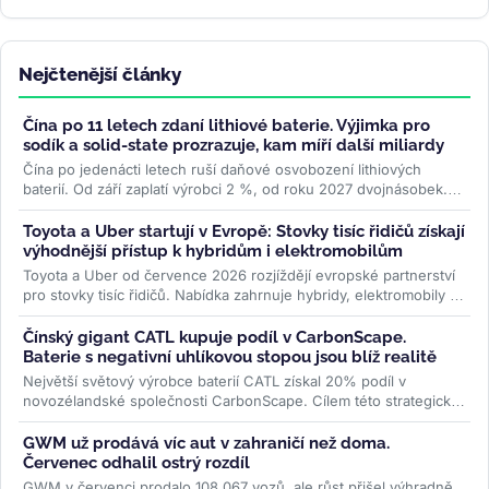
Nejčtenější články
Čína po 11 letech zdaní lithiové baterie. Výjimka pro
sodík a solid-state prozrazuje, kam míří další miliardy
Čína po jedenácti letech ruší daňové osvobození lithiových
baterií. Od září zaplatí výrobci 2 %, od roku 2027 dvojnásobek.
Sodíkové...
>>
Toyota a Uber startují v Evropě: Stovky tisíc řidičů získají
výhodnější přístup k hybridům i elektromobilům
Toyota a Uber od července 2026 rozjíždějí evropské partnerství
pro stovky tisíc řidičů. Nabídka zahrnuje hybridy, elektromobily i
ojetiny...
>>
Čínský gigant CATL kupuje podíl v CarbonScape.
Baterie s negativní uhlíkovou stopou jsou blíž realitě
Největší světový výrobce baterií CATL získal 20% podíl v
novozélandské společnosti CarbonScape. Cílem této strategické
investice je...
>>
GWM už prodává víc aut v zahraničí než doma.
Červenec odhalil ostrý rozdíl
GWM v červenci prodalo 108 067 vozů, ale růst přišel výhradně