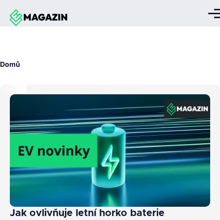
Přejít k hlavnímu obsahu
Me
Drobečková
Domů
navigace
Jak ovlivňuje letní horko baterie