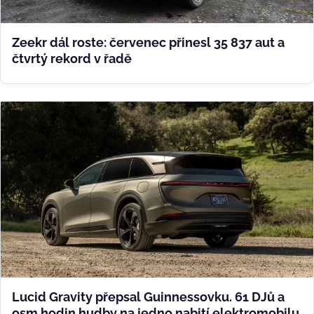
Zeekr dál roste: červenec přinesl 35 837 aut a
čtvrtý rekord v řadě
Lucid Gravity přepsal Guinnessovku. 61 DJů a
osm hodin hudby na jedno nabití elektromobilu