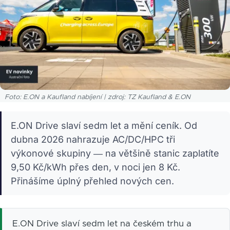
Foto: E.ON a Kaufland nabíjení | zdroj: TZ Kaufland & E.ON
E.ON Drive slaví sedm let a mění ceník. Od
dubna 2026 nahrazuje AC/DC/HPC tři
výkonové skupiny — na většině stanic zaplatíte
9,50 Kč/kWh přes den, v noci jen 8 Kč.
Přinášíme úplný přehled nových cen.
E.ON Drive slaví sedm let na českém trhu a