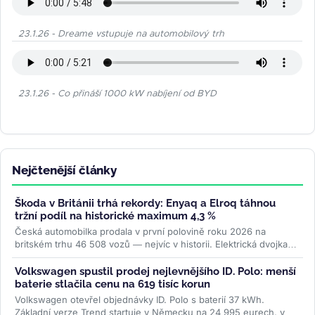
23.1.26 - Dreame vstupuje na automobilový trh
23.1.26 - Co přináší 1000 kW nabíjení od BYD
Nejčtenější články
Škoda v Británii trhá rekordy: Enyaq a Elroq táhnou
tržní podíl na historické maximum 4,3 %
Česká automobilka prodala v první polovině roku 2026 na
britském trhu 46 508 vozů — nejvíc v historii. Elektrická dvojka
Enyaq a Elroq...
>>
Volkswagen spustil prodej nejlevnějšího ID. Polo: menší
baterie stlačila cenu na 619 tisíc korun
Volkswagen otevřel objednávky ID. Polo s baterií 37 kWh.
Základní verze Trend startuje v Německu na 24 995 eurech, v