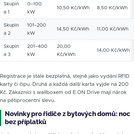
Skupin
0–100
10,50 Kč/kWh
8,50 Kč/kWh
a 1
kW
Skupin
101–200
14,50 Kč/kWh
11,00 Kč/kWh
a 2
kW
Skupin
201–400
20,00
14,00 Kč/kWh
a 3
kW
Kč/kWh
Registrace je stále bezplatná, stejně jako vydání RFID
karty či čipu. Druhá a každá další karta vyjde na 200
Kč. Zákazníci s wallboxem od E.ON Drive mají nárok
na pětiprocentní slevu.
Novinky pro řidiče z bytových domů: noc
bez příplatků