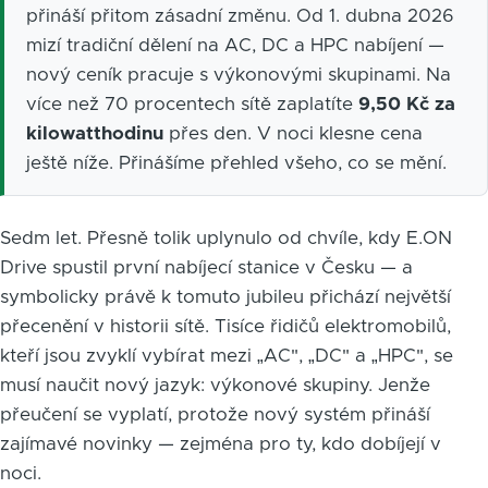
přináší přitom zásadní změnu. Od 1. dubna 2026
mizí tradiční dělení na AC, DC a HPC nabíjení —
nový ceník pracuje s výkonovými skupinami. Na
více než 70 procentech sítě zaplatíte
9,50 Kč za
kilowatthodinu
přes den. V noci klesne cena
ještě níže. Přinášíme přehled všeho, co se mění.
Sedm let. Přesně tolik uplynulo od chvíle, kdy E.ON
Drive spustil první nabíjecí stanice v Česku — a
symbolicky právě k tomuto jubileu přichází největší
přecenění v historii sítě. Tisíce řidičů elektromobilů,
kteří jsou zvyklí vybírat mezi „AC", „DC" a „HPC", se
musí naučit nový jazyk: výkonové skupiny. Jenže
přeučení se vyplatí, protože nový systém přináší
zajímavé novinky — zejména pro ty, kdo dobíjejí v
noci.