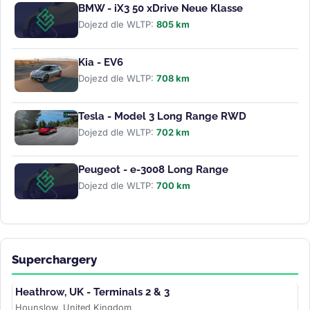
BMW - iX3 50 xDrive Neue Klasse
Dojezd dle WLTP:
805 km
Kia - EV6
Dojezd dle WLTP:
708 km
Tesla - Model 3 Long Range RWD
Dojezd dle WLTP:
702 km
Peugeot - e-3008 Long Range
Dojezd dle WLTP:
700 km
Superchargery
Heathrow, UK - Terminals 2 & 3
Hounslow, United Kingdom