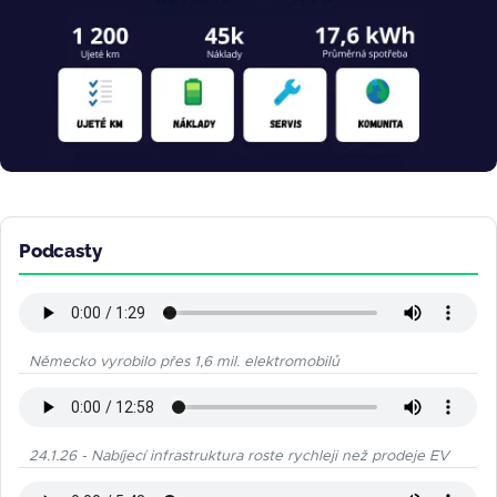
Podcasty
Německo vyrobilo přes 1,6 mil. elektromobilů
24.1.26 - Nabíjecí infrastruktura roste rychleji než prodeje EV