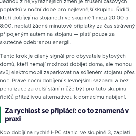
Jednou z nejvýraznějších změn je zrušení časových
poplatků v noční době pro nejlevnější skupinu. Řidiči,
kteří dobíjejí na stojanech ve skupině 1 mezi 20:00 a
8:00, neplatí žádné minutové příplatky za čas strávený
připojeným autem na stojanu — platí pouze za
skutečně odebranou energii.
Tento krok je cílený signál pro obyvatele bytových
domů, kteří nemají možnost dobíjet doma, ale mohou
svůj elektromobil zaparkovat na sdíleném stojanu přes
noc. Právě noční dobíjení s levnějšími sazbami a bez
penalizace za delší stání může být pro tuto skupinu
řidičů přitažlivou alternativou k domácímu nabíjení.
Za rychlost se připlácí: co to znamená v
praxi
Kdo dobíjí na rychlé HPC stanici ve skupině 3, zaplatí