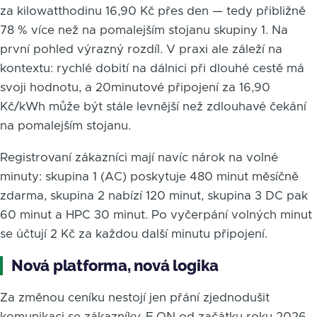
za kilowatthodinu 16,90 Kč přes den — tedy přibližně
78 % více než na pomalejším stojanu skupiny 1. Na
první pohled výrazný rozdíl. V praxi ale záleží na
kontextu: rychlé dobití na dálnici při dlouhé cestě má
svoji hodnotu, a 20minutové připojení za 16,90
Kč/kWh může být stále levnější než zdlouhavé čekání
na pomalejším stojanu.
Registrovaní zákazníci mají navíc nárok na volné
minuty: skupina 1 (AC) poskytuje 480 minut měsíčně
zdarma, skupina 2 nabízí 120 minut, skupina 3 DC pak
60 minut a HPC 30 minut. Po vyčerpání volných minut
se účtují 2 Kč za každou další minutu připojení.
Nová platforma, nová logika
Za změnou ceníku nestojí jen přání zjednodušit
komunikaci se zákazníky. E.ON od začátku roku 2026