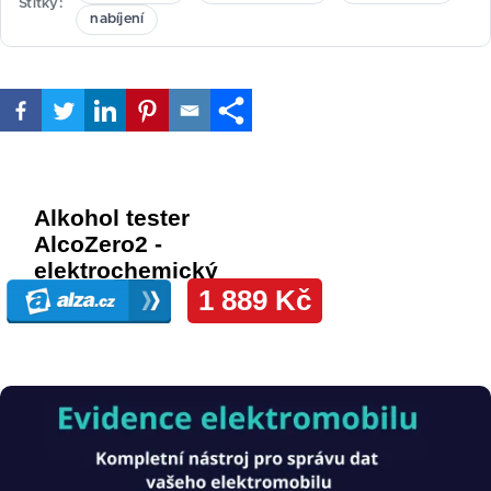
Štítky
nabíjení
Obrázek