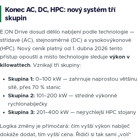
Konec AC, DC, HPC: nový systém tří
skupin
E.ON Drive dosud dělilo nabíjení podle technologie —
střídavé (AC), stejnosměrné (DC) a vysokovýkonové
(HPC). Nový ceník platný od 1. dubna 2026 tento
přístup opouští a místo technologie sleduje
výkon v
kilowattech
. Vznikají tři skupiny:
Skupina 1:
0–100 kW — zahrnuje naprostou většinu
sítě, přes 70 % stanic
Skupina 2:
101–200 kW — středně výkonné
rychlonabíječky
Skupina 3:
201–400 kW — nejrychlejší HPC stojany
Logika změny je přímočará: čím vyšší výkon nabíječ
dokáže dodat, tím vyšší cena. Řidiči si tak sami „volí"