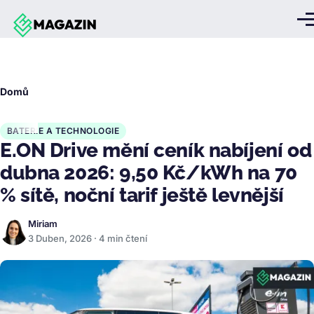
Přejít k hlavnímu obsahu
Me
Drobečková
Domů
navigace
BATERIE A TECHNOLOGIE
E.ON Drive mění ceník nabíjení od
dubna 2026: 9,50 Kč/kWh na 70
% sítě, noční tarif ještě levnější
Miriam
3 Duben, 2026 · 4 min čtení