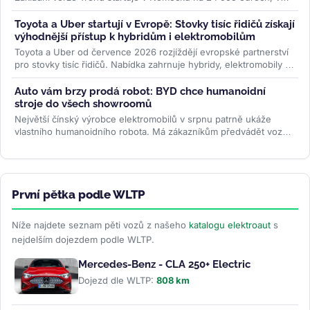
Česku na 619 000 Kč....
>>
Toyota a Uber startují v Evropě: Stovky tisíc řidičů získají
výhodnější přístup k hybridům i elektromobilům
Toyota a Uber od července 2026 rozjíždějí evropské partnerství
pro stovky tisíc řidičů. Nabídka zahrnuje hybridy, elektromobily i
ojetiny...
>>
Auto vám brzy prodá robot: BYD chce humanoidní
stroje do všech showroomů
Největší čínský výrobce elektromobilů v srpnu patrně ukáže
vlastního humanoidního robota. Má zákazníkům předvádět vozy,
oživovat...
>>
První pětka podle WLTP
Níže najdete seznam pěti vozů z našeho
katalogu elektroaut
s
nejdelším dojezdem podle WLTP.
Mercedes-Benz - CLA 250+ Electric
Dojezd dle WLTP:
808 km