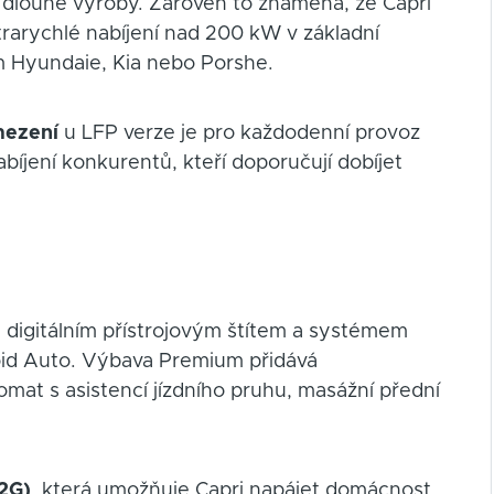
tu dlouhé výroby. Zároveň to znamená, že Capri
rarychlé nabíjení nad 200 kW v základní
m Hyundaie, Kia nebo Porshe.
mezení
u LFP verze je pro každodenní provoz
abíjení konkurentů, kteří doporučují dobíjet
, digitálním přístrojovým štítem a systémem
oid Auto. Výbava Premium přidává
mat s asistencí jízdního pruhu, masážní přední
V2G)
, která umožňuje Capri napájet domácnost