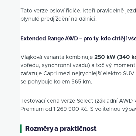
Tato verze osloví řidiče, kteří pravidelně je
plynulé předjíždění na dálnici.
Extended Range AWD – pro ty, kdo chtějí vš
Vlajková varianta kombinuje
250 kW (340 ko
vpředu, synchronní vzadu) a točivý moment
zařazuje Capri mezi nejrychlejší elektro SUV
se pohybuje kolem 565 km.
Testovací cena verze Select (základní AWD 
Premium od 1 269 900 Kč. S volitelnou výbavo
Rozměry a praktičnost