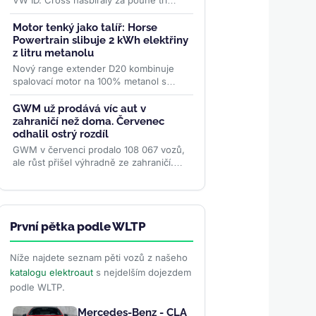
VW ID. Cross nasbíraly za pouhé tři
měsíce přes 70 000 objednávek. Levná
rodina elektromobilů...
>>
Motor tenký jako talíř: Horse
Powertrain slibuje 2 kWh elektřiny
z litru metanolu
Nový range extender D20 kombinuje
spalovací motor na 100% metanol s
kompaktním diskovým generátorem o
účinnosti 96,4 %. Firma slibuje
GWM už prodává víc aut v
studený...
>>
zahraničí než doma. Červenec
odhalil ostrý rozdíl
GWM v červenci prodalo 108 067 vozů,
ale růst přišel výhradně ze zahraničí.
Vývoz poprvé výrazně převážil domácí
prodeje, zatímco...
>>
První pětka podle WLTP
Níže najdete seznam pěti vozů z našeho
katalogu elektroaut
s nejdelším dojezdem
podle WLTP.
Mercedes-Benz - CLA