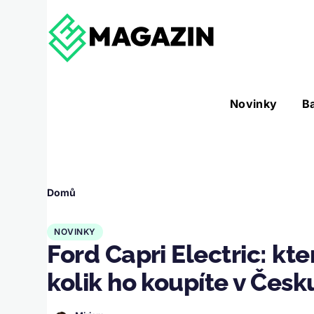
Přejít k hlavnímu obsahu
Hlavní
Novinky
B
Nástroje sub-navigation
navigace
Drobečková
Domů
navigace
NOVINKY
Ford Capri Electric: kte
kolik ho koupíte v Česk