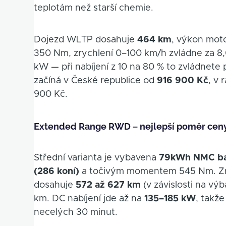
teplotám než starší chemie.
Dojezd WLTP dosahuje
464 km
, výkon mot
350 Nm, zrychlení 0–100 km/h zvládne za 8,
kW — při nabíjení z 10 na 80 % to zvládnete 
začíná v České republice od
916 900 Kč
, v
900 Kč.
Extended Range RWD – nejlepší poměr cen
Střední varianta je vybavena
79kWh NMC bat
(286 koní)
a točivým momentem 545 Nm. Zry
dosahuje
572 až 627 km
(v závislosti na vý
km. DC nabíjení jde až na
135–185 kW
, takž
necelých 30 minut.