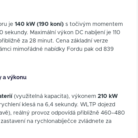
oru je
140 kW (190 koní)
s točivým momentem
0 sekundy. Maximální výkon DC nabíjení je 110
přibližně za 28 minut. Cena základní verze
 rámci mimořádné nabídky Fordu pak od 839
y a výkonu
erií
(využitelná kapacita), výkonem
210 kW
chlení klesá na 6,4 sekundy. WLTP dojezd
bavě), reálný provoz odpovídá přibližně 460–480
e zastavení na rychlonabíječce zvládnete za