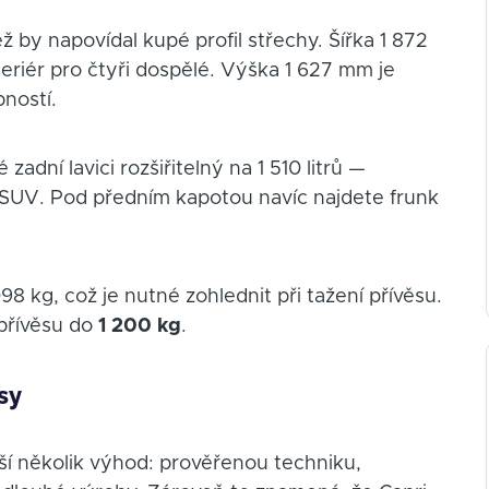
ž by napovídal kupé profil střechy. Šířka 1 872
eriér pro čtyři dospělé. Výška 1 627 mm je
ností.
 zadní lavici rozšiřitelný na 1 510 litrů —
 SUV. Pod předním kapotou navíc najdete frunk
kg, což je nutné zohlednit při tažení přívěsu.
přívěsu do
1 200 kg
.
sy
ší několik výhod: prověřenou techniku,