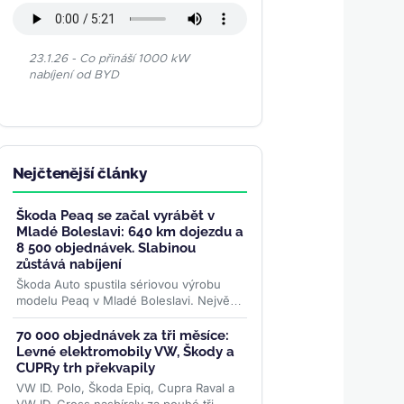
23.1.26 - Co přináší 1000 kW
nabíjení od BYD
Nejčtenější články
Škoda Peaq se začal vyrábět v
Mladé Boleslavi: 640 km dojezdu a
8 500 objednávek. Slabinou
zůstává nabíjení
Škoda Auto spustila sériovou výrobu
modelu Peaq v Mladé Boleslavi. Největší
elektromobil značky se montuje na
stejné lince jako Enyaq a...
>>
70 000 objednávek za tři měsíce:
Levné elektromobily VW, Škody a
CUPRy trh překvapily
VW ID. Polo, Škoda Epiq, Cupra Raval a