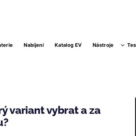
aterie
Nabíjení
Katalog EV
Nástroje
Tes
rý variant vybrat a za
u?