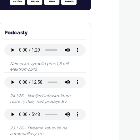
Podcasty
Německo vyrobilo přes 1,6 mil.
elektromobilů
24.1.26 - Nabíjecí infrastruktura
roste rychleji než prodeje EV
23.1.26 - Dreame vstupuje na
automobilový trh