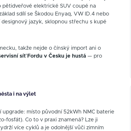
o pětidveřové elektrické SUV coupé na
základ sdílí se Škodou Enyaq, VW ID.4 nebo
í designový jazyk, sklopnou střechu s kupé
ecku, takže nejde o čínský import ani o
servisní síť Fordu v Česku je hustá
— pro
sta i na výlet
dní upgrade: místo původní 52kWh NMC baterie
zo-fosfát). Co to v praxi znamená? Lze ji
drží více cyklů a je odolnější vůči zimním