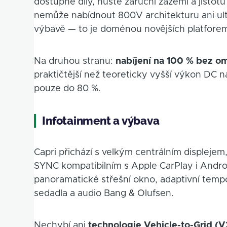
dostupné díly, husté záruční zázemí a jisto
nemůže nabídnout 800V architekturu ani ult
výbavě — to je doménou novějších platfore
Na druhou stranu:
nabíjení na 100 % bez o
praktičtější než teoreticky vyšší výkon DC n
pouze do 80 %.
Infotainment a výbava
Capri přichází s velkým centrálním displejem
SYNC kompatibilním s Apple CarPlay i Andr
panoramatické střešní okno, adaptivní tempo
sedadla a audio Bang & Olufsen.
Nechybí ani
technologie Vehicle-to-Grid (