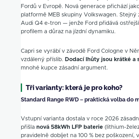
Fordů v Evropě. Nová generace přichází jak
platformě MEB skupiny Volkswagen. Stejný 
Audi Q4 e-tron — jenže Ford přidává ostřejš
profilem a důraz na jízdní dynamiku.
Capri se vyrábí v závodě Ford Cologne v Něm
vzdálený příslib.
Dodací lhůty jsou krátké a 
mnohé kupce zásadní argument.
Tři varianty: která je pro koho?
Standard Range RWD – praktická volba do mě
Vstupní varianta dostala v roce 2026 zása
přišla
nová 58kWh LFP baterie
(lithium-žele
pravidelně dobíjet na 100 % bez poškození, vy