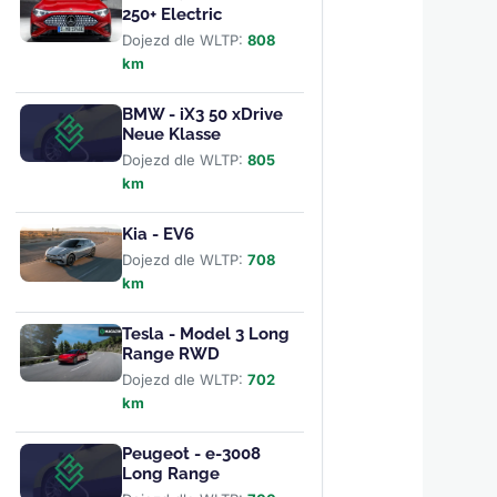
250+ Electric
Dojezd dle WLTP:
808
km
BMW - iX3 50 xDrive
Neue Klasse
Dojezd dle WLTP:
805
km
Kia - EV6
Dojezd dle WLTP:
708
km
Tesla - Model 3 Long
Range RWD
Dojezd dle WLTP:
702
km
Peugeot - e-3008
Long Range