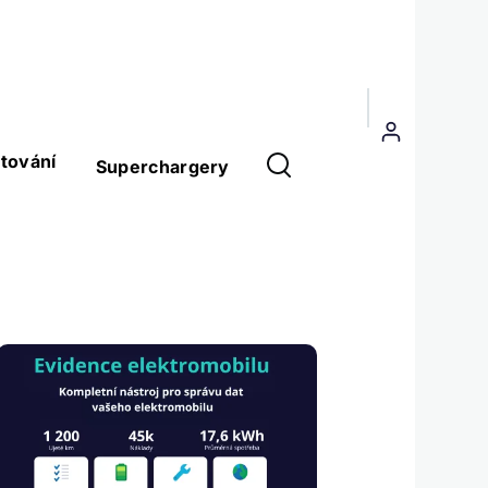
Menu
uživatelského
tování
Superchargery
účtu
Obrázek