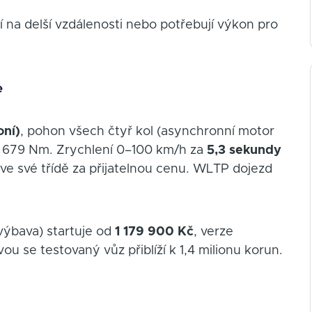
zdí na delší vzdálenosti nebo potřebují výkon pro
e
ní)
, pohon všech čtyř kol (asynchronní motor
 679 Nm. Zrychlení 0–100 km/h za
5,3 sekundy
 ve své třídě za přijatelnou cenu. WLTP dojezd
výbava) startuje od
1 179 900 Kč
, verze
u se testovaný vůz přiblíží k 1,4 milionu korun.