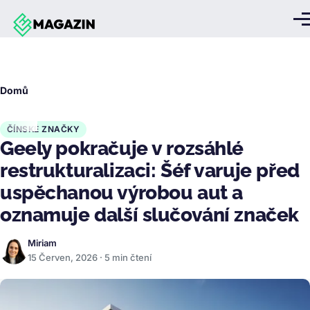
Přejít k hlavnímu obsahu
Me
Drobečková
Domů
navigace
ČÍNSKÉ ZNAČKY
Geely pokračuje v rozsáhlé
restrukturalizaci: Šéf varuje před
uspěchanou výrobou aut a
oznamuje další slučování značek
Miriam
15 Červen, 2026 · 5 min čtení