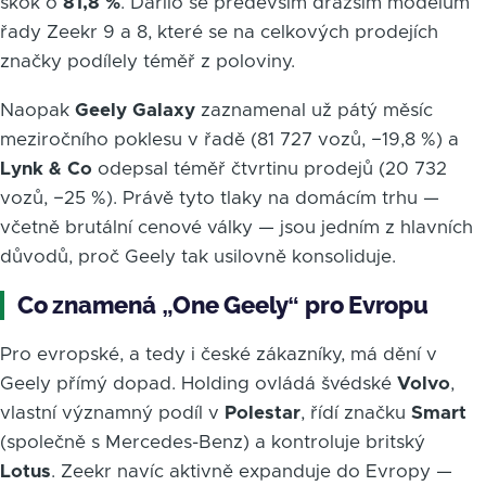
skok o
81,8 %
. Dařilo se především dražším modelům
řady Zeekr 9 a 8, které se na celkových prodejích
značky podílely téměř z poloviny.
Naopak
Geely Galaxy
zaznamenal už pátý měsíc
meziročního poklesu v řadě (81 727 vozů, −19,8 %) a
Lynk & Co
odepsal téměř čtvrtinu prodejů (20 732
vozů, −25 %). Právě tyto tlaky na domácím trhu —
včetně brutální cenové války — jsou jedním z hlavních
důvodů, proč Geely tak usilovně konsoliduje.
Co znamená „One Geely“ pro Evropu
Pro evropské, a tedy i české zákazníky, má dění v
Geely přímý dopad. Holding ovládá švédské
Volvo
,
vlastní významný podíl v
Polestar
, řídí značku
Smart
(společně s Mercedes-Benz) a kontroluje britský
Lotus
. Zeekr navíc aktivně expanduje do Evropy —