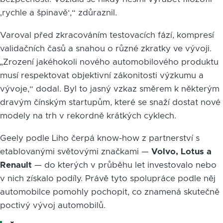
‚rychle a špinavě‘,“ zdůraznil.
Varoval před zkracováním testovacích fází, kompresí
validačních časů a snahou o různé zkratky ve vývoji.
„Zrození jakéhokoli nového automobilového produktu
musí respektovat objektivní zákonitosti výzkumu a
vývoje,“ dodal. Byl to jasný vzkaz směrem k některým
dravým čínským startupům, které se snaží dostat nové
modely na trh v rekordně krátkých cyklech.
Geely podle Liho čerpá know-how z partnerství s
etablovanými světovými značkami —
Volvo, Lotus a
Renault
— do kterých v průběhu let investovalo nebo
v nich získalo podíly. Právě tyto spolupráce podle něj
automobilce pomohly pochopit, co znamená skutečně
poctivý vývoj automobilů.