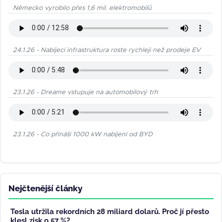
Německo vyrobilo přes 1,6 mil. elektromobilů
24.1.26 - Nabíjecí infrastruktura roste rychleji než prodeje EV
23.1.26 - Dreame vstupuje na automobilový trh
23.1.26 - Co přináší 1000 kW nabíjení od BYD
Nejčtenější články
Tesla utržila rekordních 28 miliard dolarů. Proč jí přesto
klesl zisk o 57 %?