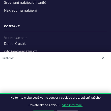
Srovnání nabíjecích tarifů
Náklady na nabíjení
KONTAKT
ŠÉFREDAKTOR
Daniel Česák
info@evmagazin.cz
✕
REKLAMA
O nás
Reklama
© 2026 EV Magazin.
Podmínky a ochrana dat
.
Na tomto webu používáme soubory cookies pro zlepšení vašeho
Data:
CC BY-NC-SA 4.0
·
© OpenStreetMap
uživatelského zážitku.
Více informací
Tvorba webu:
Studiografix