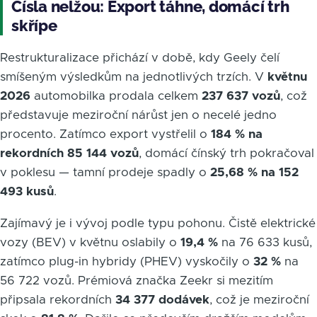
Čísla nelžou: Export táhne, domácí trh
skřípe
Restrukturalizace přichází v době, kdy Geely čelí
smíšeným výsledkům na jednotlivých trzích. V
květnu
2026
automobilka prodala celkem
237 637 vozů
, což
představuje meziroční nárůst jen o necelé jedno
procento. Zatímco export vystřelil o
184 % na
rekordních 85 144 vozů
, domácí čínský trh pokračoval
v poklesu — tamní prodeje spadly o
25,68 % na 152
493 kusů
.
Zajímavý je i vývoj podle typu pohonu. Čistě elektrické
vozy (BEV) v květnu oslabily o
19,4 %
na 76 633 kusů,
zatímco plug-in hybridy (PHEV) vyskočily o
32 %
na
56 722 vozů. Prémiová značka Zeekr si mezitím
připsala rekordních
34 377 dodávek
, což je meziroční