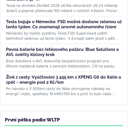
Tesla ve druhém čtvrtletí 2026 utržila rekordních 28,24 miliardy
dolarů a poprvé překonala 100 miliard v ročních tržbách. Provozní
zisk...
>>
Tesla bojuje o Německo: FSD možná dostane zelenou už
tento týden. Co znamenají úrovně autonomního řízení
Německo by mohlo systému Tesla FSD Supervised udělit
definitivní zelenou už tento týden. V Evropě zatím jezdí v pěti
zemích, Česko čeká...
>>
Pevná baterie bez řetězového požáru: Blue Solutions a
AVL ověřily klíčový krok
Blue Solutions a AVL dokončily bezpečnostní program pro
lithium-metalové baterie s pevným elektrolytem. Cílí na packy
bez šíření tepelné...
>>
Živě z cesty: Vyúčtování 3 455 km s XPENG G6 do Itálie a
zpět – energie pod 2 Kč/km
Po návratu z 3 455km cesty do Itálie shrnujeme náklady na
energii i mýto, spotřebu 19 kWh/100 km a proč to bylo naše
nejpohodlnější auto na...
>>
První pětka podle WLTP