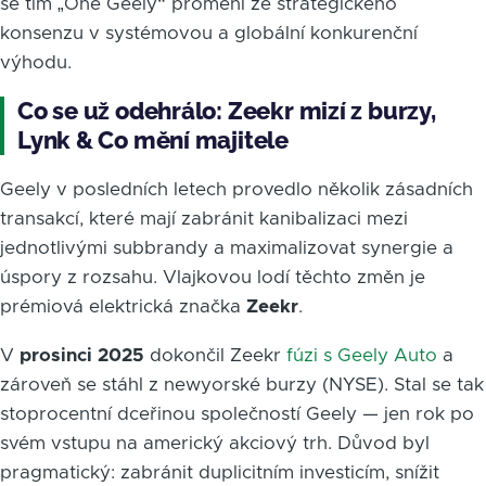
se tím „One Geely“ promění ze strategického
konsenzu v systémovou a globální konkurenční
výhodu.
Co se už odehrálo: Zeekr mizí z burzy,
Lynk & Co mění majitele
Geely v posledních letech provedlo několik zásadních
transakcí, které mají zabránit kanibalizaci mezi
jednotlivými subbrandy a maximalizovat synergie a
úspory z rozsahu. Vlajkovou lodí těchto změn je
prémiová elektrická značka
Zeekr
.
V
prosinci 2025
dokončil Zeekr
fúzi s Geely Auto
a
zároveň se stáhl z newyorské burzy (NYSE). Stal se tak
stoprocentní dceřinou společností Geely — jen rok po
svém vstupu na americký akciový trh. Důvod byl
pragmatický: zabránit duplicitním investicím, snížit