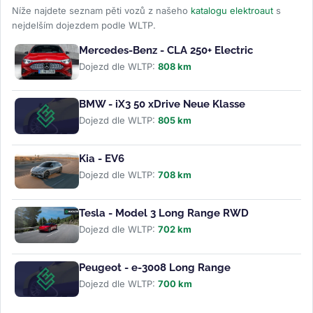
Níže najdete seznam pěti vozů z našeho
katalogu elektroaut
s
nejdelším dojezdem podle WLTP.
Mercedes-Benz - CLA 250+ Electric
Dojezd dle WLTP:
808 km
BMW - iX3 50 xDrive Neue Klasse
Dojezd dle WLTP:
805 km
Kia - EV6
Dojezd dle WLTP:
708 km
Tesla - Model 3 Long Range RWD
Dojezd dle WLTP:
702 km
Peugeot - e-3008 Long Range
Dojezd dle WLTP:
700 km