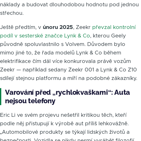
náklady a budovat dlouhodobou hodnotu pod jednou
střechou.
Ještě předtím, v
únoru 2025
, Zeekr
převzal kontrolní
podíl v sesterské značce Lynk & Co
, kterou Geely
původně spoluvlastnilo s Volvem. Důvodem bylo
mimo jiné to, že řada modelů Lynk & Co během
elektrifikace čím dál více konkurovala právě vozům
Zeekr — například sedany Zeekr 001 a Lynk & Co Z10
sdílejí stejnou platformu a míří na podobné zákazníky.
Varování před „rychlokvaškami“: Auta
nejsou telefony
Eric Li ve svém projevu nešetřil kritikou těch, kteří
podle něj přistupují k výrobě aut příliš lehkovážně.
„Automobilové produkty se týkají lidských životů a
bezpečnosti. Vozidla se nikdy nesmí vyrábět filozofií