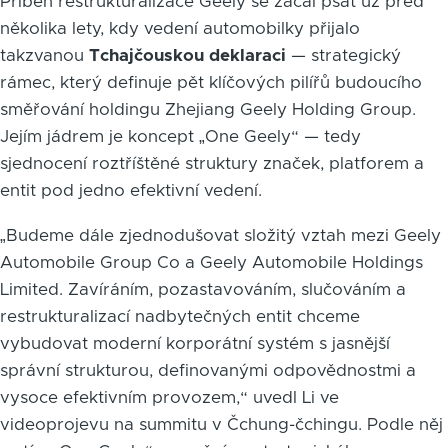
Příběh restrukturalizace Geely se začal psát už před
několika lety, kdy vedení automobilky přijalo
takzvanou
Tchajčouskou deklaraci
— strategický
rámec, který definuje pět klíčových pilířů budoucího
směřování holdingu Zhejiang Geely Holding Group.
Jejím jádrem je koncept „One Geely“ — tedy
sjednocení roztříštěné struktury značek, platforem a
entit pod jedno efektivní vedení.
„Budeme dále zjednodušovat složitý vztah mezi Geely
Automobile Group Co a Geely Automobile Holdings
Limited. Zavíráním, pozastavováním, slučováním a
restrukturalizací nadbytečných entit chceme
vybudovat moderní korporátní systém s jasnější
správní strukturou, definovanými odpovědnostmi a
vysoce efektivním provozem,“ uvedl Li ve
videoprojevu na summitu v Čchung-čchingu. Podle něj