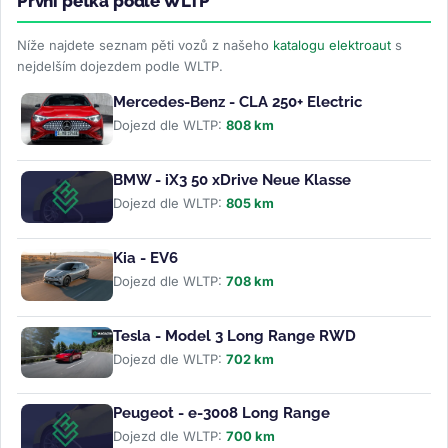
První pětka podle WLTP
Níže najdete seznam pěti vozů z našeho
katalogu elektroaut
s
nejdelším dojezdem podle WLTP.
Mercedes-Benz - CLA 250+ Electric
Dojezd dle WLTP:
808 km
BMW - iX3 50 xDrive Neue Klasse
Dojezd dle WLTP:
805 km
Kia - EV6
Dojezd dle WLTP:
708 km
Tesla - Model 3 Long Range RWD
Dojezd dle WLTP:
702 km
Peugeot - e-3008 Long Range
Dojezd dle WLTP:
700 km