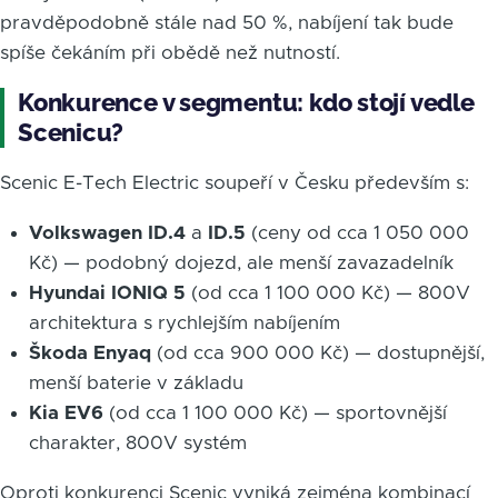
pravděpodobně stále nad 50 %, nabíjení tak bude
spíše čekáním při obědě než nutností.
Konkurence v segmentu: kdo stojí vedle
Scenicu?
Scenic E-Tech Electric soupeří v Česku především s:
Volkswagen ID.4
a
ID.5
(ceny od cca 1 050 000
Kč) — podobný dojezd, ale menší zavazadelník
Hyundai IONIQ 5
(od cca 1 100 000 Kč) — 800V
architektura s rychlejším nabíjením
Škoda Enyaq
(od cca 900 000 Kč) — dostupnější,
menší baterie v základu
Kia EV6
(od cca 1 100 000 Kč) — sportovnější
charakter, 800V systém
Oproti konkurenci Scenic vyniká zejména kombinací