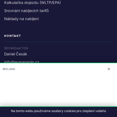
Kalkulačka dojezdu (WLTP/EPA)
Srovnání nabíjecích tarifů
Náklady na nabíjení
KONTAKT
ŠÉFREDAKTOR
Daniel Česák
info@evmagazin.cz
✕
REKLAMA
O nás
Reklama
© 2026 EV Magazin.
Podmínky a ochrana dat
.
Na tomto webu používáme soubory cookies pro zlepšení vašeho
Data:
CC BY-NC-SA 4.0
·
© OpenStreetMap