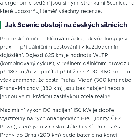
a ergonomie sedění jsou silnými stránkami Scenicu, na
které upozorňují téměř všechny recenze.
Jak Scenic obstojí na českých silnicích
Pro české řidiče je klíčová otázka, jak vůz funguje v
praxi — při dálničním cestování i v každodenním
dojíždění. Dojezd 625 km je hodnota WLTP
(kombinovaný cyklus), v reálném dálničním provozu
při 130 km/h lze počítat přibližně s 400–450 km. I to
však znamená, že cesta Praha–Vídeň (300 km) nebo
Praha–Mnichov (380 km) jsou bez nabíjení nebo s
jednou velmi krátkou zastávkou zcela reálné.
Maximální výkon DC nabíjení 150 kW je dobře
využitelný na rychlonabíječkách HPC (Ionity, ČEZ,
Rewe), které jsou v Česku stále hustší. Při cestě z
Prahy do Brna (200 km) bude baterie na konci