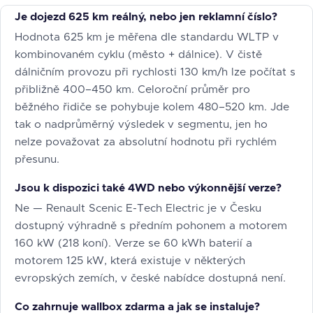
Je dojezd 625 km reálný, nebo jen reklamní číslo?
Hodnota 625 km je měřena dle standardu WLTP v
kombinovaném cyklu (město + dálnice). V čistě
dálničním provozu při rychlosti 130 km/h lze počítat s
přibližně 400–450 km. Celoroční průměr pro
běžného řidiče se pohybuje kolem 480–520 km. Jde
tak o nadprůměrný výsledek v segmentu, jen ho
nelze považovat za absolutní hodnotu při rychlém
přesunu.
Jsou k dispozici také 4WD nebo výkonnější verze?
Ne — Renault Scenic E-Tech Electric je v Česku
dostupný výhradně s předním pohonem a motorem
160 kW (218 koní). Verze se 60 kWh baterií a
motorem 125 kW, která existuje v některých
evropských zemích, v české nabídce dostupná není.
Co zahrnuje wallbox zdarma a jak se instaluje?