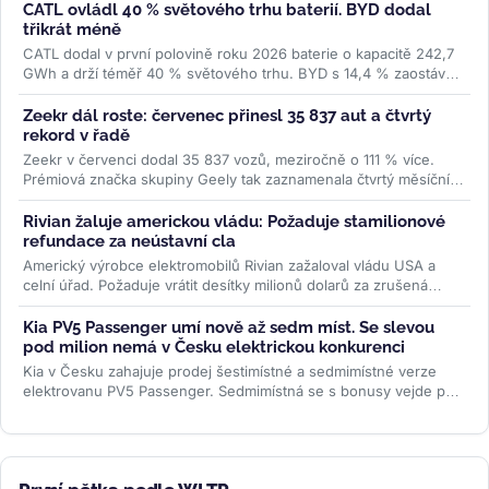
CATL ovládl 40 % světového trhu baterií. BYD dodal
třikrát méně
CATL dodal v první polovině roku 2026 baterie o kapacitě 242,7
GWh a drží téměř 40 % světového trhu. BYD s 14,4 % zaostává
trojnásobně....
>>
Zeekr dál roste: červenec přinesl 35 837 aut a čtvrtý
rekord v řadě
Zeekr v červenci dodal 35 837 vozů, meziročně o 111 % více.
Prémiová značka skupiny Geely tak zaznamenala čtvrtý měsíční
rekord po...
>>
Rivian žaluje americkou vládu: Požaduje stamilionové
refundace za neústavní cla
Americký výrobce elektromobilů Rivian zažaloval vládu USA a
celní úřad. Požaduje vrátit desítky milionů dolarů za zrušená
Trumpova...
>>
Kia PV5 Passenger umí nově až sedm míst. Se slevou
pod milion nemá v Česku elektrickou konkurenci
Kia v Česku zahajuje prodej šestimístné a sedmimístné verze
elektrovanu PV5 Passenger. Sedmimístná se s bonusy vejde pod
milion korun —...
>>