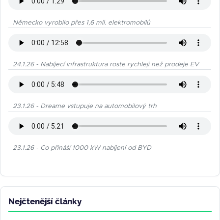
Německo vyrobilo přes 1,6 mil. elektromobilů
24.1.26 - Nabíjecí infrastruktura roste rychleji než prodeje EV
23.1.26 - Dreame vstupuje na automobilový trh
23.1.26 - Co přináší 1000 kW nabíjení od BYD
Nejčtenější články