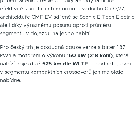
příběh. Scenic přesvědčil díky aerodynamické
efektivitě s koeficientem odporu vzduchu Cd 0,27,
architektuře CMF-EV sdílené se Scenic E-Tech Electric,
ale i díky výraznému posunu oproti průměru
segmentu v dojezdu na jedno nabití.
Pro český trh je dostupná pouze verze s baterií 87
kWh a motorem o výkonu
160 kW (218 koní)
, která
nabízí dojezd až
625 km dle WLTP
— hodnotu, jakou
v segmentu kompaktních crossoverů jen málokdo
nabídne.