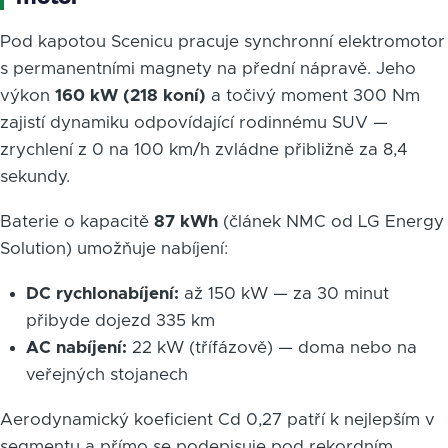
Pod kapotou Scenicu pracuje synchronní elektromotor
s permanentními magnety na přední nápravě. Jeho
výkon
160 kW (218 koní)
a točivý moment 300 Nm
zajistí dynamiku odpovídající rodinnému SUV —
zrychlení z 0 na 100 km/h zvládne přibližně za 8,4
sekundy.
Baterie o kapacitě
87 kWh
(článek NMC od LG Energy
Solution) umožňuje nabíjení:
DC rychlonabíjení:
až 150 kW — za 30 minut
přibyde dojezd 335 km
AC nabíjení:
22 kW (třífázově) — doma nebo na
veřejných stojanech
Aerodynamický koeficient Cd 0,27 patří k nejlepším v
segmentu a přímo se podepisuje pod rekordním