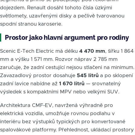
dojezdem. Renault dosáhl tohoto čísla úzkými
světlomety, uzavřenými disky a pečlivě tvarovanou
spodní stranou karoserie.
Prostor jako hlavní argument pro rodiny
Scenic E-Tech Electric má délku
4 470 mm
, šířku 1 864
mm a výšku 1 571 mm. Rozvor náprav 2 785 mm
zaručuje, že zadní cestující nejsou stlačeni na minimum.
Zavazadlový prostor dosahuje
545 litrů
a po sklopení
zadní lavice nabídne až
1 670 litrů
— srovnatelný
výsledek s kompaktními MPV nebo velkými SUV.
Architektura CMF-EV, navržená výhradně pro
elektrická vozidla, umožňuje rovnou podlahu v
interiéru bez výstupků typických pro konvertované
spalovákové platformy. Přehlednost, ukládací prostory