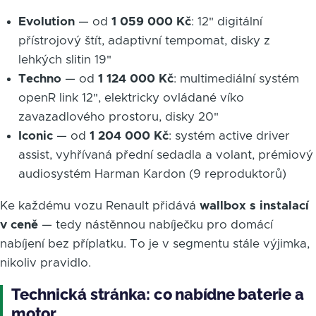
Evolution
— od
1 059 000 Kč
: 12" digitální
přístrojový štít, adaptivní tempomat, disky z
lehkých slitin 19"
Techno
— od
1 124 000 Kč
: multimediální systém
openR link 12", elektricky ovládané víko
zavazadlového prostoru, disky 20"
Iconic
— od
1 204 000 Kč
: systém active driver
assist, vyhřívaná přední sedadla a volant, prémiový
audiosystém Harman Kardon (9 reproduktorů)
Ke každému vozu Renault přidává
wallbox s instalací
v ceně
— tedy nástěnnou nabíječku pro domácí
nabíjení bez příplatku. To je v segmentu stále výjimka,
nikoliv pravidlo.
Technická stránka: co nabídne baterie a
motor