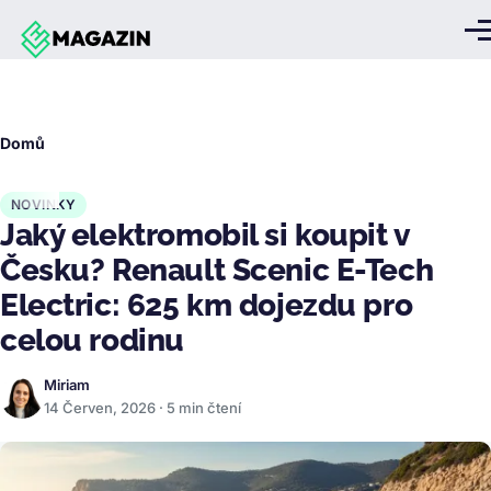
Přejít k hlavnímu obsahu
Me
Drobečková
Domů
navigace
NOVINKY
Jaký elektromobil si koupit v
Česku? Renault Scenic E-Tech
Electric: 625 km dojezdu pro
celou rodinu
Miriam
14 Červen, 2026 · 5 min čtení