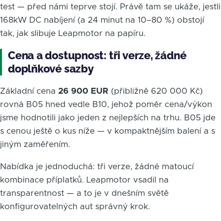
test — před námi teprve stojí. Právě tam se ukáže, jestli
168kW DC nabíjení (a 24 minut na 10–80 %) obstojí
tak, jak slibuje Leapmotor na papíru.
Cena a dostupnost: tři verze, žádné
doplňkové sazby
Základní cena
26 900 EUR
(přibližně 620 000 Kč)
rovná B05 hned vedle B10, jehož poměr cena/výkon
jsme hodnotili jako jeden z nejlepších na trhu. B05 jde
s cenou ještě o kus níže — v kompaktnějším balení a s
jiným zaměřením.
Nabídka je jednoduchá: tři verze, žádné matoucí
kombinace příplatků. Leapmotor vsadil na
transparentnost — a to je v dnešním světě
konfigurovatelných aut správný krok.