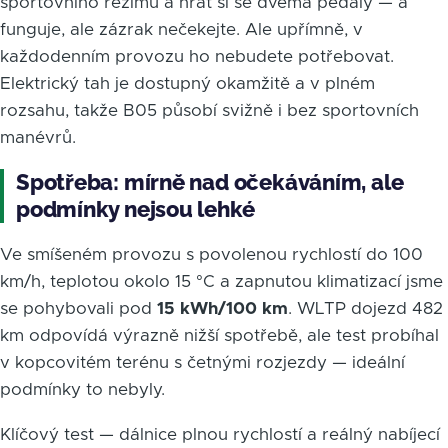
sportovního režimu a hrát si se dvěma pedály — a
funguje, ale zázrak nečekejte. Ale upřímně, v
každodenním provozu ho nebudete potřebovat.
Elektrický tah je dostupný okamžitě a v plném
rozsahu, takže B05 působí svižně i bez sportovních
manévrů.
Spotřeba: mírně nad očekáváním, ale
podmínky nejsou lehké
Ve smíšeném provozu s povolenou rychlostí do 100
km/h, teplotou okolo 15 °C a zapnutou klimatizací jsme
se pohybovali pod
15 kWh/100 km
. WLTP dojezd 482
km odpovídá výrazně nižší spotřebě, ale test probíhal
v kopcovitém terénu s četnými rozjezdy — ideální
podmínky to nebyly.
Klíčový test — dálnice plnou rychlostí a reálný nabíjecí