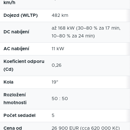
km/h
Dojezd (WLTP)
482 km
až 168 kW (30–80 % za 17 min,
DC nabíjení
10–80 % za 24 min)
AC nabíjení
11 kW
Koeficient odporu
0,26
(Cd)
Kola
19"
Rozložení
50 : 50
hmotnosti
Počet sedadel
5
Cena od
26 900 EUR (cca 620 000 Kč)