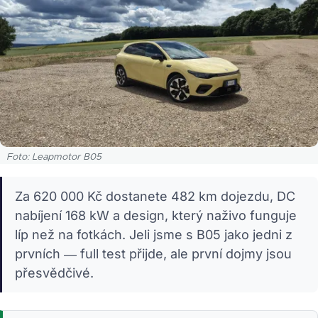
Foto: Leapmotor B05
Za 620 000 Kč dostanete 482 km dojezdu, DC
nabíjení 168 kW a design, který naživo funguje
líp než na fotkách. Jeli jsme s B05 jako jedni z
prvních — full test přijde, ale první dojmy jsou
přesvědčivé.