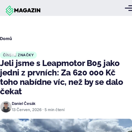
Přejít k hlavnímu obsahu
Me
Drobečková
Domů
navigace
ČÍNSKÉ ZNAČKY
Jeli jsme s Leapmotor B05 jako
jedni z prvních: Za 620 000 Kč
toho nabídne víc, než by se dalo
čekat
Daniel Česák
13 Červen, 2026 · 5 min čtení