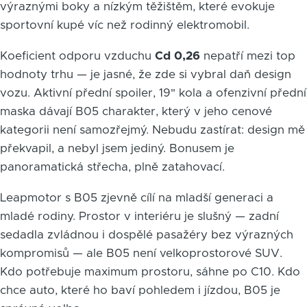
výraznými boky a nízkým těžištěm, které evokuje
sportovní kupé víc než rodinný elektromobil.
Koeficient odporu vzduchu
Cd 0,26
nepatří mezi top
hodnoty trhu — je jasné, že zde si vybral daň design
vozu. Aktivní přední spoiler, 19" kola a ofenzivní přední
maska dávají B05 charakter, který v jeho cenové
kategorii není samozřejmý. Nebudu zastírat: design mě
překvapil, a nebyl jsem jediný. Bonusem je
panoramatická střecha, plně zatahovací.
Leapmotor s B05 zjevně cílí na mladší generaci a
mladé rodiny. Prostor v interiéru je slušný — zadní
sedadla zvládnou i dospělé pasažéry bez výrazných
kompromisů — ale B05 není velkoprostorové SUV.
Kdo potřebuje maximum prostoru, sáhne po C10. Kdo
chce auto, které ho baví pohledem i jízdou, B05 je