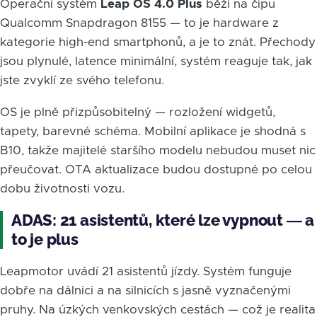
Operační systém
Leap OS 4.0 Plus
běží na čipu
Qualcomm Snapdragon 8155 — to je hardware z
kategorie high-end smartphonů, a je to znát. Přechody
jsou plynulé, latence minimální, systém reaguje tak, jak
jste zvyklí ze svého telefonu.
OS je plně přizpůsobitelný — rozložení widgetů,
tapety, barevné schéma. Mobilní aplikace je shodná s
B10, takže majitelé staršího modelu nebudou muset nic
přeučovat. OTA aktualizace budou dostupné po celou
dobu životnosti vozu.
ADAS: 21 asistentů, které lze vypnout — a
to je plus
Leapmotor uvádí 21 asistentů jízdy. Systém funguje
dobře na dálnici a na silnicích s jasně vyznačenými
pruhy. Na úzkých venkovských cestách — což je realita