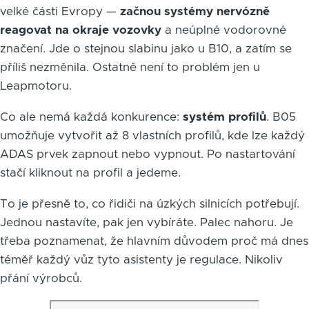
velké části Evropy —
začnou systémy nervózně
reagovat na okraje vozovky
a neúplné vodorovné
značení. Jde o stejnou slabinu jako u B10, a zatím se
příliš nezměnila. Ostatně není to problém jen u
Leapmotoru.
Co ale nemá každá konkurence:
systém profilů
. B05
umožňuje vytvořit až 8 vlastních profilů, kde lze každý
ADAS prvek zapnout nebo vypnout. Po nastartování
stačí kliknout na profil a jedeme.
To je přesně to, co řidiči na úzkých silnicích potřebují.
Jednou nastavíte, pak jen vybíráte. Palec nahoru. Je
třeba poznamenat, že hlavním důvodem proč má dnes
téměř každý vůz tyto asistenty je regulace. Nikoliv
přání výrobců.