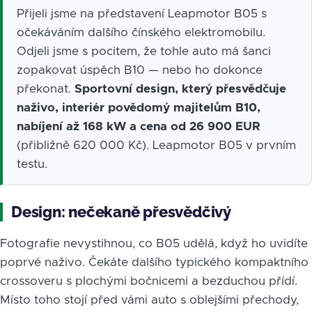
Přijeli jsme na představení Leapmotor B05 s
očekáváním dalšího čínského elektromobilu.
Odjeli jsme s pocitem, že tohle auto má šanci
zopakovat úspěch B10 — nebo ho dokonce
překonat.
Sportovní design, který přesvědčuje
naživo, interiér povědomý majitelům B10,
nabíjení až 168 kW a cena od 26 900 EUR
(přibližně 620 000 Kč). Leapmotor B05 v prvním
testu.
Design: nečekaně přesvědčivý
Fotografie nevystihnou, co B05 udělá, když ho uvidíte
poprvé naživo. Čekáte dalšího typického kompaktního
crossoveru s plochými bočnicemi a bezduchou přídí.
Místo toho stojí před vámi auto s oblejšími přechody,