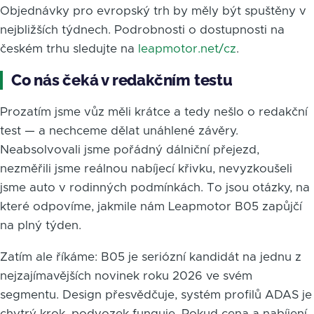
Objednávky pro evropský trh by měly být spuštěny v
nejbližších týdnech. Podrobnosti o dostupnosti na
českém trhu sledujte na
leapmotor.net/cz
.
Co nás čeká v redakčním testu
Prozatím jsme vůz měli krátce a tedy nešlo o redakční
test — a nechceme dělat unáhlené závěry.
Neabsolvovali jsme pořádný dálniční přejezd,
nezměřili jsme reálnou nabíjecí křivku, nevyzkoušeli
jsme auto v rodinných podmínkách. To jsou otázky, na
které odpovíme, jakmile nám Leapmotor B05 zapůjčí
na plný týden.
Zatím ale říkáme: B05 je seriózní kandidát na jednu z
nejzajímavějších novinek roku 2026 ve svém
segmentu. Design přesvědčuje, systém profilů ADAS je
chytrý krok, podvozek funguje. Pokud cena a nabíjení