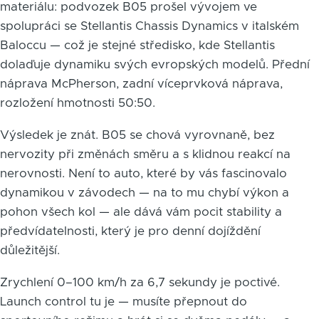
materiálu: podvozek B05 prošel vývojem ve
spolupráci se Stellantis Chassis Dynamics v italském
Baloccu — což je stejné středisko, kde Stellantis
dolaďuje dynamiku svých evropských modelů. Přední
náprava McPherson, zadní víceprvková náprava,
rozložení hmotnosti 50:50.
Výsledek je znát. B05 se chová vyrovnaně, bez
nervozity při změnách směru a s klidnou reakcí na
nerovnosti. Není to auto, které by vás fascinovalo
dynamikou v závodech — na to mu chybí výkon a
pohon všech kol — ale dává vám pocit stability a
předvídatelnosti, který je pro denní dojíždění
důležitější.
Zrychlení 0–100 km/h za 6,7 sekundy je poctivé.
Launch control tu je — musíte přepnout do