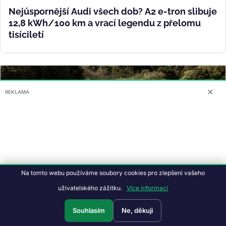
Nejúspornější Audi všech dob? A2 e-tron slibuje
12,8 kWh/100 km a vrací legendu z přelomu
tisíciletí
✕
REKLAMA
Na tomto webu používáme soubory cookies pro zlepšení vašeho
uživatelského zážitku.
Více informací
Lucid Gravity přepsal Guinnessovku. 61 DJů a
Souhlasím
Ne, děkuji
osm hodin hudby na jedno nabití elektromobilu