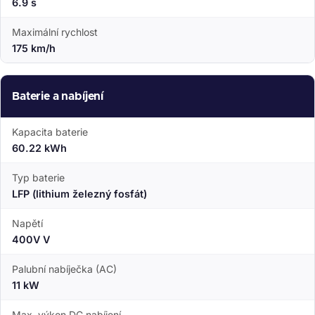
6.9 s
Maximální rychlost
175 km/h
Baterie a nabíjení
Kapacita baterie
60.22 kWh
Typ baterie
LFP (lithium železný fosfát)
Napětí
400V V
Palubní nabíječka (AC)
11 kW
Max. výkon DC nabíjení