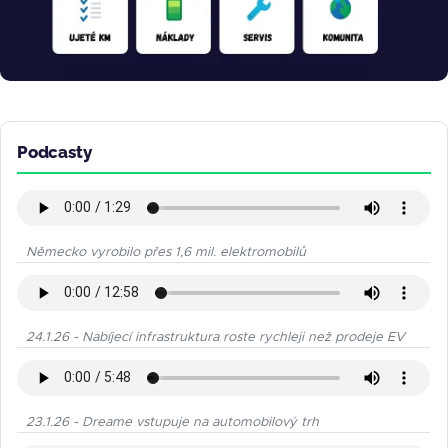
Podcasty
Německo vyrobilo přes 1,6 mil. elektromobilů
24.1.26 - Nabíjecí infrastruktura roste rychleji než prodeje EV
23.1.26 - Dreame vstupuje na automobilový trh