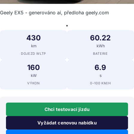
Geely EX5 - generováno ai, předloha geely.com
430
60.22
km
kWh
DOJEZD WLTP
BATERIE
160
6.9
kW
s
VÝKON
0–100 KM/H
Chci testovací jízdu
Vyžádat cenovou nabídku