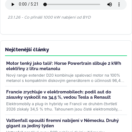
23.1.26 - Co přináší 1000 kW nabíjení od BYD
Nejčtenější články
Motor tenký jako talíř: Horse Powertrain slibuje 2 kWh
elektřiny z litru metanolu
Nový range extender D20 kombinuje spalovací motor na 100%
metanol s kompaktním diskovým generátorem o účinnosti 96,4
%. Firma slibuje studený...
>>
Francie zrychluje v elektromobilech: podíl aut do
zásuvky vyskočil na 34,5 %, vedou Tesla a Renault
Elektromobily a plug-in hybridy ve Francii ve druhém čtvrtletí
2026 získaly 34,5 % trhu. Tahounem jsou čisté elektromobily,
jejichž registrace...
>>
Vattenfall opouští firemní nabíjení v Německu. Druhý
gigant za jediný týden