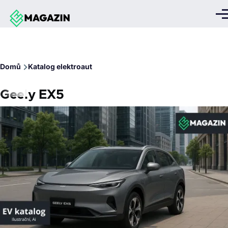
Přejít k hlavnímu obsahu
Me
Drobečková
Domů
Katalog elektroaut
navigace
Geely EX5