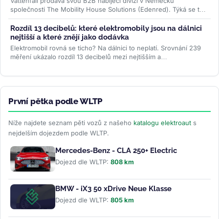
Vattenfall prodává svou B2B nabíjecí divizi v Německu
společnosti The Mobility House Solutions (Edenred). Týká se to
10 000 nabíjecích...
>>
Rozdíl 13 decibelů: které elektromobily jsou na dálnici
nejtišší a které znějí jako dodávka
Elektromobil rovná se ticho? Na dálnici to neplatí. Srovnání 239
měření ukázalo rozdíl 13 decibelů mezi nejtišším a
nejhlučnějším...
>>
První pětka podle WLTP
Níže najdete seznam pěti vozů z našeho
katalogu elektroaut
s
nejdelším dojezdem podle WLTP.
Mercedes-Benz - CLA 250+ Electric
Dojezd dle WLTP:
808 km
BMW - iX3 50 xDrive Neue Klasse
Dojezd dle WLTP:
805 km