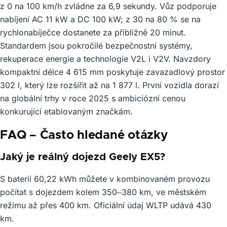
z 0 na 100 km/h zvládne za 6,9 sekundy. Vůz podporuje
nabíjení AC 11 kW a DC 100 kW; z 30 na 80 % se na
rychlonabíječce dostanete za přibližně 20 minut.
Standardem jsou pokročilé bezpečnostní systémy,
rekuperace energie a technologie V2L i V2V. Navzdory
kompaktní délce 4 615 mm poskytuje zavazadlový prostor
302 l, který lze rozšířit až na 1 877 l. První vozidla dorazí
na globální trhy v roce 2025 s ambiciózní cenou
konkurující etablovaným značkám.
FAQ – Často hledané otázky
Jaký je reálný dojezd Geely EX5?
S baterií 60,22 kWh můžete v kombinovaném provozu
počítat s dojezdem kolem 350–380 km, ve městském
režimu až přes 400 km. Oficiální údaj WLTP udává 430
km.