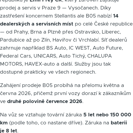
prodej a servis v Praze 9 — Vysočanech. Díky
zastřešení koncernem Stellantis ale B05 nabízí
14
dealerských a servisních míst
po celé České republice
— od Prahy, Brna a Plzně přes Ostravsko, Liberec,
Pardubice až po Zlín, Havířov či Vrchlabí. Síť dealerů
zahrnuje například BS Auto, IC WEST, Auto Future,
Federal Cars, UNICARS, Auto Tichý, CHALUPA
MOTORS, HAVEX-auto a další. Služby jsou tak
dostupné prakticky ve všech regionech.
Zahájení prodeje B05 probíhá na přelomu května a
června 2026, přičemž první vozy dorazí k zákazníkům
ve
druhé polovině července 2026
.
Na vůz se vztahuje tovární záruka
5 let nebo 150 000
km
(podle toho, co nastane dříve). Záruka na
baterii
je 8 let
.