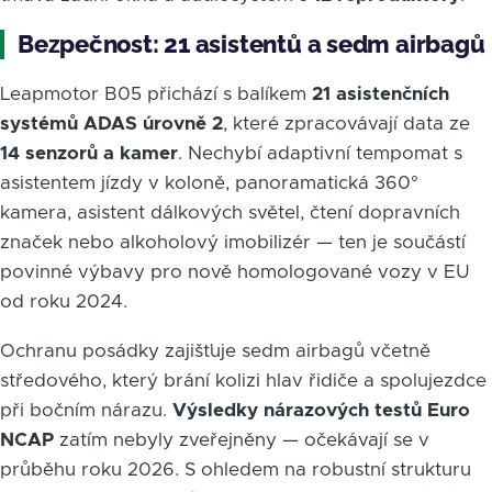
Bezpečnost: 21 asistentů a sedm airbagů
Leapmotor B05 přichází s balíkem
21 asistenčních
systémů ADAS úrovně 2
, které zpracovávají data ze
14 senzorů a kamer
. Nechybí adaptivní tempomat s
asistentem jízdy v koloně, panoramatická 360°
kamera, asistent dálkových světel, čtení dopravních
značek nebo alkoholový imobilizér — ten je součástí
povinné výbavy pro nově homologované vozy v EU
od roku 2024.
Ochranu posádky zajišťuje sedm airbagů včetně
středového, který brání kolizi hlav řidiče a spolujezdce
při bočním nárazu.
Výsledky nárazových testů Euro
NCAP
zatím nebyly zveřejněny — očekávají se v
průběhu roku 2026. S ohledem na robustní strukturu