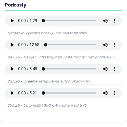
Podcasty
Německo vyrobilo přes 1,6 mil. elektromobilů
24.1.26 - Nabíjecí infrastruktura roste rychleji než prodeje EV
23.1.26 - Dreame vstupuje na automobilový trh
23.1.26 - Co přináší 1000 kW nabíjení od BYD