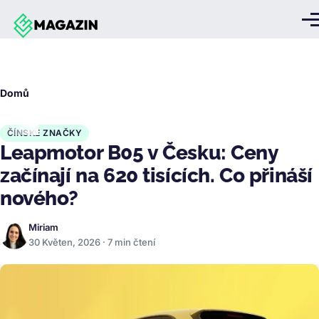
Přejít k hlavnímu obsahu
Me
Drobečková
Domů
navigace
ČÍNSKÉ ZNAČKY
Leapmotor B05 v Česku: Ceny
začínají na 620 tisících. Co přináší
nového?
Miriam
30 Květen, 2026 · 7 min čtení