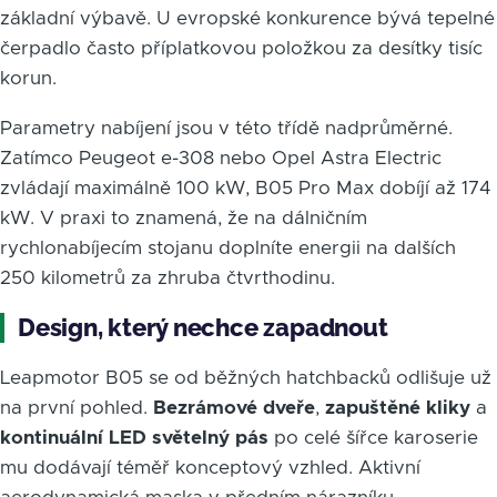
základní výbavě. U evropské konkurence bývá tepelné
čerpadlo často příplatkovou položkou za desítky tisíc
korun.
Parametry nabíjení jsou v této třídě nadprůměrné.
Zatímco Peugeot e-308 nebo Opel Astra Electric
zvládají maximálně 100 kW, B05 Pro Max dobíjí až 174
kW. V praxi to znamená, že na dálničním
rychlonabíjecím stojanu doplníte energii na dalších
250 kilometrů za zhruba čtvrthodinu.
Design, který nechce zapadnout
Leapmotor B05 se od běžných hatchbacků odlišuje už
na první pohled.
Bezrámové dveře
,
zapuštěné kliky
a
kontinuální LED světelný pás
po celé šířce karoserie
mu dodávají téměř konceptový vzhled. Aktivní