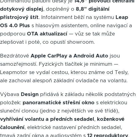
Dominantou palubní desky je
14,6" plovoucí centrální
dotykový displej
, doplněný o
8,8" digitální
přístrojový štít
. Infotainment běží na systému
Leap
OS 4.0 Plus
s hlasovým asistentem, online navigací a
podporou
OTA aktualizací
— vůz se tak může
zlepšovat i poté, co opustí showroom.
Bezdrátové
Apple CarPlay a Android Auto
jsou
samozřejmostí. Fyzických tlačítek je minimum —
Leapmotor se vydal cestou, kterou známe od Tesly,
ale zachoval alespoň základní ovladače na volantu.
Výbava
Design
přidává k základu několik podstatných
položek:
panoramatické střešní okno
s elektrickou
sluneční clonou (jedno z největších ve své třídě),
vyhřívání volantu a předních sedadel
,
koženkové
čalounění
, elektrické nastavení předních sedadel,
tmavá zadní okna a audiosystém s
12 reproduktory
.