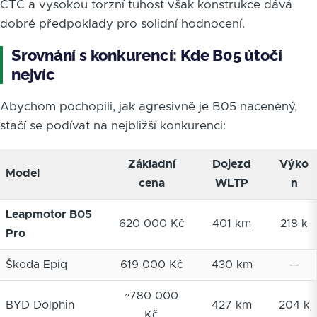
CTC a vysokou torzní tuhost však konstrukce dává
dobré předpoklady pro solidní hodnocení.
Srovnání s konkurencí: Kde B05 útočí
nejvíc
Abychom pochopili, jak agresivně je B05 naceněný,
stačí se podívat na nejbližší konkurenci:
Základní
Dojezd
Výko
Model
cena
WLTP
n
Leapmotor B05
620 000 Kč
401 km
218 k
Pro
Škoda Epiq
619 000 Kč
430 km
—
~780 000
BYD Dolphin
427 km
204 k
Kč