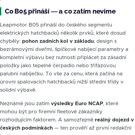
Co B05 přináší — a co zatím nevíme
Leapmotor B05 přináší do českého segmentu
elektrických hatchbacků několik prvků, které dosud
chyběly:
pohon zadních kol v základu
, design s
bezrámovými dveřmi, špičkové nabíjecí parametry a
kompletní výbavu bez nutnosti připlácet za zásadní
položky jako tepelné čerpadlo nebo třífázovou
palubní nabíječku. To vše za cenu, která začíná na
úrovni spalovacích hatchbacků nižší střední třídy v
solidní výbavě.
Neznámé jsou zatím
výsledky Euro NCAP
, které
mohou být pro firemní fleetové zákazníky
rozhodujícím faktorem. A samozřejmě
reálný dojezd v
českých podmínkách
— ten prověří až první redakční