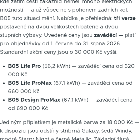
kde zatím čeští zákazníci neměli mnoho elektrických
možností — a už vůbec ne s pohonem zadních kol.
B05 tuto situaci mění. Nabídka je přehledná:
tři verze
postavené na dvou velikostech baterie a dvou
stupních výbavy. Uvedené ceny jsou
zaváděcí
— platí
pro objednávky od 1. června do 31. srpna 2026.
Standardní akční ceny jsou o 30 000 Kč vyšší.
B05 Life Pro
(56,2 kWh) — zaváděcí cena od 620
000 Kč
B05 Life ProMax
(67,1 kWh) — zaváděcí cena od
660 000 Kč
B05 Design ProMax
(67,1 kWh) — zaváděcí cena
od 690 000 Kč
Jediným příplatkem je metalická barva za 18 000 Kč —
k dispozici jsou odstíny stříbrná Galaxy, šedá Windy,
modrá Starry Night a černá Metallic. Základní žlutá