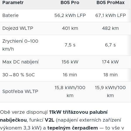
Parametr
B05 Pro
B05 ProMax
Baterie
56,2 kWh LFP
67,1 kWh LFP
Dojezd WLTP
401 km
482 km
Zrychlení 0–100
7,5 s
6,7 s
km/h
Max DC nabíjení
156 kW
174 kW
30→80 % SoC
16 min
18 min
15,8 kWh/100
15,9 kWh/100
Spotřeba WLTP
km
km
Obě verze disponují
11kW třífázovou palubní
nabíječkou
, funkcí
V2L
(napájení externích zařízení
výkonem 3,3 kW) a
tepelným čerpadlem
— to vše v