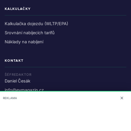
KALKULAČKY
Kalkulačka dojezdu (WLTP/EPA)
Srovnání nabíjecích tarifů
Náklady na nabíjení
KONTAKT
ŠÉFREDAKTOR
Daniel Česák
info@evmagazin.cz
✕
REKLAMA
O nás
Reklama