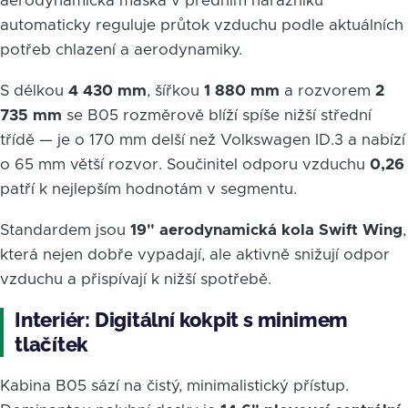
aerodynamická maska v předním nárazníku
automaticky reguluje průtok vzduchu podle aktuálních
potřeb chlazení a aerodynamiky.
S délkou
4 430 mm
, šířkou
1 880 mm
a rozvorem
2
735 mm
se B05 rozměrově blíží spíše nižší střední
třídě — je o 170 mm delší než Volkswagen ID.3 a nabízí
o 65 mm větší rozvor. Součinitel odporu vzduchu
0,26
patří k nejlepším hodnotám v segmentu.
Standardem jsou
19" aerodynamická kola Swift Wing
,
která nejen dobře vypadají, ale aktivně snižují odpor
vzduchu a přispívají k nižší spotřebě.
Interiér: Digitální kokpit s minimem
tlačítek
Kabina B05 sází na čistý, minimalistický přístup.