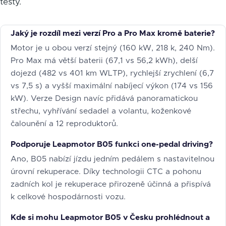
testy.
Jaký je rozdíl mezi verzí Pro a Pro Max kromě baterie?
Motor je u obou verzí stejný (160 kW, 218 k, 240 Nm).
Pro Max má větší baterii (67,1 vs 56,2 kWh), delší
dojezd (482 vs 401 km WLTP), rychlejší zrychlení (6,7
vs 7,5 s) a vyšší maximální nabíjecí výkon (174 vs 156
kW). Verze Design navíc přidává panoramatickou
střechu, vyhřívání sedadel a volantu, koženkové
čalounění a 12 reproduktorů.
Podporuje Leapmotor B05 funkci one-pedal driving?
Ano, B05 nabízí jízdu jedním pedálem s nastavitelnou
úrovní rekuperace. Díky technologii CTC a pohonu
zadních kol je rekuperace přirozeně účinná a přispívá
k celkové hospodárnosti vozu.
Kde si mohu Leapmotor B05 v Česku prohlédnout a