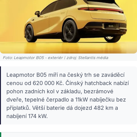
Foto: Leapmotor B05 - exteriér | zdroj: Stellantis média
Leapmotor B05 míří na český trh se zaváděcí
cenou od 620 000 Kč. Čínský hatchback nabízí
pohon zadních kol v základu, bezrámové
dveře, tepelné čerpadlo a 11kW nabíječku bez
příplatků. Větší baterie dá dojezd 482 km a
nabíjení 174 kW.