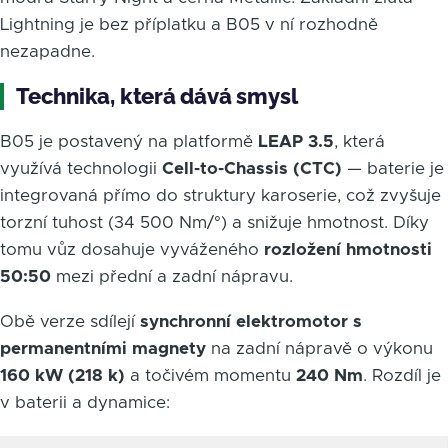
Lightning je bez příplatku a B05 v ní rozhodně
nezapadne.
Technika, která dává smysl
B05 je postavený na platformě
LEAP 3.5
, která
využívá technologii
Cell-to-Chassis (CTC)
— baterie je
integrovaná přímo do struktury karoserie, což zvyšuje
torzní tuhost (34 500 Nm/°) a snižuje hmotnost. Díky
tomu vůz dosahuje vyváženého
rozložení hmotnosti
50:50
mezi přední a zadní nápravu.
Obě verze sdílejí
synchronní elektromotor s
permanentními magnety
na zadní nápravě o výkonu
160 kW (218 k)
a točivém momentu
240 Nm
. Rozdíl je
v baterii a dynamice: