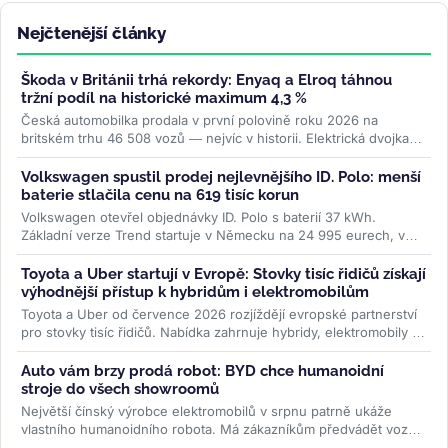
Nejčtenější články
Škoda v Británii trhá rekordy: Enyaq a Elroq táhnou
tržní podíl na historické maximum 4,3 %
Česká automobilka prodala v první polovině roku 2026 na
britském trhu 46 508 vozů — nejvíc v historii. Elektrická dvojka
Enyaq a Elroq...
>>
Volkswagen spustil prodej nejlevnějšího ID. Polo: menší
baterie stlačila cenu na 619 tisíc korun
Volkswagen otevřel objednávky ID. Polo s baterií 37 kWh.
Základní verze Trend startuje v Německu na 24 995 eurech, v
Česku na 619 000 Kč....
>>
Toyota a Uber startují v Evropě: Stovky tisíc řidičů získají
výhodnější přístup k hybridům i elektromobilům
Toyota a Uber od července 2026 rozjíždějí evropské partnerství
pro stovky tisíc řidičů. Nabídka zahrnuje hybridy, elektromobily i
ojetiny...
>>
Auto vám brzy prodá robot: BYD chce humanoidní
stroje do všech showroomů
Největší čínský výrobce elektromobilů v srpnu patrně ukáže
vlastního humanoidního robota. Má zákazníkům předvádět vozy,
oživovat...
>>