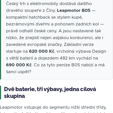
Český trh s elektromobily dostává dalšího
dravého soupeře z Číny.
Leapmotor B05
—
kompaktní hatchback se stylem kupé,
bezrámovými dveřmi a pohonem zadních kol —
právě odhalil české ceny. A jsou nastavené tak
nízko, že znejistí nejen asijskou konkurenci, ale i
zavedené evropské značky. Základní verze
startuje na
620 000 Kč
, vrcholná výbava Design
s větší baterií a dojezdem 482 km vychází na
690 000 Kč
. Co za tyto peníze B05 nabízí a má
šanci uspět?
Dvě baterie, tři výbavy, jedna cílová
skupina
Leapmotor vstupuje do segmentu nižší střední třídy,