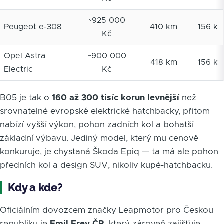
~925 000
Peugeot e-308
410 km
156 k
Kč
Opel Astra
~900 000
418 km
156 k
Electric
Kč
B05 je tak o
160 až 300 tisíc korun levnější
než
srovnatelné evropské elektrické hatchbacky, přitom
nabízí vyšší výkon, pohon zadních kol a bohatší
základní výbavu. Jediný model, který mu cenově
konkuruje, je chystaná Škoda Epiq — ta má ale pohon
předních kol a design SUV, nikoliv kupé-hatchbacku.
Kdy a kde?
Oficiálním dovozcem značky Leapmotor pro Českou
republiku je
Emil Frey ČR
, který zároveň zajišťuje