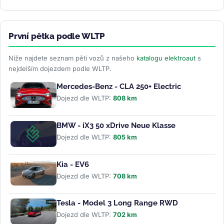
První pětka podle WLTP
Níže najdete seznam pěti vozů z našeho
katalogu elektroaut
s
nejdelším dojezdem podle WLTP.
Mercedes-Benz - CLA 250+ Electric
Dojezd dle WLTP:
808 km
BMW - iX3 50 xDrive Neue Klasse
Dojezd dle WLTP:
805 km
Kia - EV6
Dojezd dle WLTP:
708 km
Tesla - Model 3 Long Range RWD
Dojezd dle WLTP:
702 km