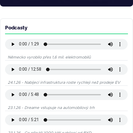
Podcasty
Německo vyrobilo přes 1,6 mil. elektromobilů
24.1.26 - Nabíjecí infrastruktura roste rychleji než prodeje EV
23.1.26 - Dreame vstupuje na automobilový trh