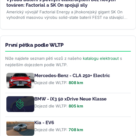
továren: Factorial a SK On spojují síly
Americký vývojář Factorial Energy a jihokorejský gigant SK On
vyhodnotí masovou výrobu solid-state baterií FEST na stávajících
linkách....
>>
První pětka podle WLTP
Níže najdete seznam pěti vozů z našeho
katalogu elektroaut
s
nejdelším dojezdem podle WLTP.
Mercedes-Benz - CLA 250+ Electric
Dojezd dle WLTP:
808 km
BMW - iX3 50 xDrive Neue Klasse
Dojezd dle WLTP:
805 km
Kia - EV6
Dojezd dle WLTP:
708 km