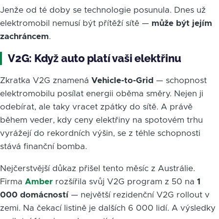
Jenže od té doby se technologie posunula. Dnes už
elektromobil nemusí být přítěží sítě —
může být jejím
zachráncem
.
V2G: Když auto platí vaši elektřinu
Zkratka V2G znamená
Vehicle-to-Grid
— schopnost
elektromobilu posílat energii oběma směry. Nejen ji
odebírat, ale taky vracet zpátky do sítě. A právě
během veder, kdy ceny elektřiny na spotovém trhu
vyrážejí do rekordních výšin, se z téhle schopnosti
stává finanční bomba.
Nejčerstvější důkaz přišel tento měsíc z Austrálie.
Firma
Amber
rozšířila svůj V2G program z 50 na
1
000 domácností
— největší rezidenční V2G rollout v
zemi. Na čekací listině je dalších 6 000 lidí. A výsledky