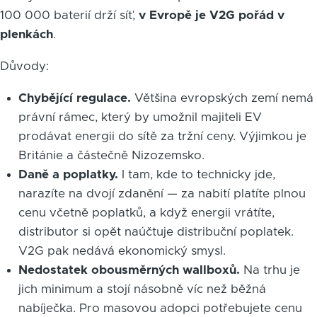
100 000 baterií drží síť,
v Evropě je V2G pořád v
plenkách
.
Důvody:
Chybějící regulace.
Většina evropských zemí nemá
právní rámec, který by umožnil majiteli EV
prodávat energii do sítě za tržní ceny. Výjimkou je
Británie a částečně Nizozemsko.
Daně a poplatky.
I tam, kde to technicky jde,
narazíte na dvojí zdanění — za nabití platíte plnou
cenu včetně poplatků, a když energii vrátíte,
distributor si opět naúčtuje distribuční poplatek.
V2G pak nedává ekonomický smysl.
Nedostatek obousměrných wallboxů.
Na trhu je
jich minimum a stojí násobně víc než běžná
nabíječka. Pro masovou adopci potřebujete cenu