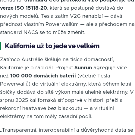
verze ISO 15118-20
, která se postupně dostává do
nových modelů. Tesla zatím V2G nenabízí — dává
přednost vlastním Powerwallům — ale s přechodem na
standard NACS se to může změnit.
Kalifornie už to jede ve velkém
Zatímco Austrálie škáluje na tisíce domácností,
Kalifornie je o řád dál. Projekt
Sunrun
agreguje více
než
100 000 domácích baterií
(včetně Tesla
Powerwallů) do virtuální elektrárny, která během letní
špičky dodává do sítě výkon malé uhelné elektrárny. V
srpnu 2025 kalifornská síť poprvé v historii přežila
rekordní heatwave bez blackoutu — a virtuální
elektrárny na tom měly zásadní podíl.
„Transparentní, interoperabilní a důvěryhodná data se