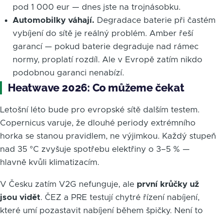
pod 1 000 eur — dnes jste na trojnásobku.
Automobilky váhají.
Degradace baterie při častém
vybíjení do sítě je reálný problém. Amber řeší
garancí — pokud baterie degraduje nad rámec
normy, proplatí rozdíl. Ale v Evropě zatím nikdo
podobnou garanci nenabízí.
Heatwave 2026: Co můžeme čekat
Letošní léto bude pro evropské sítě dalším testem.
Copernicus varuje, že dlouhé periody extrémního
horka se stanou pravidlem, ne výjimkou. Každý stupeň
nad 35 °C zvyšuje spotřebu elektřiny o 3–5 % —
hlavně kvůli klimatizacím.
V Česku zatím V2G nefunguje, ale
první krůčky už
jsou vidět
. ČEZ a PRE testují chytré řízení nabíjení,
které umí pozastavit nabíjení během špičky. Není to