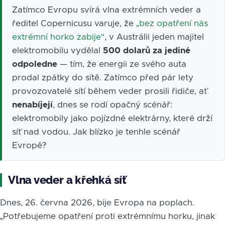
Zatímco Evropu svírá vlna extrémních veder a
ředitel Copernicusu varuje, že
„bez opatření nás
extrémní horko zabije"
, v Austrálii jeden majitel
elektromobilu vydělal
500 dolarů za jediné
odpoledne
— tím, že energii ze svého auta
prodal zpátky do sítě. Zatímco před pár lety
provozovatelé sítí během veder prosili řidiče, ať
nenabíjejí
, dnes se rodí opačný scénář:
elektromobily jako pojízdné elektrárny, které drží
síť nad vodou. Jak blízko je tenhle scénář
Evropě?
Vlna veder a křehká síť
Dnes, 26. června 2026, bije Evropa na poplach.
„Potřebujeme opatření proti extrémnímu horku, jinak