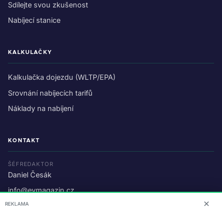
Sdílejte svou zkušenost
Nabíjecí stanice
KALKULAČKY
Kalkulačka dojezdu (WLTP/EPA)
Srovnání nabíjecích tarifů
Náklady na nabíjení
KONTAKT
ŠÉFREDAKTOR
Daniel Česák
info@evmagazin.cz
✕
REKLAMA
O nás
Reklama