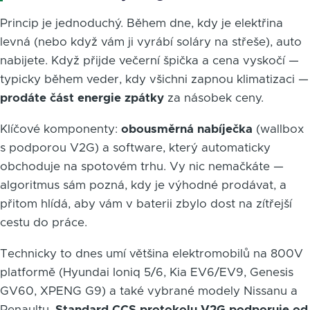
Princip je jednoduchý. Během dne, kdy je elektřina
levná (nebo když vám ji vyrábí soláry na střeše), auto
nabijete. Když přijde večerní špička a cena vyskočí —
typicky během veder, kdy všichni zapnou klimatizaci —
prodáte část energie zpátky
za násobek ceny.
Klíčové komponenty:
obousměrná nabíječka
(wallbox
s podporou V2G) a software, který automaticky
obchoduje na spotovém trhu. Vy nic nemačkáte —
algoritmus sám pozná, kdy je výhodné prodávat, a
přitom hlídá, aby vám v baterii zbylo dost na zítřejší
cestu do práce.
Technicky to dnes umí většina elektromobilů na 800V
platformě (Hyundai Ioniq 5/6, Kia EV6/EV9, Genesis
GV60, XPENG G9) a také vybrané modely Nissanu a
Renaultu.
Standard CCS protokolu V2G podporuje od