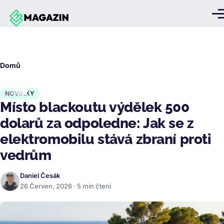
Přejít k hlavnímu obsahu
Me
Drobečková
Domů
navigace
NOVINKY
Místo blackoutu výdělek 500
dolarů za odpoledne: Jak se z
elektromobilu stává zbraní proti
vedrům
Daniel Česák
26 Červen, 2026 · 5 min čtení