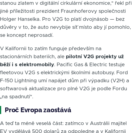
stanou zlatem v digitální cirkulární ekonomice," řekl při
jiné příležitosti prezident Fraunhoferovy společnosti
Holger Hanselka. Pro V2G to platí dvojnásob — bez
důvěry v to, že auto nevybije síť místo aby jí pomohlo,
se koncept neprosadí.
V Kalifornii to zatím funguje především na
stacionárních bateriích, ale
pilotní V2G projekty už
běží i s elektromobily
. Pacific Gas & Electric testuje
fleetovou V2G s elektrickými školními autobusy. Ford
F-150 Lightning umí napájet dům při výpadku (V2H) a
softwarová aktualizace pro plné V2G je podle Fordu
„na spadnutí".
Proč Evropa zaostává
A teď ta méně veselá část: zatímco v Austrálii majitel
EV vydělává 500 dolarů za odpoledne a v Kalifornii