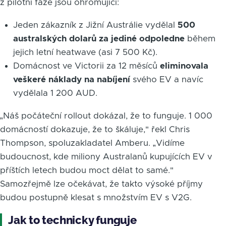
z pilotní fáze jsou ohromující:
Jeden zákazník z Jižní Austrálie vydělal
500
australských dolarů za jediné odpoledne
během
jejich letní heatwave (asi 7 500 Kč).
Domácnost ve Victorii za 12 měsíců
eliminovala
veškeré náklady na nabíjení
svého EV a navíc
vydělala 1 200 AUD.
„Náš počáteční rollout dokázal, že to funguje. 1 000
domácností dokazuje, že to škáluje," řekl Chris
Thompson, spoluzakladatel Amberu. „Vidíme
budoucnost, kde miliony Australanů kupujících EV v
příštích letech budou moct dělat to samé."
Samozřejmě lze očekávat, že takto výsoké příjmy
budou postupně klesat s množstvím EV s V2G.
Jak to technicky funguje