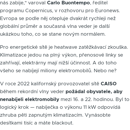
nás zabije," varoval
Carlo Buontempo
, ředitel
programu Copernicus, v rozhovoru pro Euronews.
Evropa se podle něj otepluje dvakrát rychleji než
globální průměr a současná vlna veder je další
ukázkou toho, co se stane novým normálem.
Pro energetické sítě je heatwave zatěžkávací zkouška.
Klimatizace jedou na plný výkon, přenosové linky se
zahřívají, elektrárny mají nižší účinnost. A do toho
všeho se nabíjejí miliony elektromobilů. Nebo ne?
V roce 2022 kalifornský provozovatel sítě
CAISO
během rekordní vlny veder
požádal obyvatele, aby
nenabíjeli elektromobily
mezi 16. a 22. hodinou. Byl to
logický krok — nabíječka o výkonu 11 kW odpovídá
zhruba pěti zapnutým klimatizacím. Vynásobte
desítkami tisíc a máte blackout.