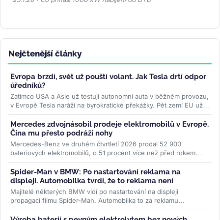
23.1.26 - Co přináší 1000 kW nabíjení od BYD
Nejčtenější články
Evropa brzdí, svět už pouští volant. Jak Tesla drtí odpor
úředníků?
Zatímco USA a Asie už testují autonomní auta v běžném provozu,
v Evropě Tesla naráží na byrokratické překážky. Pět zemí EU už
ale...
>>
Mercedes zdvojnásobil prodeje elektromobilů v Evropě.
Čína mu přesto podráží nohy
Mercedes-Benz ve druhém čtvrtletí 2026 prodal 52 900
bateriových elektromobilů, o 51 procent více než před rokem.
Evropa rostla o 87 procent...
>>
Spider-Man v BMW: Po nastartování reklama na
displeji. Automobilka tvrdí, že to reklama není
Majitelé některých BMW vidí po nastartování na displeji
propagaci filmu Spider-Man. Automobilka to za reklamu
nepovažuje, řidiči ale mluví...
>>
Výroba baterií s pevným elektrolytem bez nových