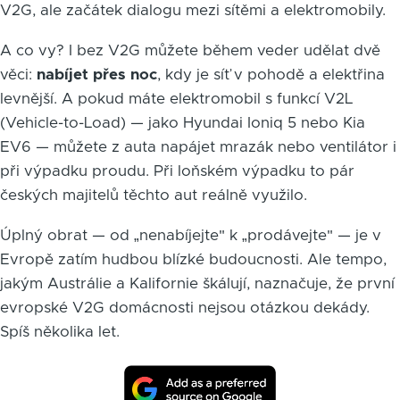
V2G, ale začátek dialogu mezi sítěmi a elektromobily.
A co vy? I bez V2G můžete během veder udělat dvě
věci:
nabíjet přes noc
, kdy je síť v pohodě a elektřina
levnější. A pokud máte elektromobil s funkcí V2L
(Vehicle-to-Load) — jako Hyundai Ioniq 5 nebo Kia
EV6 — můžete z auta napájet mrazák nebo ventilátor i
při výpadku proudu. Při loňském výpadku to pár
českých majitelů těchto aut reálně využilo.
Úplný obrat — od „nenabíjejte" k „prodávejte" — je v
Evropě zatím hudbou blízké budoucnosti. Ale tempo,
jakým Austrálie a Kalifornie škálují, naznačuje, že první
evropské V2G domácnosti nejsou otázkou dekády.
Spíš několika let.