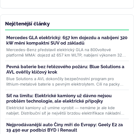
Nejčtenější články
Mercedes GLA elektrický: 657 km dojezdu a nabíjení 320
kW mění kompaktní SUV od základů
Mercedes-Benz představil elektrický GLA na 800voltové
platformě MMA: dojezd až 657 km WLTP, nabíjení výkonem 320
kW a plnění na 80 % za 22...
>>
Pevná baterie bez řetězového požáru: Blue Solutions a
AVL ověřily klíčový krok
Blue Solutions a AVL dokončily bezpečnostní program pro
lithium-metalové baterie s pevným elektrolytem. Cílí na packy
bez šíření tepelné...
>>
Síť na limitu: Elektrické kamiony už dávno nejsou
problém technologie, ale elektrické přípojky
Elektrické kamiony už umíme vyrobit — nemáme je ale kde
nabíjet. Distribuční síť je největší brzdou elektrifikace nákladní
dopravy....
>>
Nejprodávanější auto Číny míří do Evropy: Geely E2 za
19 490 eur podbízí BYD i Renault