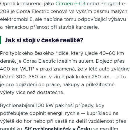
Oproti konkurenci jako
Citroën ë-C3
nebo Peugeot e-
208 je Corsa Electric cenově ve vyšším pásmu malých
elektromobilů, ale nabídne tomu odpovídající výbavu
a německou přísnost při stavbě karoserie.
Jak si stojí v české realitě?
Pro typického českého řidiče, který ujede 40–60 km
denně, je Corsa Electric ideálním autem. Dojezd přes
400 km WLTP v praxi znamená, že v létě auto zvládne
běžně 300–350 km, v zimě pak kolem 250 km — a to
je pro dojíždění do práce, nákupy a příležitostné
výlety více než dostatečné.
Rychlonabíjení 100 kW pak řeší případy, kdy
potřebujete doplnit energii rychle — kupříkladu na
výletě do hor nebo při cestě na delší vzdálenost přes
republiku.
Síť rychlonabíječek v Česku
se mezitím