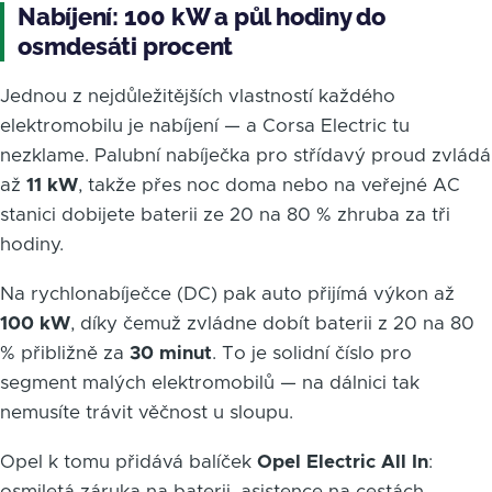
Nabíjení: 100 kW a půl hodiny do
osmdesáti procent
Jednou z nejdůležitějších vlastností každého
elektromobilu je nabíjení — a Corsa Electric tu
nezklame. Palubní nabíječka pro střídavý proud zvládá
až
11 kW
, takže přes noc doma nebo na veřejné AC
stanici dobijete baterii ze 20 na 80 % zhruba za tři
hodiny.
Na rychlonabíječce (DC) pak auto přijímá výkon až
100 kW
, díky čemuž zvládne dobít baterii z 20 na 80
% přibližně za
30 minut
. To je solidní číslo pro
segment malých elektromobilů — na dálnici tak
nemusíte trávit věčnost u sloupu.
Opel k tomu přidává balíček
Opel Electric All In
:
osmiletá záruka na baterii, asistence na cestách,