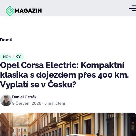
Přejít k hlavnímu obsahu
Me
Drobečková
Domů
navigace
NOVINKY
Opel Corsa Electric: Kompaktní
klasika s dojezdem přes 400 km.
Vyplatí se v Česku?
Daniel Česák
9 Červen, 2026 · 5 min čtení