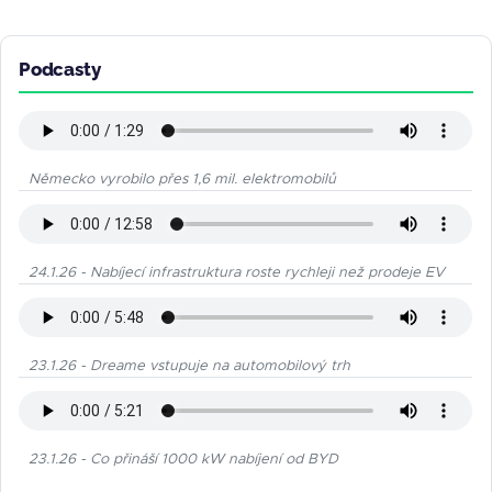
Podcasty
Německo vyrobilo přes 1,6 mil. elektromobilů
24.1.26 - Nabíjecí infrastruktura roste rychleji než prodeje EV
23.1.26 - Dreame vstupuje na automobilový trh
23.1.26 - Co přináší 1000 kW nabíjení od BYD