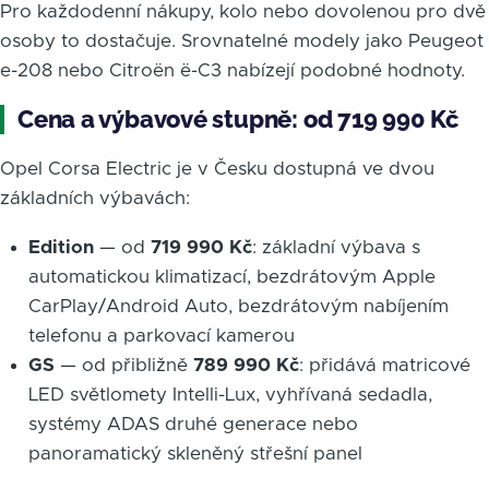
Pro každodenní nákupy, kolo nebo dovolenou pro dvě
osoby to dostačuje. Srovnatelné modely jako Peugeot
e-208 nebo Citroën ë-C3 nabízejí podobné hodnoty.
Cena a výbavové stupně: od 719 990 Kč
Opel Corsa Electric je v Česku dostupná ve dvou
základních výbavách:
Edition
— od
719 990 Kč
: základní výbava s
automatickou klimatizací, bezdrátovým Apple
CarPlay/Android Auto, bezdrátovým nabíjením
telefonu a parkovací kamerou
GS
— od přibližně
789 990 Kč
: přidává matricové
LED světlomety Intelli-Lux, vyhřívaná sedadla,
systémy ADAS druhé generace nebo
panoramatický skleněný střešní panel