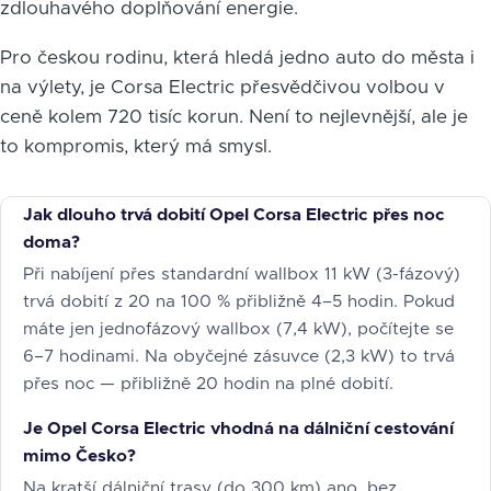
zdlouhavého doplňování energie.
Pro českou rodinu, která hledá jedno auto do města i
na výlety, je Corsa Electric přesvědčivou volbou v
ceně kolem 720 tisíc korun. Není to nejlevnější, ale je
to kompromis, který má smysl.
Jak dlouho trvá dobití Opel Corsa Electric přes noc
doma?
Při nabíjení přes standardní wallbox 11 kW (3-fázový)
trvá dobití z 20 na 100 % přibližně 4–5 hodin. Pokud
máte jen jednofázový wallbox (7,4 kW), počítejte se
6–7 hodinami. Na obyčejné zásuvce (2,3 kW) to trvá
přes noc — přibližně 20 hodin na plné dobití.
Je Opel Corsa Electric vhodná na dálniční cestování
mimo Česko?
Na kratší dálniční trasy (do 300 km) ano, bez