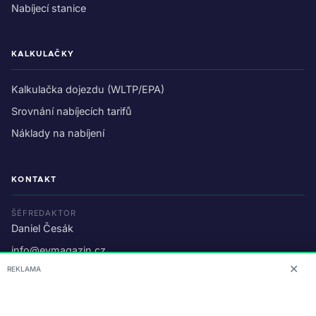
Nabíjecí stanice
KALKULAČKY
Kalkulačka dojezdu (WLTP/EPA)
Srovnání nabíjecích tarifů
Náklady na nabíjení
KONTAKT
ŠÉFREDAKTOR
Daniel Česák
info@evmagazin.cz
✕
REKLAMA
O nás
Reklama