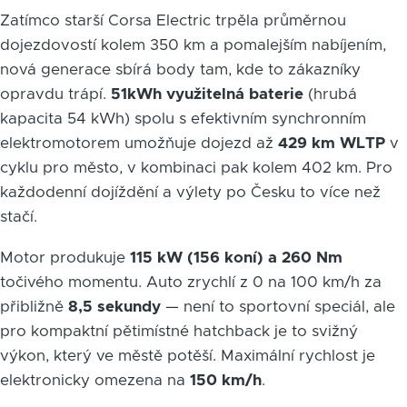
Zatímco starší Corsa Electric trpěla průměrnou
dojezdovostí kolem 350 km a pomalejším nabíjením,
nová generace sbírá body tam, kde to zákazníky
opravdu trápí.
51kWh využitelná baterie
(hrubá
kapacita 54 kWh) spolu s efektivním synchronním
elektromotorem umožňuje dojezd až
429 km WLTP
v
cyklu pro město, v kombinaci pak kolem 402 km. Pro
každodenní dojíždění a výlety po Česku to více než
stačí.
Motor produkuje
115 kW (156 koní) a 260 Nm
točivého momentu. Auto zrychlí z 0 na 100 km/h za
přibližně
8,5 sekundy
— není to sportovní speciál, ale
pro kompaktní pětimístné hatchback je to svižný
výkon, který ve městě potěší. Maximální rychlost je
elektronicky omezena na
150 km/h
.