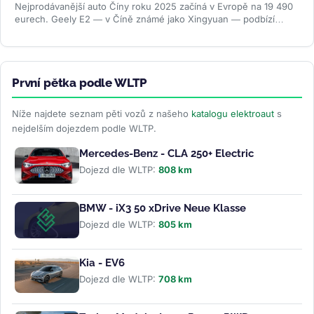
Nejprodávanější auto Číny roku 2025 začíná v Evropě na 19 490
eurech. Geely E2 — v Číně známé jako Xingyuan — podbízí
BYD...
>>
První pětka podle WLTP
Níže najdete seznam pěti vozů z našeho
katalogu elektroaut
s
nejdelším dojezdem podle WLTP.
Mercedes-Benz - CLA 250+ Electric
Dojezd dle WLTP:
808 km
BMW - iX3 50 xDrive Neue Klasse
Dojezd dle WLTP:
805 km
Kia - EV6
Dojezd dle WLTP:
708 km