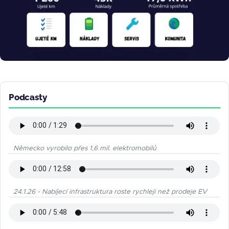
Podcasty
Německo vyrobilo přes 1,6 mil. elektromobilů
24.1.26 - Nabíjecí infrastruktura roste rychleji než prodeje EV