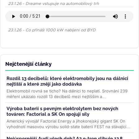
23.1.26 - Dreame vstupuje na automobilový trh
23.1.26 - Co přináší 1000 kW nabíjení od BYD
Nejčtenější články
Rozdíl 13 decibelů: které elektromobily jsou na dálnici
nejtišší a které znějí jako dodávka
Elektromobil rovná se ticho? Na dálnici to neplatí. Srovnání 239
měření ukázalo rozdíl 13 decibelů mezi nejtišším a
nejhlučnějším...
>>
Výroba baterií s pevným elektrolytem bez nových
továren: Factorial a SK On spojují síly
Americký vývojář Factorial Energy a jihokorejský gigant SK On
vyhodnotí masovou výrobu solid-state baterií FEST na stávajících
linkách....
>>
Nejúspornější Audi všech dob? A2 e-tron slibuje 12,8