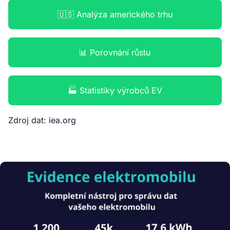
🇺🇸 Analýza amerického trhu
📊 Porovnání růstu
🏭 Statistiky výrobců EV
Zdroj dat:
iea.org
Obrázek