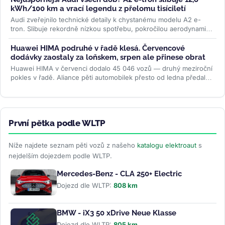
kWh/100 km a vrací legendu z přelomu tisíciletí
Audi zveřejnilo technické detaily k chystanému modelu A2 e-
tron. Slibuje rekordně nízkou spotřebu, pokročilou aerodynamiku
i LFP baterii....
>>
Huawei HIMA podruhé v řadě klesá. Červencové
dodávky zaostaly za loňskem, srpen ale přinese obrat
Huawei HIMA v červenci dodalo 45 046 vozů — druhý meziroční
pokles v řadě. Aliance pěti automobilek přesto od ledna předala
zákazníkům...
>>
První pětka podle WLTP
Níže najdete seznam pěti vozů z našeho
katalogu elektroaut
s
nejdelším dojezdem podle WLTP.
Mercedes-Benz - CLA 250+ Electric
Dojezd dle WLTP:
808 km
BMW - iX3 50 xDrive Neue Klasse
Dojezd dle WLTP:
805 km