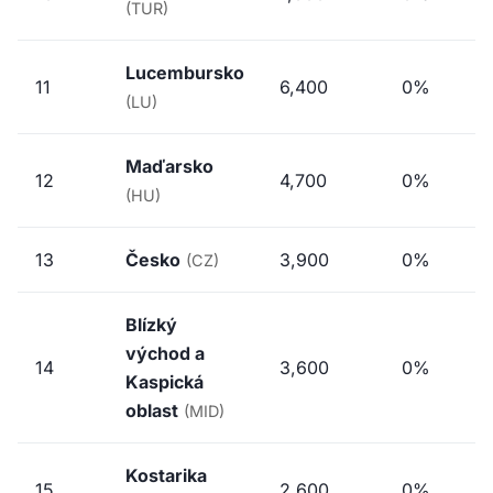
(TUR)
Lucembursko
11
6,400
0%
(LU)
Maďarsko
12
4,700
0%
(HU)
13
Česko
3,900
0%
(CZ)
Blízký
východ a
14
3,600
0%
Kaspická
oblast
(MID)
Kostarika
15
2,600
0%