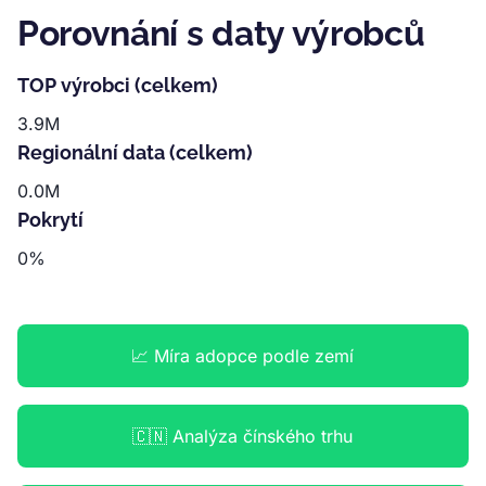
Porovnání s daty výrobců
TOP výrobci (celkem)
3.9M
Regionální data (celkem)
0.0M
Pokrytí
0%
📈 Míra adopce podle zemí
🇨🇳 Analýza čínského trhu