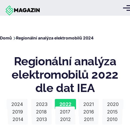
Přejít k hlavnímu obsahu
Me
Drobečková
Domů
Regionální analýza elektromobilů 2024
navigace
Regionální analýza
elektromobilů 2022
dle dat IEA
2024
2023
2022
2021
2020
2019
2018
2017
2016
2015
2014
2013
2012
2011
2010