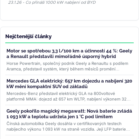
23.1.26 - Co přináší 1000 kW nabíjení od BYD
Nejčtenější články
Motor se spotřebou 3,3 l/100 km a účinností 44 %: Geely
a Renault představili mimořádně úsporný hybrid
Horse Powertrain, společný podnik Geely a Renaultu s podílem
Aramca, představil systém, který během měsíců promění
elektromobilovou...
>>
Mercedes GLA elektrický: 657 km dojezdu a nabíjení 320
kW mění kompaktní SUV od základů
Mercedes-Benz představil elektrický GLA na 800voltové
platformě MMA: dojezd až 657 km WLTP, nabíjení výkonem 320
kW a plnění na 80 % za 22...
>>
Geely pokořilo magický megawatt: Nová baterie zvládá
1 093 kW a teplotu udržela jen 1 °C pod limitem
Čínská automobilka Geely dosáhla v certifikovaných testech
nabíjecího výkonu 1 093 kW na straně vozidla. Její LFP baterie
Aegis Gold Brick...
>>