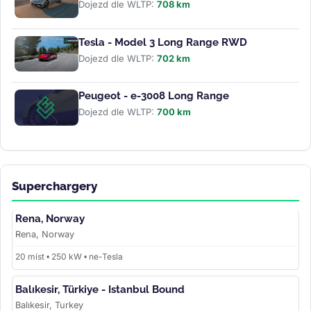
Dojezd dle WLTP:
708 km
Tesla - Model 3 Long Range RWD
Dojezd dle WLTP:
702 km
Peugeot - e-3008 Long Range
Dojezd dle WLTP:
700 km
Superchargery
Rena, Norway
Rena, Norway
20 míst • 250 kW • ne-Tesla
Balıkesir, Türkiye - Istanbul Bound
Balıkesir, Turkey