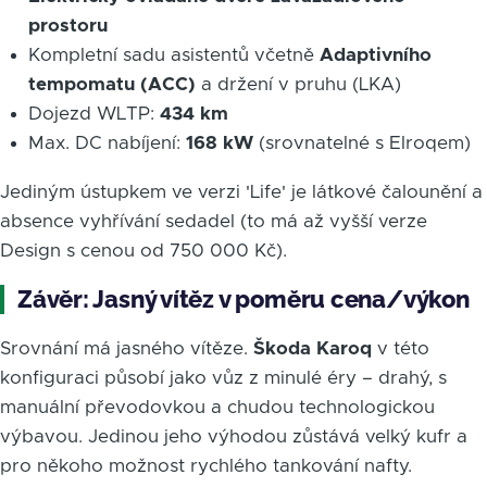
prostoru
Kompletní sadu asistentů včetně
Adaptivního
tempomatu (ACC)
a držení v pruhu (LKA)
Dojezd WLTP:
434 km
Max. DC nabíjení:
168 kW
(srovnatelné s Elroqem)
Jediným ústupkem ve verzi 'Life' je látkové čalounění a
absence vyhřívání sedadel (to má až vyšší verze
Design s cenou od 750 000 Kč).
Závěr: Jasný vítěz v poměru cena/výkon
Srovnání má jasného vítěze.
Škoda Karoq
v této
konfiguraci působí jako vůz z minulé éry – drahý, s
manuální převodovkou a chudou technologickou
výbavou. Jedinou jeho výhodou zůstává velký kufr a
pro někoho možnost rychlého tankování nafty.