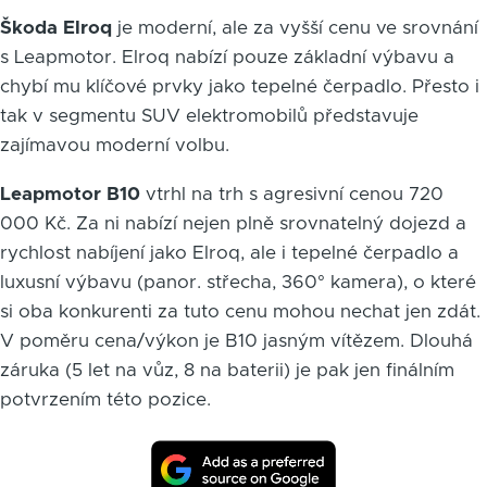
Škoda Elroq
je moderní, ale za vyšší cenu ve srovnání
s Leapmotor. Elroq nabízí pouze základní výbavu a
chybí mu klíčové prvky jako tepelné čerpadlo. Přesto i
tak v segmentu SUV elektromobilů představuje
zajímavou moderní volbu.
Leapmotor B10
vtrhl na trh s agresivní cenou 720
000 Kč. Za ni nabízí nejen plně srovnatelný dojezd a
rychlost nabíjení jako Elroq, ale i tepelné čerpadlo a
luxusní výbavu (panor. střecha, 360° kamera), o které
si oba konkurenti za tuto cenu mohou nechat jen zdát.
V poměru cena/výkon je B10 jasným vítězem. Dlouhá
záruka (5 let na vůz, 8 na baterii) je pak jen finálním
potvrzením této pozice.