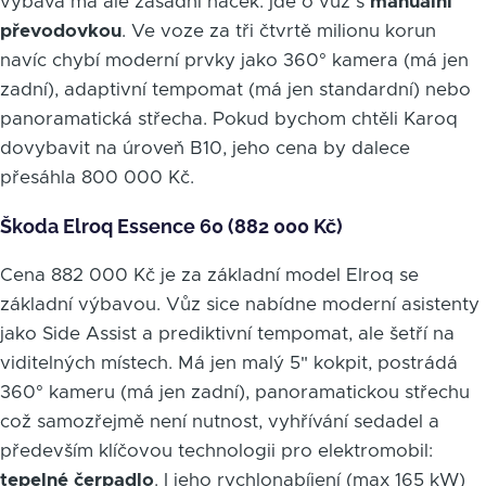
výbava má ale zásadní háček: jde o vůz s
manuální
převodovkou
. Ve voze za tři čtvrtě milionu korun
navíc chybí moderní prvky jako 360° kamera (má jen
zadní), adaptivní tempomat (má jen standardní) nebo
panoramatická střecha. Pokud bychom chtěli Karoq
dovybavit na úroveň B10, jeho cena by dalece
přesáhla 800 000 Kč.
Škoda Elroq Essence 60 (882 000 Kč)
Cena 882 000 Kč je za základní model Elroq se
základní výbavou. Vůz sice nabídne moderní asistenty
jako Side Assist a prediktivní tempomat, ale šetří na
viditelných místech. Má jen malý 5" kokpit, postrádá
360° kameru (má jen zadní), panoramatickou střechu
což samozřejmě není nutnost, vyhřívání sedadel a
především klíčovou technologii pro elektromobil:
tepelné čerpadlo
. I jeho rychlonabíjení (max 165 kW)