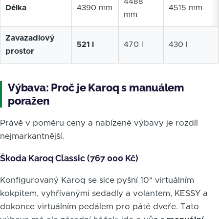
4488
Délka
4390 mm
4515 mm
mm
Zavazadlový
521 l
470 l
430 l
prostor
Výbava: Proč je Karoq s manuálem
poražen
Právě v poměru ceny a nabízené výbavy je rozdíl
nejmarkantnější.
Škoda Karoq Classic (767 000 Kč)
Konfigurovaný Karoq se sice pyšní 10" virtuálním
kokpitem, vyhřívanými sedadly a volantem, KESSY a
dokonce virtuálním pedálem pro páté dveře. Tato