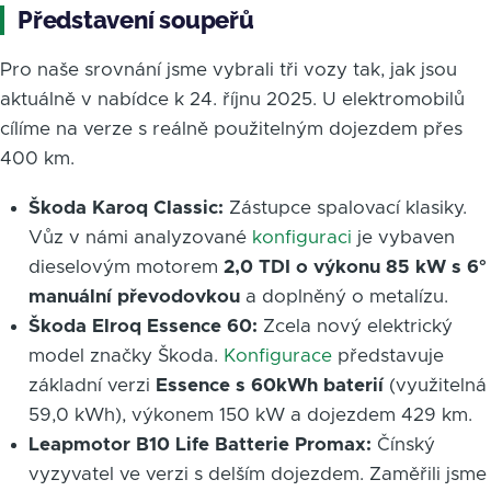
Představení soupeřů
Pro naše srovnání jsme vybrali tři vozy tak, jak jsou
aktuálně v nabídce k 24. říjnu 2025. U elektromobilů
cílíme na verze s reálně použitelným dojezdem přes
400 km.
Škoda Karoq Classic:
Zástupce spalovací klasiky.
Vůz v námi analyzované
konfiguraci
je vybaven
dieselovým motorem
2,0 TDI o výkonu 85 kW s 6°
manuální převodovkou
a doplněný o metalízu.
Škoda Elroq Essence 60:
Zcela nový elektrický
model značky Škoda.
Konfigurace
představuje
základní verzi
Essence s 60kWh baterií
(využitelná
59,0 kWh), výkonem 150 kW a dojezdem 429 km.
Leapmotor B10 Life Batterie Promax:
Čínský
vyzyvatel ve verzi s delším dojezdem. Zaměřili jsme