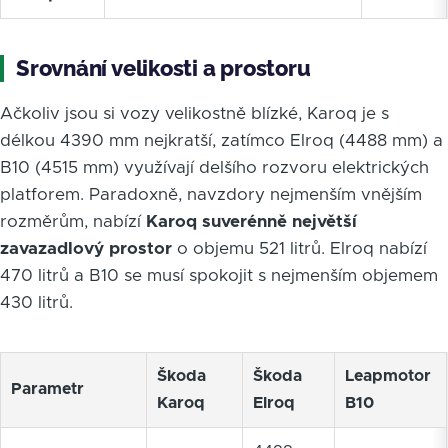
Srovnání velikosti a prostoru
Ačkoliv jsou si vozy velikostně blízké, Karoq je s
délkou 4390 mm nejkratší, zatímco Elroq (4488 mm) a
B10 (4515 mm) využívají delšího rozvoru elektrických
platforem. Paradoxně, navzdory nejmenším vnějším
rozměrům, nabízí
Karoq suverénně největší
zavazadlový prostor
o objemu 521 litrů. Elroq nabízí
470 litrů a B10 se musí spokojit s nejmenším objemem
430 litrů.
Škoda
Škoda
Leapmotor
Parametr
Karoq
Elroq
B10