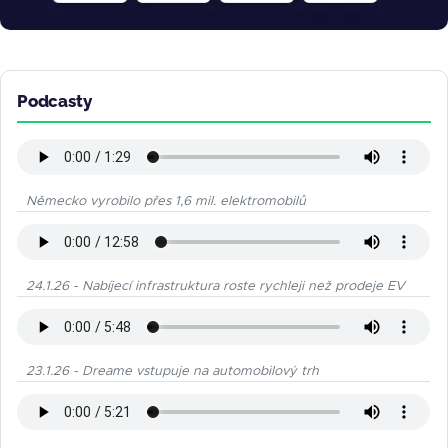
Podcasty
Německo vyrobilo přes 1,6 mil. elektromobilů
24.1.26 - Nabíjecí infrastruktura roste rychleji než prodeje EV
23.1.26 - Dreame vstupuje na automobilový trh