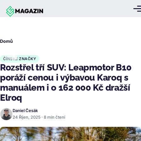
Přejít k hlavnímu obsahu
Me
Drobečková
Domů
navigace
ČÍNSKÉ ZNAČKY
Rozstřel tří SUV: Leapmotor B10
poráží cenou i výbavou Karoq s
manuálem i o 162 000 Kč dražší
Elroq
Daniel Česák
24 Říjen, 2025 · 8 min čtení