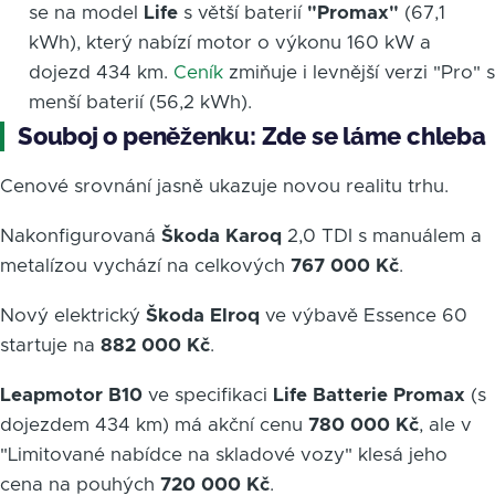
se na model
Life
s větší baterií
"Promax"
(67,1
kWh), který nabízí motor o výkonu 160 kW a
dojezd 434 km.
Ceník
zmiňuje i levnější verzi "Pro" s
menší baterií (56,2 kWh).
Souboj o peněženku: Zde se láme chleba
Cenové srovnání jasně ukazuje novou realitu trhu.
Nakonfigurovaná
Škoda Karoq
2,0 TDI s manuálem a
metalízou vychází na celkových
767 000 Kč
.
Nový elektrický
Škoda Elroq
ve výbavě Essence 60
startuje na
882 000 Kč
.
Leapmotor B10
ve specifikaci
Life Batterie Promax
(s
dojezdem 434 km) má akční cenu
780 000 Kč
, ale v
"Limitované nabídce na skladové vozy" klesá jeho
cena na pouhých
720 000 Kč
.