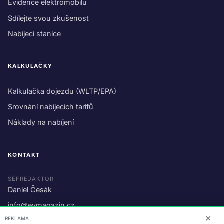
Evidence elektromobilu
Sdílejte svou zkušenost
Nabíjecí stanice
KALKULAČKY
Kalkulačka dojezdu (WLTP/EPA)
Srovnání nabíjecích tarifů
Náklady na nabíjení
KONTAKT
ŠÉFREDAKTOR
Daniel Česák
info@evmagazin.cz
✕
REKLAMA
O nás