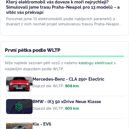
Který elektromobil vás doveze k moři nejrychleji?
Simulovali jsme trasu Praha–Neapol pro 13 modelů – a
vítěz vás překvapí
Porovnali jsme 13 elektromobilů podle nabíjecích parametrů a
dvanáct z nich nechali projet simulovanou trasou Praha–Neapol v
ABRP. Odhalili...
>>
První pětka podle WLTP
Níže najdete seznam pěti vozů z našeho
katalogu elektroaut
s
nejdelším dojezdem podle WLTP.
Mercedes-Benz - CLA 250+ Electric
Dojezd dle WLTP:
808 km
BMW - iX3 50 xDrive Neue Klasse
Dojezd dle WLTP:
805 km
Kia - EV6