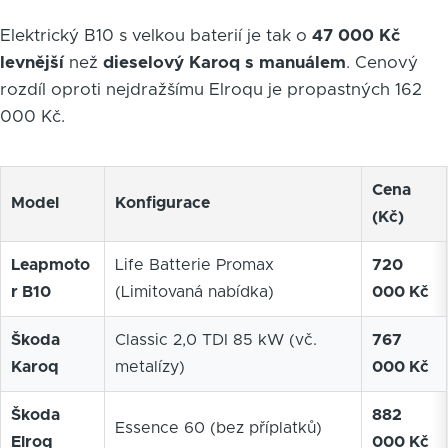
Elektrický B10 s velkou baterií je tak o
47 000 Kč
levnější
než
dieselový Karoq s manuálem
. Cenový
rozdíl oproti nejdražšímu Elroqu je propastných 162
000 Kč.
Cena
Model
Konfigurace
(Kč)
Leapmoto
Life Batterie Promax
720
r B10
(Limitovaná nabídka)
000 Kč
Škoda
Classic 2,0 TDI 85 kW (vč.
767
Karoq
metalízy)
000 Kč
Škoda
882
Essence 60 (bez příplatků)
Elroq
000 Kč