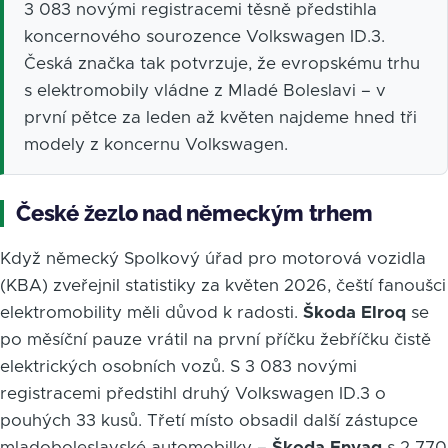
3 083 novými registracemi těsně předstihla
koncernového sourozence Volkswagen ID.3.
Česká značka tak potvrzuje, že evropskému trhu
s elektromobily vládne z Mladé Boleslavi – v
první pětce za leden až květen najdeme hned tři
modely z koncernu Volkswagen.
České žezlo nad německým trhem
Když německý Spolkový úřad pro motorová vozidla
(KBA) zveřejnil statistiky za květen 2026, čeští fanoušci
elektromobility měli důvod k radosti.
Škoda Elroq
se
po měsíční pauze vrátil na první příčku žebříčku čistě
elektrických osobních vozů. S 3 083 novými
registracemi předstihl druhý Volkswagen ID.3 o
pouhých 33 kusů. Třetí místo obsadil další zástupce
mladoboleslavské automobilky –
Škoda Enyaq
s 2 770