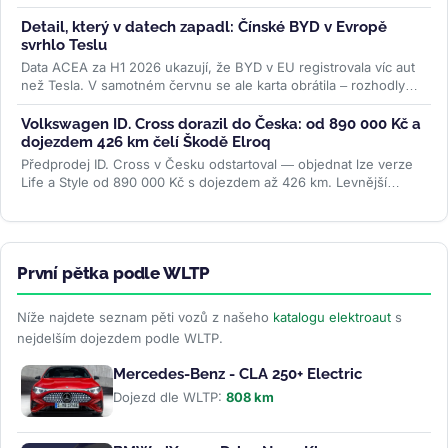
Přidává se k vlně,...
>>
Detail, který v datech zapadl: Čínské BYD v Evropě
svrhlo Teslu
Data ACEA za H1 2026 ukazují, že BYD v EU registrovala víc aut
než Tesla. V samotném červnu se ale karta obrátila – rozhodly
ceny paliv i...
>>
Volkswagen ID. Cross dorazil do Česka: od 890 000 Kč a
dojezdem 426 km čelí Škodě Elroq
Předprodej ID. Cross v Česku odstartoval — objednat lze verze
Life a Style od 890 000 Kč s dojezdem až 426 km. Levnější
Trend za 691 000 Kč...
>>
První pětka podle WLTP
Níže najdete seznam pěti vozů z našeho
katalogu elektroaut
s
nejdelším dojezdem podle WLTP.
Mercedes-Benz - CLA 250+ Electric
Dojezd dle WLTP:
808 km