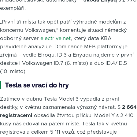
exempláři.
„První tři místa tak opět patří výhradně modelům z
koncernu Volkswagen," komentuje situaci německý
odborný server
electrive.net
, který data KBA
pravidelně analyzuje. Dominance MEB platformy je
zřejmá – vedle Elroqu, ID.3 a Enyaqu najdeme v první
desítce i Volkswagen ID.7 (6. místo) a duo ID.4/ID.5
(10. místo).
Tesla se vrací do hry
Zatímco v dubnu Tesla Model 3 vypadla z první
desítky, v květnu zaznamenala výrazný návrat. S
2 664
registracemi
obsadila čtvrtou příčku. Model Y s 2 410
kusy následoval na pátém místě. Tesla tak v květnu
registrovala celkem 5 111 vozů, což představuje