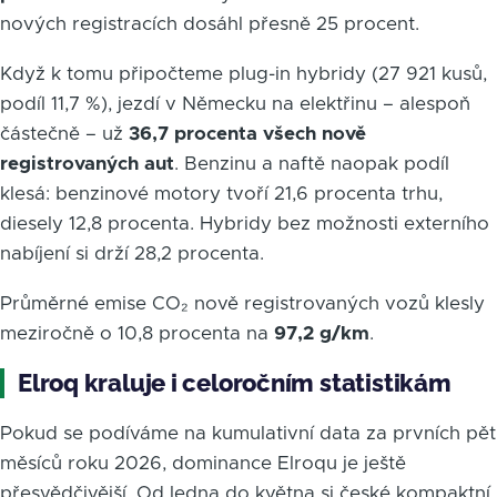
nových registracích dosáhl přesně 25 procent.
Když k tomu připočteme plug-in hybridy (27 921 kusů,
podíl 11,7 %), jezdí v Německu na elektřinu – alespoň
částečně – už
36,7 procenta všech nově
registrovaných aut
. Benzinu a naftě naopak podíl
klesá: benzinové motory tvoří 21,6 procenta trhu,
diesely 12,8 procenta. Hybridy bez možnosti externího
nabíjení si drží 28,2 procenta.
Průměrné emise CO₂ nově registrovaných vozů klesly
meziročně o 10,8 procenta na
97,2 g/km
.
Elroq kraluje i celoročním statistikám
Pokud se podíváme na kumulativní data za prvních pět
měsíců roku 2026, dominance Elroqu je ještě
přesvědčivější. Od ledna do května si české kompaktní