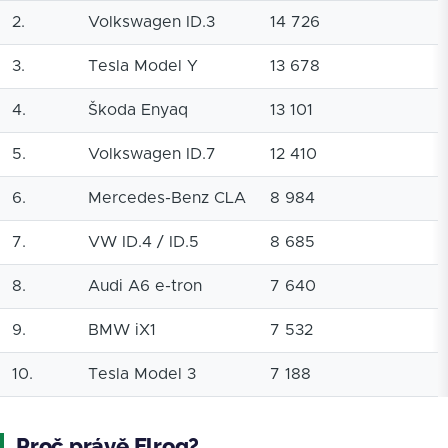
2.
Volkswagen ID.3
14 726
3.
Tesla Model Y
13 678
4.
Škoda Enyaq
13 101
5.
Volkswagen ID.7
12 410
6.
Mercedes-Benz CLA
8 984
7.
VW ID.4 / ID.5
8 685
8.
Audi A6 e-tron
7 640
9.
BMW iX1
7 532
10.
Tesla Model 3
7 188
Proč právě Elroq?