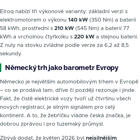
Elroq nabízí tři výkonové varianty: základní verzi s
elektromotorem o výkonu
140 kW
(350 Nm) a baterií
58 kWh, prostřední s
210 kW
(545 Nm) a baterií 77
kWh a vrcholnou čtyřkolku s
220 kW
a stejnou baterií.
Z nuly na stovku zvládne podle verze za 6,2 až 8,5
sekundy.
Německý trh jako barometr Evropy
Německo je největším automobilovým trhem v Evropě
– co se prodává tam, dříve či později rezonuje i jinde.
Fakt, že čistě elektrické vozy tvoří už čtvrtinu všech
nových registrací, je silným signálem pro celý
kontinent. A to, že žebříčku vládne česká značka, je
dobrou zprávou i pro tuzemský průmysl.
Zbývá dodat, že květen 2026 byl
nejsilnějším