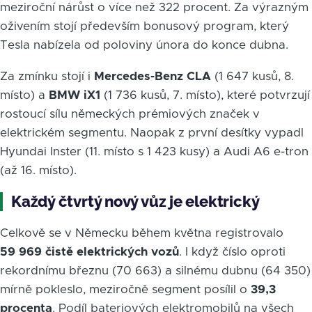
meziroční nárůst o více než 322 procent. Za výrazným
oživením stojí především bonusový program, který
Tesla nabízela od poloviny února do konce dubna.
Za zmínku stojí i
Mercedes-Benz CLA
(1 647 kusů, 8.
místo) a
BMW iX1
(1 736 kusů, 7. místo), které potvrzují
rostoucí sílu německých prémiových značek v
elektrickém segmentu. Naopak z první desítky vypadl
Hyundai Inster (11. místo s 1 423 kusy) a Audi A6 e-tron
(až 16. místo).
Každý čtvrtý nový vůz je elektrický
Celkově se v Německu během května registrovalo
59 969 čistě elektrických vozů
. I když číslo oproti
rekordnímu březnu (70 663) a silnému dubnu (64 350)
mírně pokleslo, meziročně segment posílil o
39,3
procenta
. Podíl bateriových elektromobilů na všech