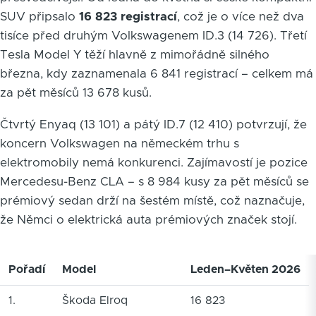
SUV připsalo
16 823 registrací
, což je o více než dva
tisíce před druhým Volkswagenem ID.3 (14 726). Třetí
Tesla Model Y těží hlavně z mimořádně silného
března, kdy zaznamenala 6 841 registrací – celkem má
za pět měsíců 13 678 kusů.
Čtvrtý Enyaq (13 101) a pátý ID.7 (12 410) potvrzují, že
koncern Volkswagen na německém trhu s
elektromobily nemá konkurenci. Zajímavostí je pozice
Mercedesu-Benz CLA – s 8 984 kusy za pět měsíců se
prémiový sedan drží na šestém místě, což naznačuje,
že Němci o elektrická auta prémiových značek stojí.
Pořadí
Model
Leden–Květen 2026
1.
Škoda Elroq
16 823