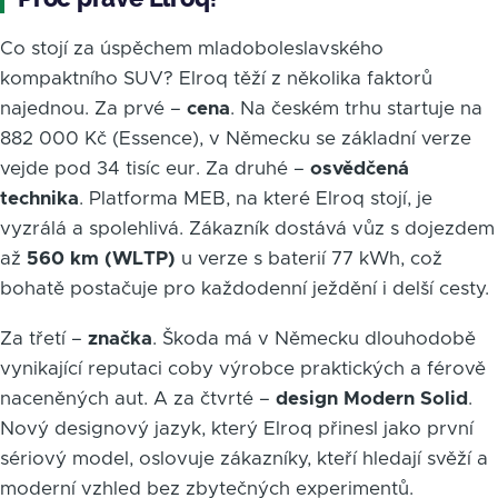
Co stojí za úspěchem mladoboleslavského
kompaktního SUV? Elroq těží z několika faktorů
najednou. Za prvé –
cena
. Na českém trhu startuje na
882 000 Kč (Essence), v Německu se základní verze
vejde pod 34 tisíc eur. Za druhé –
osvědčená
technika
. Platforma MEB, na které Elroq stojí, je
vyzrálá a spolehlivá. Zákazník dostává vůz s dojezdem
až
560 km (WLTP)
u verze s baterií 77 kWh, což
bohatě postačuje pro každodenní ježdění i delší cesty.
Za třetí –
značka
. Škoda má v Německu dlouhodobě
vynikající reputaci coby výrobce praktických a férově
naceněných aut. A za čtvrté –
design Modern Solid
.
Nový designový jazyk, který Elroq přinesl jako první
sériový model, oslovuje zákazníky, kteří hledají svěží a
moderní vzhled bez zbytečných experimentů.