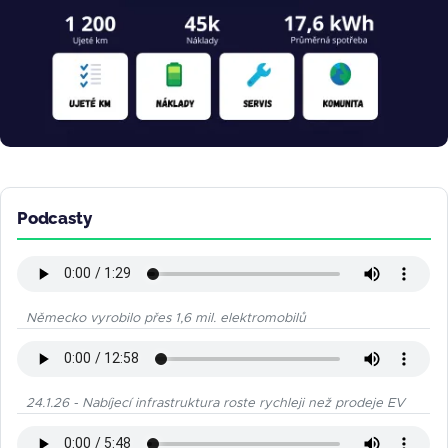
Podcasty
Německo vyrobilo přes 1,6 mil. elektromobilů
24.1.26 - Nabíjecí infrastruktura roste rychleji než prodeje EV