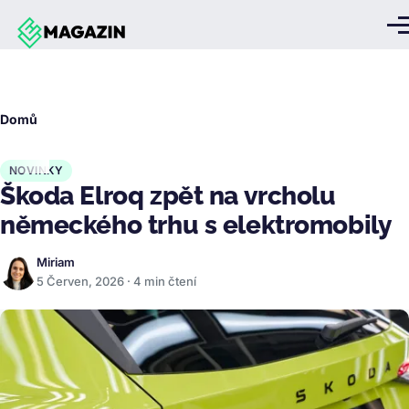
Přejít k hlavnímu obsahu
Me
Drobečková
Domů
navigace
NOVINKY
Škoda Elroq zpět na vrcholu
německého trhu s elektromobily
Miriam
5 Červen, 2026 · 4 min čtení