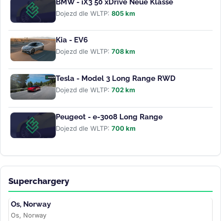
BMW - iX3 50 xDrive Neue Klasse
Dojezd dle WLTP:
805 km
Kia - EV6
Dojezd dle WLTP:
708 km
Tesla - Model 3 Long Range RWD
Dojezd dle WLTP:
702 km
Peugeot - e-3008 Long Range
Dojezd dle WLTP:
700 km
Superchargery
Os, Norway
Os, Norway