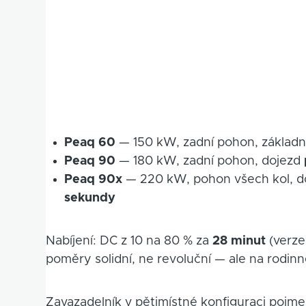
Peaq 60
— 150 kW, zadní pohon, základn
Peaq 90
— 180 kW, zadní pohon, dojezd
Peaq 90x
— 220 kW, pohon všech kol, d
sekundy
Nabíjení: DC z 10 na 80 % za
28 minut
(verze
poměry solidní, ne revoluční — ale na rodi
Zavazadelník v pětimístné konfiguraci pojm