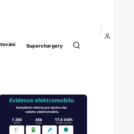
Menu
uživatelského
tování
Superchargery
účtu
Obrázek