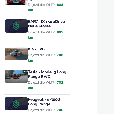
Dojezd dle WLTP:
808
km
BMW - iX3 50 xDrive
Neue Klasse
Dojezd dle WLTP:
805
km
Kia - EV6
Dojezd dle WLTP:
708
km
Tesla - Model 3 Long
Range RWD
Dojezd dle WLTP:
702
km
Peugeot - e-3008
Long Range
Dojezd dle WLTP:
700