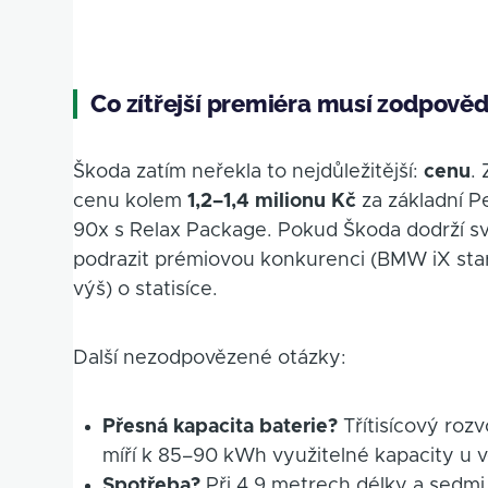
Co zítřejší premiéra musí zodpově
Škoda zatím neřekla to nejdůležitější:
cenu
.
cenu kolem
1,2–1,4 milionu Kč
za základní P
90x s Relax Package. Pokud Škoda dodrží s
podrazit prémiovou konkurenci (BMW iX start
výš) o statisíce.
Další nezodpovězené otázky:
Přesná kapacita baterie?
Třítisícový roz
míří k 85–90 kWh využitelné kapacity u 
Spotřeba?
Při 4,9 metrech délky a sedmi