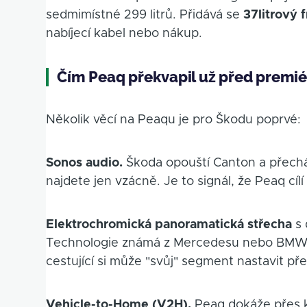
sedmimístné 299 litrů. Přidává se
37litrový 
nabíjecí kabel nebo nákup.
Čím Peaq překvapil už před premi
Několik věcí na Peaqu je pro Škodu poprvé:
Sonos audio.
Škoda opouští Canton a přecház
najdete jen vzácně. Je to signál, že Peaq cí
Elektrochromická panoramatická střecha
s 
Technologie známá z Mercedesu nebo BMW,
cestující si může "svůj" segment nastavit př
Vehicle-to-Home (V2H).
Peaq dokáže přes k