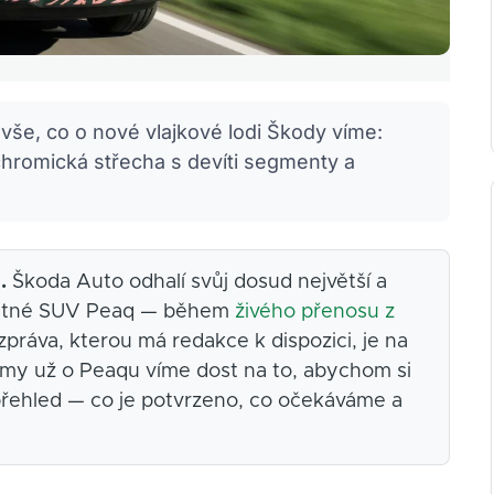
še, co o nové vlajkové lodi Škody víme:
hromická střecha s devíti segmenty a
.
Škoda Auto odhalí svůj dosud největší a
místné SUV Peaq — během
živého přenosu z
zpráva, kterou má redakce k dispozici, je na
 my už o Peaqu víme dost na to, abychom si
 přehled — co je potvrzeno, co očekáváme a