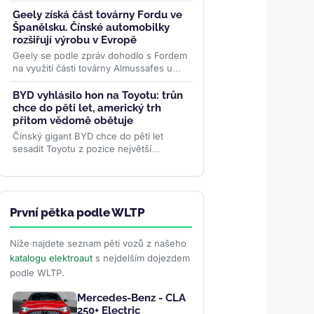
měsíce přes 70 000 objednávek. Levná
rodina elektromobilů...
>>
Geely získá část továrny Fordu ve
Španělsku. Čínské automobilky
rozšiřují výrobu v Evropě
Geely se podle zpráv dohodlo s Fordem
na využití části továrny Almussafes u
Valencie. Výroba v Evropě může obejít
cla, zachránit kapacity...
>>
BYD vyhlásilo hon na Toyotu: trůn
chce do pěti let, americký trh
přitom vědomě obětuje
Čínský gigant BYD chce do pěti let
sesadit Toyotu z pozice největší
automobilky světa — a podle
viceprezidentky Stelly Li k tomu...
>>
První pětka podle WLTP
Níže najdete seznam pěti vozů z našeho
katalogu elektroaut
s nejdelším dojezdem
podle WLTP.
Mercedes-Benz - CLA
250+ Electric