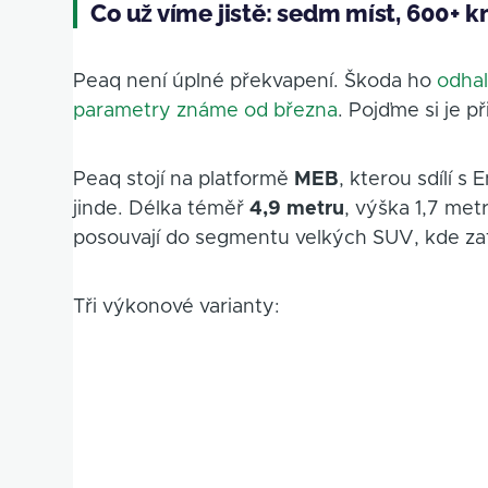
Co už víme jistě: sedm míst, 600+ km
Peaq není úplné překvapení. Škoda ho
odhal
parametry známe od března
. Pojďme si je 
Peaq stojí na platformě
MEB
, kterou sdílí 
jinde. Délka téměř
4,9 metru
, výška 1,7 met
posouvají do segmentu velkých SUV, kde za
Tři výkonové varianty: