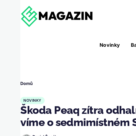
Přejít k hlavnímu obsahu
Hlavní
Novinky
B
Nástroje sub-navigation
navigace
Drobečková
Domů
navigace
NOVINKY
Škoda Peaq zítra odhalí
víme o sedmimístném S