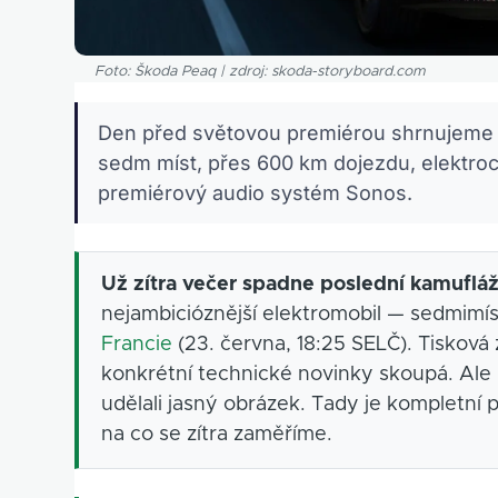
Foto: Škoda Peaq | zdroj: skoda-storyboard.com
Den před světovou premiérou shrnujeme v
sedm míst, přes 600 km dojezdu, elektroc
premiérový audio systém Sonos.
Už zítra večer spadne poslední kamufláž
nejambicióznější elektromobil — sedmi
Francie
(23. června, 18:25 SELČ). Tisková 
konkrétní technické novinky skoupá. Ale
udělali jasný obrázek. Tady je kompletní
na co se zítra zaměříme.