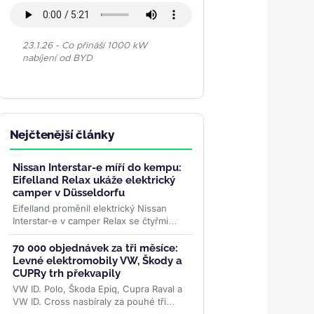
23.1.26 - Co přináší 1000 kW
nabíjení od BYD
Nejčtenější články
Nissan Interstar-e míří do kempu:
Eifelland Relax ukáže elektrický
camper v Düsseldorfu
Eifelland proměnil elektrický Nissan
Interstar-e v camper Relax se čtyřmi
místy k jízdě, pevným lůžkem pro dva a
topením napájeným z...
>>
70 000 objednávek za tři měsíce:
Levné elektromobily VW, Škody a
CUPRy trh překvapily
VW ID. Polo, Škoda Epiq, Cupra Raval a
VW ID. Cross nasbíraly za pouhé tři