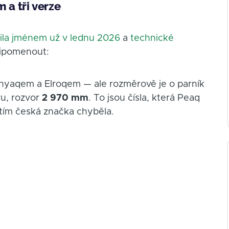
 a tři verze
ila jménem už v lednu 2026
a
technické
připomenout:
s Enyaqem a Elroqem — ale rozměrově je o parník
ru, rozvor
2 970 mm
. To jsou čísla, která Peaq
tím česká značka chyběla.