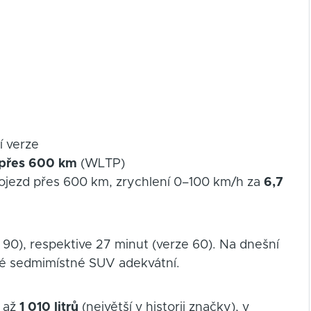
í verze
přes 600 km
(WLTP)
ojezd přes 600 km, zrychlení 0–100 km/h za
6,7
 90), respektive 27 minut (verze 60). Na dnešní
nné sedmimístné SUV adekvátní.
e až
1 010 litrů
(největší v historii značky), v