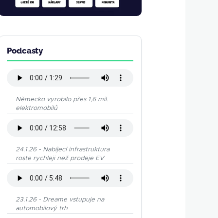
Podcasty
Německo vyrobilo přes 1,6 mil.
elektromobilů
24.1.26 - Nabíjecí infrastruktura
roste rychleji než prodeje EV
23.1.26 - Dreame vstupuje na
automobilový trh