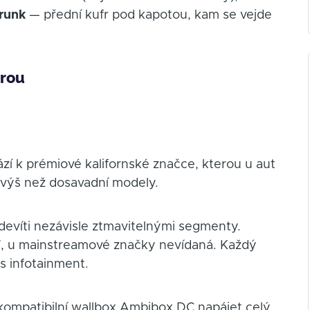
frunk
— přední kufr pod kapotou, kam se vejde
érou
í k prémiové kalifornské značce, kterou u aut
lí výš než dosavadní modely.
devíti nezávisle ztmavitelnými segmenty.
 u mainstreamové značky nevídaná. Každý
es infotainment.
ompatibilní wallbox Ambibox DC napájet celý