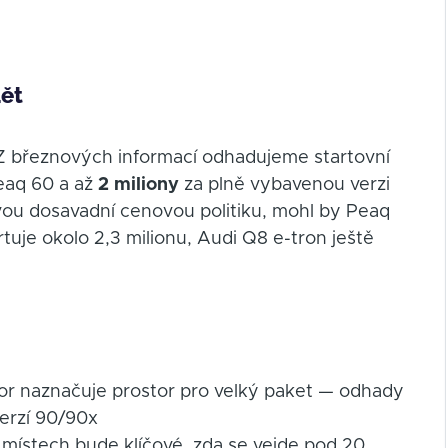
dět
 Z březnových informací odhadujeme startovní
eaq 60 a až
2 miliony
za plně vybavenou verzi
vou dosavadní cenovou politiku, mohl by Peaq
uje okolo 2,3 milionu, Audi Q8 e-tron ještě
vor naznačuje prostor pro velký paket — odhady
verzí 90/90x
 místech bude klíčové, zda se vejde pod 20